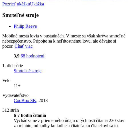
Pozrieť ukážku
Ukážka
Smrteľné stroje
Philip Reeve
Mobilné mestá lovia v pustatinách. V meste sa však skrýva smrteľné
nebezpečenstvo. Pripojte sa k neľútostnému lovu, ale dávajte si
pozor.
Čítať viac
3,9
68 hodnotení
1. diel série
Smrteľné stroje
Vek
11+
Vydavateľstvo
CooBoo SK
, 2018
312 strán
6-7 hodín čítania
Vychádzame z priemerného údaju o rýchlosti čítania 230 slov
za minútu, od knihy ku knihe a čitateľa ku čitateľovi sa to