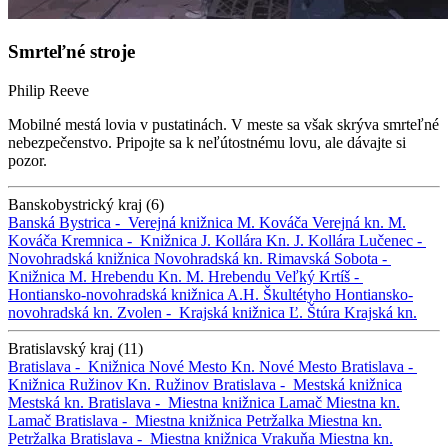
Smrteľné stroje
Philip Reeve
Mobilné mestá lovia v pustatinách. V meste sa však skrýva smrteľné
nebezpečenstvo. Pripojte sa k neľútostnému lovu, ale dávajte si
pozor.
Banskobystrický kraj (6)
Banská Bystrica -
Verejná knižnica M. Kováča
Verejná kn. M.
Kováča
Kremnica -
Knižnica J. Kollára
Kn. J. Kollára
Lučenec -
Novohradská knižnica
Novohradská kn.
Rimavská Sobota -
Knižnica M. Hrebendu
Kn. M. Hrebendu
Veľký Krtíš -
Hontiansko-novohradská knižnica A.H. Škultétyho
Hontiansko-
novohradská kn.
Zvolen -
Krajská knižnica Ľ. Štúra
Krajská kn.
Bratislavský kraj (11)
Bratislava -
Knižnica Nové Mesto
Kn. Nové Mesto
Bratislava -
Knižnica Ružinov
Kn. Ružinov
Bratislava -
Mestská knižnica
Mestská kn.
Bratislava -
Miestna knižnica Lamač
Miestna kn.
Lamač
Bratislava -
Miestna knižnica Petržalka
Miestna kn.
Petržalka
Bratislava -
Miestna knižnica Vrakuňa
Miestna kn.