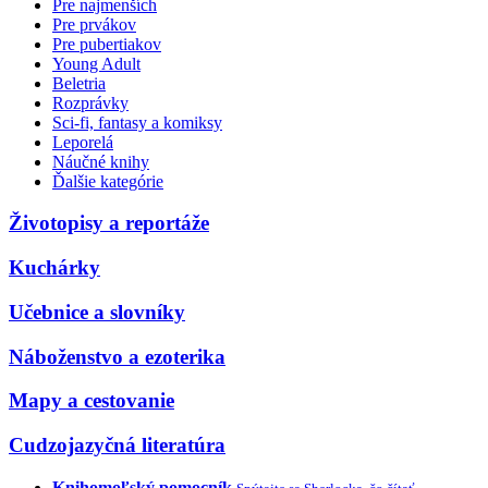
Pre najmenších
Pre prvákov
Pre pubertiakov
Young Adult
Beletria
Rozprávky
Sci-fi, fantasy a komiksy
Leporelá
Náučné knihy
Ďalšie kategórie
Životopisy a reportáže
Kuchárky
Učebnice a slovníky
Náboženstvo a ezoterika
Mapy a cestovanie
Cudzojazyčná literatúra
Knihomoľský pomocník