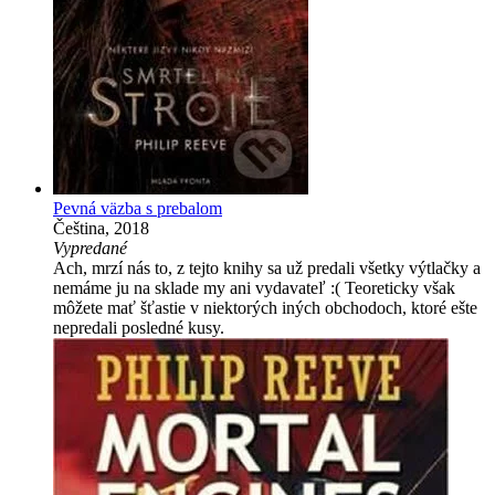
Pevná väzba s prebalom
Čeština, 2018
Vypredané
Ach, mrzí nás to, z tejto knihy sa už predali všetky výtlačky a
nemáme ju na sklade my ani vydavateľ :( Teoreticky však
môžete mať šťastie v niektorých iných obchodoch, ktoré ešte
nepredali posledné kusy.