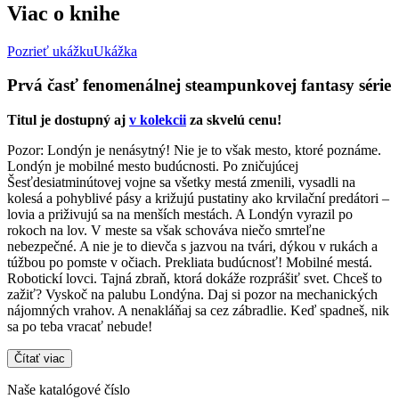
Viac o knihe
Pozrieť ukážku
Ukážka
Prvá časť fenomenálnej steampunkovej fantasy série
Titul je dostupný aj
v kolekcii
za skvelú cenu!
Pozor: Londýn je nenásytný! Nie je to však mesto, ktoré poznáme.
Londýn je mobilné mesto budúcnosti. Po zničujúcej
Šesťdesiatminútovej vojne sa všetky mestá zmenili, vysadli na
kolesá a pohyblivé pásy a križujú pustatiny ako krvilační predátori –
lovia a priživujú sa na menších mestách. A Londýn vyrazil po
rokoch na lov. V meste sa však schováva niečo smrteľne
nebezpečné. A nie je to dievča s jazvou na tvári, dýkou v rukách a
túžbou po pomste v očiach. Prekliata budúcnosť! Mobilné mestá.
Robotickí lovci. Tajná zbraň, ktorá dokáže rozprášiť svet. Chceš to
zažiť? Vyskoč na palubu Londýna. Daj si pozor na mechanických
nájomných vrahov. A nenakláňaj sa cez zábradlie. Keď spadneš, nik
sa po teba vracať nebude!
Čítať viac
Naše katalógové číslo