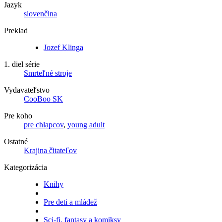
Jazyk
slovenčina
Preklad
Jozef Klinga
1. diel série
Smrteľné stroje
Vydavateľstvo
CooBoo SK
Pre koho
pre chlapcov
,
young adult
Ostatné
Krajina čitateľov
Kategorizácia
Knihy
Pre deti a mládež
Sci-fi, fantasy a komiksy