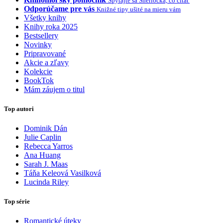
Spýtajte sa Sherlocka, čo čítať
Odporúčame pre vás
Knižné tipy ušité na mieru vám
Všetky knihy
Knihy roka 2025
Bestsellery
Novinky
Pripravované
Akcie a zľavy
Kolekcie
BookTok
Mám záujem o titul
Top autori
Dominik Dán
Julie Caplin
Rebecca Yarros
Ana Huang
Sarah J. Maas
Táňa Keleová Vasilková
Lucinda Riley
Top série
Romantické úteky