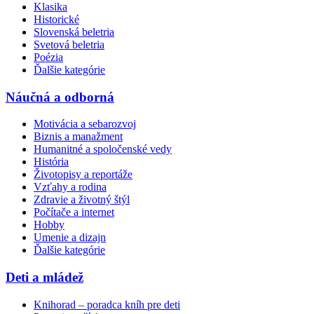
Klasika
Historické
Slovenská beletria
Svetová beletria
Poézia
Ďalšie kategórie
Náučná a odborná
Motivácia a sebarozvoj
Biznis a manažment
Humanitné a spoločenské vedy
História
Životopisy a reportáže
Vzťahy a rodina
Zdravie a životný štýl
Počítače a internet
Hobby
Umenie a dizajn
Ďalšie kategórie
Deti a mládež
Knihorad – poradca kníh pre deti