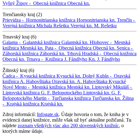
Vyšný Žipov -
Obecná knižnica
Obecná kn.
Trenčiansky kraj (2)
Prievidza -
Hornonitrianska knižnica
Hornonitrianska kn.
Trenčín -
Verejná knižnica Michala Rešetku
Verejná kn. M. Rešetku
Trnavský kraj (6)
Galanta -
Galantská knižnica
Galantská kn.
Hlohovec -
Mestská
knižnica
Mestská kn.
Pata -
Obecná knižnica
Obecná kn.
Senica -
Záhorská knižnica
Záhorská kn.
Trhová Hradská -
Obecná knižnica
Obecná kn.
Trnava -
Knižnica J. Fándlyho
Kn. J. Fándlyho
Žilinský kraj (6)
Čadca -
Kysucká knižnica
Kysucká kn.
Dolný Kubín -
Oravská
knižnica A. Habovštiaka
Oravská kn. A. Habovštiaka
Kysucké
Nové Mesto -
Mestská knižnica
Mestská kn.
Liptovský Mikuláš -
Liptovská knižnica G. F. Belopotockého
Liptovská kn. G. F.
Belopotockého
Martin -
Turčianska knižnica
Turčianska kn.
Žilina
-
Krajská knižnica
Krajská kn.
Zdroj informácií:
Infogate.sk
. Údaje hovoria o tom, že kniha je v
evidencii danej knižnice, môže však už byť aktuálne požičaná. Tu
nájdete
zoznam všetkých viac ako 200 slovenských knižníc
, o
ktorých máme údaje.