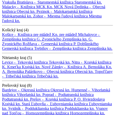
Vrakuňa
Bratislava -
Staromestská knižnica
Staromestská kn.
Malacky -
Knižnica MCK
Kn. MCK
Nová Dedinka -
Obecná
knižnica
Obecná kn.
Pezinok -
Malokarpatská knižnica
Malokarpatská kn.
Zohor -
Miestna ľudová knižnica
Miestna
ľudová kn.
Košický kraj (4)
Košice -
Knižnica pre mládež
Kn. pre mládež
Michalovce -
Zemplínska knižnica G. Zvonického
Zemplínska kn. G.
Zvonického
Rožňava -
Gemerská knižnica P. Dobšinského
Gemerská knižnica
Trebišov -
Zemplínska knižnica
Zemplínska kn.
Nitriansky kraj (5)
Levice -
Tekovská knižnica
Tekovská kn.
Nitra -
Krajská knižnica
K. Kmeťka
Krajská kn.
Nové Zámky -
Knižnica A. Bernoláka
Kn.
A. Bernoláka
Palárikovo -
Obecná knižnica
Obecná kn.
Topoľčany
-
Tribečská knižnica
Tribečská kn.
Prešovský kraj (8)
Bardejov -
Okresná knižnica
Okresná kn.
Humenné -
Vihorlatská
knižnica
Vihorlatská kn.
Poprad -
Podtatranská knižnica
Podtatranská kn.
Prešov -
Krajská knižnica P. O. Hviezdoslava
Krajská kn.
Stará Ľubovňa -
Ľubovnianska knižnica
Ľubovnianska
kn.
Svidník -
Podduklianska knižnica
Podduklianska kn.
Vranov
nad Topľou -
Hornozemplínska knižnica
Hornozemplínska kn.