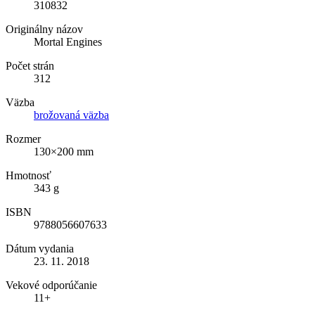
310832
Originálny názov
Mortal Engines
Počet strán
312
Väzba
brožovaná väzba
Rozmer
130×200 mm
Hmotnosť
343 g
ISBN
9788056607633
Dátum vydania
23. 11. 2018
Vekové odporúčanie
11+