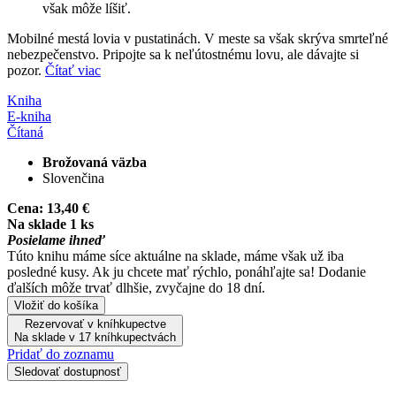
však môže líšiť.
Mobilné mestá lovia v pustatinách. V meste sa však skrýva smrteľné
nebezpečenstvo. Pripojte sa k neľútostnému lovu, ale dávajte si
pozor.
Čítať viac
Kniha
E-kniha
Čítaná
Brožovaná väzba
Slovenčina
Cena:
13,40 €
Na sklade 1 ks
Posielame ihneď
Túto knihu máme síce aktuálne na sklade, máme však už iba
posledné kusy. Ak ju chcete mať rýchlo, ponáhľajte sa! Dodanie
ďalších môže trvať dlhšie, zvyčajne do 18 dní.
Vložiť do košíka
Rezervovať v kníhkupectve
Na sklade v 17 kníhkupectvách
Pridať do zoznamu
Sledovať dostupnosť