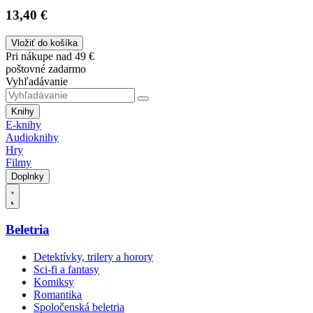
13,40 €
Vložiť do košíka
Pri nákupe nad 49 €
poštovné zadarmo
Vyhľadávanie
Knihy
E-knihy
Audioknihy
Hry
Filmy
Doplnky
Beletria
Detektívky, trilery a horory
Sci-fi a fantasy
Komiksy
Romantika
Spoločenská beletria