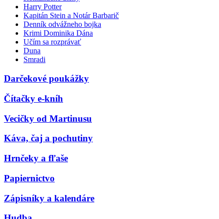
Harry Potter
Kapitán Stein a Notár Barbarič
Denník odvážneho bojka
Krimi Dominika Dána
Učím sa rozprávať
Duna
Smradi
Darčekové poukážky
Čítačky e-kníh
Vecičky od Martinusu
Káva, čaj a pochutiny
Hrnčeky a fľaše
Papiernictvo
Zápisníky a kalendáre
Hudba