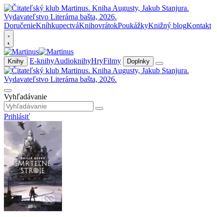
Doručenie
Kníhkupectvá
Knihovrátok
Poukážky
Knižný blog
Kontakt
E-knihy
Audioknihy
Hry
Filmy
Knihy
Doplnky
Vyhľadávanie
Prihlásiť