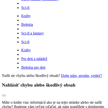
Sci-fi
Knihy
Beletria
Sci-fi a fantasy
Sci-fi
Knihy
Pre deti a mládež
Beletria pre deti
Našli ste chybu alebo škodlivý obsah?
Dajte nám, prosím, vedieť!
Nahlásiť chybu alebo škodlivý obsah
Máte o knihe viac informácií ako je na tejto stránke alebo ste našli
chybu? Budeme vám veľmi vďační, ak nám pomôžete s doplnením