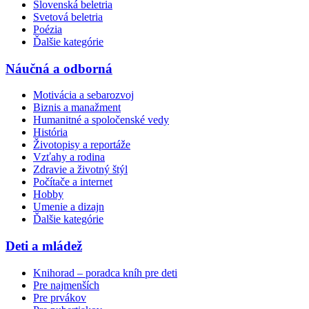
Slovenská beletria
Svetová beletria
Poézia
Ďalšie kategórie
Náučná a odborná
Motivácia a sebarozvoj
Biznis a manažment
Humanitné a spoločenské vedy
História
Životopisy a reportáže
Vzťahy a rodina
Zdravie a životný štýl
Počítače a internet
Hobby
Umenie a dizajn
Ďalšie kategórie
Deti a mládež
Knihorad – poradca kníh pre deti
Pre najmenších
Pre prvákov