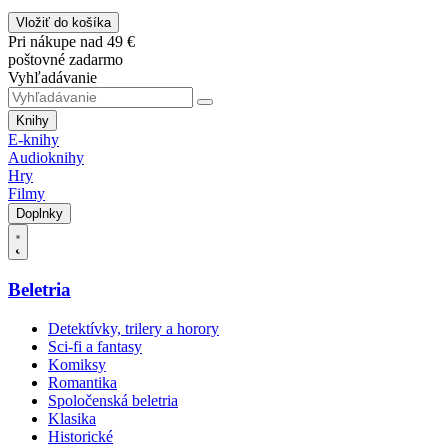
Vložiť do košíka
Pri nákupe nad 49 €
poštovné zadarmo
Vyhľadávanie
Knihy
E-knihy
Audioknihy
Hry
Filmy
Doplnky
Beletria
Detektívky, trilery a horory
Sci-fi a fantasy
Komiksy
Romantika
Spoločenská beletria
Klasika
Historické