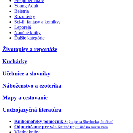
Pre pubertiakov
Young Adult
Beletria
Rozprávky
Sci-fi, fantasy a komiksy
Leporelá
Náučné knihy
Ďalšie kategórie
Životopisy a reportáže
Kuchárky
Učebnice a slovníky
Náboženstvo a ezoterika
Mapy a cestovanie
Cudzojazyčná literatúra
Knihomoľský pomocník
Spýtajte sa Sherlocka, čo čítať
Odporúčame pre vás
Knižné tipy ušité na mieru vám
Všetky knihy