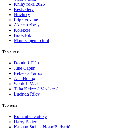
Knihy roka 2025
Bestsellery
Novinky
Pripravované
Akcie a zľavy
Kolekcie
BookTok
Mám záujem o titul
Top autori
Dominik Dán
Julie Caplin
Rebecca Yarros
Ana Huang
Sarah J. Maas
Táňa Keleová Vasilková
Lucinda Riley
Top série
Romantické úteky
Harry Potter
Kapitán Stein a Notár Barbarič