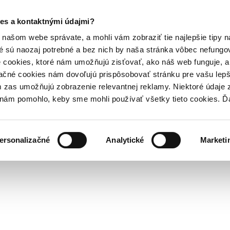
es a kontaktnými údajmi?
našom webe správate, a mohli vám zobraziť tie najlepšie tipy n
é sú naozaj potrebné a bez nich by naša stránka vôbec nefung
 cookies, ktoré nám umožňujú zisťovať, ako náš web funguje, a 
ačné cookies nám dovoľujú prispôsobovať stránku pre vašu lepši
zas umožňujú zobrazenie relevantnej reklamy. Niektoré údaje z
y nám pomohlo, keby sme mohli používať všetky tieto cookies. 
ersonalizačné
Analytické
Marketi