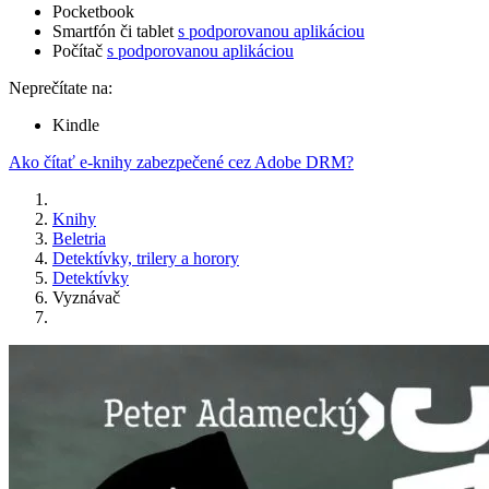
Pocketbook
Smartfón či tablet
s podporovanou aplikáciou
Počítač
s podporovanou aplikáciou
Neprečítate na:
Kindle
Ako čítať e-knihy zabezpečené cez Adobe DRM?
Knihy
Beletria
Detektívky, trilery a horory
Detektívky
Vyznávač