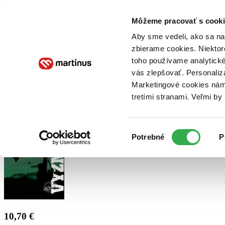
Doručenie
Kníhkupectvá
Knihovrátok
Poukážky
Knižný blog
Kontakt
Môžeme pracovať s cooki
Aby sme vedeli, ako sa na 
zbierame cookies. Niektor
E-knihy
Audioknihy
Hry
Filmy
Knihy
Doplnky
toho používame analytické
vás zlepšovať. Personaliz
Vyhľadávanie
Marketingové cookies nám 
tretími stranami. Veľmi b
Prihlásiť
Výber
Potrebné
P
súhlasu
10,70 €