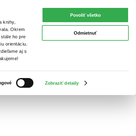
Povoliť všetko
a knihy,
ovala. Okrem
Odmietnuť
stále ho pre
u orientáciu.
dieľame aj s
Ďakujeme!
ngové
Zobraziť detaily