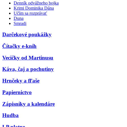
Denník odvážneho bojka
Krimi Dominika Dána
Učím sa rozprávať
Duna
Smradi
Darčekové poukážky
Čítačky e-kníh
Vecičky od Martinusu
Káva, čaj a pochutiny
Hrnčeky a fľaše
Papiernictvo
Zápisníky a kalendáre
Hudba
LP platne