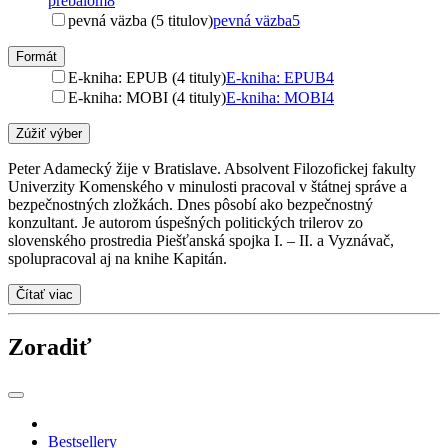
prebalom
8
pevná väzba (5 titulov)
pevná väzba
5
Formát
E-kniha: EPUB (4 tituly)
E-kniha: EPUB
4
E-kniha: MOBI (4 tituly)
E-kniha: MOBI
4
Zúžiť výber
Peter Adamecký žije v Bratislave. Absolvent Filozofickej fakulty
Univerzity Komenského v minulosti pracoval v štátnej správe a
bezpečnostných zložkách. Dnes pôsobí ako bezpečnostný
konzultant. Je autorom úspešných politických trilerov zo
slovenského prostredia Piešťanská spojka I. – II. a Vyznávač,
spolupracoval aj na knihe Kapitán.
Čítať viac
Zoradiť
Bestsellery