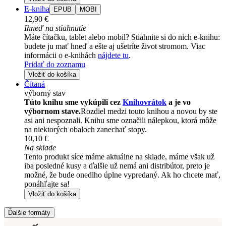
E-kniha
EPUB
MOBI
12,90 €
Ihneď na stiahnutie
Máte čítačku, tablet alebo mobil? Stiahnite si do nich e-knihu:
budete ju mať hneď a ešte aj ušetríte život stromom. Viac
informácii o e-knihách
nájdete tu
.
Pridať do zoznamu
Vložiť do košíka
Čítaná
výborný stav
Túto knihu sme vykúpili cez
Knihovrátok
a je vo
výbornom stave.
Rozdiel medzi touto knihou a novou by ste
asi ani nespoznali. Knihu sme označili nálepkou, ktorá môže
na niektorých obaloch zanechať stopy.
10,10 €
Na sklade
Tento produkt síce máme aktuálne na sklade, máme však už
iba posledné kusy a ďalšie už nemá ani distribútor, preto je
možné, že bude onedlho úplne vypredaný. Ak ho chcete mať,
ponáhľajte sa!
Vložiť do košíka
Ďalšie formáty