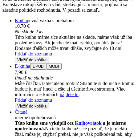
Bratislave rokujú šéfovia vlád, stretávajú sa ministri, prijímajú sa
zásadné politické rozhodnutia. V pozadí sa zatiaľ...
Kniha
pevná väzba s prebalom
10,70 €
Na sklade 2 ks
Túto knihu máme síce aktuálne na sklade, máme však už iba
posledné kusy. Ak ju chcete mať rýchlo, ponáhľajte sa!
Dodanie ďalších môže trvať dlhšie, zvyčajne do 18 dní.
Pridať do zoznamu
Vložiť do košíka
E-kniha
EPUB
MOBI
7,90 €
Ihneď na stiahnutie
Máte čítačku, tablet alebo mobil? Stiahnite si do nich e-knihu:
budete ju mať hneď a ešte aj ušetríte život stromom. Viac
informácii o e-knihách
nájdete tu
.
Pridať do zoznamu
Vložiť do košíka
Čítaná
mierne opotrebovaná
Túto knihu sme vykúpili cez
Knihovrátok
a je mierne
opotrebovaná.
Na tejto knihe už síce poznať, že ju niekto
čítal, môže jej chýbať prebal, nie je však poškodená tak, aby