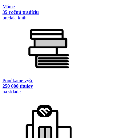
Máme
35-ročnú tradíciu
predaja kníh
Ponúkame vyše
250 000 titulov
na sklade