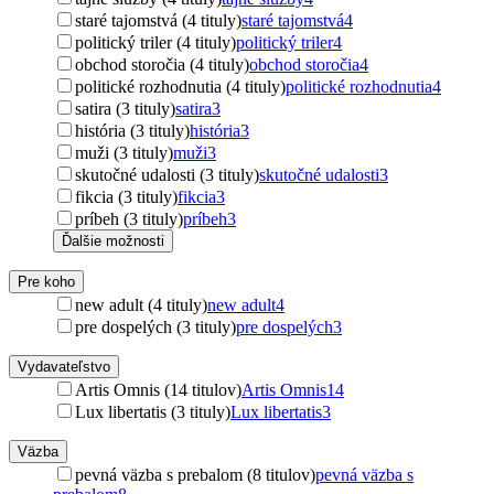
staré tajomstvá (4 tituly)
staré tajomstvá
4
politický triler (4 tituly)
politický triler
4
obchod storočia (4 tituly)
obchod storočia
4
politické rozhodnutia (4 tituly)
politické rozhodnutia
4
satira (3 tituly)
satira
3
história (3 tituly)
história
3
muži (3 tituly)
muži
3
skutočné udalosti (3 tituly)
skutočné udalosti
3
fikcia (3 tituly)
fikcia
3
príbeh (3 tituly)
príbeh
3
Ďalšie možnosti
Pre koho
new adult (4 tituly)
new adult
4
pre dospelých (3 tituly)
pre dospelých
3
Vydavateľstvo
Artis Omnis (14 titulov)
Artis Omnis
14
Lux libertatis (3 tituly)
Lux libertatis
3
Väzba
pevná väzba s prebalom (8 titulov)
pevná väzba s