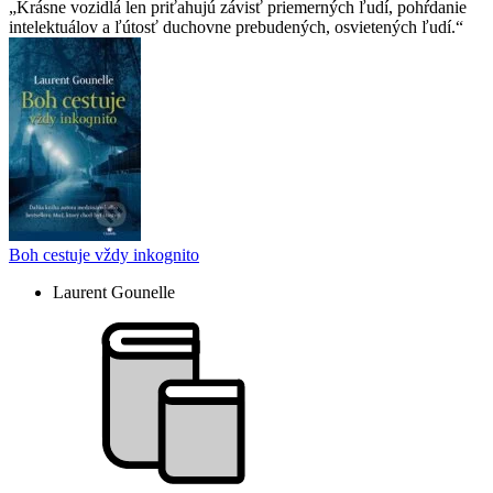
Krásne vozidlá len priťahujú závisť priemerných ľudí, pohŕdanie
intelektuálov a ľútosť duchovne prebudených, osvietených ľudí.
Boh cestuje vždy inkognito
Laurent Gounelle