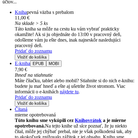
účtov...
Kniha
pevná väzba s prebalom
11,00 €
Na sklade > 5 ks
Táto kniha sa môže na cestu ku vám vybrať prakticky
okamžite! Ak si ju objednáte do 13:00 v pracovný deň,
odošleme vám ju ešte dnes, inak najneskôr nasledujúci
pracovný deň.
Pridať do zoznamu
Vložiť do košíka
E-kniha
EPUB
MOBI
7,90 €
Ihneď na stiahnutie
Máte čítačku, tablet alebo mobil? Stiahnite si do nich e-knihu:
budete ju mať hneď a ešte aj ušetríte život stromom. Viac
informácii o e-knihách
nájdete tu
.
Pridať do zoznamu
Vložiť do košíka
Čítaná
mierne opotrebovaná
Túto knihu sme vykúpili cez
Knihovrátok
a je mierne
opotrebovaná.
Na tejto knihe už síce poznať, že ju niekto
čítal, môže jej chýbať prebal, nie je však poškodená tak, aby
to akokoľvek znižovalo zážitok z jej obsahu. Knihu sme