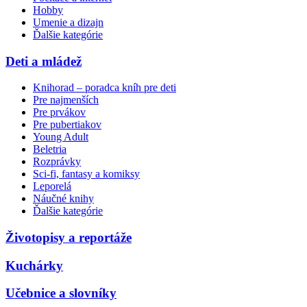
Hobby
Umenie a dizajn
Ďalšie kategórie
Deti a mládež
Knihorad – poradca kníh pre deti
Pre najmenších
Pre prvákov
Pre pubertiakov
Young Adult
Beletria
Rozprávky
Sci-fi, fantasy a komiksy
Leporelá
Náučné knihy
Ďalšie kategórie
Životopisy a reportáže
Kuchárky
Učebnice a slovníky