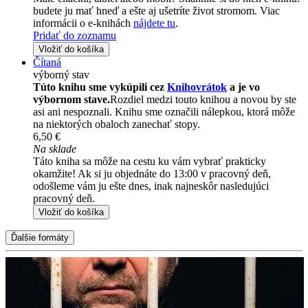
budete ju mať hneď a ešte aj ušetríte život stromom. Viac
informácii o e-knihách
nájdete tu
.
Pridať do zoznamu
Vložiť do košíka
Čítaná
výborný stav
Túto knihu sme vykúpili cez
Knihovrátok
a je vo
výbornom stave.
Rozdiel medzi touto knihou a novou by ste
asi ani nespoznali. Knihu sme označili nálepkou, ktorá môže
na niektorých obaloch zanechať stopy.
6,50 €
Na sklade
Táto kniha sa môže na cestu ku vám vybrať prakticky
okamžite! Ak si ju objednáte do 13:00 v pracovný deň,
odošleme vám ju ešte dnes, inak najneskôr nasledujúci
pracovný deň.
Vložiť do košíka
Ďalšie formáty