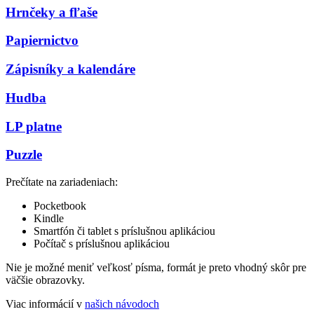
Hrnčeky a fľaše
Papiernictvo
Zápisníky a kalendáre
Hudba
LP platne
Puzzle
Prečítate na zariadeniach:
Pocketbook
Kindle
Smartfón či tablet s príslušnou aplikáciou
Počítač s príslušnou aplikáciou
Nie je možné meniť veľkosť písma, formát je preto vhodný skôr pre
väčšie obrazovky.
Viac informácií v
našich návodoch