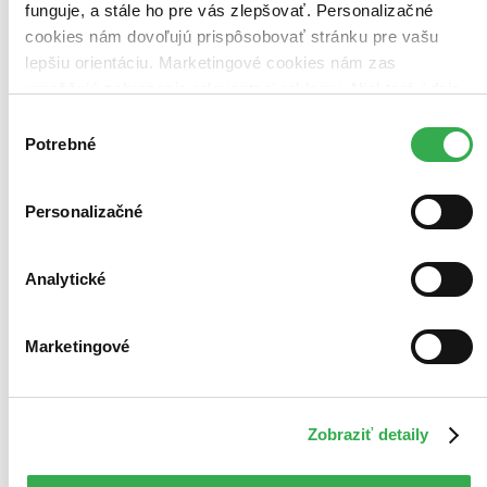
funguje, a stále ho pre vás zlepšovať. Personalizačné
cookies nám dovoľujú prispôsobovať stránku pre vašu
lepšiu orientáciu. Marketingové cookies nám zas
umožňujú zobrazenie relevantnej reklamy. Niektoré údaje
zdieľame aj s tretími stranami. Veľmi by nám pomohlo,
Výber
keby sme mohli používať všetky tieto cookies. Ďakujeme!
Potrebné
súhlasu
Personalizačné
Analytické
Marketingové
Zobraziť detaily