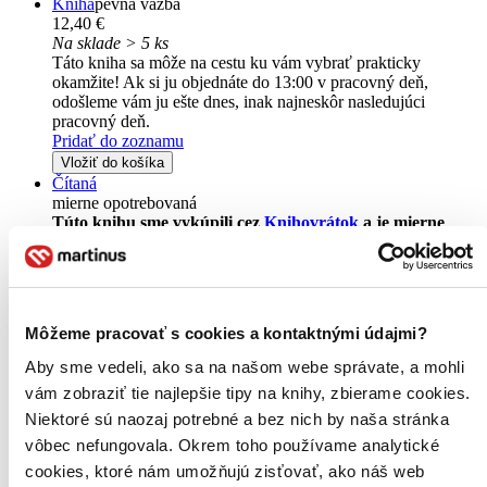
Kniha
pevná väzba
12,40 €
Na sklade > 5 ks
Táto kniha sa môže na cestu ku vám vybrať prakticky
okamžite! Ak si ju objednáte do 13:00 v pracovný deň,
odošleme vám ju ešte dnes, inak najneskôr nasledujúci
pracovný deň.
Pridať do zoznamu
Vložiť do košíka
Čítaná
mierne opotrebovaná
Túto knihu sme vykúpili cez
Knihovrátok
a je mierne
opotrebovaná.
Na tejto knihe už síce poznať, že ju niekto
čítal, môže jej chýbať prebal, nie je však poškodená tak, aby
to akokoľvek znižovalo zážitok z jej obsahu. Knihu sme
označili nálepkou, ktorá môže na niektorých obaloch
zanechať stopy.
Môžeme pracovať s cookies a kontaktnými údajmi?
7,30 €
Na sklade
Aby sme vedeli, ako sa na našom webe správate, a mohli
Tento produkt síce máme aktuálne na sklade, máme však už
vám zobraziť tie najlepšie tipy na knihy, zbierame cookies.
iba posledné kusy a ďalšie už nemá ani distribútor, preto je
možné, že bude onedlho úplne vypredaný. Ak ho chcete mať,
Niektoré sú naozaj potrebné a bez nich by naša stránka
ponáhľajte sa!
vôbec nefungovala. Okrem toho používame analytické
Vložiť do košíka
cookies, ktoré nám umožňujú zisťovať, ako náš web