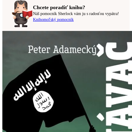
Chcete poradiť knihu?
Náš pomocník Sherlock vám ju s radosťou vypátra!
Knihomoľský pomocník