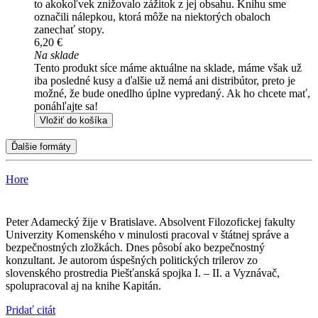
to akokoľvek znižovalo zážitok z jej obsahu. Knihu sme
označili nálepkou, ktorá môže na niektorých obaloch
zanechať stopy.
6,20 €
Na sklade
Tento produkt síce máme aktuálne na sklade, máme však už
iba posledné kusy a ďalšie už nemá ani distribútor, preto je
možné, že bude onedlho úplne vypredaný. Ak ho chcete mať,
ponáhľajte sa!
Vložiť do košíka
Ďalšie formáty
Hore
Peter Adamecký žije v Bratislave. Absolvent Filozofickej fakulty
Univerzity Komenského v minulosti pracoval v štátnej správe a
bezpečnostných zložkách. Dnes pôsobí ako bezpečnostný
konzultant. Je autorom úspešných politických trilerov zo
slovenského prostredia Piešťanská spojka I. – II. a Vyznávač,
spolupracoval aj na knihe Kapitán.
Pridať citát