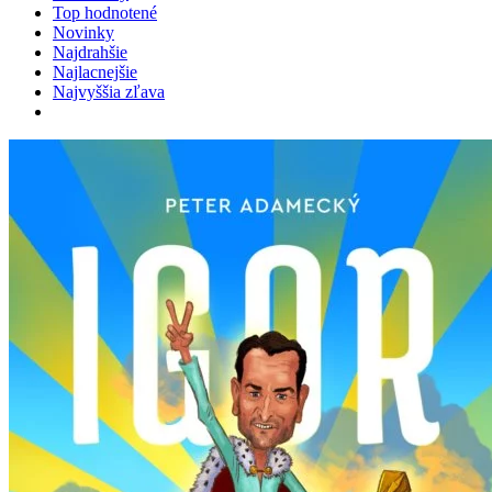
Top hodnotené
Novinky
Najdrahšie
Najlacnejšie
Najvyššia zľava