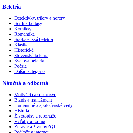
Beletria
Detektívky, trilery a horory
Sci-fi a fantasy
Komiksy
Romantika
Spoločenská beletria
Klasika
Historické
Slovenská beletria
Svetová beletria
Poézia
Ďalšie kategórie
Náučná a odborná
Motivácia a sebarozvoj
Biznis a manažment
Humanitné a spoločenské vedy
História
Životopisy a reportáže
Vzťahy a rodina
Zdravie a životný štýl
Počítače a internet