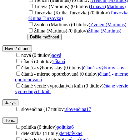
Trenčín (Martinus) (0 titulov)
Trenčín (Martinus)
Trnava (Martinus) (0 titulov)
Trnava (Martinus)
Turzovka (Kniha Turzovka) (0 titulov)
Turzovka
(Kniha Turzovka)
Zvolen (Martinus) (0 titulov)
Zvolen (Martinus)
Žilina (Martinus) (0 titulov)
Žilina (Martinus)
Ďalšie možnosti
Nové / čítané
nová (0 titulov)
nová
čítaná (0 titulov)
čítaná
čítaná - výborný stav (0 titulov)
čítaná - výborný stav
čítaná - mierne opotrebovaná (0 titulov)
čítaná - mierne
opotrebovaná
čítané verzie vypredaných kníh (0 titulov)
čítané verzie
vypredaných kníh
Jazyk
slovenčina (17 titulov)
slovenčina
17
Téma
politika (6 titulov)
politika
6
detektívka (4 tituly)
detektívka
4
tajné služby (4 tituly)
tajné služby
4