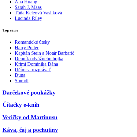
Ana Huang
Sarah J. Maas
Táňa Keleová Vasilková
Lucinda Riley
Top série
Romantické úteky
Harry Potter
Kapitán Stein a Notár Barbarič
Denník odvážneho bojka
Krimi Dominika Dána
Učím sa rozprávať
Duna
Smradi
Darčekové poukážky
Čítačky e-kníh
Vecičky od Martinusu
Káva, čaj a pochutiny