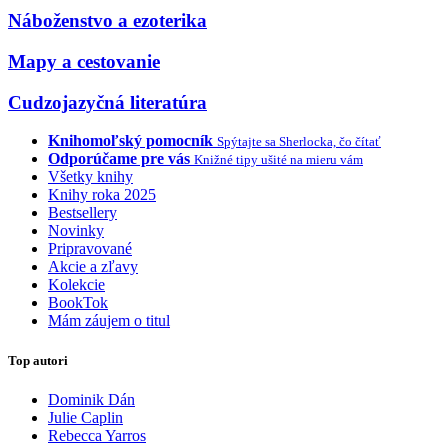
Náboženstvo a ezoterika
Mapy a cestovanie
Cudzojazyčná literatúra
Knihomoľský pomocník
Spýtajte sa Sherlocka, čo čítať
Odporúčame pre vás
Knižné tipy ušité na mieru vám
Všetky knihy
Knihy roka 2025
Bestsellery
Novinky
Pripravované
Akcie a zľavy
Kolekcie
BookTok
Mám záujem o titul
Top autori
Dominik Dán
Julie Caplin
Rebecca Yarros