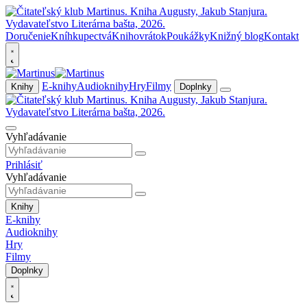
Doručenie
Kníhkupectvá
Knihovrátok
Poukážky
Knižný blog
Kontakt
E-knihy
Audioknihy
Hry
Filmy
Knihy
Doplnky
Vyhľadávanie
Prihlásiť
Vyhľadávanie
Knihy
E-knihy
Audioknihy
Hry
Filmy
Doplnky