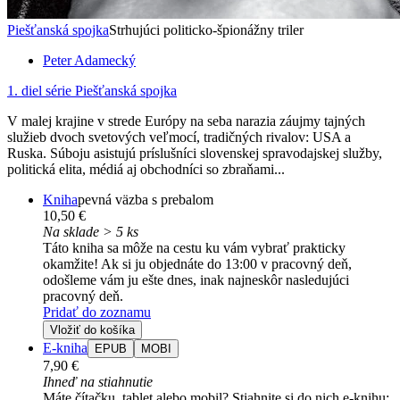
Piešťanská spojka
Strhujúci politicko-špionážny triler
Peter Adamecký
1. diel série
Piešťanská spojka
V malej krajine v strede Európy na seba narazia záujmy tajných
služieb dvoch svetových veľmocí, tradičných rivalov: USA a
Ruska. Súboju asistujú príslušníci slovenskej spravodajskej služby,
politická elita, médiá aj obchodníci so zbraňami...
Kniha
pevná väzba s prebalom
10,50 €
Na sklade > 5 ks
Táto kniha sa môže na cestu ku vám vybrať prakticky
okamžite! Ak si ju objednáte do 13:00 v pracovný deň,
odošleme vám ju ešte dnes, inak najneskôr nasledujúci
pracovný deň.
Pridať do zoznamu
Vložiť do košíka
E-kniha
EPUB
MOBI
7,90 €
Ihneď na stiahnutie
Máte čítačku, tablet alebo mobil? Stiahnite si do nich e-knihu: