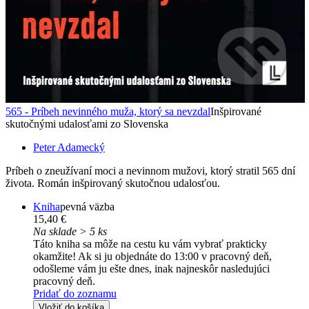
565 - Príbeh nevinného muža, ktorý sa nevzdal
Inšpirované
skutočnými udalosťami zo Slovenska
Peter Adamecký
Príbeh o zneužívaní moci a nevinnom mužovi, ktorý stratil 565 dní
života. Román inšpirovaný skutočnou udalosťou.
Kniha
pevná väzba
15,40 €
Na sklade > 5 ks
Táto kniha sa môže na cestu ku vám vybrať prakticky
okamžite! Ak si ju objednáte do 13:00 v pracovný deň,
odošleme vám ju ešte dnes, inak najneskôr nasledujúci
pracovný deň.
Pridať do zoznamu
Vložiť do košíka