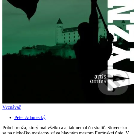
Vyznávač
Peter Adamecký
Príbeh muža, ktorý mal všetko a aj tak nemal čo stratiť. Slovensko
sa na niekoľko mesiacov stáva hlavným mestom Európskej únie. V