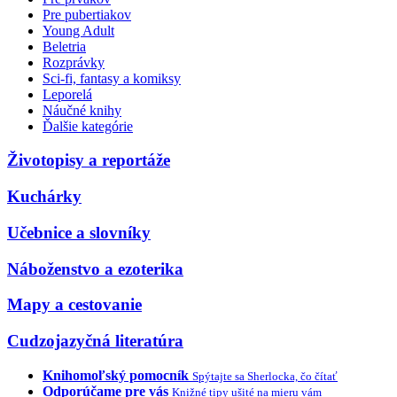
Pre pubertiakov
Young Adult
Beletria
Rozprávky
Sci-fi, fantasy a komiksy
Leporelá
Náučné knihy
Ďalšie kategórie
Životopisy a reportáže
Kuchárky
Učebnice a slovníky
Náboženstvo a ezoterika
Mapy a cestovanie
Cudzojazyčná literatúra
Knihomoľský pomocník
Spýtajte sa Sherlocka, čo čítať
Odporúčame pre vás
Knižné tipy ušité na mieru vám