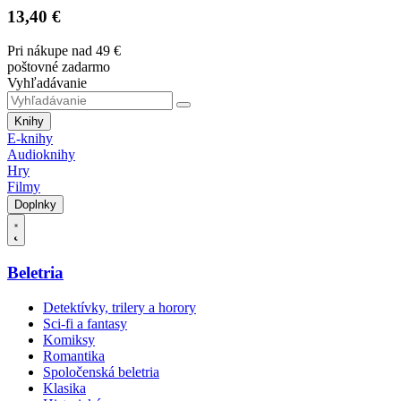
13,40 €
Pri nákupe nad 49 €
poštovné zadarmo
Vyhľadávanie
Knihy
E-knihy
Audioknihy
Hry
Filmy
Doplnky
Beletria
Detektívky, trilery a horory
Sci-fi a fantasy
Komiksy
Romantika
Spoločenská beletria
Klasika