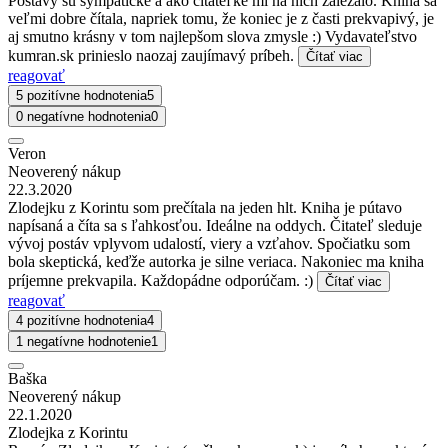
Postavy sú sympatické a ako čitateľke mi na nich záležalo. Kniha sa
veľmi dobre čítala, napriek tomu, že koniec je z časti prekvapivý, je
aj smutno krásny v tom najlepšom slova zmysle :) Vydavateľstvo
kumran.sk prinieslo naozaj zaujímavý príbeh.
Čítať viac
reagovať
5 pozitívne hodnotenia
5
0 negatívne hodnotenia
0
Veron
Neoverený nákup
22.3.2020
Zlodejku z Korintu som prečítala na jeden hlt. Kniha je pútavo
napísaná a číta sa s ľahkosťou. Ideálne na oddych. Čitateľ sleduje
vývoj postáv vplyvom udalostí, viery a vzťahov. Spočiatku som
bola skeptická, keďže autorka je silne veriaca. Nakoniec ma kniha
príjemne prekvapila. Každopádne odporúčam. :)
Čítať viac
reagovať
4 pozitívne hodnotenia
4
1 negatívne hodnotenie
1
Baška
Neoverený nákup
22.1.2020
Zlodejka z Korintu