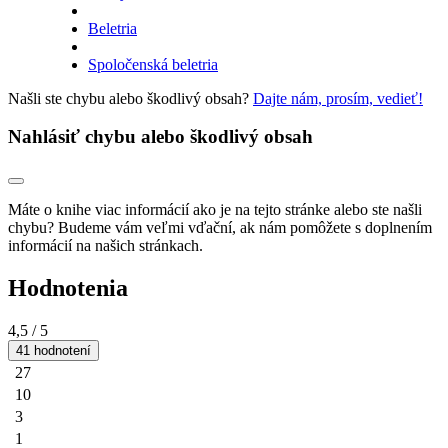
Beletria
Spoločenská beletria
Našli ste chybu alebo škodlivý obsah?
Dajte nám, prosím, vedieť!
Nahlásiť chybu alebo škodlivý obsah
Máte o knihe viac informácií ako je na tejto stránke alebo ste našli
chybu? Budeme vám veľmi vďační, ak nám pomôžete s doplnením
informácií na našich stránkach.
Hodnotenia
4,5
/ 5
41 hodnotení
27
10
3
1