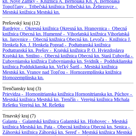
kn.
Nové Zámky -
Knižnica A. Bernoláka
Kn. A. Bernoláka
Topoľčany -
Tribečská knižnica
Tribečská kn.
Želiezovce -
Mestská knižnica
Mestská kn.
Prešovský kraj (12)
Bardejov -
Okresná knižnica
Okresná kn.
Hranovnica -
Obecná
knižnica
Obecná kn.
Humenné -
Vihorlatská knižnica
Vihorlatská
kn.
Jarovnice -
Obecná knižnica
Obecná kn.
Levoča -
Knižnica J.
Henkela
Kn. J. Henkela
Poprad -
Podtatranská knižnica
Podtatranská kn.
Prešov -
Krajská knižnica P. O. Hviezdoslava
Krajská kn.
Smilno -
Obecná knižnica
Obecná kn.
Stará Ľubovňa -
Ľubovnianska knižnica
Ľubovnianska kn.
Svidník -
Podduklianska
knižnica
Podduklianska kn.
Veľký Šariš -
Mestská knižnica
Mestská kn.
Vranov nad Topľou -
Hornozemplínska knižnica
Hornozemplínska kn.
Trenčiansky kraj (3)
Prievidza -
Hornonitrianska knižnica
Hornonitrianska kn.
Púchov -
Mestská knižnica
Mestská kn.
Trenčín -
Verejná knižnica Michala
Rešetku
Verejná kn. M. Rešetku
Trnavský kraj (7)
Galanta -
Galantská knižnica
Galantská kn.
Hlohovec -
Mestská
knižnica
Mestská kn.
Pata -
Obecná knižnica
Obecná kn.
Senica -
Záhorská knižnica
Záhorská kn.
Sereď -
Mestská knižnica
Mestská