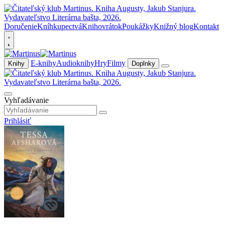
Doručenie
Kníhkupectvá
Knihovrátok
Poukážky
Knižný blog
Kontakt
E-knihy
Audioknihy
Hry
Filmy
Knihy
Doplnky
Vyhľadávanie
Prihlásiť