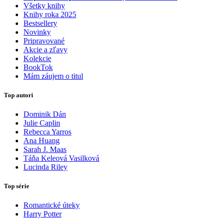
Všetky knihy
Knihy roka 2025
Bestsellery
Novinky
Pripravované
Akcie a zľavy
Kolekcie
BookTok
Mám záujem o titul
Top autori
Dominik Dán
Julie Caplin
Rebecca Yarros
Ana Huang
Sarah J. Maas
Táňa Keleová Vasilková
Lucinda Riley
Top série
Romantické úteky
Harry Potter