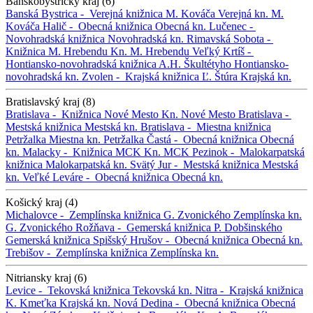
Banskobystrický kraj (6)
Banská Bystrica -
Verejná knižnica M. Kováča
Verejná kn. M.
Kováča
Halič -
Obecná knižnica
Obecná kn.
Lučenec -
Novohradská knižnica
Novohradská kn.
Rimavská Sobota -
Knižnica M. Hrebendu
Kn. M. Hrebendu
Veľký Krtíš -
Hontiansko-novohradská knižnica A.H. Škultétyho
Hontiansko-
novohradská kn.
Zvolen -
Krajská knižnica Ľ. Štúra
Krajská kn.
Bratislavský kraj (8)
Bratislava -
Knižnica Nové Mesto
Kn. Nové Mesto
Bratislava -
Mestská knižnica
Mestská kn.
Bratislava -
Miestna knižnica
Petržalka
Miestna kn. Petržalka
Častá -
Obecná knižnica
Obecná
kn.
Malacky -
Knižnica MCK
Kn. MCK
Pezinok -
Malokarpatská
knižnica
Malokarpatská kn.
Svätý Jur -
Mestská knižnica
Mestská
kn.
Veľké Leváre -
Obecná knižnica
Obecná kn.
Košický kraj (4)
Michalovce -
Zemplínska knižnica G. Zvonického
Zemplínska kn.
G. Zvonického
Rožňava -
Gemerská knižnica P. Dobšinského
Gemerská knižnica
Spišský Hrušov -
Obecná knižnica
Obecná kn.
Trebišov -
Zemplínska knižnica
Zemplínska kn.
Nitriansky kraj (6)
Levice -
Tekovská knižnica
Tekovská kn.
Nitra -
Krajská knižnica
K. Kmeťka
Krajská kn.
Nová Dedina -
Obecná knižnica
Obecná