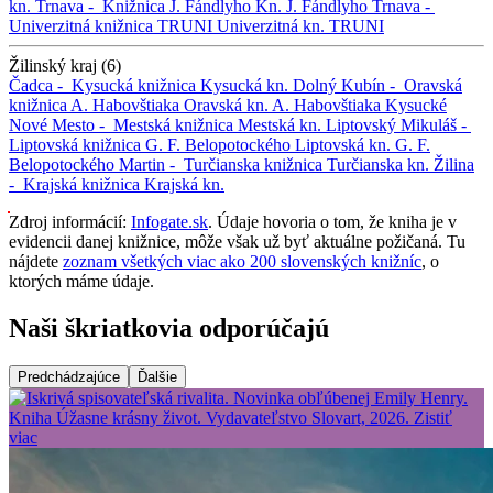
kn.
Trnava -
Knižnica J. Fándlyho
Kn. J. Fándlyho
Trnava -
Univerzitná knižnica TRUNI
Univerzitná kn. TRUNI
Žilinský kraj (6)
Čadca -
Kysucká knižnica
Kysucká kn.
Dolný Kubín -
Oravská
knižnica A. Habovštiaka
Oravská kn. A. Habovštiaka
Kysucké
Nové Mesto -
Mestská knižnica
Mestská kn.
Liptovský Mikuláš -
Liptovská knižnica G. F. Belopotockého
Liptovská kn. G. F.
Belopotockého
Martin -
Turčianska knižnica
Turčianska kn.
Žilina
-
Krajská knižnica
Krajská kn.
Zdroj informácií:
Infogate.sk
. Údaje hovoria o tom, že kniha je v
evidencii danej knižnice, môže však už byť aktuálne požičaná. Tu
nájdete
zoznam všetkých viac ako 200 slovenských knižníc
, o
ktorých máme údaje.
Naši škriatkovia odporúčajú
Predchádzajúce
Ďalšie