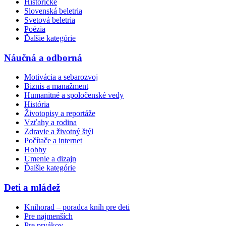
Historické
Slovenská beletria
Svetová beletria
Poézia
Ďalšie kategórie
Náučná a odborná
Motivácia a sebarozvoj
Biznis a manažment
Humanitné a spoločenské vedy
História
Životopisy a reportáže
Vzťahy a rodina
Zdravie a životný štýl
Počítače a internet
Hobby
Umenie a dizajn
Ďalšie kategórie
Deti a mládež
Knihorad – poradca kníh pre deti
Pre najmenších
Pre prvákov