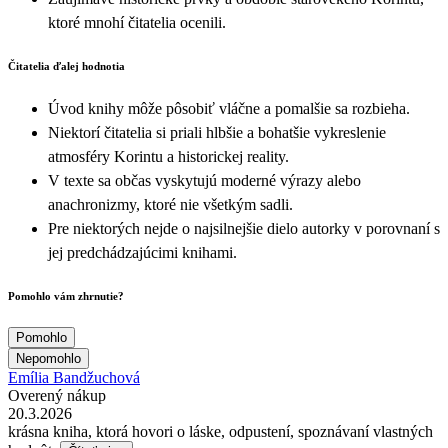
ktoré mnohí čitatelia ocenili.
Čitatelia ďalej hodnotia
Úvod knihy môže pôsobiť vláčne a pomalšie sa rozbieha.
Niektorí čitatelia si priali hlbšie a bohatšie vykreslenie
atmosféry Korintu a historickej reality.
V texte sa občas vyskytujú moderné výrazy alebo
anachronizmy, ktoré nie všetkým sadli.
Pre niektorých nejde o najsilnejšie dielo autorky v porovnaní s
jej predchádzajúcimi knihami.
Pomohlo vám zhrnutie?
Pomohlo
Nepomohlo
Emília Bandžuchová
Overený nákup
20.3.2026
krásna kniha, ktorá hovori o láske, odpustení, spoznávaní vlastných