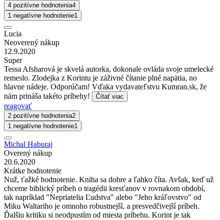
4 pozitívne hodnotenia
4
1 negatívne hodnotenie
1
Lucia
Neoverený nákup
12.9.2020
Super
Tessa Afsharová je skvelá autorka, dokonale ovláda svoje umelecké
remeslo. Zlodejka z Korintu je záživné čítanie plné napätia, no
hlavne nádeje. Odporúčam! Vďaka vydavateľstvu Kumran.sk, že
nám prináša takéto príbehy!
Čítať viac
reagovať
2 pozitívne hodnotenia
2
1 negatívne hodnotenie
1
Michal Haburaj
Overený nákup
20.6.2020
Krátke hodnotenie
Nuž, ťažké hodnotenie. Kniha sa dobre a ľahko číta. Avšak, keď už
chceme biblický príbeh o tragédii kresťanov v rovnakom období,
tak napríklad "Nepriatelia Ľudstva" alebo "Jeho kráľovstvo" od
Miku Waltariho je omnoho robustnejší, a presvedčivejší príbeh.
Ďalšiu kritiku si neodpustím od miesta príbehu. Korint je tak