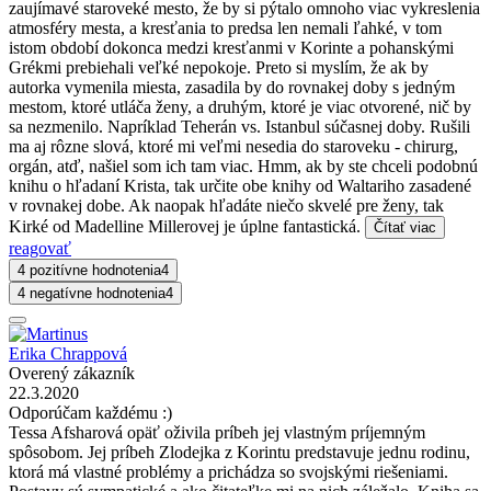
zaujímavé staroveké mesto, že by si pýtalo omnoho viac vykreslenia
atmosféry mesta, a kresťania to predsa len nemali ľahké, v tom
istom období dokonca medzi kresťanmi v Korinte a pohanskými
Grékmi prebiehali veľké nepokoje. Preto si myslím, že ak by
autorka vymenila miesta, zasadila by do rovnakej doby s jedným
mestom, ktoré utláča ženy, a druhým, ktoré je viac otvorené, nič by
sa nezmenilo. Napríklad Teherán vs. Istanbul súčasnej doby. Rušili
ma aj rôzne slová, ktoré mi veľmi nesedia do staroveku - chirurg,
orgán, atď, našiel som ich tam viac. Hmm, ak by ste chceli podobnú
knihu o hľadaní Krista, tak určite obe knihy od Waltariho zasadené
v rovnakej dobe. Ak naopak hľadáte niečo skvelé pre ženy, tak
Kirké od Madelline Millerovej je úplne fantastická.
Čítať viac
reagovať
4 pozitívne hodnotenia
4
4 negatívne hodnotenia
4
Erika Chrappová
Overený zákazník
22.3.2020
Odporúčam každému :)
Tessa Afsharová opäť oživila príbeh jej vlastným príjemným
spôsobom. Jej príbeh Zlodejka z Korintu predstavuje jednu rodinu,
ktorá má vlastné problémy a prichádza so svojskými riešeniami.