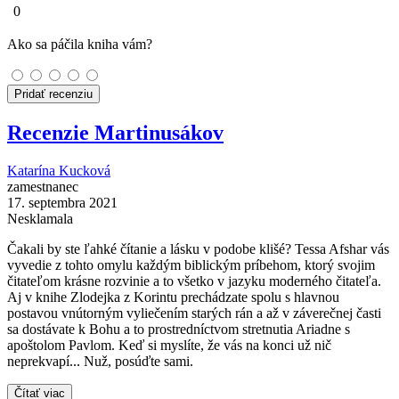
0
Ako sa páčila kniha vám?
Pridať recenziu
Recenzie Martinusákov
Katarína Kucková
zamestnanec
17. septembra 2021
Nesklamala
Čakali by ste ľahké čítanie a lásku v podobe klišé? Tessa Afshar vás
vyvedie z tohto omylu každým biblickým príbehom, ktorý svojim
čitateľom krásne rozvinie a to všetko v jazyku moderného čitateľa.
Aj v knihe Zlodejka z Korintu prechádzate spolu s hlavnou
postavou vnútorným vyliečením starých rán a až v záverečnej časti
sa dostávate k Bohu a to prostredníctvom stretnutia Ariadne s
apoštolom Pavlom. Keď si myslíte, že vás na konci už nič
neprekvapí... Nuž, posúďte sami.
Čítať viac