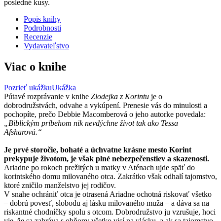
posledné kusy.
Popis knihy
Podrobnosti
Recenzie
Vydavateľstvo
Viac o knihe
Pozrieť ukážku
Ukážka
Pútavé rozprávanie v knihe
Zlodejka z Korintu
je o
dobrodružstvách, odvahe a vykúpení. Prenesie vás do minulosti a
pochopíte, prečo Debbie Macomberová o jeho autorke povedala:
„Biblickým príbehom nik nevdýchne život tak ako Tessa
Afsharová.“
Je prvé storočie, bohaté a úchvatne krásne mesto Korint
prekypuje životom, je však plné nebezpečenstiev a skazenosti.
Ariadne po rokoch prežitých u matky v Aténach ujde späť do
korintského domu milovaného otca. Zakrátko však odhalí tajomstvo,
ktoré zničilo manželstvo jej rodičov.
V snahe ochrániť otca je otrasená Ariadne ochotná riskovať všetko
– dobrú povesť, slobodu aj lásku milovaného muža – a dáva sa na
riskantné chodníčky spolu s otcom. Dobrodružstvo ju vzrušuje, hoci
vie, že sa zahráva s ohňom: všetko visí na vlásku, a ak sa tajomstvo