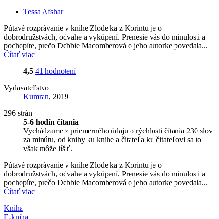
Tessa Afshar
Pútavé rozprávanie v knihe Zlodejka z Korintu je o
dobrodružstvách, odvahe a vykúpení. Prenesie vás do minulosti a
pochopíte, prečo Debbie Macomberová o jeho autorke povedala...
Čítať viac
4,5
41 hodnotení
Vydavateľstvo
Kumran
, 2019
296 strán
5-6 hodín čítania
Vychádzame z priemerného údaju o rýchlosti čítania 230 slov
za minútu, od knihy ku knihe a čitateľa ku čitateľovi sa to
však môže líšiť.
Pútavé rozprávanie v knihe Zlodejka z Korintu je o
dobrodružstvách, odvahe a vykúpení. Prenesie vás do minulosti a
pochopíte, prečo Debbie Macomberová o jeho autorke povedala...
Čítať viac
Kniha
E-kniha