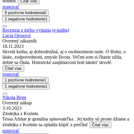
hodnôt.
Čítať viac
reagovať
0 pozitívne hodnotenia
0
1 negatívne hodnotenie
1
Recenzia z iného vydania (e-kniha)
Lucia Orosová
Overený zákazník
18.11.2023
Skvelá kniha, aj dobrodružná, aj o osobnostnom raste. O Bohu, o
láske, zodpovednosti, zmysle života. Veľmi som si čítanie užila,
dobre sa čítala. Historické zaujímavosti boli taktieť skvelé.
Čítať viac
reagovať
1 pozitívne hodnotenie
1
1 negatívne hodnotenie
1
Nikola Bene
Overený nákup
3.10.2023
Zlodejka z Korintu
Tessa Afshar je geniálna spisovateľka . Jej knihy sú proste úžasne a
zlodejka z Korintu sa oplatila kúpiť a prečítať
Čítať viac
reagovať