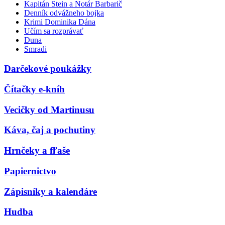
Kapitán Stein a Notár Barbarič
Denník odvážneho bojka
Krimi Dominika Dána
Učím sa rozprávať
Duna
Smradi
Darčekové poukážky
Čítačky e-kníh
Vecičky od Martinusu
Káva, čaj a pochutiny
Hrnčeky a fľaše
Papiernictvo
Zápisníky a kalendáre
Hudba