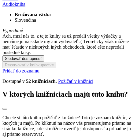
Audiokniha
Brožovaná väzba
Slovenčina
Vypredané
Ach, mrzí nás to, z tejto knihy sa už predali všetky výtlačky a
nemáme ju na sklade my ani vydavateľ :( Teoreticky však môžete
mať šťastie v niektorých iných obchodoch, ktoré ešte nepredali
posledné kusy.
Sledovať dostupnosť
Rezervovať v kníhkupectve
Pridať do zoznamu
Dostupné v
52 knižniciach
.
Požičať v knižnici
V ktorých knižniciach majú túto knihu?
Chcete si túto knihu požičať z knižnice? Toto je zoznam knižníc, v
ktorých ju majú. Po kliknutí na názov vás presmerujeme priamo na
stránku knižnice, kde si môžete overiť jej dostupnosť a prípadne ju
aj priamo rezervovať.