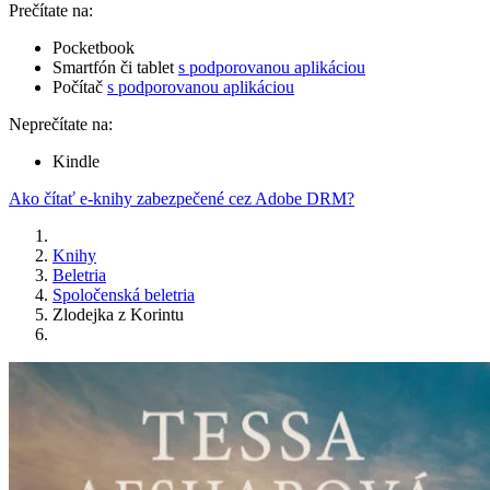
Prečítate na:
Pocketbook
Smartfón či tablet
s podporovanou aplikáciou
Počítač
s podporovanou aplikáciou
Neprečítate na:
Kindle
Ako čítať e-knihy zabezpečené cez Adobe DRM?
Knihy
Beletria
Spoločenská beletria
Zlodejka z Korintu