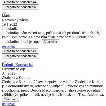
4 pozitívne hodnotenia
4
0 negatívne hodnotenia
0
Mária
Neoverený nákup
19.1.2022
audioknika
audioknihy mám veľmi rada, púšťam si ich pri domácich prácach,
knihu som poznala a pred tým čítala preto som si vybrala túto
audioknihu, ktorá je super
Čítať viac
reagovať
1 pozitívne hodnotenie
1
0 negatívne hodnotenia
0
Ľudmila Kormanská
Overený nákup
3.4.2021
Zlodejka z Korintu
Zlodejka z Korintu - Pútavé rozprávanie v knihe Zlodejka z Korintu
je o dobrodružstvách, odvahe a vykúpení. Prenesie vás do minulosti
a pochopíte, prečo Debbie Macomberová o jeho autorke povedala:
„Biblickým príbehom nik nevdýchne život tak ako Tessa Afsharová.
Čítať viac
reagovať