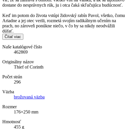
dostane do nesprávnych rúk, ju i otca čaká skľučujúca budúcnosť.
Keď im potom do života vstúpi židovský rabín Pavol, všetko, čomu
Ariadne a jej otec verili, rozmetá svojím radikálnym učením na
prach, no zároveň ponúkne niečo, v čo by sa nikdy neodvážili
dúfať.
Čítať viac
Naše katalógové číslo
462869
Originálny názov
Thief of Corinth
Počet strán
296
Väzba
brožovaná väzba
Rozmer
176×250 mm
Hmotnosť
455 g