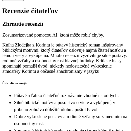
Recenzie čitateľov
Zhrnutie recenzií
Zosumarizované pomocou AI, ktorá môže robiť chyby.
Kniha Zlodejka z Korintu je pútavý historický román inšpirovaný
biblickými motívmi, ktorý čitateľov oslovuje najmä čitateľnosťou a
témou viery a vykúpenia. Mnoho recenzií vyzdvihuje silné postavy,
rodinné vzťahy a osobnostný rast hlavnej hrdinky. Kritické hlasy
spomínajú pomalší úvod, niekedy nedostatočné vykreslenie
atmosféry Korintu a občasné anachronizmy v jazyku.
Čitatelia oceňujú
Pútavé a ľahko čitateľné rozprávanie vhodné na oddych.
Silné biblické motívy a posolstvo o viere a vykúpení, v
príbehu zohráva dôležitú úlohu apoštol Pavol.
Dobre vykreslené postavy a rodinné vzťahy so zameraním na
osobnostný rast.
Zaujímavé historické prvky a obdobie starovekého Korintu,