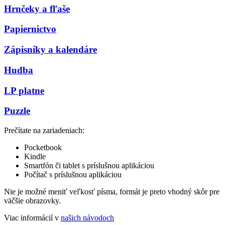
Hrnčeky a fľaše
Papiernictvo
Zápisníky a kalendáre
Hudba
LP platne
Puzzle
Prečítate na zariadeniach:
Pocketbook
Kindle
Smartfón či tablet s príslušnou aplikáciou
Počítač s príslušnou aplikáciou
Nie je možné meniť veľkosť písma, formát je preto vhodný skôr pre
väčšie obrazovky.
Viac informácií v
našich návodoch