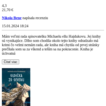
4,3
21,70 €
Nikola Bene
napísala recenziu
15.01.2024 18:24
Mám veľmi rada spisovatelku Michaelu ellu Hajdukovu. Jej knihy
sú vynikajúce. Dlho som chodila okolo tejto knihy odradzalo má
krimi čo velmi nemám rada, ale kniha má chytila od prvej stránky
prečítala som sa za víkend a teším sa na pokraconie. Kniha je
úchvatná
Čítať viac