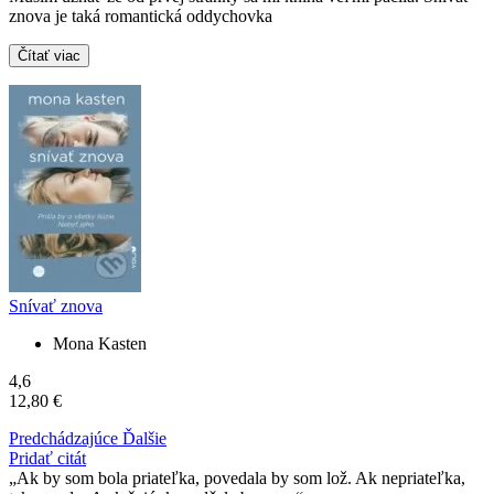
znova je taká romantická oddychovka
Čítať viac
Snívať znova
Mona Kasten
4,6
12,80 €
Predchádzajúce
Ďalšie
Pridať citát
Ak by som bola priateľka, povedala by som lož. Ak nepriateľka,