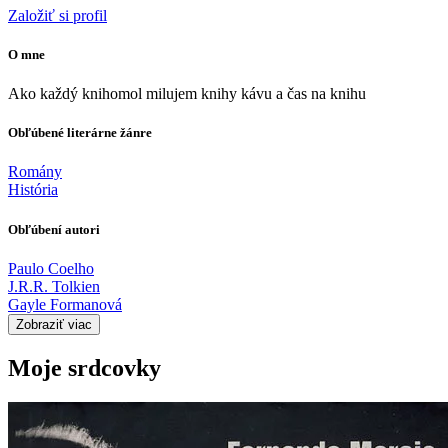
Založiť si profil
O mne
Ako každý knihomol milujem knihy kávu a čas na knihu
Obľúbené literárne žánre
Romány
História
Obľúbení autori
Paulo Coelho
J.R.R. Tolkien
Gayle Formanová
Zobraziť viac
Moje srdcovky