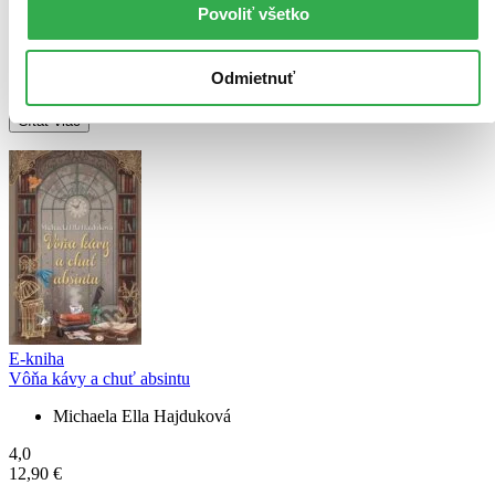
Povoliť všetko
Obal a obriezka knihy su nadherne. Keď mám byt úprimná začiatok
knihy má veľmi nebavil , ale nakoniec sa to rozbehlo. Som rada že
Odmietnuť
som to nevzdala a prečítala krásny pribeh
Čítať viac
E-kniha
Vôňa kávy a chuť absintu
Michaela Ella Hajduková
4,0
12,90 €