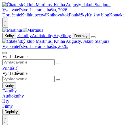
Doručenie
Kníhkupectvá
Knihovrátok
Poukážky
Knižný blog
Kontakt
E-knihy
Audioknihy
Hry
Filmy
Knihy
Doplnky
Vyhľadávanie
Prihlásiť
Vyhľadávanie
Knihy
E-knihy
Audioknihy
Hry
Filmy
Doplnky