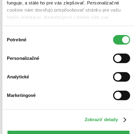
funguje, a stále ho pre vás zlepšovať. Personalizačné
cookies nám dovoľujú prispôsobovať stránku pre vašu
lepšiu orientáciu. Marketingové cookies nám zas
umožňujú zobrazenie relevantnej reklamy. Niektoré údaje
zdieľame aj s tretími stranami. Veľmi by nám pomohlo,
Výber
keby sme mohli používať všetky tieto cookies. Ďakujeme!
Potrebné
súhlasu
Personalizačné
Analytické
Marketingové
Moje aktivity
Zobraziť detaily
Nikola Bene
napísala recenziu
07.11.2024 05:45