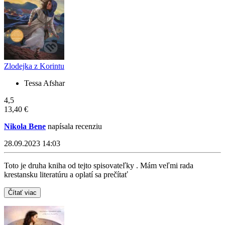
Zlodejka z Korintu
Tessa Afshar
4,5
13,40 €
Nikola Bene
napísala recenziu
28.09.2023 14:03
Toto je druha kniha od tejto spisovateľky . Mám veľmi rada
krestansku literatúru a oplatí sa prečítať
Čítať viac