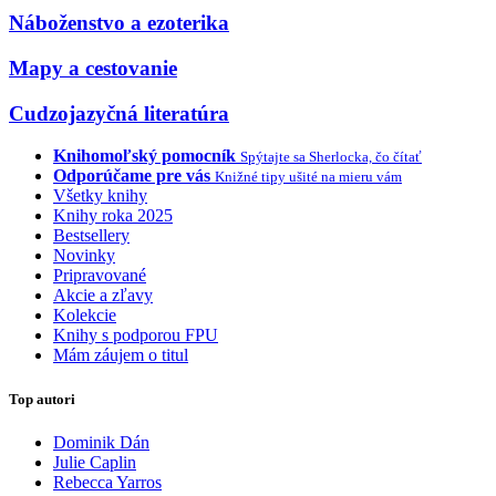
Náboženstvo a ezoterika
Mapy a cestovanie
Cudzojazyčná literatúra
Knihomoľský pomocník
Spýtajte sa Sherlocka, čo čítať
Odporúčame pre vás
Knižné tipy ušité na mieru vám
Všetky knihy
Knihy roka 2025
Bestsellery
Novinky
Pripravované
Akcie a zľavy
Kolekcie
Knihy s podporou FPU
Mám záujem o titul
Top autori
Dominik Dán
Julie Caplin
Rebecca Yarros