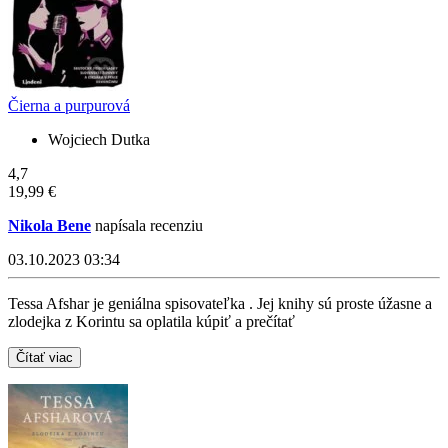
Čierna a purpurová
Wojciech Dutka
4,7
19,99 €
Nikola Bene
napísala recenziu
03.10.2023 03:34
Tessa Afshar je geniálna spisovateľka . Jej knihy sú proste úžasne a
zlodejka z Korintu sa oplatila kúpiť a prečítať
Čítať viac