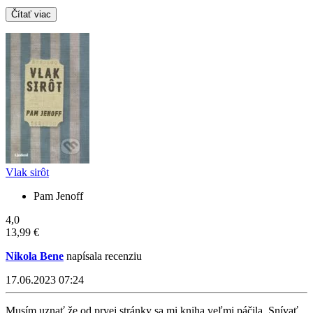
Čítať viac
Vlak sirôt
Pam Jenoff
4,0
13,99 €
Nikola Bene
napísala recenziu
17.06.2023 07:24
Musím uznať že od prvej stránky sa mi kniha veľmi páčila. Snívať