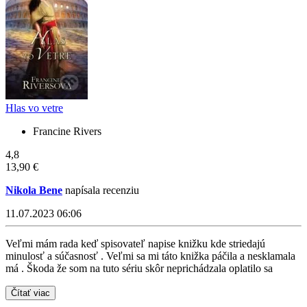
Hlas vo vetre
Francine Rivers
4,8
13,90 €
Nikola Bene
napísala recenziu
11.07.2023 06:06
Veľmi mám rada keď spisovateľ napise knižku kde striedajú
minulosť a súčasnosť . Veľmi sa mi táto knižka páčila a nesklamala
má . Škoda že som na tuto sériu skôr neprichádzala oplatilo sa
Čítať viac