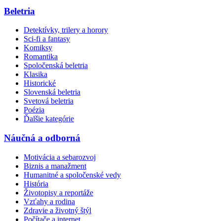
Beletria
Detektívky, trilery a horory
Sci-fi a fantasy
Komiksy
Romantika
Spoločenská beletria
Klasika
Historické
Slovenská beletria
Svetová beletria
Poézia
Ďalšie kategórie
Náučná a odborná
Motivácia a sebarozvoj
Biznis a manažment
Humanitné a spoločenské vedy
História
Životopisy a reportáže
Vzťahy a rodina
Zdravie a životný štýl
Počítače a internet