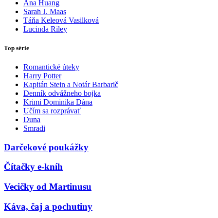
Ana Huang
Sarah J. Maas
Táňa Keleová Vasilková
Lucinda Riley
Top série
Romantické úteky
Harry Potter
Kapitán Stein a Notár Barbarič
Denník odvážneho bojka
Krimi Dominika Dána
Učím sa rozprávať
Duna
Smradi
Darčekové poukážky
Čítačky e-kníh
Vecičky od Martinusu
Káva, čaj a pochutiny