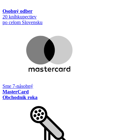
Osobný odber
20 kníhkupectiev
po celom Slovensku
Sme 7-násobný
MasterCard
Obchodník roka