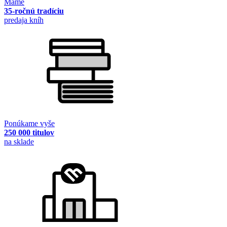
Máme
35-ročnú tradíciu
predaja kníh
Ponúkame vyše
250 000 titulov
na sklade