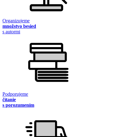
Organizujeme
množstvo besied
s autormi
Podporujeme
čítanie
s porozumením