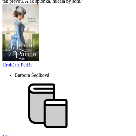
tak pravdu. A ak špiónka, mlčala by som.
Hrobár z Paríža
Barbora Šedíková