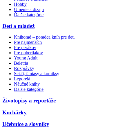
Hobby
Umenie a dizajn
Ďalšie kategórie
Deti a mládež
Knihorad – poradca kníh pre deti
Pre najmenších
Pre prvákov
Pre pubertiakov
Young Adult
Beletria
Rozprávky
Sci-fi, fantasy a komiksy
Leporelá
Náučné knihy
Ďalšie kategórie
Životopisy a reportáže
Kuchárky
Učebnice a slovníky