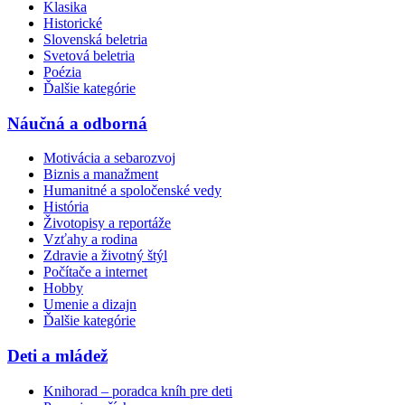
Klasika
Historické
Slovenská beletria
Svetová beletria
Poézia
Ďalšie kategórie
Náučná a odborná
Motivácia a sebarozvoj
Biznis a manažment
Humanitné a spoločenské vedy
História
Životopisy a reportáže
Vzťahy a rodina
Zdravie a životný štýl
Počítače a internet
Hobby
Umenie a dizajn
Ďalšie kategórie
Deti a mládež
Knihorad – poradca kníh pre deti