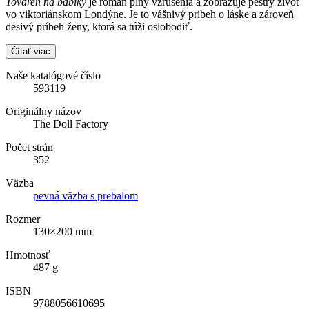
Továreň na bábiky
je román plný vzrušenia a zobrazuje pestrý život
vo viktoriánskom Londýne. Je to vášnivý príbeh o láske a zároveň
desivý príbeh ženy, ktorá sa túži oslobodiť.
Čítať viac
Naše katalógové číslo
593119
Originálny názov
The Doll Factory
Počet strán
352
Väzba
pevná väzba s prebalom
Rozmer
130×200 mm
Hmotnosť
487 g
ISBN
9788056610695