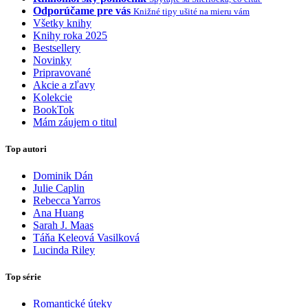
Odporúčame pre vás
Knižné tipy ušité na mieru vám
Všetky knihy
Knihy roka 2025
Bestsellery
Novinky
Pripravované
Akcie a zľavy
Kolekcie
BookTok
Mám záujem o titul
Top autori
Dominik Dán
Julie Caplin
Rebecca Yarros
Ana Huang
Sarah J. Maas
Táňa Keleová Vasilková
Lucinda Riley
Top série
Romantické úteky