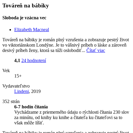
Továreň na bábiky
Sloboda je vzácna vec
Elizabeth Macneal
Továreň na bábiky je román plný vzrušenia a zobrazuje pestrý život
vo viktoriánskom Londýne. Je to vášnivý príbeh o láske a zároveň
desivý príbeh ženy, ktorá sa túži oslobodiť...
Čítať viac
4,1
24 hodnotení
Vek
15+
Vydavateľstvo
Lindeni
, 2019
352 strán
6-7 hodín čítania
Vychádzame z priemerného údaju o rýchlosti čítania 230 slov
za minútu, od knihy ku knihe a čitateľa ku čitateľovi sa to
však môže líšiť.
Továreň na bábiky je román plný vzrušenia a zobrazuje pestrý život