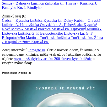
Senica -
Záhorská knižnica
Záhorská kn.
Trnava -
Knižnica J.
Fándlyho
Kn. J. Fándlyho
Žilinský kraj (6)
Čadca -
Kysucká knižnica
Kysucká kn.
Dolný Kubín -
Oravská
knižnica A. Habovštiaka
Oravská kn. A. Habovštiaka
Kysucké
Nové Mesto -
Mestská knižnica
Mestská kn.
Liptovský Mikuláš -
Liptovská knižnica G. F. Belopotockého
Liptovská kn. G. F.
Belopotockého
Martin -
Turčianska knižnica
Turčianska kn.
Žilina
-
Krajská knižnica
Krajská kn.
Zdroj informácií:
Infogate.sk
. Údaje hovoria o tom, že kniha je v
evidencii danej knižnice, môže však už byť aktuálne požičaná. Tu
nájdete
zoznam všetkých viac ako 200 slovenských knižníc
, o
ktorých máme údaje.
Ďalšie knižné vydania (2)