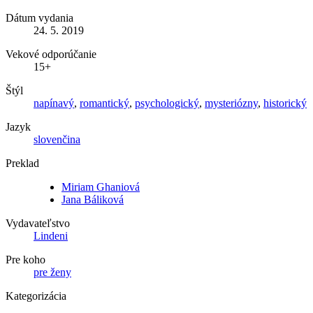
Dátum vydania
24. 5. 2019
Vekové odporúčanie
15+
Štýl
napínavý
,
romantický
,
psychologický
,
mysteriózny
,
historický
Jazyk
slovenčina
Preklad
Miriam Ghaniová
Jana Báliková
Vydavateľstvo
Lindeni
Pre koho
pre ženy
Kategorizácia