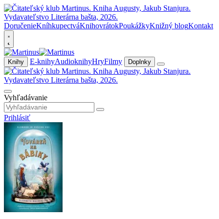
Doručenie
Kníhkupectvá
Knihovrátok
Poukážky
Knižný blog
Kontakt
E-knihy
Audioknihy
Hry
Filmy
Knihy
Doplnky
Vyhľadávanie
Prihlásiť