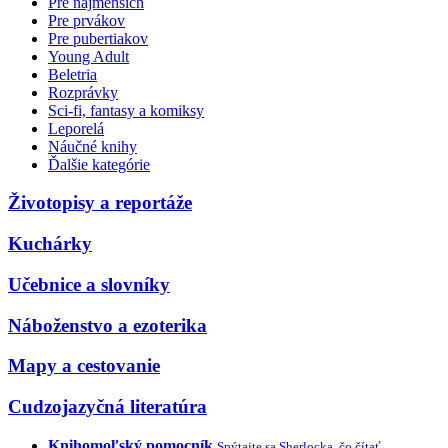
Pre najmenších
Pre prvákov
Pre pubertiakov
Young Adult
Beletria
Rozprávky
Sci-fi, fantasy a komiksy
Leporelá
Náučné knihy
Ďalšie kategórie
Životopisy a reportáže
Kuchárky
Učebnice a slovníky
Náboženstvo a ezoterika
Mapy a cestovanie
Cudzojazyčná literatúra
Knihomoľský pomocník
Spýtajte sa Sherlocka, čo čítať