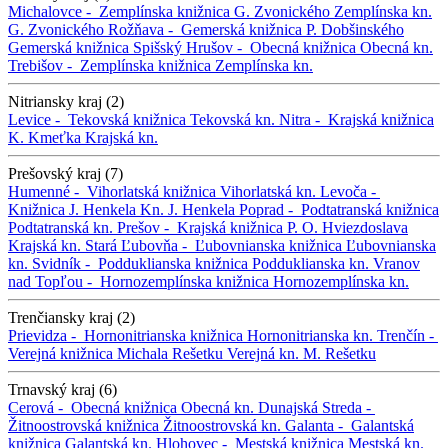
Michalovce -
Zemplínska knižnica G. Zvonického
Zemplínska kn.
G. Zvonického
Rožňava -
Gemerská knižnica P. Dobšinského
Gemerská knižnica
Spišský Hrušov -
Obecná knižnica
Obecná kn.
Trebišov -
Zemplínska knižnica
Zemplínska kn.
Nitriansky kraj (2)
Levice -
Tekovská knižnica
Tekovská kn.
Nitra -
Krajská knižnica
K. Kmeťka
Krajská kn.
Prešovský kraj (7)
Humenné -
Vihorlatská knižnica
Vihorlatská kn.
Levoča -
Knižnica J. Henkela
Kn. J. Henkela
Poprad -
Podtatranská knižnica
Podtatranská kn.
Prešov -
Krajská knižnica P. O. Hviezdoslava
Krajská kn.
Stará Ľubovňa -
Ľubovnianska knižnica
Ľubovnianska
kn.
Svidník -
Podduklianska knižnica
Podduklianska kn.
Vranov
nad Topľou -
Hornozemplínska knižnica
Hornozemplínska kn.
Trenčiansky kraj (2)
Prievidza -
Hornonitrianska knižnica
Hornonitrianska kn.
Trenčín -
Verejná knižnica Michala Rešetku
Verejná kn. M. Rešetku
Trnavský kraj (6)
Cerová -
Obecná knižnica
Obecná kn.
Dunajská Streda -
Žitnoostrovská knižnica
Žitnoostrovská kn.
Galanta -
Galantská
knižnica
Galantská kn.
Hlohovec -
Mestská knižnica
Mestská kn.