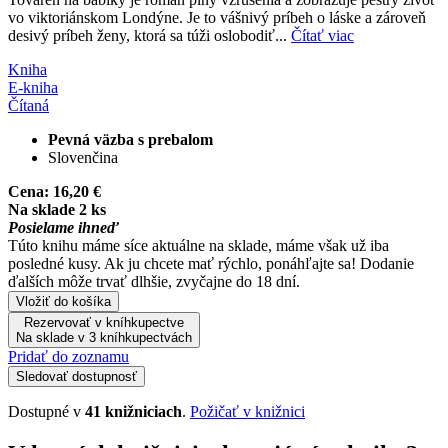
vo viktoriánskom Londýne. Je to vášnivý príbeh o láske a zároveň
desivý príbeh ženy, ktorá sa túži oslobodiť...
Čítať viac
Kniha
E-kniha
Čítaná
Pevná väzba s prebalom
Slovenčina
Cena:
16,20 €
Na sklade 2 ks
Posielame ihneď
Túto knihu máme síce aktuálne na sklade, máme však už iba
posledné kusy. Ak ju chcete mať rýchlo, ponáhľajte sa! Dodanie
ďalších môže trvať dlhšie, zvyčajne do 18 dní.
Vložiť do košíka
Rezervovať v kníhkupectve
Na sklade v 3 kníhkupectvách
Pridať do zoznamu
Sledovať dostupnosť
Dostupné v
41 knižniciach
.
Požičať v knižnici