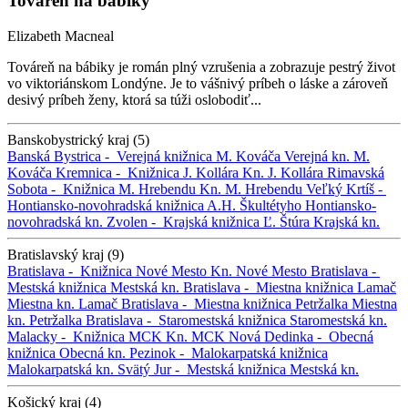
Továreň na bábiky
Elizabeth Macneal
Továreň na bábiky je román plný vzrušenia a zobrazuje pestrý život
vo viktoriánskom Londýne. Je to vášnivý príbeh o láske a zároveň
desivý príbeh ženy, ktorá sa túži oslobodiť...
Banskobystrický kraj (5)
Banská Bystrica -
Verejná knižnica M. Kováča
Verejná kn. M.
Kováča
Kremnica -
Knižnica J. Kollára
Kn. J. Kollára
Rimavská
Sobota -
Knižnica M. Hrebendu
Kn. M. Hrebendu
Veľký Krtíš -
Hontiansko-novohradská knižnica A.H. Škultétyho
Hontiansko-
novohradská kn.
Zvolen -
Krajská knižnica Ľ. Štúra
Krajská kn.
Bratislavský kraj (9)
Bratislava -
Knižnica Nové Mesto
Kn. Nové Mesto
Bratislava -
Mestská knižnica
Mestská kn.
Bratislava -
Miestna knižnica Lamač
Miestna kn. Lamač
Bratislava -
Miestna knižnica Petržalka
Miestna
kn. Petržalka
Bratislava -
Staromestská knižnica
Staromestská kn.
Malacky -
Knižnica MCK
Kn. MCK
Nová Dedinka -
Obecná
knižnica
Obecná kn.
Pezinok -
Malokarpatská knižnica
Malokarpatská kn.
Svätý Jur -
Mestská knižnica
Mestská kn.
Košický kraj (4)