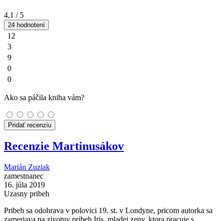
4,1
/ 5
24 hodnotení
12
3
9
0
0
Ako sa páčila kniha vám?
Pridať recenziu
Recenzie Martinusákov
Marián Zuziak
zamestnanec
16. júla 2019
Uzasny pribeh
Pribeh sa odohrava v polovici 19. st. v Londyne, pricom autorka sa
zameriava na zivotny pribeh Iris, mladej zeny, ktora pracuje s