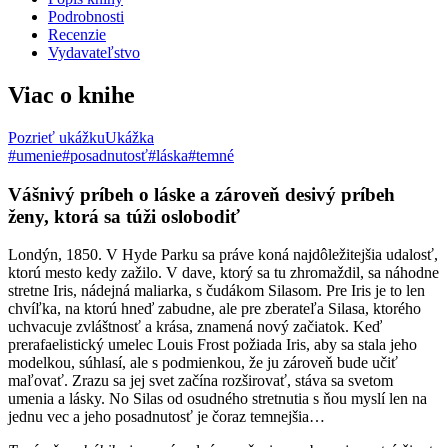
Podrobnosti
Recenzie
Vydavateľstvo
Viac o knihe
Pozrieť ukážku
Ukážka
#umenie
#posadnutosť
#láska
#temné
Vášnivý príbeh o láske a zároveň desivý príbeh
ženy, ktorá sa túži oslobodiť
Londýn, 1850. V Hyde Parku sa práve koná najdôležitejšia udalosť,
ktorú mesto kedy zažilo. V dave, ktorý sa tu zhromaždil, sa náhodne
stretne Iris, nádejná maliarka, s čudákom Silasom. Pre Iris je to len
chvíľka, na ktorú hneď zabudne, ale pre zberateľa Silasa, ktorého
uchvacuje zvláštnosť a krása, znamená nový začiatok. Keď
prerafaelistický umelec Louis Frost požiada Iris, aby sa stala jeho
modelkou, súhlasí, ale s podmienkou, že ju zároveň bude učiť
maľovať. Zrazu sa jej svet začína rozširovať, stáva sa svetom
umenia a lásky. No Silas od osudného stretnutia s ňou myslí len na
jednu vec a jeho posadnutosť je čoraz temnejšia…