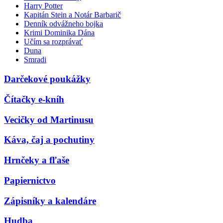
Harry Potter
Kapitán Stein a Notár Barbarič
Denník odvážneho bojka
Krimi Dominika Dána
Učím sa rozprávať
Duna
Smradi
Darčekové poukážky
Čítačky e-kníh
Vecičky od Martinusu
Káva, čaj a pochutiny
Hrnčeky a fľaše
Papiernictvo
Zápisníky a kalendáre
Hudba