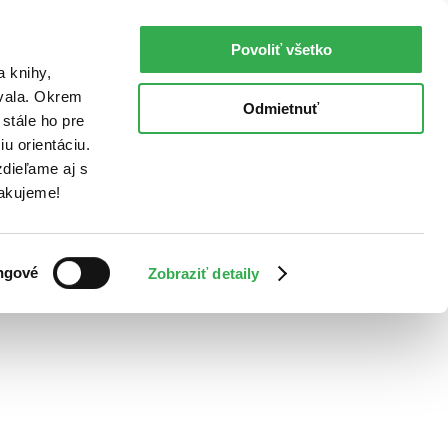
Povoliť všetko
a knihy,
ovala. Okrem
Odmietnuť
stále ho pre
u orientáciu.
dieľame aj s
Ďakujeme!
ngové
Zobraziť detaily