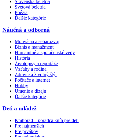
Slovenská beletria
Svetová beletria
Poézia
Ďalšie kategórie
Náučná a odborná
Motivácia a sebarozvoj
Biznis a manažment
Humanitné a spoločenské vedy
História
Životopisy a reportáže
Vzťahy a rodina
Zdravie a životný štýl
Počítače a internet
Hobby
Umenie a dizajn
Ďalšie kategórie
Deti a mládež
Knihorad – poradca kníh pre deti
Pre najmenších
Pre prvákov
Pre pubertiakov