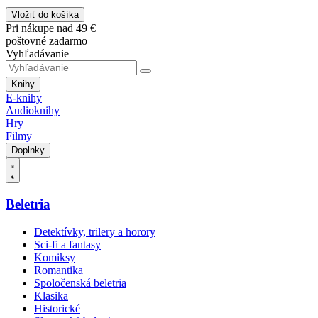
Vložiť do košíka
Pri nákupe nad 49 €
poštovné zadarmo
Vyhľadávanie
Knihy
E-knihy
Audioknihy
Hry
Filmy
Doplnky
Beletria
Detektívky, trilery a horory
Sci-fi a fantasy
Komiksy
Romantika
Spoločenská beletria
Klasika
Historické