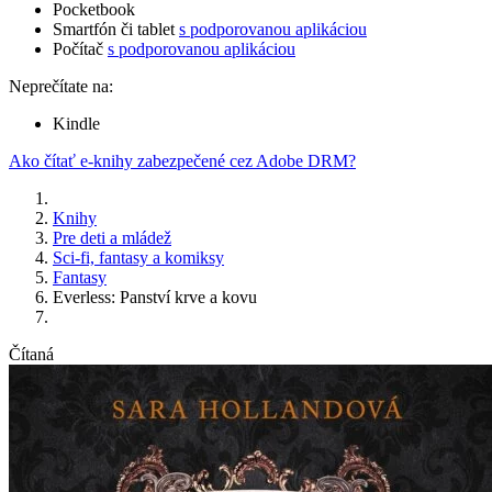
Pocketbook
Smartfón či tablet
s podporovanou aplikáciou
Počítač
s podporovanou aplikáciou
Neprečítate na:
Kindle
Ako čítať e-knihy zabezpečené cez Adobe DRM?
Knihy
Pre deti a mládež
Sci-fi, fantasy a komiksy
Fantasy
Everless: Panství krve a kovu
Čítaná