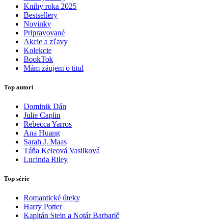
Knihy roka 2025
Bestsellery
Novinky
Pripravované
Akcie a zľavy
Kolekcie
BookTok
Mám záujem o titul
Top autori
Dominik Dán
Julie Caplin
Rebecca Yarros
Ana Huang
Sarah J. Maas
Táňa Keleová Vasilková
Lucinda Riley
Top série
Romantické úteky
Harry Potter
Kapitán Stein a Notár Barbarič