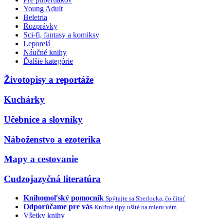
Young Adult
Beletria
Rozprávky
Sci-fi, fantasy a komiksy
Leporelá
Náučné knihy
Ďalšie kategórie
Životopisy a reportáže
Kuchárky
Učebnice a slovníky
Náboženstvo a ezoterika
Mapy a cestovanie
Cudzojazyčná literatúra
Knihomoľský pomocník
Spýtajte sa Sherlocka, čo čítať
Odporúčame pre vás
Knižné tipy ušité na mieru vám
Všetky knihy