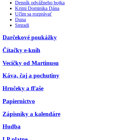
Denník odvážneho bojka
Krimi Dominika Dána
Učím sa rozprávať
Duna
Smradi
Darčekové poukážky
Čítačky e-kníh
Vecičky od Martinusu
Káva, čaj a pochutiny
Hrnčeky a fľaše
Papiernictvo
Zápisníky a kalendáre
Hudba
LP platne