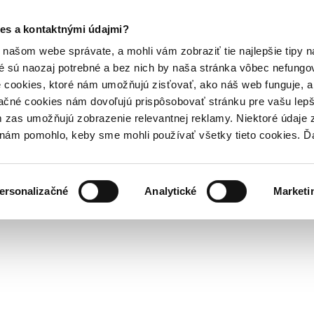
es a kontaktnými údajmi?
našom webe správate, a mohli vám zobraziť tie najlepšie tipy n
é sú naozaj potrebné a bez nich by naša stránka vôbec nefung
 cookies, ktoré nám umožňujú zisťovať, ako náš web funguje, a 
ačné cookies nám dovoľujú prispôsobovať stránku pre vašu lepši
zas umožňujú zobrazenie relevantnej reklamy. Niektoré údaje z
y nám pomohlo, keby sme mohli používať všetky tieto cookies. 
ersonalizačné
Analytické
Marketi