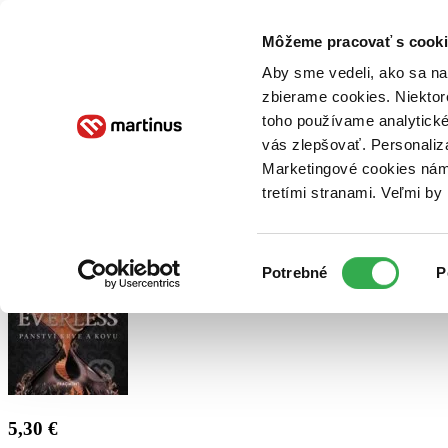
Doručenie
Kníhkupectvá
Knihovrátok
Poukážky
Knižný blog
Kontakt
Môžeme pracovať s cooki
Aby sme vedeli, ako sa na 
zbierame cookies. Niektor
E-knihy
Audioknihy
Hry
Filmy
Knihy
Doplnky
toho používame analytické
vás zlepšovať. Personaliz
Vyhľadávanie
Marketingové cookies nám 
tretími stranami. Veľmi b
Prihlásiť
Výber
Potrebné
P
súhlasu
5,30 €