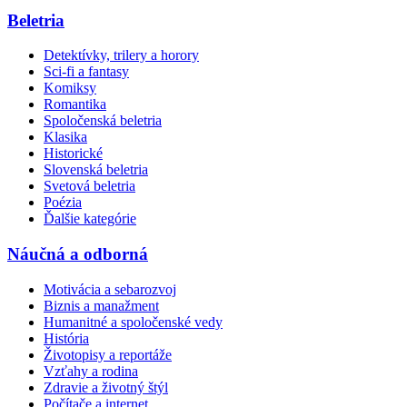
Beletria
Detektívky, trilery a horory
Sci-fi a fantasy
Komiksy
Romantika
Spoločenská beletria
Klasika
Historické
Slovenská beletria
Svetová beletria
Poézia
Ďalšie kategórie
Náučná a odborná
Motivácia a sebarozvoj
Biznis a manažment
Humanitné a spoločenské vedy
História
Životopisy a reportáže
Vzťahy a rodina
Zdravie a životný štýl
Počítače a internet