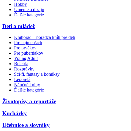
Hobby
Umenie a dizajn
Ďalšie kategórie
Deti a mládež
Knihorad – poradca kníh pre deti
Pre najmenších
Pre prvákov
Pre pubertiakov
Young Adult
Beletria
Rozprávky
Sci-fi, fantasy a komiksy
Leporelá
Náučné knihy
Ďalšie kategórie
Životopisy a reportáže
Kuchárky
Učebnice a slovníky