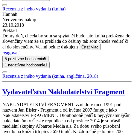
Recenzia z iného vydania (kniha)
Hannah
Neoverený nákup
23.10.2018
Preklad
Dobry deň, chcela by som sa spytať či bude tato kniha preložena do
slovenčiny viem že sa preklada do češtiny tak som chcela vedieť či
aj do slovenčiny. Veľmi pekne ďakujem
Čítať viac
reagovať
5 pozitívne hodnotenia
5
1 negatívne hodnotenie
1
Recenzia z iného vydania (kniha, angličtina, 2018)
Vydavateľstvo Nakladatelství Fragment
NAKLADATELSTVÍ FRAGMENT vzniklo v roce 1991 pod
názvem Jan Eisler - Fragment a od května 2007 funguje jako
Nakladatelství FRAGMENT. Dlouhodobě patří k nejvýznamnějším
nakladatelům v České republice a od prosince 2014 je součástí
mediální skupiny Albatros Media a.s. Za dobu svého působení
uvedlo na knižní trh přes 2650 titulů. Každoročně je to přes 200