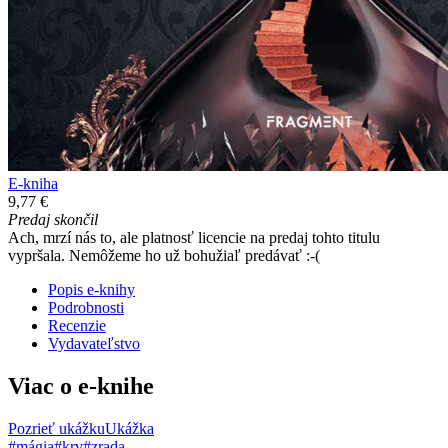
E-kniha
9,77 €
Predaj skončil
Ach, mrzí nás to, ale platnosť licencie na predaj tohto titulu
vypršala. Nemôžeme ho už bohužiaľ predávať :-(
Popis e-knihy
Podrobnosti
Recenzie
Vydavateľstvo
Viac o e-knihe
Pozrieť ukážku
Ukážka
#mágia
#krv
#zrada