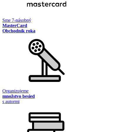
Sme 7-násobný
MasterCard
Obchodník roka
Organizujeme
množstvo besied
s autormi