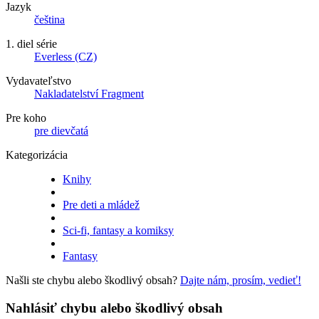
Jazyk
čeština
1. diel série
Everless (CZ)
Vydavateľstvo
Nakladatelství Fragment
Pre koho
pre dievčatá
Kategorizácia
Knihy
Pre deti a mládež
Sci-fi, fantasy a komiksy
Fantasy
Našli ste chybu alebo škodlivý obsah?
Dajte nám, prosím, vedieť!
Nahlásiť chybu alebo škodlivý obsah