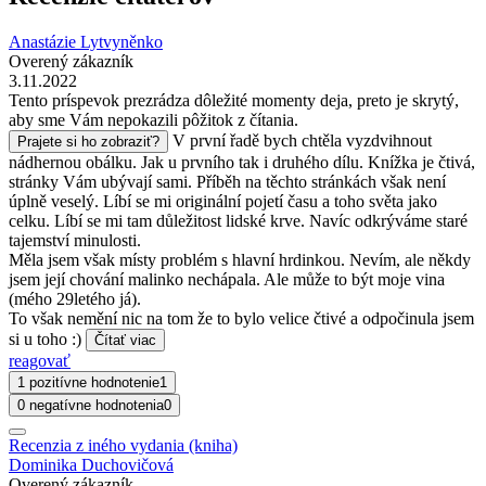
Anastázie Lytvyněnko
Overený zákazník
3.11.2022
Tento príspevok prezrádza dôležité momenty deja, preto je skrytý,
aby sme Vám nepokazili pôžitok z čítania.
V první řadě bych chtěla vyzdvihnout
Prajete si ho zobraziť?
nádhernou obálku. Jak u prvního tak i druhého dílu. Knížka je čtivá,
stránky Vám ubývají sami. Příběh na těchto stránkách však není
úplně veselý. Líbí se mi originální pojetí času a toho světa jako
celku. Líbí se mi tam důležitost lidské krve. Navíc odkrýváme staré
tajemství minulosti.
Měla jsem však místy problém s hlavní hrdinkou. Nevím, ale někdy
jsem její chování malinko nechápala. Ale může to být moje vina
(mého 29letého já).
To však nemění nic na tom že to bylo velice čtivé a odpočinula jsem
si u toho :)
Čítať viac
reagovať
1 pozitívne hodnotenie
1
0 negatívne hodnotenia
0
Recenzia z iného vydania (kniha)
Dominika Duchovičová
Overený zákazník