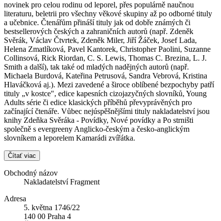
novinek pro celou rodinu od leporel, přes populárně naučnou
literaturu, beletrii pro všechny věkové skupiny až po odborné tituly
a učebnice. Čtenářům přináší tituly jak od dobře známých či
bestsellerových českých a zahraničních autorů (např. Zdeněk
Svěrák, Václav Čtvrtek, Zdeněk Miler, Jiří Žáček, Josef Lada,
Helena Zmatlíková, Pavel Kantorek, Christopher Paolini, Suzanne
Collinsová, Rick Riordan, C. S. Lewis, Thomas C. Brezina, L. J.
Smith a další), tak také od mladých nadějných autorů (např.
Michaela Burdová, Kateřina Petrusová, Sandra Vebrová, Kristina
Hlaváčková aj.). Mezi zavedené a široce oblíbené bezpochyby patří
tituly „v kostce", edice kapesních cizojazyčných slovníků, Young
Adults série či edice klasických příběhů převyprávěných pro
začínající čtenáře. Vůbec nejúspěšnějšími tituly nakladatelství jsou
knihy Zdeňka Svěráka - Povídky, Nové povídky a Po strništi
společně s evergreeny Anglicko-českým a česko-anglickým
slovníkem a leporelem Kamarádi zvířátka.
Čítať viac
Obchodný názov
Nakladatelství Fragment
Adresa
5. května 1746/22
140 00 Praha 4