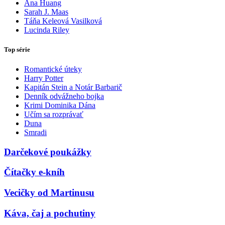
Ana Huang
Sarah J. Maas
Táňa Keleová Vasilková
Lucinda Riley
Top série
Romantické úteky
Harry Potter
Kapitán Stein a Notár Barbarič
Denník odvážneho bojka
Krimi Dominika Dána
Učím sa rozprávať
Duna
Smradi
Darčekové poukážky
Čítačky e-kníh
Vecičky od Martinusu
Káva, čaj a pochutiny