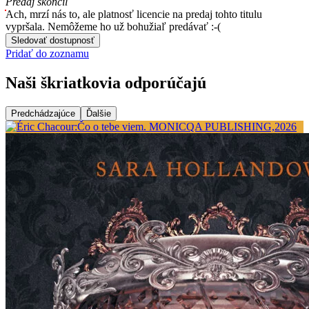
Predaj skončil
Ach, mrzí nás to, ale platnosť licencie na predaj tohto titulu
vypršala. Nemôžeme ho už bohužiaľ predávať :-(
Sledovať dostupnosť
Pridať do zoznamu
Naši škriatkovia odporúčajú
Predchádzajúce
Ďalšie