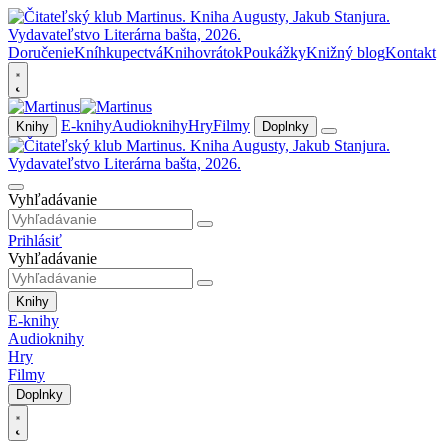
Doručenie
Kníhkupectvá
Knihovrátok
Poukážky
Knižný blog
Kontakt
E-knihy
Audioknihy
Hry
Filmy
Knihy
Doplnky
Vyhľadávanie
Prihlásiť
Vyhľadávanie
Knihy
E-knihy
Audioknihy
Hry
Filmy
Doplnky