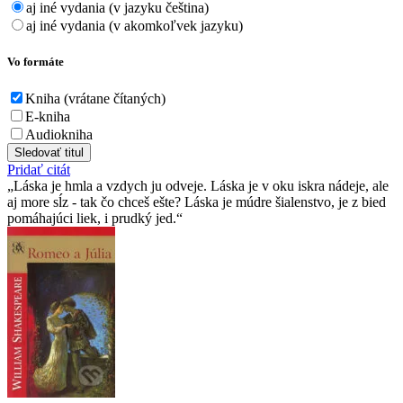
aj iné vydania (v jazyku čeština)
aj iné vydania (v akomkoľvek jazyku)
Vo formáte
Kniha (vrátane čítaných)
E-kniha
Audiokniha
Sledovať titul
Pridať citát
Láska je hmla a vzdych ju odveje. Láska je v oku iskra nádeje, ale
aj more sĺz - tak čo chceš ešte? Láska je múdre šialenstvo, je z bied
pomáhajúci liek, i prudký jed.