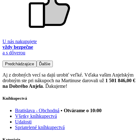
U nás nakupujete
vždy bezpečne
a s dôverou
Predchádzajúce
Ďalšie
Aj z drobných vecí sa dajú urobiť veľké. Vďaka vašim Anjelským
drobným ste pri nákupoch na Martinuse darovali už
1 501 846,00 €
na Dobrého Anjela
. Ďakujeme!
Kníhkupectvá
Bratislava - Obchodná
• Otvárame o 10:00
Všetky kníhkupectvá
Udalosti
Spriatelené kníhkupectvá
Kategórie