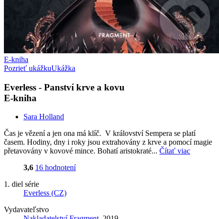
E-kniha
Pozrieť ukážku
Ukážka
Everless - Panství krve a kovu
E-kniha
Sara Holland
Čas je vězení a jen ona má klíč. V království Sempera se platí
časem. Hodiny, dny i roky jsou extrahovány z krve a pomocí magie
přetavovány v kovové mince. Bohatí aristokraté...
Čítať viac
3,6
16 hodnotení
1. diel série
Everless (CZ)
Vydavateľstvo
Nakladatelství Fragment
, 2019