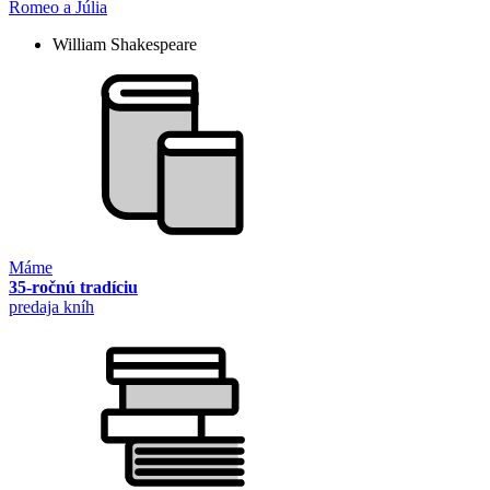
Romeo a Júlia
William Shakespeare
Máme
35-ročnú tradíciu
predaja kníh