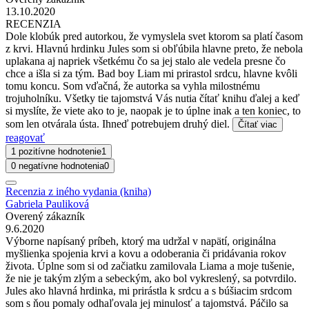
13.10.2020
RECENZIA
Dole klobúk pred autorkou, že vymyslela svet ktorom sa platí časom
z krvi. Hlavnú hrdinku Jules som si obľúbila hlavne preto, že nebola
uplakana aj napriek všetkému čo sa jej stalo ale vedela presne čo
chce a išla si za tým. Bad boy Liam mi prirastol srdcu, hlavne kvôli
tomu koncu. Som vďačná, že autorka sa vyhla milostnému
trojuholníku. Všetky tie tajomstvá Vás nutia čítať knihu ďalej a keď
si myslíte, že viete ako to je, naopak je to úplne inak a ten koniec, to
som len otvárala ústa. Ihneď potrebujem druhý diel.
Čítať viac
reagovať
1 pozitívne hodnotenie
1
0 negatívne hodnotenia
0
Recenzia z iného vydania (kniha)
Gabriela Pauliková
Overený zákazník
9.6.2020
Výborne napísaný príbeh, ktorý ma udržal v napätí, originálna
myšlienka spojenia krvi a kovu a odoberania či pridávania rokov
života. Úplne som si od začiatku zamilovala Liama a moje tušenie,
že nie je takým zlým a sebeckým, ako bol vykreslený, sa potvrdilo.
Jules ako hlavná hrdinka, mi prirástla k srdcu a s búšiacim srdcom
som s ňou pomaly odhaľovala jej minulosť a tajomstvá. Páčilo sa