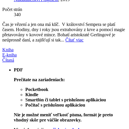
Počet strán
340
Čas je vězení a jen ona má klíč. V království Sempera se platí
časem. Hodiny, dny i roky jsou extrahovány z krve a pomocí magie
přetavovány v kovové mince. Bohatí aristokraté Gerlingové je
neúprosně daní, a zajišťují si tak...
Čítať viac
Kniha
E-kniha
Čítaná
PDF
Prečítate na zariadeniach:
Pocketbook
Kindle
Smartfón či tablet s príslušnou aplikáciou
Počítač s príslušnou aplikáciou
Nie je možné meniť veľkosť písma, formát je preto
vhodný skôr pre väčšie obrazovky.