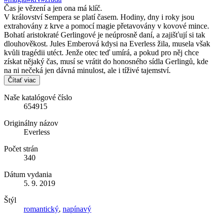
Čas je vězení a jen ona má klíč.
V království Sempera se platí časem. Hodiny, dny i roky jsou
extrahovány z krve a pomocí magie přetavovány v kovové mince.
Bohatí aristokraté Gerlingové je neúprosně daní, a zajišťují si tak
dlouhověkost. Jules Emberová kdysi na Everless žila, musela však
kvůli tragédii utéct. Jenže otec teď umírá, a pokud pro něj chce
získat nějaký čas, musí se vrátit do honosného sídla Gerlingů, kde
na ni nečeká jen dávná minulost, ale i tíživé tajemství.
Čítať viac
Naše katalógové číslo
654915
Originálny názov
Everless
Počet strán
340
Dátum vydania
5. 9. 2019
Štýl
romantický
,
napínavý