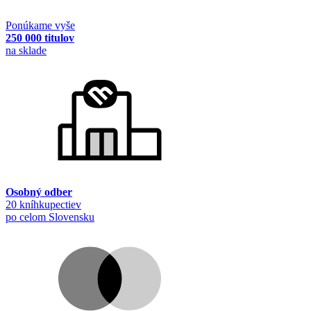
Ponúkame vyše
250 000 titulov
na sklade
Osobný odber
20 kníhkupectiev
po celom Slovensku