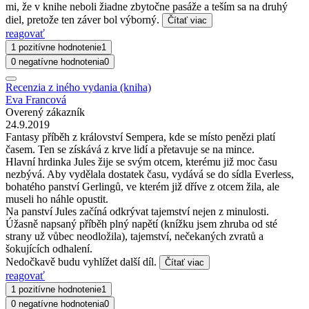
mi, že v knihe neboli žiadne zbytočne pasáže a teším sa na druhý
diel, pretože ten záver bol výborný.
Čítať viac
reagovať
1 pozitívne hodnotenie
1
0 negatívne hodnotenia
0
Recenzia z iného vydania (kniha)
Eva Francová
Overený zákazník
24.9.2019
Fantasy příběh z království Sempera, kde se místo penězi platí
časem. Ten se získává z krve lidí a přetavuje se na mince.
Hlavní hrdinka Jules žije se svým otcem, kterému již moc času
nezbývá. Aby vydělala dostatek času, vydává se do sídla Everless,
bohatého panství Gerlingů, ve kterém již dříve z otcem žila, ale
museli ho náhle opustit.
Na panství Jules začíná odkrývat tajemství nejen z minulosti.
Úžasně napsaný příběh plný napětí (knížku jsem zhruba od sté
strany už vůbec neodložila), tajemství, nečekaných zvratů a
šokujících odhalení.
Nedočkavě budu vyhlížet další díl.
Čítať viac
reagovať
1 pozitívne hodnotenie
1
0 negatívne hodnotenia
0