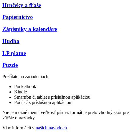
Hrnčeky a fľaše
Papiernictvo
Zápisníky a kalendáre
Hudba
LP platne
Puzzle
Prečítate na zariadeniach:
Pocketbook
Kindle
Smartfón či tablet s príslušnou aplikáciou
Počítač s príslušnou aplikáciou
Nie je možné meniť veľkosť písma, formát je preto vhodný skôr pre
väčšie obrazovky.
Viac informácií v
našich návodoch