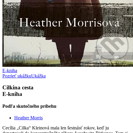
E-kniha
Pozrieť ukážku
Ukážka
Cilkina cesta
E-kniha
Podľa skutočného príbehu
Heather Morris
Cecília „Cilka“ Kleinová mala len šestnásť rokov, keď ju