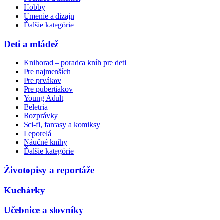
Hobby
Umenie a dizajn
Ďalšie kategórie
Deti a mládež
Knihorad – poradca kníh pre deti
Pre najmenších
Pre prvákov
Pre pubertiakov
Young Adult
Beletria
Rozprávky
Sci-fi, fantasy a komiksy
Leporelá
Náučné knihy
Ďalšie kategórie
Životopisy a reportáže
Kuchárky
Učebnice a slovníky