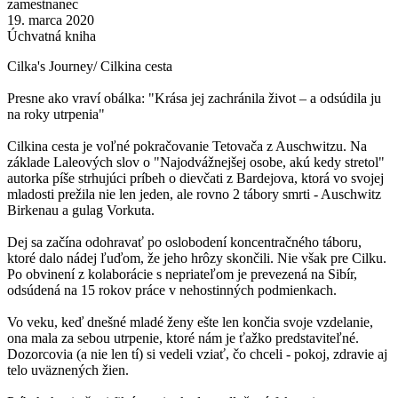
zamestnanec
19. marca 2020
Úchvatná kniha
Cilka's Journey/ Cilkina cesta
Presne ako vraví obálka: "Krása jej zachránila život – a odsúdila ju
na roky utrpenia"
Cilkina cesta je voľné pokračovanie Tetovača z Auschwitzu. Na
základe Laleových slov o "Najodvážnejšej osobe, akú kedy stretol"
autorka píše strhujúci príbeh o dievčati z Bardejova, ktorá vo svojej
mladosti prežila nie len jeden, ale rovno 2 tábory smrti - Auschwitz
Birkenau a gulag Vorkuta.
Dej sa začína odohravať po oslobodení koncentračného táboru,
ktoré dalo nádej ľuďom, že jeho hrôzy skončili. Nie však pre Cilku.
Po obvinení z kolaborácie s nepriateľom je prevezená na Sibír,
odsúdená na 15 rokov práce v nehostinných podmienkach.
Vo veku, keď dnešné mladé ženy ešte len končia svoje vzdelanie,
ona mala za sebou utrpenie, ktoré nám je ťažko predstaviteľné.
Dozorcovia (a nie len tí) si vedeli vziať, čo chceli - pokoj, zdravie aj
telo uväznených žien.