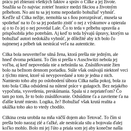
prácu pri zbieraní všetkých faktov a správ o Cilke a jej živote.
Snažila sa čo najviac zotrieť hranice medzi fikciou a životným
príbehom. No ani tu sa jej tomu nepodarilo bohužiaľ vyhnúť.
Keďže už Cilka nežije, nemohla sa s ňou porozprávať, musela sa
spoliehať na to čo sa jej podarilo zistiť o nej z výskumov a opierala
aj o to čo jej o nej povedal Lale. Čo to teda v príbehu upravila a
prispôsobila jeho potrebám. Aj keď to teda bývajú úpravy, ktorým sa
bohužiaľ autori nedokážu vyhnúť, je dôležité aby ich bolo čo
najmenej a príbeh tak nestrácal veľa na autenticite.
Cilka bola neuveriteľne silná žena, ktorá prešla nie jedným, ale
hneď dvoma peklami. To čím si prešla v Auschwitzi nebola jej
voľba, aj keď nepovedala nie a nebránila sa. Znásilňovanie žien
bolo na bežnom dennom poriadku. Stále však ostávajú niektoré veci
z týchto miest, ktoré sú nevypovedané a toto je jedna z nich.
Namiesto toho aby po oslobodení tábora Cilka našla pokoj, bola za
toto bola Cilka odsúdená na nútené práce v gulagoch. Bez nejakého
vypočutia, vysvetlenia, preskúmania. Spala si z nepriateľom? Čo
tam po tom, že to bolo znásilňovanie. Odsúdime ťa a zavrieme ťa na
ďalšie kruté miesto. Logika, že? Bohužiaľ však krutá realita a
ukážka toho ako to vtedy chodilo.
Cilkina cesta urobila na mňa väčší dojem ako Tetovač. To čím si
prešla bolo naozaj zlé a ťažké, ale nestrácala silu a bojovala ďalej
koľko mohlo. Bolo mi jej ľúto a priala som jej aby konečne našla