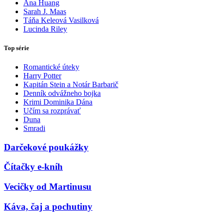
Ana Huang
Sarah J. Maas
Táňa Keleová Vasilková
Lucinda Riley
Top série
Romantické úteky
Harry Potter
Kapitán Stein a Notár Barbarič
Denník odvážneho bojka
Krimi Dominika Dána
Učím sa rozprávať
Duna
Smradi
Darčekové poukážky
Čítačky e-kníh
Vecičky od Martinusu
Káva, čaj a pochutiny