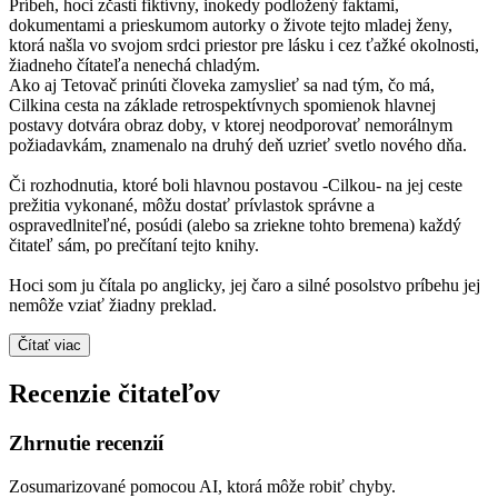
Príbeh, hoci zčasti fiktívny, inokedy podložený faktami,
dokumentami a prieskumom autorky o živote tejto mladej ženy,
ktorá našla vo svojom srdci priestor pre lásku i cez ťažké okolnosti,
žiadneho čítateľa nenechá chladým.
Ako aj Tetovač prinúti človeka zamyslieť sa nad tým, čo má,
Cilkina cesta na základe retrospektívnych spomienok hlavnej
postavy dotvára obraz doby, v ktorej neodporovať nemorálnym
požiadavkám, znamenalo na druhý deň uzrieť svetlo nového dňa.
Či rozhodnutia, ktoré boli hlavnou postavou -Cilkou- na jej ceste
prežitia vykonané, môžu dostať prívlastok správne a
ospravedlniteľné, posúdi (alebo sa zriekne tohto bremena) každý
čitateľ sám, po prečítaní tejto knihy.
Hoci som ju čítala po anglicky, jej čaro a silné posolstvo príbehu jej
nemôže vziať žiadny preklad.
Čítať viac
Recenzie čitateľov
Zhrnutie recenzií
Zosumarizované pomocou AI, ktorá môže robiť chyby.