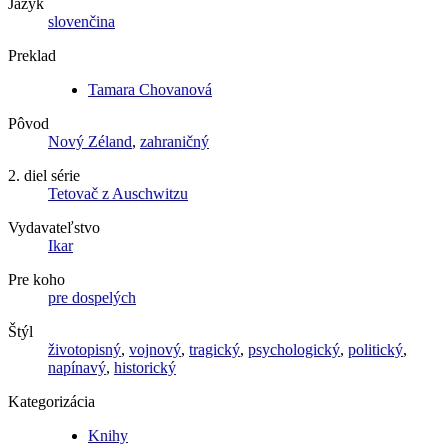
Jazyk
slovenčina
Preklad
Tamara Chovanová
Pôvod
Nový Zéland
,
zahraničný
2. diel série
Tetovač z Auschwitzu
Vydavateľstvo
Ikar
Pre koho
pre dospelých
Štýl
životopisný
,
vojnový
,
tragický
,
psychologický
,
politický
,
napínavý
,
historický
Kategorizácia
Knihy