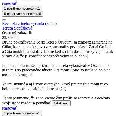
reagovať
1 pozitívne hodnotenie
1
0 negatívne hodnotenia
0
Recenzia z iného vydania (kniha)
Tereza Sopúšková
Overený zákazník
23.7.2025
Druhé pokračovanie Serie Teter s Osvětimi sa tentoraz zamerané na
Cilku, ktorú sme okrajovo zaznamenali v prvej časti. Zatial Co Lale
a Gita unikli ona ostala v tábore keď sa tam dostali ruský vojaci a ak
si myslela, že je konečne v bezpečí velmi sa plietla :(
Po tom ako sa musela priznať čo musela vykonávať v Osviencime
ju uvrhli do pracovného tábora :( A robila uolne to isté a to bolo na
tom to najkrutejsie.
Veľmi smutné a aj životy ostatných, ktorý pre prežitie robili to co
bolo potrebné a aj tak boli potrestaný :(
Aj tak je umenie, že za to všetko čím prešla nezanevrela a dokzala
svoje srdce rozdať a pomáhať
Čítať viac
reagovať
1 pozitívne hodnotenie
1