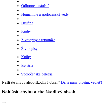
Odborné a náučné
Humanitné a spoločenské vedy
História
Knihy
Životopisy a reportáže
Životopisy
Knihy
Beletria
Spoločenská beletria
Našli ste chybu alebo škodlivý obsah?
Dajte nám, prosím, vedieť!
Nahlásiť chybu alebo škodlivý obsah