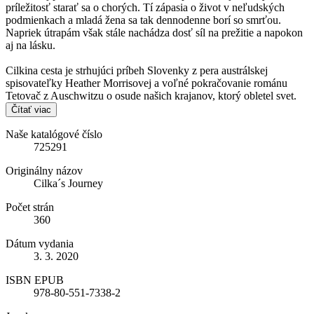
príležitosť starať sa o chorých. Tí zápasia o život v neľudských
podmienkach a mladá žena sa tak dennodenne borí so smrťou.
Napriek útrapám však stále nachádza dosť síl na prežitie a napokon
aj na lásku.
Cilkina cesta je strhujúci príbeh Slovenky z pera austrálskej
spisovateľky Heather Morrisovej a voľné pokračovanie románu
Tetovač z Auschwitzu o osude našich krajanov, ktorý obletel svet.
Čítať viac
Naše katalógové číslo
725291
Originálny názov
Cilka´s Journey
Počet strán
360
Dátum vydania
3. 3. 2020
ISBN EPUB
978-80-551-7338-2