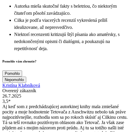
Autorka mieša skutočné fakty s beletriou, čo niektorým
čitateľom pôsobí zavádzajúco.
Cilka je podľa viacerých recenzií vykreslená príliš
idealizovane, až nepresvedčivo.
Niektorí recenzenti kritizujú štýl písania ako amatérsky, s
nedokončenými opismi či dialógmi, a poukazujú na
repetitívnosť deja.
Pomohlo vám zhrnutie?
Pomohlo
Nepomohlo
Kristína Klabníková
Overený zákazník
26.7.2025
3,5*
Aj keď som z predchádzajúcej autorkinej knihy mala zmiešané
pocity a moje hodnotenie Tetovača z Auschwitzu nebolo tak práve
najpozitívnejšie, rozhodla som sa po rokoch skúsiť aj Cilkinu cestu.
Tá sa teší rovnako pozitívnym ohlasom ako Tetovač. Ja však zase
pôjdem asi s mojim názorom proti prúdu. Aj tu sa totižto našli isté