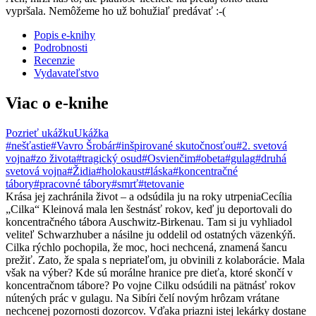
vypršala. Nemôžeme ho už bohužiaľ predávať :-(
Popis e-knihy
Podrobnosti
Recenzie
Vydavateľstvo
Viac o e-knihe
Pozrieť ukážku
Ukážka
#nešťastie
#Vavro Šrobár
#inšpirované skutočnosťou
#2. svetová
vojna
#zo života
#tragický osud
#Osvienčim
#obeta
#gulag
#druhá
svetová vojna
#Židia
#holokaust
#láska
#koncentračné
tábory
#pracovné tábory
#smrť
#tetovanie
Krása jej zachránila život – a odsúdila ju na roky utrpeniaCecília
„Cilka“ Kleinová mala len šestnásť rokov, keď ju deportovali do
koncentračného tábora Auschwitz-Birkenau. Tam si ju vyhliadol
veliteľ Schwarzhuber a násilne ju oddelil od ostatných väzenkýň.
Cilka rýchlo pochopila, že moc, hoci nechcená, znamená šancu
prežiť. Zato, že spala s nepriateľom, ju obvinili z kolaborácie. Mala
však na výber? Kde sú morálne hranice pre dieťa, ktoré skončí v
koncentračnom tábore? Po vojne Cilku odsúdili na pätnásť rokov
nútených prác v gulagu. Na Sibíri čelí novým hrôzam vrátane
nechcenej pozornosti dozorcov. Vďaka priazni istej lekárky dostane