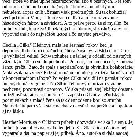
veci, ktoré vo mne úplne nezarezonovali ako u ostatných. Nie som
odborník na tému koncentračných táborov a ani nikdy ním
nebudem, zopár kníh už mám však prečítaných. Sú tak bohužiaľ
veci pri tomto žánri, na ktoré som citlivá a to je upravovanie
historických faktov a súvislostí. A to práve preto, že si myslím, že
príbehy ľudí, ktoré zažili peklo týchto táborov, si zaslúžia aby boli
vypovedané s čo najväčšou úctou a čo najviac pravdivo.
Cecília „Cilka“ Kleinová mala len šestnásť rokov, keď ju
deportovali do koncentračného tábora Auschwitz-Birkenau. Tam si
ju vyhliadol veliteľ Schwarzhuber a násilne ju oddelil od ostatných
väzenkýň. Cilka rýchlo pochopila, že moc, hoci nechcená, znamená
šancu prežiť. Zato, že spala s nepriateľom, ju obvinili z kolaborácie.
Mala však na výber? Kde sú morálne hranice pre dieťa, ktoré skončí
v koncentračnom tábore? Po vojne Cilku odsúdili na pätnásť rokov
nútených prác v gulagu. Na Sibíri čelí novým hrôzam vrátane
nechcenej pozornosti dozorcov. Vďaka priazni istej lekárky dostane
príležitosť starať sa o chorých. Tí zápasia o život v neľudských
podmienkach a mladá žena sa tak dennodenne borí so smrťou.
Napriek útrapám však stále nachádza dosť síl na prežitie a napokon
aj na lásku.
Heather Morris sa o Cilkinom príbehu dozvedala vďaka Lalemu. Jej
príbeh ju zaujal rovnako ako ten jeho. Snažila sa teda čo to o nej
vypátrať a dať na papier aj jej príbeh. Áno, autorka si dala naozaj