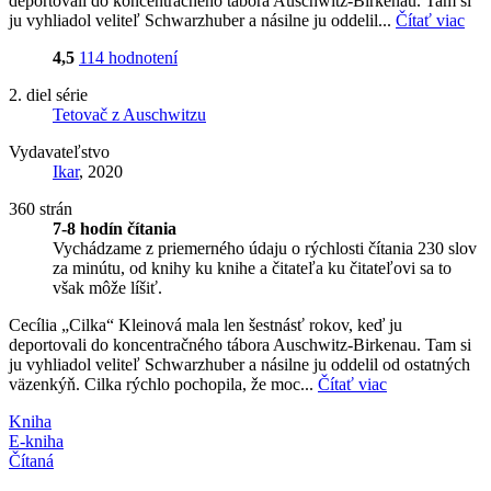
deportovali do koncentračného tábora Auschwitz-Birkenau. Tam si
ju vyhliadol veliteľ Schwarzhuber a násilne ju oddelil...
Čítať viac
4,5
114 hodnotení
2. diel série
Tetovač z Auschwitzu
Vydavateľstvo
Ikar
, 2020
360 strán
7-8 hodín čítania
Vychádzame z priemerného údaju o rýchlosti čítania 230 slov
za minútu, od knihy ku knihe a čitateľa ku čitateľovi sa to
však môže líšiť.
Cecília „Cilka“ Kleinová mala len šestnásť rokov, keď ju
deportovali do koncentračného tábora Auschwitz-Birkenau. Tam si
ju vyhliadol veliteľ Schwarzhuber a násilne ju oddelil od ostatných
väzenkýň. Cilka rýchlo pochopila, že moc...
Čítať viac
Kniha
E-kniha
Čítaná