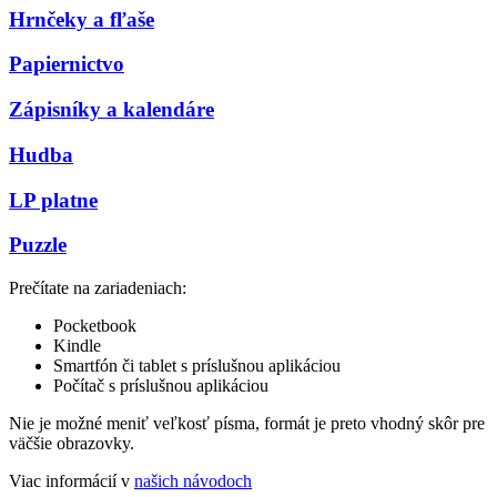
Hrnčeky a fľaše
Papiernictvo
Zápisníky a kalendáre
Hudba
LP platne
Puzzle
Prečítate na zariadeniach:
Pocketbook
Kindle
Smartfón či tablet s príslušnou aplikáciou
Počítač s príslušnou aplikáciou
Nie je možné meniť veľkosť písma, formát je preto vhodný skôr pre
väčšie obrazovky.
Viac informácií v
našich návodoch