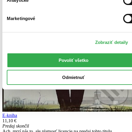
Analytické
Marketingové
Zobraziť detaily
Povoliť všetko
Odmietnuť
E-kniha
11,10 €
Predaj skončil
Ach, mrzí nás to, ale platnosť licencie na predaj tohto titulu