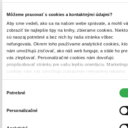
Naši škriatkovia odporúčajú
Môžeme pracovať s cookies a kontaktnými údajmi?
Aby sme vedeli, ako sa na našom webe správate, a mohli v
Predchádzajúce
Ďalšie
zobraziť tie najlepšie tipy na knihy, zbierame cookies. Niekto
sú naozaj potrebné a bez nich by naša stránka vôbec
nefungovala. Okrem toho používame analytické cookies, kto
nám umožňujú zisťovať, ako náš web funguje, a stále ho pre
vás zlepšovať. Personalizačné cookies nám dovoľujú
prispôsobovať stránku pre vašu lepšiu orientáciu. Marketing
cookies nám zas umožňujú zobrazenie relevantnej reklamy.
Niektoré údaje zdieľame aj s tretími stranami. Veľmi by nám
pomohlo, keby sme mohli používať všetky tieto cookies.
Výber
Ďakujeme!
Potrebné
súhlasu
Personalizačné