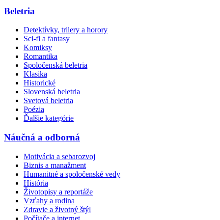
Beletria
Detektívky, trilery a horory
Sci-fi a fantasy
Komiksy
Romantika
Spoločenská beletria
Klasika
Historické
Slovenská beletria
Svetová beletria
Poézia
Ďalšie kategórie
Náučná a odborná
Motivácia a sebarozvoj
Biznis a manažment
Humanitné a spoločenské vedy
História
Životopisy a reportáže
Vzťahy a rodina
Zdravie a životný štýl
Počítače a internet