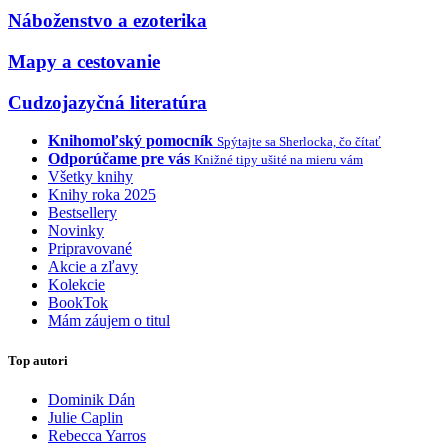
Náboženstvo a ezoterika
Mapy a cestovanie
Cudzojazyčná literatúra
Knihomoľský pomocník
Spýtajte sa Sherlocka, čo čítať
Odporúčame pre vás
Knižné tipy ušité na mieru vám
Všetky knihy
Knihy roka 2025
Bestsellery
Novinky
Pripravované
Akcie a zľavy
Kolekcie
BookTok
Mám záujem o titul
Top autori
Dominik Dán
Julie Caplin
Rebecca Yarros