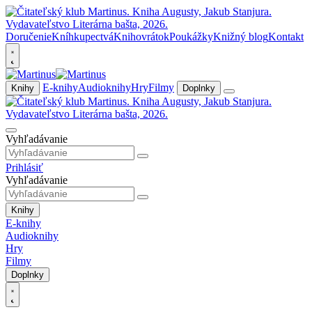
Doručenie
Kníhkupectvá
Knihovrátok
Poukážky
Knižný blog
Kontakt
E-knihy
Audioknihy
Hry
Filmy
Knihy
Doplnky
Vyhľadávanie
Prihlásiť
Vyhľadávanie
Knihy
E-knihy
Audioknihy
Hry
Filmy
Doplnky