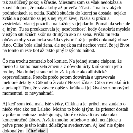
tak zaslúžený pokoj a šťastie. Miestami som sa však nedokázala
zbaviť dojmu, že mala akoby až priveľa "šťastia" na to v akých
podmienkach sa ocitla. Každú situáciu do ktorej sa dostala, nejako
zvládla a podarilo sa jej z nej vyjsť živej. Našla si prácu a
vystriedala viacej pozícií a na každej sa jej darilo. Pomáhala sebe ale
aj iným. Tu sa preukazovala jej nesobeckosť, kedy častokrát myslela
v istých situáciách skôr na druhých ako na seba. Prišlo mi teda
občas akoby sa autorka snažila vytvoriť až jej príliš dokonalý obraz.
Áno, Cilka bola silná žena, ale nejak sa mi nechce veriť, že jej život
na tomto mieste bol až takto plný takýchto náhod.
Čo ma trochu zamrzelo bol koniec. Na jednej strane chápem, že
meno Cilkinho manžela zmenila z dôvodu úcty k súkromiu jeho
rodiny. Na druhej strane mi to však príde ako alibistické
ospravedlnenie. Pretože prečo potom dotvárala a upravovala
niektoré detaily z Cilkinho života? Nezaslúžila si Cilka rovnakú úctu
a prístup? Tým, že v závere opíše v krátkosti jej život so zlomovými
momentmi, to nevynahradí.
Aj keď som teda mala isté výtky, Cilkina a jej príbeh ma zaujalo o
niečo viac ako ten Laleho. Možno to bolo aj tým, že priestor dostali
v príbehu tentoraz ruské gulagy, ktoré existovali rovnako ako
koncentračné tábory. Avšak mnoho príbehov z nich nenájdete a
práve preto je táto kniha dôležitým svedectvom. Aj keď nie úplne
dokonalým.
Čítať viac