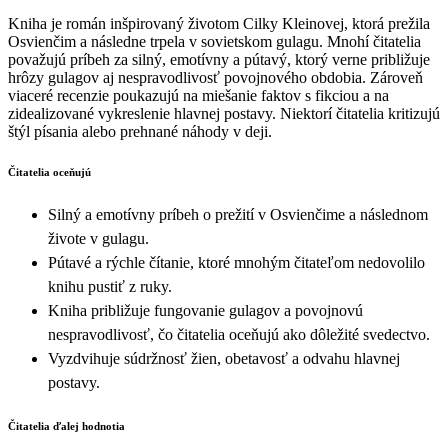
Kniha je román inšpirovaný životom Cilky Kleinovej, ktorá prežila
Osvienčim a následne trpela v sovietskom gulagu. Mnohí čitatelia
považujú príbeh za silný, emotívny a pútavý, ktorý verne približuje
hrôzy gulagov aj nespravodlivosť povojnového obdobia. Zároveň
viaceré recenzie poukazujú na miešanie faktov s fikciou a na
zidealizované vykreslenie hlavnej postavy. Niektorí čitatelia kritizujú
štýl písania alebo prehnané náhody v deji.
Čitatelia oceňujú
Silný a emotívny príbeh o prežití v Osvienčime a následnom
živote v gulagu.
Pútavé a rýchle čítanie, ktoré mnohým čitateľom nedovolilo
knihu pustiť z ruky.
Kniha približuje fungovanie gulagov a povojnovú
nespravodlivosť, čo čitatelia oceňujú ako dôležité svedectvo.
Vyzdvihuje súdržnosť žien, obetavosť a odvahu hlavnej
postavy.
Čitatelia ďalej hodnotia