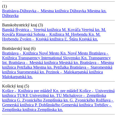
(1)
Bratislava-Dúbravka -
Miestna knižnica Dúbravka
Miestna kn.
Dúbravka
Banskobystrický kraj (3)
Banská Bystrica -
Verejná knižnica M. Kováča
Verejná kn. M.
Kováča
Rimavská Sobota -
Knižnica M. Hrebendu
Kn. M.
Hrebendu
Zvolen -
Krajská knižnica Ľ. Štúra
Krajská kn.
Bratislavský kraj (6)
Bratislava -
Knižnica Nové Mesto
Kn. Nové Mesto
Bratislava -
Knižnica Transparency International Slovensko
Kn. Transparency
Int.
Bratislava -
Mestská knižnica
Mestská kn.
Bratislava -
Miestna
knižnica Petržalka
Miestna kn. Petržalka
Bratislava -
Staromestská
knižnica
Staromestská kn.
Pezinok -
Malokarpatská knižnica
Malokarpatská kn.
Košický kraj (5)
Košice -
Knižnica pre mládež
Kn. pre mládež
Košice -
Univerzitná
knižnica TUKE
Univerzitná kn. TU
Michalovce -
Zemplínska
knižnica G. Zvonického
Zemplínska kn. G. Zvonického
Rožňava -
Gemerská knižnica P. Dobšinského
Gemerská knižnica
Trebišov -
Zemplínska knižnica
Zemplínska kn.