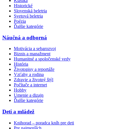
Klasika
Historické
Slovenská beletria
Svetová beletria
Poézia
Ďalšie kategórie
Náučná a odborná
Motivácia a sebarozvoj
Biznis a manažment
Humanitné a spoločenské vedy
História
Životopisy a reportáže
Vzťahy a rodina
Zdravie a životný štýl
Počítače a internet
Hobby
Umenie a dizajn
Ďalšie kategórie
Deti a mládež
Knihorad – poradca kníh pre deti
Pre najmenších