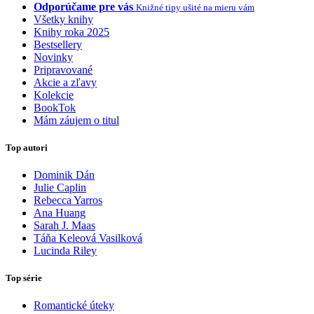
Odporúčame pre vás
Knižné tipy ušité na mieru vám
Všetky knihy
Knihy roka 2025
Bestsellery
Novinky
Pripravované
Akcie a zľavy
Kolekcie
BookTok
Mám záujem o titul
Top autori
Dominik Dán
Julie Caplin
Rebecca Yarros
Ana Huang
Sarah J. Maas
Táňa Keleová Vasilková
Lucinda Riley
Top série
Romantické úteky