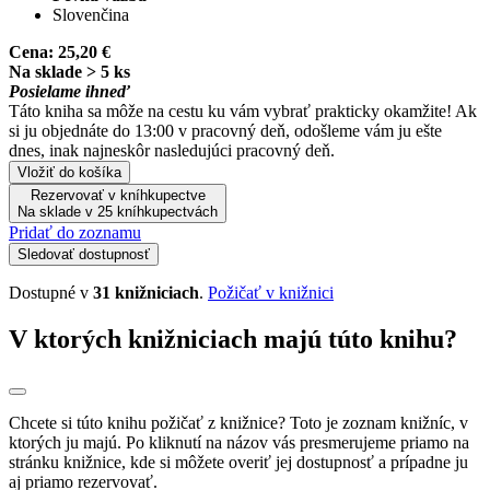
Slovenčina
Cena:
25,20 €
Na sklade > 5 ks
Posielame ihneď
Táto kniha sa môže na cestu ku vám vybrať prakticky okamžite! Ak
si ju objednáte do 13:00 v pracovný deň, odošleme vám ju ešte
dnes, inak najneskôr nasledujúci pracovný deň.
Vložiť do košíka
Rezervovať v kníhkupectve
Na sklade v 25 kníhkupectvách
Pridať do zoznamu
Sledovať dostupnosť
Dostupné v
31 knižniciach
.
Požičať v knižnici
V ktorých knižniciach majú túto knihu?
Chcete si túto knihu požičať z knižnice? Toto je zoznam knižníc, v
ktorých ju majú. Po kliknutí na názov vás presmerujeme priamo na
stránku knižnice, kde si môžete overiť jej dostupnosť a prípadne ju
aj priamo rezervovať.