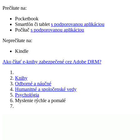
Prečítate na:
Pocketbook
Smartfón či tablet
s podporovanou aplikáciou
Počítač
s podporovanou aplikáciou
Neprečítate na:
Kindle
Ako čítať e-knihy zabezpečené cez Adobe DRM?
Knihy
Odborné a náučné
Humanitné a spoločenské vedy
Psychológia
Myslenie rýchle a pomalé