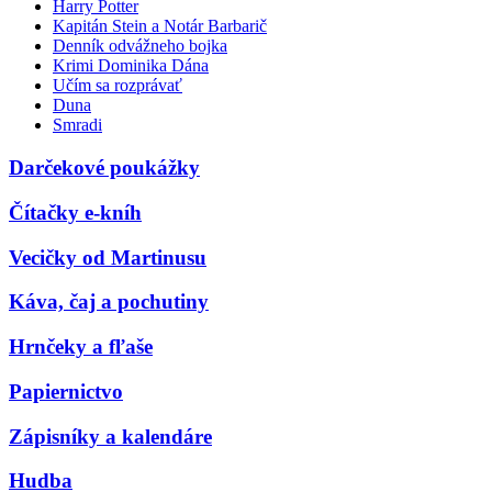
Harry Potter
Kapitán Stein a Notár Barbarič
Denník odvážneho bojka
Krimi Dominika Dána
Učím sa rozprávať
Duna
Smradi
Darčekové poukážky
Čítačky e-kníh
Vecičky od Martinusu
Káva, čaj a pochutiny
Hrnčeky a fľaše
Papiernictvo
Zápisníky a kalendáre
Hudba