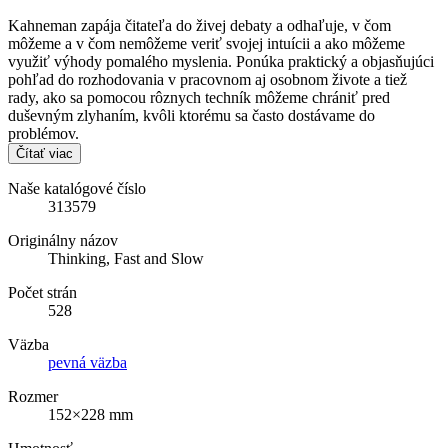
Kahneman zapája čitateľa do živej debaty a odhaľuje, v čom
môžeme a v čom nemôžeme veriť svojej intuícii a ako môžeme
využiť výhody pomalého myslenia. Ponúka praktický a objasňujúci
pohľad do rozhodovania v pracovnom aj osobnom živote a tiež
rady, ako sa pomocou rôznych techník môžeme chrániť pred
duševným zlyhaním, kvôli ktorému sa často dostávame do
problémov.
Čítať viac
Naše katalógové číslo
313579
Originálny názov
Thinking, Fast and Slow
Počet strán
528
Väzba
pevná väzba
Rozmer
152×228 mm