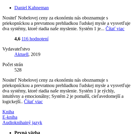
Daniel Kahneman
Nositeľ Nobelovej ceny za ekonómiu nás oboznamuje s
priekopníckou a prevratnou prehliadkou ľudskej mysle a vysvetľuje
dva systémy, ktoré riadia naše myslenie. Systém 1 je...
Čítať viac
4,6
116 hodnotení
Vydavateľstvo
Aktuell
, 2019
Počet strán
528
Nositeľ Nobelovej ceny za ekonómiu nás oboznamuje s
priekopníckou a prevratnou prehliadkou ľudskej mysle a vysvetľuje
dva systémy, ktoré riadia naše myslenie. Systém 1 je rýchly,
intuitívny a emocionálny; Systém 2 je pomalší, cieľavedomejší a
logickejší..
Čítať viac
Kniha
E-kniha
Audiokniha
iný jazyk
Pevná väzba