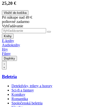
25,20 €
Vložiť do košíka
Pri nákupe nad 49 €
poštovné zadarmo
Vyhľadávanie
Knihy
E-knihy
Audioknihy
Hry
Filmy
Doplnky
Beletria
Detektívky, trilery a horory
Sci-fi a fantasy
Komiksy
Romantika
Spoločenská beletria