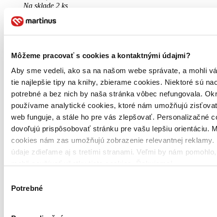
Na sklade 2 ks
Túto knihu máme síce aktuálne na sklade, máme však už iba
posledné kusy. Ak ju chcete mať rýchlo, ponáhľajte sa!
Dodanie ďalších môže trvať dlhšie, zvyčajne do šiestich dní.
28,30 €
Môžeme pracovať s cookies a kontaktnými údajmi?
Aby sme vedeli, ako sa na našom webe správate, a mohli v
Vložiť do košíka
tie najlepšie tipy na knihy, zbierame cookies. Niektoré sú na
potrebné a bez nich by naša stránka vôbec nefungovala. Ok
používame analytické cookies, ktoré nám umožňujú zisťovať
web funguje, a stále ho pre vás zlepšovať. Personalizačné 
dovoľujú prispôsobovať stránku pre vašu lepšiu orientáciu. 
cookies nám zas umožňujú zobrazenie relevantnej reklamy. 
údaje zdieľame aj s tretími stranami. Veľmi by nám pomohlo
mohli používať všetky tieto cookies. Ďakujeme!
Výber
Potrebné
súhlasu