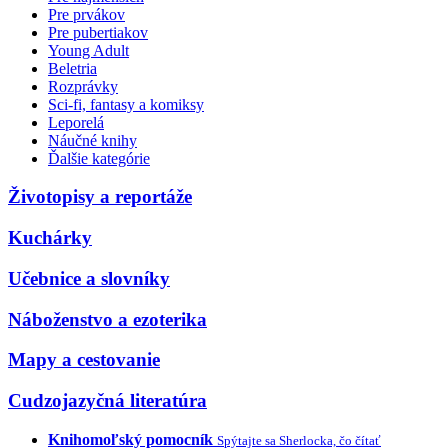
Pre prvákov
Pre pubertiakov
Young Adult
Beletria
Rozprávky
Sci-fi, fantasy a komiksy
Leporelá
Náučné knihy
Ďalšie kategórie
Životopisy a reportáže
Kuchárky
Učebnice a slovníky
Náboženstvo a ezoterika
Mapy a cestovanie
Cudzojazyčná literatúra
Knihomoľský pomocník
Spýtajte sa Sherlocka, čo čítať