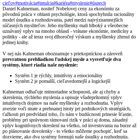
cieľov
#motivácia
#intuícia
#kariéra
#myslenie
#úspech
Daniel Kahneman, nositeľ Nobelovej ceny za ekonómiu za
pôvodnú prácu v oblasti psychológie, ktorá spochybnila racionálny
model úsudku a rozhodovania, patrí medzi najvýznamnejších
súčasných mysliteľov. Jeho myšlienky mali hlboký a všeobecne
uznávaný vplyv na mnoho oblastí - vrátane ekonómie, medicíny a
politiky - ale až teraz svoj dlhoročný výskum a myšlienky zhrnul do
jedinej knihy.
V nej nás Kahneman oboznamuje s priekopníckou a zároveň
prevratnou prehliadkou ľudskej mysle a vysvetľuje dva
systémy, ktoré riadia naše myslenie:
Systém 1 je rýchly, intuitívny a emocionálny
Systém 2 je pomalší, cieľavedomejší a logickejší
Kahneman odhaľuje mimoriadne schopnosti, ale aj chyby a
skreslenia, rýchleho myslenia a opisuje všadeprítomný vplyv
intuitívnych dojmov na naše myšlienky a rozhodnutia. Vplyv
averzie voči strate a prehnanej istoty pri podnikových stratégiách,
ťažkosti pri predvídaní toho, čo nám v budúcnosti prinesie šťastie,
problémy pri správnom rámovaní rizík v práci aj doma, zásadný
vplyv kognitívnych skreslení na všetko, od investovania na burze až
po plánovanie dovolenky - to všetko môžeme pochopiť, keď sa
dozvieme, ako dva systémy formujú naše úsudky a rozhodnutia.