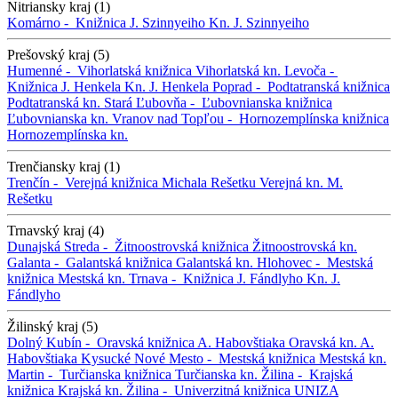
Nitriansky kraj (1)
Komárno -
Knižnica J. Szinnyeiho
Kn. J. Szinnyeiho
Prešovský kraj (5)
Humenné -
Vihorlatská knižnica
Vihorlatská kn.
Levoča -
Knižnica J. Henkela
Kn. J. Henkela
Poprad -
Podtatranská knižnica
Podtatranská kn.
Stará Ľubovňa -
Ľubovnianska knižnica
Ľubovnianska kn.
Vranov nad Topľou -
Hornozemplínska knižnica
Hornozemplínska kn.
Trenčiansky kraj (1)
Trenčín -
Verejná knižnica Michala Rešetku
Verejná kn. M.
Rešetku
Trnavský kraj (4)
Dunajská Streda -
Žitnoostrovská knižnica
Žitnoostrovská kn.
Galanta -
Galantská knižnica
Galantská kn.
Hlohovec -
Mestská
knižnica
Mestská kn.
Trnava -
Knižnica J. Fándlyho
Kn. J.
Fándlyho
Žilinský kraj (5)
Dolný Kubín -
Oravská knižnica A. Habovštiaka
Oravská kn. A.
Habovštiaka
Kysucké Nové Mesto -
Mestská knižnica
Mestská kn.
Martin -
Turčianska knižnica
Turčianska kn.
Žilina -
Krajská
knižnica
Krajská kn.
Žilina -
Univerzitná knižnica UNIZA