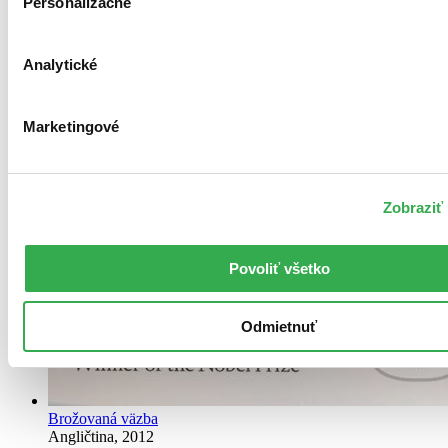
Personalizačné
Analytické
Marketingové
Zobraziť 
Povoliť všetko
Odmietnuť
Brožovaná väzba
Angličtina, 2012