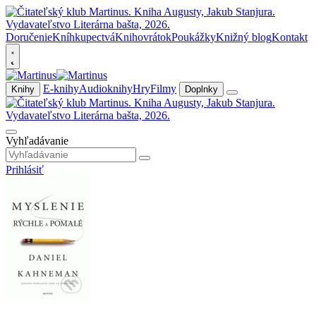
Doručenie
Kníhkupectvá
Knihovrátok
Poukážky
Knižný blog
Kontakt
E-knihy
Audioknihy
Hry
Filmy
Knihy
Doplnky
Vyhľadávanie
Prihlásiť