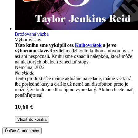
Brožovaná väzba
Výborný stav
Túto knihu sme vykúpili cez
Knihovrátok
a je vo
výbornom stave.
Rozdiel medzi touto knihou a novou by ste
asi ani nespoznali. Knihu sme označili nálepkou, ktorá môže
na niektorých obaloch zanechať stopy.
Nemčina, 2022
Na sklade
Tento produkt síce máme aktuálne na sklade, máme však už
iba posledné kusy a ďalšie už nemá ani distribútor, preto je
možné, že bude onedlho úplne vypredaný. Ak ho chcete mať,
ponáhľajte sa!
10,60 €
Vložiť do košíka
Ďalšie čítané knihy