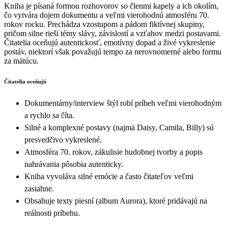
Kniha je písaná formou rozhovorov so členmi kapely a ich okolím,
čo vytvára dojem dokumentu a veľmi vierohodnú atmosféru 70.
rokov rocku. Prechádza vzostupom a pádom fiktívnej skupiny,
pričom silne rieši témy slávy, závislostí a vzťahov medzi postavami.
Čitatelia oceňujú autentickosť, emotívny dopad a živé vykreslenie
postáv, niektorí však považujú tempo za nerovnomerné alebo formu
za mätúcu.
Čitatelia oceňujú
Dokumentárny/interview štýl robí príbeh veľmi vierohodným
a rychlo sa číta.
Silné a komplexné postavy (najmä Daisy, Camila, Billy) sú
presvedčivo vykreslené.
Atmosféra 70. rokov, zákulisie hudobnej tvorby a popis
nahrávania pôsobia autenticky.
Kniha vyvoláva silné emócie a často čitateľov veľmi
zasiahne.
Obsahuje texty piesní (album Aurora), ktoré pridávajú na
reálnosti príbehu.