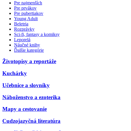
Pre najmenších
Pre prvákov
Pre pubertiakov
Young Adult
Beletria
Rozprávky
Sci-fi, fantasy a komiksy
Leporelá
Náučné knihy
Ďalšie kategórie
Životopisy a reportáže
Kuchárky
Učebnice a slovníky
Náboženstvo a ezoterika
Mapy a cestovanie
Cudzojazyčná literatúra