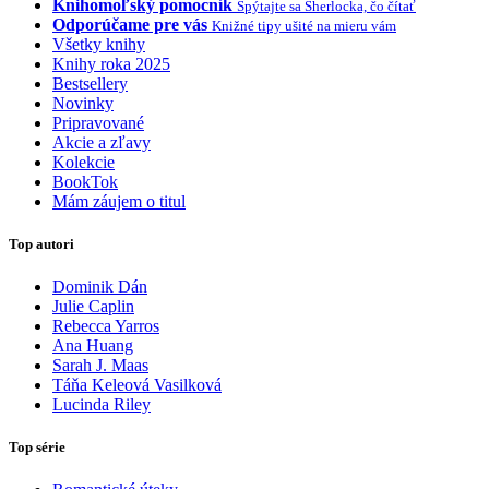
Knihomoľský pomocník
Spýtajte sa Sherlocka, čo čítať
Odporúčame pre vás
Knižné tipy ušité na mieru vám
Všetky knihy
Knihy roka 2025
Bestsellery
Novinky
Pripravované
Akcie a zľavy
Kolekcie
BookTok
Mám záujem o titul
Top autori
Dominik Dán
Julie Caplin
Rebecca Yarros
Ana Huang
Sarah J. Maas
Táňa Keleová Vasilková
Lucinda Riley
Top série