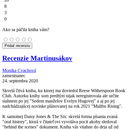
8
3
0
Ako sa páčila kniha vám?
Pridať recenziu
Recenzie Martinusákov
Monika Cvachová
zamestnanec
24. septembra 2020
Skvelá čtivá kniha, ku ktorej ma doviedol Reese Witherspoon Book
Club. Autorku knihy som predtým nijak neregistrovala ale určite
siahnem po jej "Sedem manželov Evelyn Hugovej" a aj po jej
nadchádzajúcej novinke plánovanej na rok 2021 "Malibu Rising".
K samotnej Daisy Jones & The Six: skvelá forma písania zvaná
"oral history", ktorá v čitateľovi vyvoláva pocit akoby sledoval
"behind the scenes" dokument. Kniha vás vtiahne do deja už od