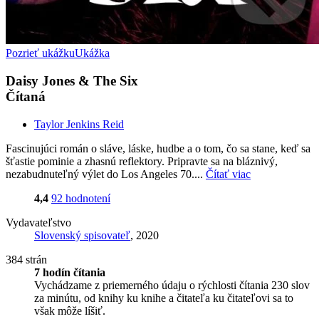
Pozrieť ukážku
Ukážka
Daisy Jones & The Six
Čítaná
Taylor Jenkins Reid
Fascinujúci román o sláve, láske, hudbe a o tom, čo sa stane, keď sa
šťastie pominie a zhasnú reflektory. Pripravte sa na bláznivý,
nezabudnuteľný výlet do Los Angeles 70....
Čítať viac
4,4
92 hodnotení
Vydavateľstvo
Slovenský spisovateľ
, 2020
384 strán
7 hodín čítania
Vychádzame z priemerného údaju o rýchlosti čítania 230 slov
za minútu, od knihy ku knihe a čitateľa ku čitateľovi sa to
však môže líšiť.