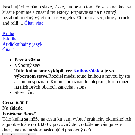
Fascinujúci román o sláve, láske, hudbe a o tom, čo sa stane, keď sa
šťastie pominie a zhasnú reflektory. Pripravte sa na bláznivý,
nezabudnuteľný výlet do Los Angeles 70. rokov, sex, drogy a rock
and roll! ...
Čítať viac
Kniha
E-kniha
Audiokniha
iný jazyk
Čítaná
Pevná väzba
Výborný stav
Túto knihu sme vykúpili cez
Knihovrátok
a je vo
výbornom stave.
Rozdiel medzi touto knihou a novou by ste
asi ani nespoznali. Knihu sme označili nálepkou, ktorá môže
na niektorých obaloch zanechať stopy.
Slovenčina
Cena:
6,50 €
Na sklade
Posielame ihneď
Táto kniha sa môže na cestu ku vám vybrať prakticky okamžite! Ak
si ju objednáte do 13:00 v pracovný deň, odošleme vám ju ešte
dnes, inak najneskôr nasledujúci pracovný deň.