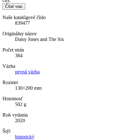
city.
Čítať viac
Naše katalógové číslo
839477
Originálny názov
Daisy Jones and The Six
Počet strán
384
Väzba
pevná väzba
Rozmer
130×200 mm
Hmotnosť
502 g
Rok vydania
2020
Štýl
historický