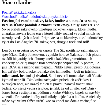
Viac o knihe
Pozrieť ukážku
Ukážka
#rozchod
#hudba
#hudobné skupiny
#ambície
Fascinujúci román o sláve, láske, hudbe a o tom, čo sa stane,
keď sa šťastie pominie a zhasnú reflektory.
Daisy Jones & The
Six
je príbeh raketového vzostupu rockovej kapely, ktorej hudba
charakterizovala jednu éru a ktorej náhly rozpad vyvolal množstvo
nezodpovedaných otázok. Pripravte sa na bláznivý, nezabudnuteľný
výlet do Los Angeles 70. rokov, sex, drogy a rock and roll!
Len čo sa úspešná rocková kapela The Six spojila so začínajúcou
speváčkou Daisy Jonesovou, vypuklo hotové šialenstvo. Ich piesne
ovládli hitparády, ich albumy zneli z každého gramofónu, ich
koncerty po celej krajine boli beznádejne vypredané. A potom, 12.
júla 1979, sa z ničoho nič rozpadli. Nikto netušil prečo. Až doteraz.
Ich vzťahy boli divoké rovnako ako ich hudba –
boli priateľmi,
milencami, bratmi aj rivalmi.
Sami neverili tomu, aké mali šťastie,
kým oň neprišli. Táto kniha zachytáva príbeh ich začiatkov i
búrlivých nocí, ale každý z nich si pravdu pamätá trochu inak.
Jediné, čo všetci vedia s istotou, je fakt, že od chvíle, keď Daisy
Jones bosá vystúpila na pódium v klube Whisky, kapela sa navždy
zmenila. Pri tvorbe hudby totiž nikdy nejde iba o hudbu. A niekedy
môže byť veľmi ťažké určiť, kde sa končí melódia a začínajú sa