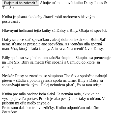
Ahojte mám tu novú knihu Daisy Jones &
Prajete si ho zobraziť?
The Six.
Kniha je písaná ako keby čitateľ robil rozhovor s hlavnými
postavami .
Hlavnými hrdinami tejto knihy sú Daisy a Billy. Obaja sú speváci.
Daisy sa chce stať speváčkou , ale aj dobrou textárkou. Bohužiaľ
nemá šťastie sa presadiť ako speváčka. Až jedného dňa spozná
manažéra, ktorý hľadá talenty. A tu sa začína meniť život Daisy.
Billy spolu so svojím bratom založia skupinu. Skupina sa premenuje
na The Six. Billy sa medzi tým spozná s Camilou do ktorej sa
zamiluje. ....
Neskôr Daisy sa zoznámi so skupinou The Six a spoločne nahrajú
piesen v štúdiu a potom vyrazia spolu na turné. Billy a Daisy sa
spoznávajú medzi tým . Ďalej nebudem písať , čo sa tam udeje.
Kniha pre mňa osobne bola slabá. Ja nemám rada, ak v knihe
vystupuje veľa postáv. Príbeh je ako pekný , ale taký o ničom. V
príbehu mi ešte niečo chýbalo.
Preto som dala len tri hviezdičky. Knihu odporúčam mladším
čitateľom .