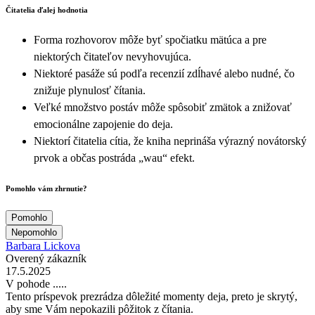
Čitatelia ďalej hodnotia
Forma rozhovorov môže byť spočiatku mätúca a pre
niektorých čitateľov nevyhovujúca.
Niektoré pasáže sú podľa recenzií zdĺhavé alebo nudné, čo
znižuje plynulosť čítania.
Veľké množstvo postáv môže spôsobiť zmätok a znižovať
emocionálne zapojenie do deja.
Niektorí čitatelia cítia, že kniha neprináša výrazný novátorský
prvok a občas postráda „wau“ efekt.
Pomohlo vám zhrnutie?
Pomohlo
Nepomohlo
Barbara Lickova
Overený zákazník
17.5.2025
V pohode .....
Tento príspevok prezrádza dôležité momenty deja, preto je skrytý,
aby sme Vám nepokazili pôžitok z čítania.