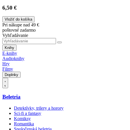
6,50 €
Vložiť do košíka
Pri nákupe nad 49 €
poštovné zadarmo
Vyhľadávanie
Knihy
E-knihy
Audioknihy
Hry
Filmy
Doplnky
Beletria
Detektívky, trilery a horory
Sci-fi a fantasy
Komiksy
Romantika
Spoločenská beletria