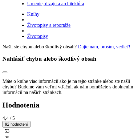
Umenie, dizajn a architektúra
Knihy
Životopisy a reportáže
Životopisy
Našli ste chybu alebo škodlivý obsah?
Dajte nám, prosím, vedieť!
Nahlásiť chybu alebo škodlivý obsah
Máte o knihe viac informácií ako je na tejto stránke alebo ste našli
chybu? Budeme vám veľmi vďační, ak nám pomôžete s doplnením
informácií na našich stránkach.
Hodnotenia
4,4
/ 5
92 hodnotení
53
28