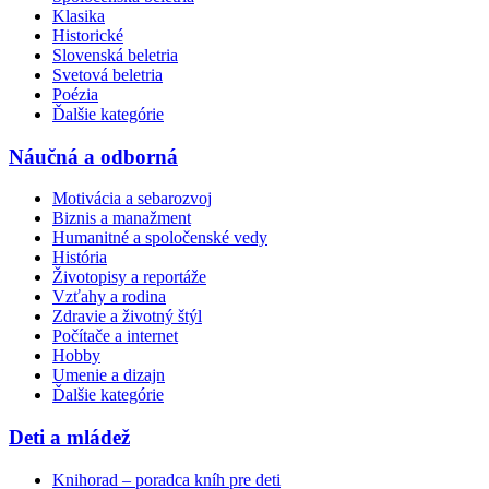
Klasika
Historické
Slovenská beletria
Svetová beletria
Poézia
Ďalšie kategórie
Náučná a odborná
Motivácia a sebarozvoj
Biznis a manažment
Humanitné a spoločenské vedy
História
Životopisy a reportáže
Vzťahy a rodina
Zdravie a životný štýl
Počítače a internet
Hobby
Umenie a dizajn
Ďalšie kategórie
Deti a mládež
Knihorad – poradca kníh pre deti