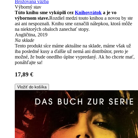
Brožovaná väzba
Výborný stav
Túto knihu sme vykúpili cez
Knihovrátok
a je vo
výbornom stave.
Rozdiel medzi touto knihou a novou by ste
asi ani nespoznali. Knihu sme označili nálepkou, ktorá môže
na niektorých obaloch zanechať stopy.
Angličtina, 2019
Na sklade
Tento produkt síce máme aktuálne na sklade, máme však už
iba posledné kusy a ďalšie už nemá ani distribútor, preto je
možné, že bude onedlho úplne vypredaný. Ak ho chcete mať,
ponáhľajte sa!
17,89 €
Vložiť do košíka