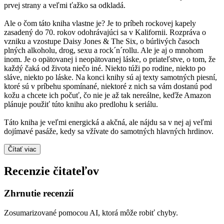
prvej strany a veľmi ťažko sa odkladá.
Ale o čom táto kniha vlastne je? Je to príbeh rockovej kapely
zasadený do 70. rokov odohrávajúci sa v Kalifornii. Rozpráva o
vzniku a vzostupe Daisy Jones & The Six, o búrlivých časoch
plných alkoholu, drog, sexu a rock´n´rollu. Ale je aj o mnohom
inom. Je o opätovanej i neopätovanej láske, o priateľstve, o tom, že
každý čaká od života niečo iné. Niekto túži po rodine, niekto po
sláve, niekto po láske. Na konci knihy sú aj texty samotných piesní,
ktoré sú v príbehu spomínané, niektoré z nich sa vám dostanú pod
kožu a chcete ich počuť, čo nie je až tak nereálne, keďže Amazon
plánuje použiť túto knihu ako predlohu k seriálu.
Táto kniha je veľmi energická a akčná, ale nájdu sa v nej aj veľmi
dojímavé pasáže, kedy sa vžívate do samotných hlavných hrdinov.
Čítať viac
Recenzie čitateľov
Zhrnutie recenzií
Zosumarizované pomocou AI, ktorá môže robiť chyby.