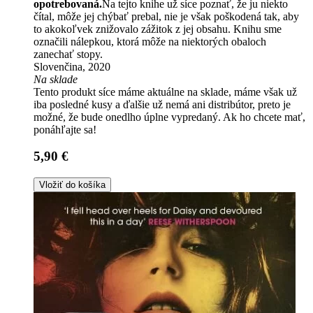
opotrebovaná.
Na tejto knihe už síce poznať, že ju niekto
čítal, môže jej chýbať prebal, nie je však poškodená tak, aby
to akokoľvek znižovalo zážitok z jej obsahu. Knihu sme
označili nálepkou, ktorá môže na niektorých obaloch
zanechať stopy.
Slovenčina, 2020
Na sklade
Tento produkt síce máme aktuálne na sklade, máme však už
iba posledné kusy a ďalšie už nemá ani distribútor, preto je
možné, že bude onedlho úplne vypredaný. Ak ho chcete mať,
ponáhľajte sa!
5,90 €
Vložiť do košíka