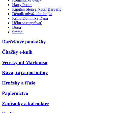
Romantické úteky
Harry Potter
Kapitán Stein a Notár Barbarič
Denník odvážneho bojka
Krimi Dominika Dána
Učím sa rozprávať
Duna
Smradi
Darčekové poukážky
Čítačky e-kníh
Vecičky od Martinusu
Káva, čaj a pochutiny
Hrnčeky a fľaše
Papiernictvo
Zápisníky a kalendáre