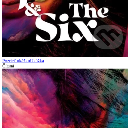
Pozrieť ukážku
Ukážka
Čítaná