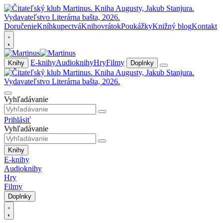
Doručenie
Kníhkupectvá
Knihovrátok
Poukážky
Knižný blog
Kontakt
E-knihy
Audioknihy
Hry
Filmy
Knihy
Doplnky
Vyhľadávanie
Prihlásiť
Vyhľadávanie
Knihy
E-knihy
Audioknihy
Hry
Filmy
Doplnky