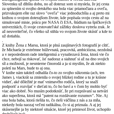
Slovenku už dlhšiu dobu, no až doteraz som si myslela, že jej cesta
za splnením si svojho detského sna bola viac priamočiara a oveľa,
prizvukujem ešte raz slovo "oveľa" viac jednoduchšia a aj preto mi
knihou o svojom doterajšom živote, kde popísala svoju cestu až na
simulované misie, prácu pre NASA či ESA, štúdium na špičkových
univerzitách, či svoje cestovateľské zážitky doslova vytrela zrak. Je
až neuveriteľné, čo všetko už stihla vo svojom živote skúsiť a kde to
už dotiahla.
.
Z knihy Žena z Marsu, ktorá je plná zaujímavých fotografií je cítiť,
že Michaela je extrémne húževnatá, pracovitá, ambiciózna, nezdolná
a v neposlednom rade inteligentná a vynaliezavá žena, ktorá vie čo
chce, nebojí sa riskovať, ísť nadoraz a siahnuť si až na dno svojich
síl a možností, je nesmierne činorodá a ja si myslím, že ak niekto
poletí na Mars, bude to aj ona.
V knihe nám taktiež odhalila čo-to zo svojho súkromia (ach, ten
James ), viackrát sa zmienila o svojej blízkej rodine a tu je krásne
vidieť, aké dôležité je mať vnimavého rodiča, ktorý sa snaží
podporiť a rozvíjať v dieťati to, čo ho baví a v čom by mohlo byť
viac ako dobré. No musím podotknúť, že pri rozprávaní sa netvári
ako superžena, ktorá má "patent na rozdávanie rozumov". Nie. Aj
ona bola baba, ktorá riešila to, čo rieši väčšina z nás a za mňa,
niekedy bola naozaj veľmi radikálna, čo si aj priznala. A aj jej
skúsenejšie ja by niektoré situácie, ktoré jej priniesol život, uchopilo
druhýkrát inak ...