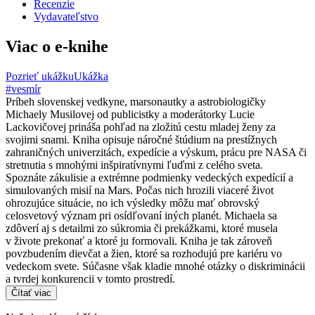
Recenzie
Vydavateľstvo
Viac o e-knihe
Pozrieť ukážku
Ukážka
#vesmír
Príbeh slovenskej vedkyne, marsonautky a astrobiologičky
Michaely Musilovej od publicistky a moderátorky Lucie
Lackovičovej prináša pohľad na zložitú cestu mladej ženy za
svojimi snami. Kniha opisuje náročné štúdium na prestížnych
zahraničných univerzitách, expedície a výskum, prácu pre NASA či
stretnutia s mnohými inšpiratívnymi ľuďmi z celého sveta.
Spoznáte zákulisie a extrémne podmienky vedeckých expedícií a
simulovaných misií na Mars. Počas nich hrozili viaceré život
ohrozujúce situácie, no ich výsledky môžu mať obrovský
celosvetový význam pri osídľovaní iných planét. Michaela sa
zdôverí aj s detailmi zo súkromia či prekážkami, ktoré musela
v živote prekonať a ktoré ju formovali. Kniha je tak zároveň
povzbudením dievčat a žien, ktoré sa rozhodujú pre kariéru vo
vedeckom svete. Súčasne však kladie mnohé otázky o diskriminácii
a tvrdej konkurencii v tomto prostredí.
Čítať viac