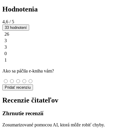
Hodnotenia
4,6
/ 5
33 hodnotení
26
3
3
0
1
Ako sa páčila e-kniha vám?
Pridať recenziu
Recenzie čitateľov
Zhrnutie recenzií
Zosumarizované pomocou AI, ktorá môže robiť chyby.