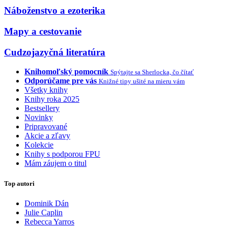
Náboženstvo a ezoterika
Mapy a cestovanie
Cudzojazyčná literatúra
Knihomoľský pomocník
Spýtajte sa Sherlocka, čo čítať
Odporúčame pre vás
Knižné tipy ušité na mieru vám
Všetky knihy
Knihy roka 2025
Bestsellery
Novinky
Pripravované
Akcie a zľavy
Kolekcie
Knihy s podporou FPU
Mám záujem o titul
Top autori
Dominik Dán
Julie Caplin
Rebecca Yarros