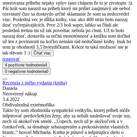
smerovania príbehu nejaky vplyv (ano chápem že to je zivotopis :)).
Pár krát som narazil na príbeh ktorý mi prišiel zaujimavý ale nebol
rozvinutý čize sa dostavilo určité sklamanie že som sa nedozvedel
viac. Posledná vec je dĺžka knihy, viac ako 400 strán bolo naozaj
dosť vyčerpávajúcich. Prve 2/3 boli super, lahko sa čítali ale
posledná tretina mi už tak povediac nebola po chuti. Už to bolo
naozaj dosť, dostavila sa určitá monotónnosť a knižku som dočítal
už len z povinnosti na koľko nemám rád nedočítané knihy. Inak bz
som ju ohodnotil 3,5 hviezdičkami. Kekze tu taká možnosť nie je
tak dávam 3 :)
Čítať viac
reagovať
4 pozitívne hodnotenia
4
0 negatívne hodnotenia
0
Recenzia z iného vydania (kniha)
Daniela
Neoverený nákup
3.4.2022
Obdivuhodná extrémofilka
Takto by som zhodnotila sympatickú vedkyňu, ktorej príbeh môže
inšpirovať predovšetkým ženy, aby sa nebáli nasledovať svoje sny,
nech sú akokoľvek smelé. ,,Úspech, nech už je akýkoľvek a v
čomkoľvek, sa dosahuje sebazaprením a prekonávaním vlastných
hraníc," hovorí Michaela. Kniha je pútavé a inšpirujúce dielo o