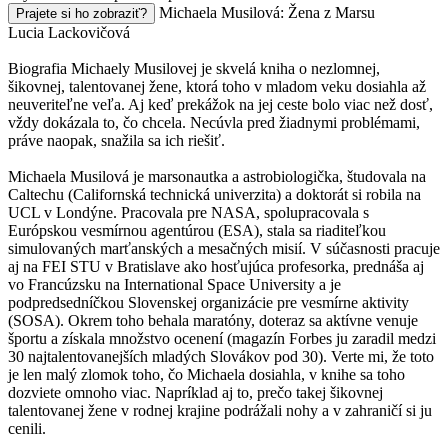
Michaela Musilová: Žena z Marsu
Prajete si ho zobraziť?
Lucia Lackovičová
Biografia Michaely Musilovej je skvelá kniha o nezlomnej,
šikovnej, talentovanej žene, ktorá toho v mladom veku dosiahla až
neuveriteľne veľa. Aj keď prekážok na jej ceste bolo viac než dosť,
vždy dokázala to, čo chcela. Necúvla pred žiadnymi problémami,
práve naopak, snažila sa ich riešiť.
Michaela Musilová je marsonautka a astrobiologička, študovala na
Caltechu (Californská technická univerzita) a doktorát si robila na
UCL v Londýne. Pracovala pre NASA, spolupracovala s
Európskou vesmírnou agentúrou (ESA), stala sa riaditeľkou
simulovaných marťanských a mesačných misií. V súčasnosti pracuje
aj na FEI STU v Bratislave ako hosťujúca profesorka, prednáša aj
vo Francúzsku na International Space University a je
podpredsedníčkou Slovenskej organizácie pre vesmírne aktivity
(SOSA). Okrem toho behala maratóny, doteraz sa aktívne venuje
športu a získala množstvo ocenení (magazín Forbes ju zaradil medzi
30 najtalentovanejších mladých Slovákov pod 30). Verte mi, že toto
je len malý zlomok toho, čo Michaela dosiahla, v knihe sa toho
dozviete omnoho viac. Napríklad aj to, prečo takej šikovnej
talentovanej žene v rodnej krajine podrážali nohy a v zahraničí si ju
cenili.