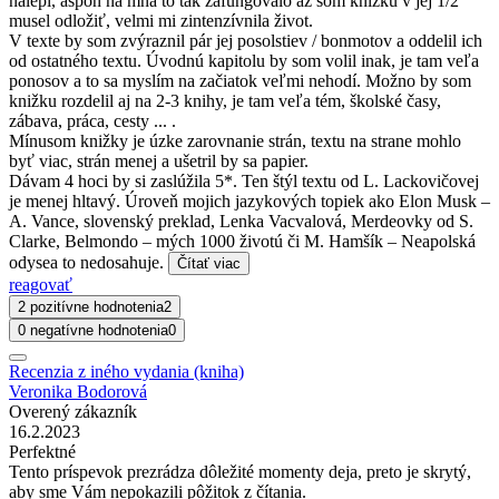
nalepí, aspoň na mňa to tak zafungovalo až som knižku v jej 1/2
musel odložiť, velmi mi zintenzívnila život.
V texte by som zvýraznil pár jej posolstiev / bonmotov a oddelil ich
od ostatného textu. Úvodnú kapitolu by som volil inak, je tam veľa
ponosov a to sa myslím na začiatok veľmi nehodí. Možno by som
knižku rozdelil aj na 2-3 knihy, je tam veľa tém, školské časy,
zábava, práca, cesty ... .
Mínusom knižky je úzke zarovnanie strán, textu na strane mohlo
byť viac, strán menej a ušetril by sa papier.
Dávam 4
hoci by si zaslúžila 5*. Ten štýl textu od L. Lackovičovej
je menej hltavý. Úroveň mojich jazykových topiek ako Elon Musk –
A. Vance, slovenský preklad, Lenka Vacvalová, Merdeovky od S.
Clarke, Belmondo – mých 1000 životú či M. Hamšík – Neapolská
odysea to nedosahuje.
Čítať viac
reagovať
2 pozitívne hodnotenia
2
0 negatívne hodnotenia
0
Recenzia z iného vydania (kniha)
Veronika Bodorová
Overený zákazník
16.2.2023
Perfektné
Tento príspevok prezrádza dôležité momenty deja, preto je skrytý,
aby sme Vám nepokazili pôžitok z čítania.