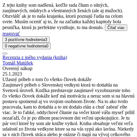
Z tejto knihy som nadšená, keďže rada čítam o silných,
zaujímavých, múdrych a všestranných ženách (ale aj mužoch).
Obzvlášť ak je to naša krajanka, ktorú poznajú ľudia na celom
svete. Musím oceniť aj to, že na začiatku každej kapitoly bola
pesnička, ktorá ju perfektne vystihuje, to ma dostalo.
Čítať viac
reagovať
3 pozitívne hodnotenia
3
0 negatívne hodnotenia
0
Recenzia z iného vydania (kniha)
Tomáš Matúšek
Overený nákup
25.1.2023
Užasný príbeh o tom čo všetko človek dokáže
Zaujimavý príbeh o Slovenskej vedkyni ktorá to dotiahla na
Svetovú úroveň. Knižka predstavuje zaujimavé vyzobrazenie toho
čo všetko človek dokáže keď má motiváciu a neraz som si na hlavnú
postavu spomenul aj vo svojom osobnom živote. Na to ako tvrdo
pracovala, kam to dotiahla a to mi dodalo elán a chuť zabrať ešte
viac. Je to ľahké, oddychové čítanie na večer ktoré vášu myseľ príliš
nezaťaží, čo je po dlhom pracovnom dni veľmi upokojujúce. Je tu
pár vecí ktoré by som ale knižte vytkol. Kniha obsahuje veľmi veľa
udalostí zo života vedkyne ktore sa na vás sypú ako lavína. Niekedy
sa v nich človek stráca alebo je otázne či majú na vývoj celkového