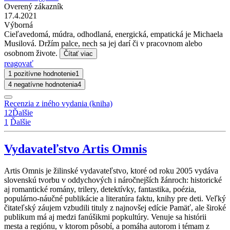
Overený zákazník
17.4.2021
Výborná
Cieľavedomá, múdra, odhodlaná, energická, empatická je Michaela
Musilová. Držím palce, nech sa jej darí či v pracovnom alebo
osobnom živote.
Čítať viac
reagovať
1 pozitívne hodnotenie
1
4 negatívne hodnotenia
4
Recenzia z iného vydania (kniha)
1
2
Ďalšie
1
Ďalšie
Vydavateľstvo Artis Omnis
Artis Omnis je žilinské vydavateľstvo, ktoré od roku 2005 vydáva
slovenskú tvorbu v oddychových i náročnejších žánroch: historické
aj romantické romány, trilery, detektívky, fantastika, poézia,
populárno-náučné publikácie a literatúra faktu, knihy pre deti. Veľký
čitateľský záujem vzbudili tituly z najnovšej edície Pamäť, ale široké
publikum má aj medzi fanúšikmi popkultúry. Venuje sa histórii
mesta a regiónu, v ktorom pôsobí, a pomáha autorom i témam z