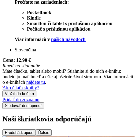
Prečítate na zariadeniach:
Pocketbook
Kindle
Smartfón či tablet s príslušnou aplikáciou
Počítač s príslušnou aplikáciou
Viac informácií v
našich návodoch
Slovenčina
Cena:
12,90 €
Ihneď na stiahnutie
Máte čítačku, tablet alebo mobil? Stiahnite si do nich e-knihu:
budete ju mať hneď a ešte aj ušetríte život stromom. Viac informácii
o e-knihách
nájdete tu
.
Ako čítať e-knihy?
Vložiť do košíka
Pridať do zoznamu
Sledovať dostupnosť
Naši škriatkovia odporúčajú
Predchádzajúce
Ďalšie