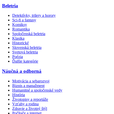
Beletria
Detektívky, trilery a horory
Sci-fi a fantasy
Komiksy
Romantika
Spoločenská beletria
Klasika
Historické
Slovenská beletria
Svetová beletria
Poézia
Ďalšie kategórie
Náučná a odborná
Motivácia a sebarozvoj
Biznis a manažment
Humanitné a spoločenské vedy
História
Životopisy a reportáže
Vzťahy a rodina
Zdravie a životný štýl
Počítače a internet