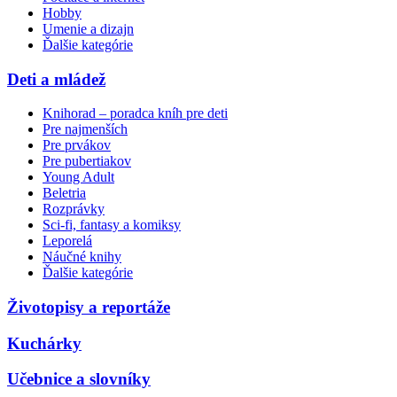
Hobby
Umenie a dizajn
Ďalšie kategórie
Deti a mládež
Knihorad – poradca kníh pre deti
Pre najmenších
Pre prvákov
Pre pubertiakov
Young Adult
Beletria
Rozprávky
Sci-fi, fantasy a komiksy
Leporelá
Náučné knihy
Ďalšie kategórie
Životopisy a reportáže
Kuchárky
Učebnice a slovníky