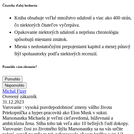
Čitatelia ďalej hodnotia
Kniha obsahuje veľké množstvo udalostí a viac ako 400 strán,
čo niektorých čitateľov vyčerpáva.
Opakovanie niektorých udalostí a neprísna chronológia
spôsobujú miestami zmätok.
Miesta s nedostatočnými prepojeniami kapitol a menej pútavý
štýl spoluautorky podľa niektorých recenzií.
Pomohlo vám zhrnutie?
Pomohlo
Nepomohlo
Michal Fizer
Overený zákazník
31.12.2023
Varovanie : vysoká pravdepodobnosť zmeny vášho života
Priekopníčka a hyper-pracovitá ako Elon Musk v sukni.
Marsonautka Michaela je veľmi cieľavedomá, húževnatá a
ambiciózna žena. Stíha toho tak veľa ako 10 bežných ľudí dokopy.
Varovanie: čosi zo životného štýlu Marsonautky sa na vás určite