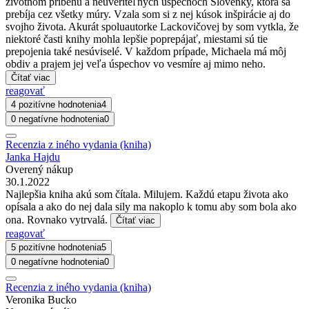
životnom príbehu a neuveriteľných úspechoch Slovenky, ktorá sa
prebíja cez všetky múry. Vzala som si z nej kúsok inšpirácie aj do
svojho života. Akurát spoluautorke Lackovičovej by som vytkla, že
niektoré časti knihy mohla lepšie poprepájať, miestami sú tie
prepojenia také nesúviselé. V každom prípade, Michaela má môj
obdiv a prajem jej veľa úspechov vo vesmíre aj mimo neho.
Čítať viac
reagovať
4 pozitívne hodnotenia
4
0 negatívne hodnotenia
0
Recenzia z iného vydania (kniha)
Janka Hajdu
Overený nákup
30.1.2022
Najlepšia kniha akú som čítala. Milujem. Každú etapu života ako
opísala a ako do nej dala sily ma nakoplo k tomu aby som bola ako
ona. Rovnako vytrvalá.
Čítať viac
reagovať
5 pozitívne hodnotenia
5
0 negatívne hodnotenia
0
Recenzia z iného vydania (kniha)
Veronika Bucko