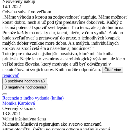
Neoverený nákup
14.1.2022
Odvaha snívať vo veľkom
„Máme výhodu s ktorou sa zodpovednosť stupňuje. Máme možnosť
konať dobro, nech si už pod tým predstavíme čokoľvek. Každý z
nás má potenciál spraviť svet lepším. Tu a teraz, ale aj do budúcna.
Pretože každý ma nejaký dar, talent, niečo, v čom vyniká. A ak ho
bude zveľaďovať a pretavovať do praxe, z jednotlivých kvapiek
malých dobier vznikne more dobra. A z malých, individuálnych
krokov sa zrodí celá éra a následne aj budúcnosť.“
Toto je pre mňa asi najsilnejšie posolstvo, ktoré mi táto kniha
priniesla. Nejde len o vesmírny a astrobiologický výskum, ale ide o
veľké srdce človeka, ktorý motivuje a učí byť odvážnymi v
uskutočňovaní svojich snov. Knihu určite odporúčam.
Čítať viac
reagovať
3 pozitívne hodnotenia
3
0 negatívne hodnotenia
0
Recenzia z iného vydania (kniha)
Monika Karolová
Overený zákazník
13.8.2021
Veľmi inšpiratívna žena
Michaelu Musilovú registrujem ako svetovo uznavanú
astrogiologičku, špičku vo svojom odbore a veľmi šikovnú