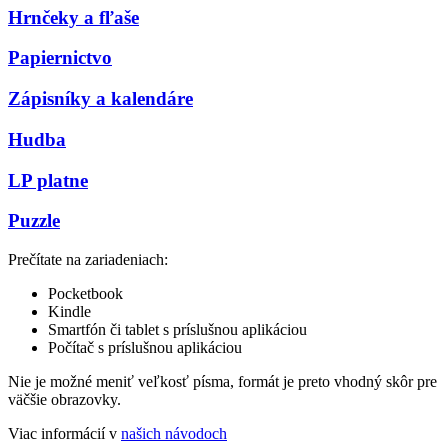
Hrnčeky a fľaše
Papiernictvo
Zápisníky a kalendáre
Hudba
LP platne
Puzzle
Prečítate na zariadeniach:
Pocketbook
Kindle
Smartfón či tablet s príslušnou aplikáciou
Počítač s príslušnou aplikáciou
Nie je možné meniť veľkosť písma, formát je preto vhodný skôr pre
väčšie obrazovky.
Viac informácií v
našich návodoch