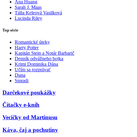
Ana Huang
Sarah J. Maas
Táňa Keleová Vasilková
Lucinda Riley
Top série
Romantické úteky
Harry Potter
Kapitán Stein a Notár Barbarič
Denník odvážneho bojka
Krimi Dominika Dána
Učím sa rozprávať
Duna
Smradi
Darčekové poukážky
Čítačky e-kníh
Vecičky od Martinusu
Káva, čaj a pochutiny