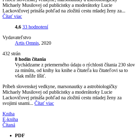
Michaely Musilovej od publicistky a moderátorky Lucie
Lackovičovej prináša pohľad na zložitú cestu mladej ženy za...
Čítať viac
4,6
33 hodnotení
Vydavateľstvo
Artis Omnis
, 2020
432 strán
8 hodín čítania
Vychádzame z priemerného údaju o rýchlosti čítania 230 slov
za minútu, od knihy ku knihe a čitateľa ku čitateľovi sa to
však môže líšiť.
Príbeh slovenskej vedkyne, marsonautky a astrobiologičky
Michaely Musilovej od publicistky a moderátorky Lucie
Lackovičovej prináša pohľad na zložitú cestu mladej ženy za
svojimi snami...
Čítať viac
Kniha
E-kniha
Čítaná
PDF