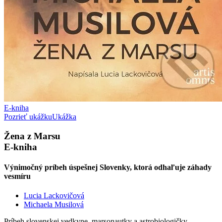
E-kniha
Pozrieť ukážku
Ukážka
Žena z Marsu
E-kniha
Výnimočný príbeh úspešnej Slovenky, ktorá odhaľuje záhady
vesmíru
Lucia Lackovičová
Michaela Musilová
Príbeh slovenskej vedkyne, marsonautky a astrobiologičky