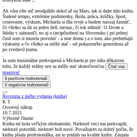
.
Ak vám ešte nič neodpálilo dekel až na Mars, tak si dajte túto knihu.
Šialené tempo, extrémne podmienky, škola, práca, krúžky, šport,
cestovanie, výskum, Michaela si išla svoje a budete naozaj žasnúť,
čo všetko sa dá za jeden deň, mesiac, či rok stihnúť. O živote a
štúdiu v zahraničí, no aj o (ne)pôsobení na Slovensku ( pri jednej
časti som si musela povedať - a sme doma ) a o tom, ako prebiehajú
výskumy a čo všetko sa môže stať - od pokazeného generátora až
po zvedavú pumu.
.
Ja som maximálne prekvapená a Michaela je pre mňa dôkazom
toho, že každý reálny sen sa môže stať skutočnosťou
Čítať viac
reagovať
6 pozitívne hodnotenia
6
0 negatívne hodnotenia
0
Recenzia z iného vydania (kniha)
K T
Overený nákup
10.7.2021
Výborné čítanie
Kniha mi bola veľkým obohatením. Niektoré veci ma prekvapili,
niektoré potvrdili, niektoré boli nové. Považujem za dobrý počin, že
knihu písala profesionálka, asi to pridalo na kvalite knihy. Zaujala