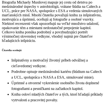
Biografia Michaely Musilovej mapuje jej cestu od detstva po
medzinárodné úspechy v astrobiológii, vrátane štúdia na Caltech a
UCL, práce pre NASA, spolupráce s ESA a vedenia simulovaných
marťanských misií. Mnohí čitatelia považujú knihu za inšpiratívnu,
motivujúcu a úprimnú, oceňujú aj fotografie a osobné vsuvky.
Niektorí recenzenti však upozorňujú na veľké množstvo udalostí,
opakovanie tém a miestami nedostatočné prepojenie kapitol.
Celkovo kniha ponúka podrobný a povzbudzujúci portrét
výnimočnej slovenskej vedkyne, vhodný najmä pre čitateľov
hľadajúcich inšpiráciu.
Čitatelia oceňujú
Inšpiratívny a motivačný životný príbeh odvážnej a
cieľavedomej vedkyne.
Podrobne opisuje medzinárodnú kariéru (štúdium na Caltech
a UCL, spolupráca s NASA a ESA, simulované misie).
Úprimné a otvorené vykreslenie osobného života doplnené
fotografiami a pesničkami na začiatkoch kapitol.
Kniha osloví mladých čitateľov a tých, ktorí hľadajú príklady
vytrvalosti a pracovitej povahy.