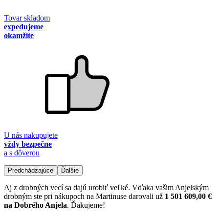
Tovar skladom
expedujeme
okamžite
U nás nakupujete
vždy bezpečne
a s dôverou
Predchádzajúce
Ďalšie
Aj z drobných vecí sa dajú urobiť veľké. Vďaka vašim Anjelským
drobným ste pri nákupoch na Martinuse darovali už
1 501 609,00 €
na Dobrého Anjela
. Ďakujeme!