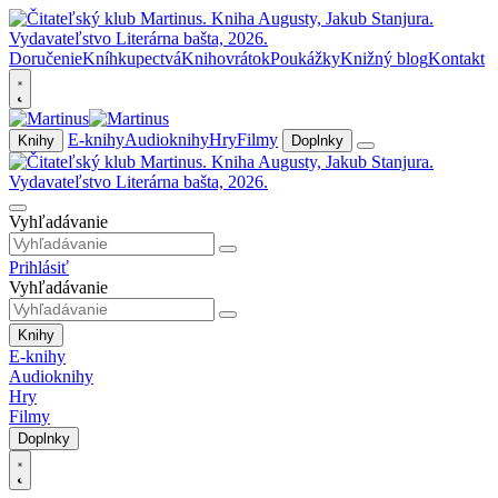
Doručenie
Kníhkupectvá
Knihovrátok
Poukážky
Knižný blog
Kontakt
E-knihy
Audioknihy
Hry
Filmy
Knihy
Doplnky
Vyhľadávanie
Prihlásiť
Vyhľadávanie
Knihy
E-knihy
Audioknihy
Hry
Filmy
Doplnky