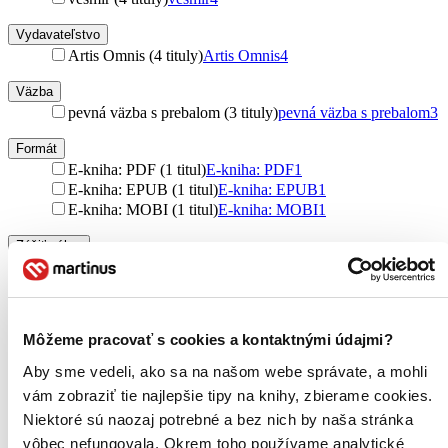
Vydavateľstvo
Artis Omnis (4 tituly)
Artis Omnis
4
Väzba
pevná väzba s prebalom (3 tituly)
pevná väzba s prebalom
3
Formát
E-kniha: PDF (1 titul)
E-kniha: PDF
1
E-kniha: EPUB (1 titul)
E-kniha: EPUB
1
E-kniha: MOBI (1 titul)
E-kniha: MOBI
1
Zúžiť výber
Zoradiť
Môžeme pracovať s cookies a kontaktnými údajmi?
Aby sme vedeli, ako sa na našom webe správate, a mohli
Bestsellery
vám zobraziť tie najlepšie tipy na knihy, zbierame cookies.
Top hodnotené
Novinky
Niektoré sú naozaj potrebné a bez nich by naša stránka
Najdrahšie
vôbec nefungovala. Okrem toho používame analytické