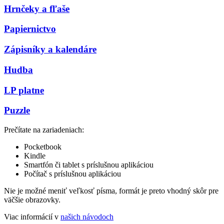
Hrnčeky a fľaše
Papiernictvo
Zápisníky a kalendáre
Hudba
LP platne
Puzzle
Prečítate na zariadeniach:
Pocketbook
Kindle
Smartfón či tablet s príslušnou aplikáciou
Počítač s príslušnou aplikáciou
Nie je možné meniť veľkosť písma, formát je preto vhodný skôr pre
väčšie obrazovky.
Viac informácií v
našich návodoch