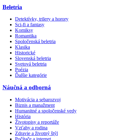
Beletria
Detektívky, trilery a horory
Sci-fi a fantasy
Komiksy
Romantika
Spoločenská beletria
Klasika
Historické
Slovenská beletria
Svetová beletria
Poézia
Ďalšie kategórie
Náučná a odborná
Motivácia a sebarozvoj
Biznis a manažment
Humanitné a spoločenské vedy
História
Životopisy a reportáže
Vzťahy a rodina
Zdravie a životný štýl
Počítače a internet