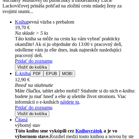
Michaely Musilovej od publicistky a moderátorky Lucie
Lackovičovej prináša pohľad na zložitú cestu mladej ženy za
svojimi snami...
Kniha
pevná väzba s prebalom
19,70 €
Na sklade > 5 ks
Táto kniha sa môže na cestu ku vám vybrať prakticky
okamžite! Ak si ju objednáte do 13:00 v pracovný deň,
odošleme vám ju ešte dnes, inak najneskôr nasledujúci
pracovný deň.
Pridať do zoznamu
Vložiť do košíka
E-kniha
PDF
EPUB
MOBI
12,90 €
Ihneď na stiahnutie
Máte čítačku, tablet alebo mobil? Stiahnite si do nich e-knihu:
budete ju mať hneď a ešte aj ušetríte život stromom. Viac
informácii o e-knihách
nájdete tu
.
Pridať do zoznamu
Vložiť do košíka
Čítaná
výborný stav
Túto knihu sme vykúpili cez
Knihovrátok
a je vo
výbornom stave.
Rozdiel medzi touto knihou a novou by ste