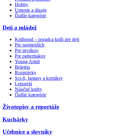
Hobby
Umenie a dizajn
Ďalšie kategórie
Deti a mládež
Knihorad – poradca kníh pre deti
Pre najmenších
Pre prvákov
Pre pubertiakov
Young Adult
Beletria
Rozprávky
Sci-fi, fantasy a komiksy
Leporelá
Náučné knihy
Ďalšie kategórie
Životopisy a reportáže
Kuchárky
Učebnice a slovníky