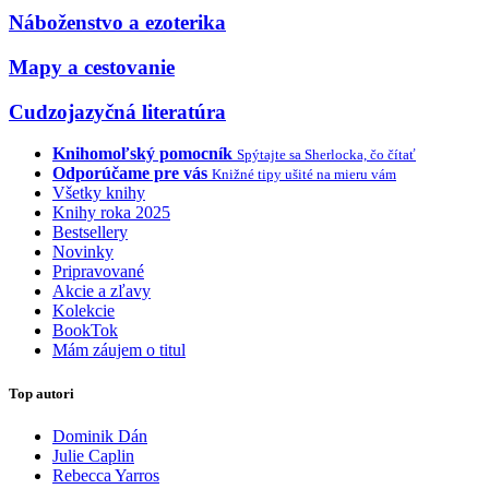
Náboženstvo a ezoterika
Mapy a cestovanie
Cudzojazyčná literatúra
Knihomoľský pomocník
Spýtajte sa Sherlocka, čo čítať
Odporúčame pre vás
Knižné tipy ušité na mieru vám
Všetky knihy
Knihy roka 2025
Bestsellery
Novinky
Pripravované
Akcie a zľavy
Kolekcie
BookTok
Mám záujem o titul
Top autori
Dominik Dán
Julie Caplin
Rebecca Yarros