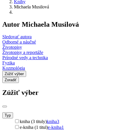
Knihy
Michaela Musilová
Autor Michaela Musilová
Sledovať autora
Odborné a náučné
Životopisy
Životopisy a reportáže
Prírodné vedy a technika
Fyzika
Kozmológia
Zúžiť výber
Zoradiť
Zúžiť výber
Typ
kniha (3 tituly)
kniha
3
e-kniha (1 titul)
e-kniha
1