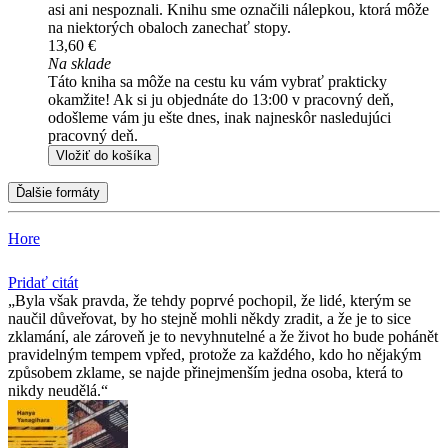
asi ani nespoznali. Knihu sme označili nálepkou, ktorá môže
na niektorých obaloch zanechať stopy.
13,60 €
Na sklade
Táto kniha sa môže na cestu ku vám vybrať prakticky
okamžite! Ak si ju objednáte do 13:00 v pracovný deň,
odošleme vám ju ešte dnes, inak najneskôr nasledujúci
pracovný deň.
Vložiť do košíka
Ďalšie formáty
Hore
Pridať citát
Byla však pravda, že tehdy poprvé pochopil, že lidé, kterým se
naučil důveřovat, by ho stejně mohli někdy zradit, a že je to sice
zklamání, ale zároveň je to nevyhnutelné a že život ho bude pohánět
pravidelným tempem vpřed, protože za každého, kdo ho nějakým
způsobem zklame, se najde přinejmenším jedna osoba, která to
nikdy neudělá.