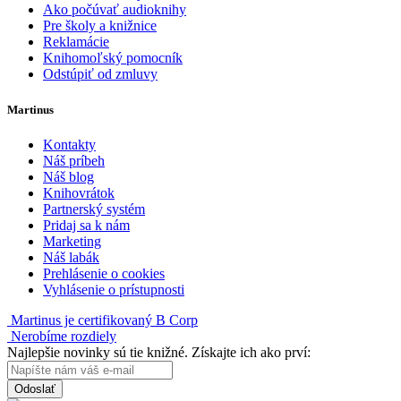
Ako počúvať audioknihy
Pre školy a knižnice
Reklamácie
Knihomoľský pomocník
Odstúpiť od zmluvy
Martinus
Kontakty
Náš príbeh
Náš blog
Knihovrátok
Partnerský systém
Pridaj sa k nám
Marketing
Náš labák
Prehlásenie o cookies
Vyhlásenie o prístupnosti
Martinus je certifikovaný B Corp
Nerobíme rozdiely
Najlepšie novinky sú tie knižné. Získajte ich ako prví:
Odoslať