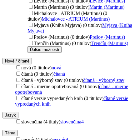
Levice (Martinus) (0 titulov)
Levice (Martinus)
Martin (Martinus) (0 titulov)
Martin (Martinus)
Michalovce - ATRIUM (Martinus) (0
titulov)
Michalovce - ATRIUM (Martinus)
Myjava (Kniha Myjava) (0 titulov)
Myjava (Kniha
Myjava)
Prešov (Martinus) (0 titulov)
Prešov (Martinus)
Trenčín (Martinus) (0 titulov)
Trenčín (Martinus)
Ďalšie možnosti
Nové / čítané
nová (0 titulov)
nová
čítaná (0 titulov)
čítaná
čítaná - výborný stav (0 titulov)
čítaná - výborný stav
čítaná - mierne opotrebovaná (0 titulov)
čítaná - mierne
opotrebovaná
čítané verzie vypredaných kníh (0 titulov)
čítané verzie
vypredaných kníh
Jazyk
slovenčina (4 tituly)
slovenčina
4
Téma
vesmír (4 tituly)
vesmír
4