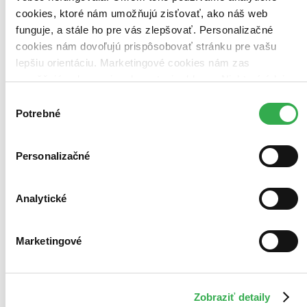
Najlacnejšie
cookies, ktoré nám umožňujú zisťovať, ako náš web
Najvyššia zľava
funguje, a stále ho pre vás zlepšovať. Personalizačné
cookies nám dovoľujú prispôsobovať stránku pre vašu
lepšiu orientáciu. Marketingové cookies nám zas
umožňujú zobrazenie relevantnej reklamy. Niektoré údaje
zdieľame aj s tretími stranami. Veľmi by nám pomohlo,
Výber
keby sme mohli používať všetky tieto cookies. Ďakujeme!
Potrebné
súhlasu
Personalizačné
Analytické
Marketingové
Zobraziť detaily