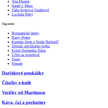
Ana Huang
Sarah J. Maas
Táňa Keleová Vasilková
Lucinda Riley
Top série
Romantické úteky
Harry Potter
Kapitán Stein a Notár Barbarič
Denník odvážneho bojka
Krimi Dominika Dána
Učím sa rozprávať
Duna
Smradi
Darčekové poukážky
Čítačky e-kníh
Vecičky od Martinusu
Káva, čaj a pochutiny