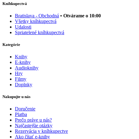
Kníhkupectvá
Bratislava - Obchodná
• Otvárame o 10:00
Všetky kníhkupectvá
Udalosti
Spriatelené kníhkupectvá
Kategórie
Knihy
E-knihy
Audioknihy
Hry
Filmy
Doplnky
Nakupujte u nás
Doručenie
Platba
Prečo práve u nás?
Najčastejšie otázky
Rezervácia v kníhkupectve
Ako čítať e-knihy