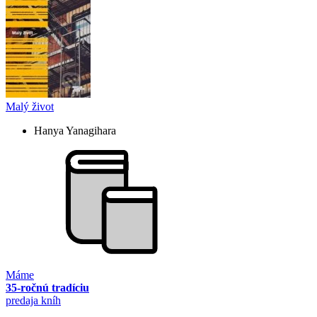
Malý život
Hanya Yanagihara
Máme
35-ročnú tradíciu
predaja kníh