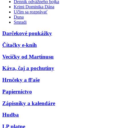
Denník odvážneho bojka
Krimi Dominika Dána
Učím sa rozprávať
Duna
Smradi
Darčekové poukážky
Čítačky e-kníh
Vecičky od Martinusu
Káva, čaj a pochutiny
Hrnčeky a fľaše
Papiernictvo
Zápisníky a kalendáre
Hudba
LP platne