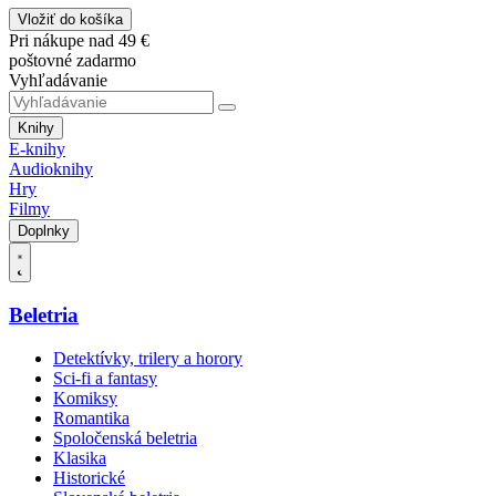
Vložiť do košíka
Pri nákupe nad 49 €
poštovné zadarmo
Vyhľadávanie
Knihy
E-knihy
Audioknihy
Hry
Filmy
Doplnky
Beletria
Detektívky, trilery a horory
Sci-fi a fantasy
Komiksy
Romantika
Spoločenská beletria
Klasika
Historické