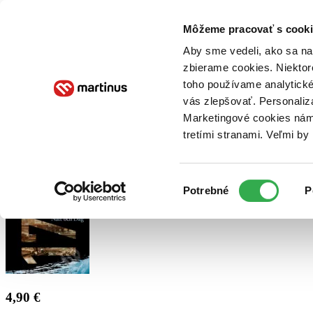
Doručenie
Kníhkupectvá
Knihovrátok
Poukážky
Knižný blog
Kontakt
Môžeme pracovať s cooki
Aby sme vedeli, ako sa na 
zbierame cookies. Niektor
E-knihy
Audioknihy
Hry
Filmy
Knihy
Doplnky
toho používame analytické
vás zlepšovať. Personaliz
Vyhľadávanie
Marketingové cookies nám 
tretími stranami. Veľmi b
Prihlásiť
Výber
Potrebné
P
súhlasu
4,90 €