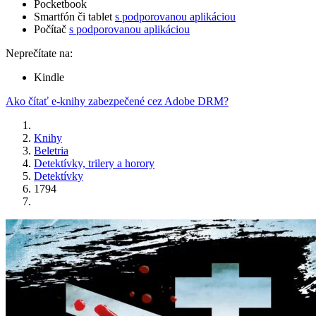
Pocketbook
Smartfón či tablet
s podporovanou aplikáciou
Počítač
s podporovanou aplikáciou
Neprečítate na:
Kindle
Ako čítať e-knihy zabezpečené cez Adobe DRM?
Knihy
Beletria
Detektívky, trilery a horory
Detektívky
1794