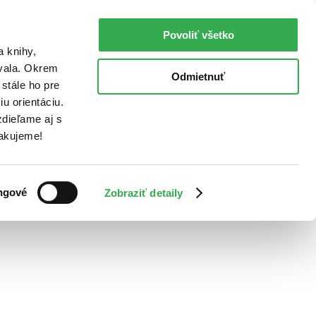
Povoliť všetko
a knihy,
ovala. Okrem
Odmietnuť
stále ho pre
u orientáciu.
dieľame aj s
Ďakujeme!
ngové
Zobraziť detaily