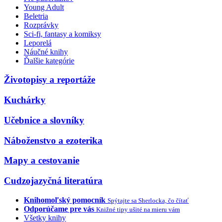
Young Adult
Beletria
Rozprávky
Sci-fi, fantasy a komiksy
Leporelá
Náučné knihy
Ďalšie kategórie
Životopisy a reportáže
Kuchárky
Učebnice a slovníky
Náboženstvo a ezoterika
Mapy a cestovanie
Cudzojazyčná literatúra
Knihomoľský pomocník
Spýtajte sa Sherlocka, čo čítať
Odporúčame pre vás
Knižné tipy ušité na mieru vám
Všetky knihy