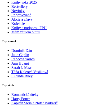
Knihy roka 2025
Bestsellery
Novinky
Pripravované
Akcie a zľavy
Kolekcie
Knihy s podporou FPU
Mám záujem o titul
Top autori
Dominik Dán
Julie Caplin
Rebecca Yarros
Ana Huang
Sarah J. Maas
Táňa Keleová Vasilková
Lucinda Riley
Top série
Romantické úteky
Harry Potter
Kapitán Stein a Notár Barbarič