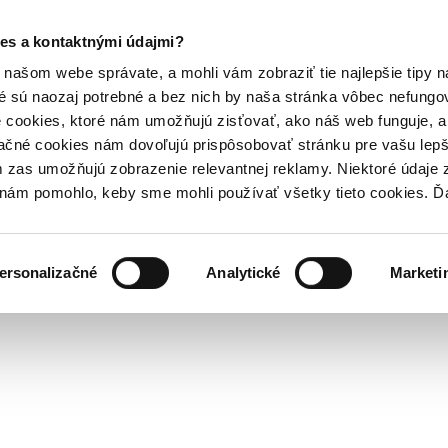
es a kontaktnými údajmi?
našom webe správate, a mohli vám zobraziť tie najlepšie tipy n
é sú naozaj potrebné a bez nich by naša stránka vôbec nefung
 cookies, ktoré nám umožňujú zisťovať, ako náš web funguje, a 
ačné cookies nám dovoľujú prispôsobovať stránku pre vašu lepši
zas umožňujú zobrazenie relevantnej reklamy. Niektoré údaje z
y nám pomohlo, keby sme mohli používať všetky tieto cookies. 
ersonalizačné
Analytické
Marketi