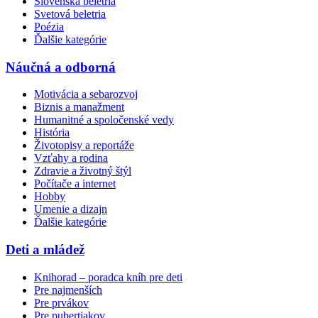
Slovenská beletria
Svetová beletria
Poézia
Ďalšie kategórie
Náučná a odborná
Motivácia a sebarozvoj
Biznis a manažment
Humanitné a spoločenské vedy
História
Životopisy a reportáže
Vzťahy a rodina
Zdravie a životný štýl
Počítače a internet
Hobby
Umenie a dizajn
Ďalšie kategórie
Deti a mládež
Knihorad – poradca kníh pre deti
Pre najmenších
Pre prvákov
Pre pubertiakov