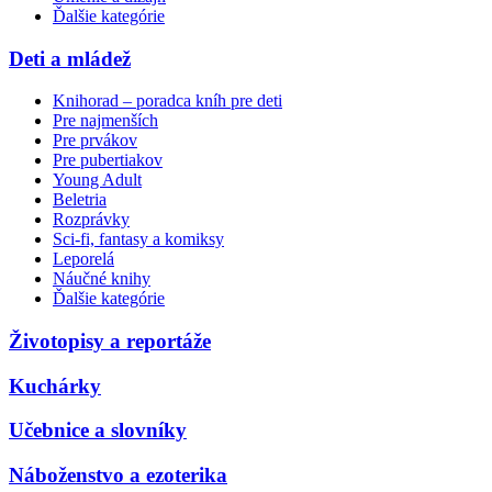
Ďalšie kategórie
Deti a mládež
Knihorad – poradca kníh pre deti
Pre najmenších
Pre prvákov
Pre pubertiakov
Young Adult
Beletria
Rozprávky
Sci-fi, fantasy a komiksy
Leporelá
Náučné knihy
Ďalšie kategórie
Životopisy a reportáže
Kuchárky
Učebnice a slovníky
Náboženstvo a ezoterika