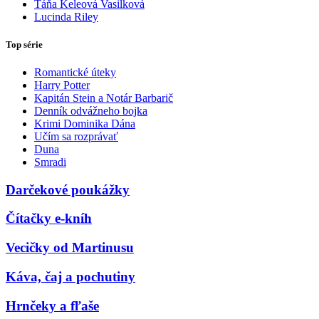
Táňa Keleová Vasilková
Lucinda Riley
Top série
Romantické úteky
Harry Potter
Kapitán Stein a Notár Barbarič
Denník odvážneho bojka
Krimi Dominika Dána
Učím sa rozprávať
Duna
Smradi
Darčekové poukážky
Čítačky e-kníh
Vecičky od Martinusu
Káva, čaj a pochutiny
Hrnčeky a fľaše