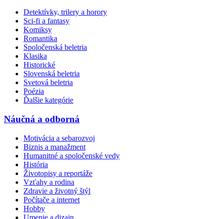
Detektívky, trilery a horory
Sci-fi a fantasy
Komiksy
Romantika
Spoločenská beletria
Klasika
Historické
Slovenská beletria
Svetová beletria
Poézia
Ďalšie kategórie
Náučná a odborná
Motivácia a sebarozvoj
Biznis a manažment
Humanitné a spoločenské vedy
História
Životopisy a reportáže
Vzťahy a rodina
Zdravie a životný štýl
Počítače a internet
Hobby
Umenie a dizajn