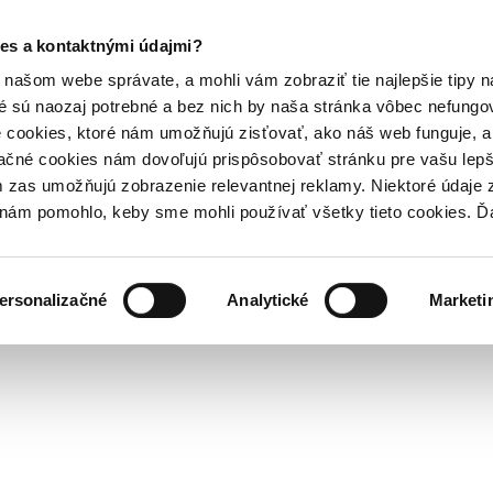
es a kontaktnými údajmi?
našom webe správate, a mohli vám zobraziť tie najlepšie tipy n
é sú naozaj potrebné a bez nich by naša stránka vôbec nefung
 cookies, ktoré nám umožňujú zisťovať, ako náš web funguje, a 
ačné cookies nám dovoľujú prispôsobovať stránku pre vašu lepši
zas umožňujú zobrazenie relevantnej reklamy. Niektoré údaje z
y nám pomohlo, keby sme mohli používať všetky tieto cookies. 
ersonalizačné
Analytické
Marketi