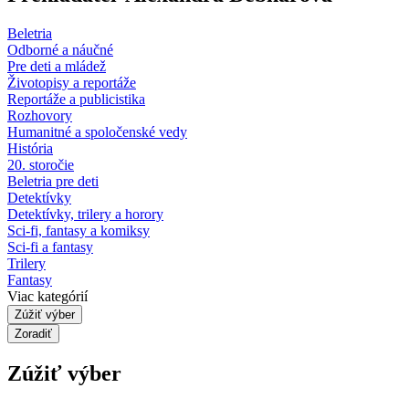
Beletria
Odborné a náučné
Pre deti a mládež
Životopisy a reportáže
Reportáže a publicistika
Rozhovory
Humanitné a spoločenské vedy
História
20. storočie
Beletria pre deti
Detektívky
Detektívky, trilery a horory
Sci-fi, fantasy a komiksy
Sci-fi a fantasy
Trilery
Fantasy
Viac kategórií
Zúžiť výber
Zoradiť
Zúžiť výber