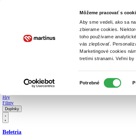
Doručenie
Kníhkupectvá
Knihovrátok
Poukážky
Knižný blog
Kontakt
Môžeme pracovať s cooki
Aby sme vedeli, ako sa na 
zbierame cookies. Niektor
E-knihy
Audioknihy
Hry
Filmy
Knihy
Doplnky
toho používame analytické
vás zlepšovať. Personaliz
Vyhľadávanie
Marketingové cookies nám 
tretími stranami. Veľmi b
Prihlásiť
Vyhľadávanie
Výber
Knihy
Potrebné
P
súhlasu
E-knihy
Audioknihy
Hry
Filmy
Doplnky
Beletria