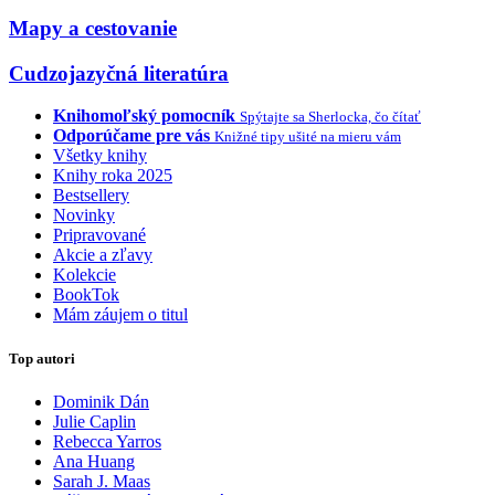
Mapy a cestovanie
Cudzojazyčná literatúra
Knihomoľský pomocník
Spýtajte sa Sherlocka, čo čítať
Odporúčame pre vás
Knižné tipy ušité na mieru vám
Všetky knihy
Knihy roka 2025
Bestsellery
Novinky
Pripravované
Akcie a zľavy
Kolekcie
BookTok
Mám záujem o titul
Top autori
Dominik Dán
Julie Caplin
Rebecca Yarros
Ana Huang
Sarah J. Maas