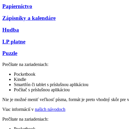
Papiernictvo
Zápisníky a kalendáre
Hudba
LP platne
Puzzle
Prečítate na zariadeniach:
Pocketbook
Kindle
Smartfón či tablet s príslušnou aplikáciou
Počítač s príslušnou aplikáciou
Nie je možné meniť veľkosť písma, formát je preto vhodný skôr pre 
Viac informácií v
našich návodoch
Prečítate na zariadeniach:
Pocketbook