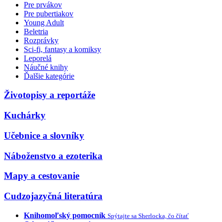
Pre prvákov
Pre pubertiakov
Young Adult
Beletria
Rozprávky
Sci-fi, fantasy a komiksy
Leporelá
Náučné knihy
Ďalšie kategórie
Životopisy a reportáže
Kuchárky
Učebnice a slovníky
Náboženstvo a ezoterika
Mapy a cestovanie
Cudzojazyčná literatúra
Knihomoľský pomocník
Spýtajte sa Sherlocka, čo čítať