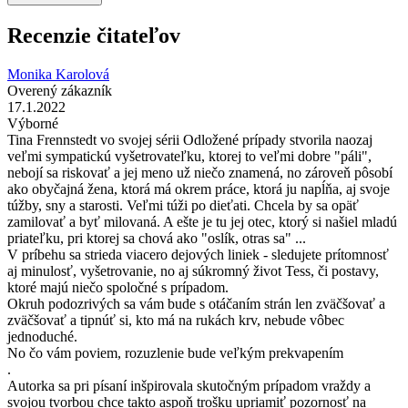
Recenzie čitateľov
Monika Karolová
Overený zákazník
17.1.2022
Výborné
Tina Frennstedt vo svojej sérii Odložené prípady stvorila naozaj
veľmi sympatickú vyšetrovateľku, ktorej to veľmi dobre "páli",
nebojí sa riskovať a jej meno už niečo znamená, no zároveň pôsobí
ako obyčajná žena, ktorá má okrem práce, ktorá ju napĺňa, aj svoje
túžby, sny a starosti. Veľmi túži po dieťati. Chcela by sa opäť
zamilovať a byť milovaná. A ešte je tu jej otec, ktorý si našiel mladú
priateľku, pri ktorej sa chová ako "oslík, otras sa" ...
V príbehu sa strieda viacero dejových liniek - sledujete prítomnosť
aj minulosť, vyšetrovanie, no aj súkromný život Tess, či postavy,
ktoré majú niečo spoločné s prípadom.
Okruh podozrivých sa vám bude s otáčaním strán len zväčšovať a
zväčšovať a tipnúť si, kto má na rukách krv, nebude vôbec
jednoduché.
No čo vám poviem, rozuzlenie bude veľkým prekvapením
.
Autorka sa pri písaní inšpirovala skutočným prípadom vraždy a
svojou tvorbou chce takto aspoň trošku upriamiť pozornosť na