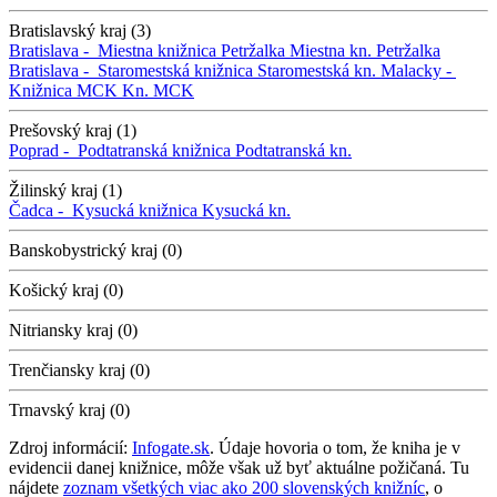
Bratislavský kraj (3)
Bratislava -
Miestna knižnica Petržalka
Miestna kn. Petržalka
Bratislava -
Staromestská knižnica
Staromestská kn.
Malacky -
Knižnica MCK
Kn. MCK
Prešovský kraj (1)
Poprad -
Podtatranská knižnica
Podtatranská kn.
Žilinský kraj (1)
Čadca -
Kysucká knižnica
Kysucká kn.
Banskobystrický kraj (0)
Košický kraj (0)
Nitriansky kraj (0)
Trenčiansky kraj (0)
Trnavský kraj (0)
Zdroj informácií:
Infogate.sk
. Údaje hovoria o tom, že kniha je v
evidencii danej knižnice, môže však už byť aktuálne požičaná. Tu
nájdete
zoznam všetkých viac ako 200 slovenských knižníc
, o