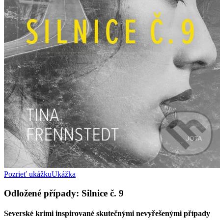
Pozrieť ukážku
Ukážka
Odložené případy: Silnice č. 9
Severské krimi inspirované skutečnými nevyřešenými případy