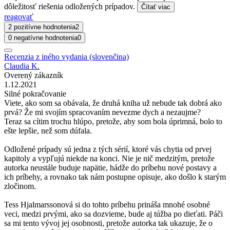
dôležitosť riešenia odložených prípadov.
Čítať viac
reagovať
2 pozitívne hodnotenia
2
0 negatívne hodnotenia
0
Recenzia z iného vydania (slovenčina)
Claudia K.
Overený zákazník
1.12.2021
Silné pokračovanie
Viete, ako som sa obávala, že druhá kniha už nebude tak dobrá ako
prvá? Že mi svojím spracovaním nevezme dych a nezaujme?
Teraz sa cítim trochu hlúpo, pretože, aby som bola úprimná, bolo to
ešte lepšie, než som dúfala.
Odložené prípady sú jedna z tých sérií, ktoré vás chytia od prvej
kapitoly a vypľujú niekde na konci. Nie je nič medzitým, pretože
autorka neustále buduje napätie, hádže do príbehu nové postavy a
ich príbehy, a rovnako tak nám postupne opisuje, ako došlo k starým
zločinom.
Tess Hjalmarssonová si do tohto príbehu prináša mnohé osobné
veci, medzi prvými, ako sa dozvieme, bude aj túžba po dieťati. Páči
sa mi tento vývoj jej osobnosti, pretože autorka tak ukazuje, že o