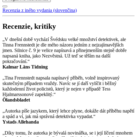
Recenzia z iného vydania (slovenčina)
Recenzie, kritiky
„V dnešní době vychází Švédsku velké množství detektivek, ale
Tinna Frennstedt je dle mého názoru jedním z nejzajímavějších
jmen. Silnice č. 9 je velice napínavá a přinejmenším stejně dobře
napsaná kniha, jako Nezvěstná. Už teď se těším na další
pokračování.“
Kalmar Läns Tidning
„Tina Frennstedt napsala napínavý příběh, volně inspirovaný
skutečným případem vraždy. Navíc se jí daří vylíčit i běžný
každodenní život policistů, který je nejen v případě Tess
Hjalmarssonové zapeklitý.“
Ölandsbladet
„Autorka píše jazykem, který lehce plyne, dokáže dát příběhu napětí
a spád a ví, jak má správná detektivka vypadat.“
Ystads Allehanda
„Díky tomu, že autorka je bývalá novinářka, se i její líčení mnohem