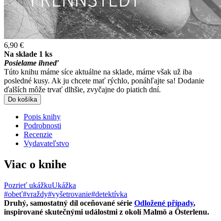
6,90 €
Na sklade 1 ks
Posielame ihneď
Túto knihu máme síce aktuálne na sklade, máme však už iba
posledné kusy. Ak ju chcete mať rýchlo, ponáhľajte sa! Dodanie
ďalších môže trvať dlhšie, zvyčajne do piatich dní.
Do košíka
Popis knihy
Podrobnosti
Recenzie
Vydavateľstvo
Viac o knihe
Pozrieť ukážku
Ukážka
#obeť
#vraždy
#vyšetrovanie
#detektívka
Druhý, samostatný díl oceňované série
Odložené případy
,
inspirované skutečnými událostmi z okolí Malmö a Österlenu.