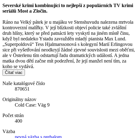
Severské krimi kombinující to nejlepší z populárních TV krimi
seriálů Most a Zločin.
Ráno na Velký pátek je u majáku ve Stenshuvudu nalezena mrtvola
kontroverzní malířky. V její blízkosti objeví policie také zvláštní
druh hlíny, který se před patnácti lety vyskytl na jiném místě činu,
když byl nedaleko Ystadu zavražděn mladý pianista Max Lund.
„Superpoldová“ Tess Hjalmarssonová s kolegyní Marií Erlingovou
sice při vyšetřování neodkryjí žádné zjevné souvislosti mezi oběťmi,
ale v Österlenu tím odstartují řadu dramatických událostí. A jedna
matka dvou dětí začne mít podezření, že její manžel není tím, za
koho se vydává.
Čítať viac
Naše katalógové číslo
870651
Originálny názov
Cold Case: Väg 9
Počet strán
400
Väzba
pevná väzba s prebalom