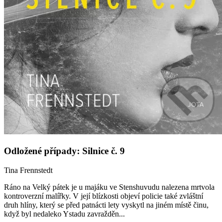
Odložené případy: Silnice č. 9
Tina Frennstedt
Ráno na Velký pátek je u majáku ve Stenshuvudu nalezena mrtvola
kontroverzní malířky. V její blízkosti objeví policie také zvláštní
druh hlíny, který se před patnácti lety vyskytl na jiném místě činu,
když byl nedaleko Ystadu zavražděn...