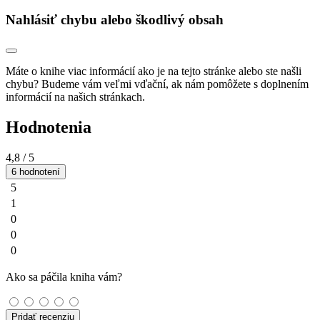
Nahlásiť chybu alebo škodlivý obsah
Máte o knihe viac informácií ako je na tejto stránke alebo ste našli
chybu? Budeme vám veľmi vďační, ak nám pomôžete s doplnením
informácií na našich stránkach.
Hodnotenia
4,8
/ 5
6 hodnotení
5
1
0
0
0
Ako sa páčila kniha vám?
Pridať recenziu