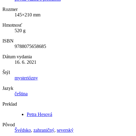
Rozmer
145×210 mm
Hmotnosť
520 g
ISBN
9788075658685
Dátum vydania
16. 6. 2021
Štýl
mysteriózny
Jazyk
čeština
Preklad
Petra Hesová
Pôvod
Švédsko
,
zahraničný
,
severský