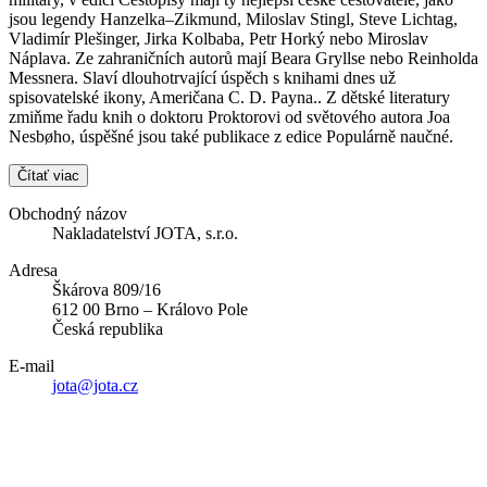
jsou legendy Hanzelka–Zikmund, Miloslav Stingl, Steve Lichtag,
Vladimír Plešinger, Jirka Kolbaba, Petr Horký nebo Miroslav
Náplava. Ze zahraničních autorů mají Beara Gryllse nebo Reinholda
Messnera. Slaví dlouhotrvající úspěch s knihami dnes už
spisovatelské ikony, Američana C. D. Payna.. Z dětské literatury
zmiňme řadu knih o doktoru Proktorovi od světového autora Joa
Nesbøho, úspěšné jsou také publikace z edice Populárně naučné.
Čítať viac
Obchodný názov
Nakladatelství JOTA, s.r.o.
Adresa
Škárova 809/16
612 00 Brno – Královo Pole
Česká republika
E-mail
jota@jota.cz