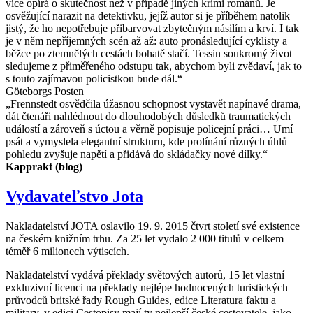
více opírá o skutečnost než v případě jiných krimi románů. Je
osvěžující narazit na detektivku, jejíž autor si je příběhem natolik
jistý, že ho nepotřebuje přibarvovat zbytečným násilím a krví. I tak
je v něm nepříjemných scén až až: auto pronásledující cyklisty a
běžce po ztemnělých cestách bohatě stačí. Tessin soukromý život
sledujeme z přiměřeného odstupu tak, abychom byli zvědaví, jak to
s touto zajímavou policistkou bude dál.“
Göteborgs Posten
„Frennstedt osvědčila úžasnou schopnost vystavět napínavé drama,
dát čtenáři nahlédnout do dlouhodobých důsledků traumatických
událostí a zároveň s úctou a věrně popisuje policejní práci… Umí
psát a vymyslela elegantní strukturu, kde prolínání různých úhlů
pohledu zvyšuje napětí a přidává do skládačky nové dílky.“
Kapprakt (blog)
Vydavateľstvo Jota
Nakladatelství JOTA oslavilo 19. 9. 2015 čtvrt století své existence
na českém knižním trhu. Za 25 let vydalo 2 000 titulů v celkem
téměř 6 milionech výtiscích.
Nakladatelství vydává překlady světových autorů, 15 let vlastní
exkluzivní licenci na překlady nejlépe hodnocených turistických
průvodců britské řady Rough Guides, edice Literatura faktu a
military, v edici Cestopisy mají ty nejlepší české cestovatele, jako