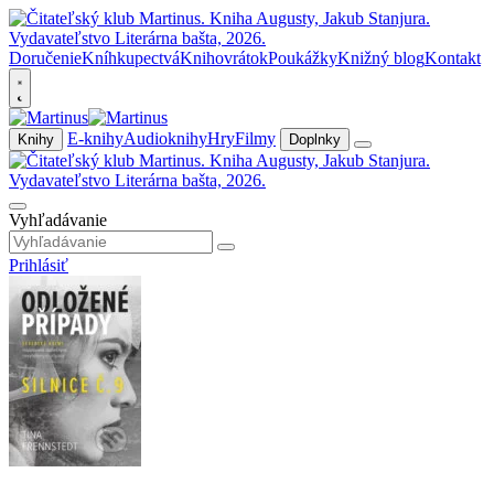
Doručenie
Kníhkupectvá
Knihovrátok
Poukážky
Knižný blog
Kontakt
E-knihy
Audioknihy
Hry
Filmy
Knihy
Doplnky
Vyhľadávanie
Prihlásiť