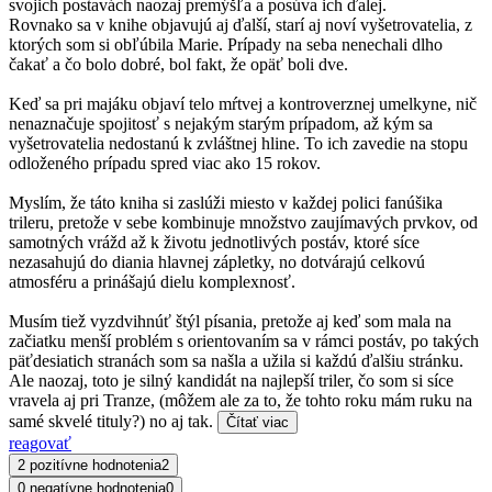
svojich postavách naozaj premýšľa a posúva ich ďalej.
Rovnako sa v knihe objavujú aj ďalší, starí aj noví vyšetrovatelia, z
ktorých som si obľúbila Marie. Prípady na seba nenechali dlho
čakať a čo bolo dobré, bol fakt, že opäť boli dve.
Keď sa pri majáku objaví telo mŕtvej a kontroverznej umelkyne, nič
nenaznačuje spojitosť s nejakým starým prípadom, až kým sa
vyšetrovatelia nedostanú k zvláštnej hline. To ich zavedie na stopu
odloženého prípadu spred viac ako 15 rokov.
Myslím, že táto kniha si zaslúži miesto v každej polici fanúšika
trileru, pretože v sebe kombinuje množstvo zaujímavých prvkov, od
samotných vrážd až k životu jednotlivých postáv, ktoré síce
nezasahujú do diania hlavnej zápletky, no dotvárajú celkovú
atmosféru a prinášajú dielu komplexnosť.
Musím tiež vyzdvihnúť štýl písania, pretože aj keď som mala na
začiatku menší problém s orientovaním sa v rámci postáv, po takých
päťdesiatich stranách som sa našla a užila si každú ďalšiu stránku.
Ale naozaj, toto je silný kandidát na najlepší triler, čo som si síce
vravela aj pri Tranze, (môžem ale za to, že tohto roku mám ruku na
samé skvelé tituly?) no aj tak.
Čítať viac
reagovať
2 pozitívne hodnotenia
2
0 negatívne hodnotenia
0