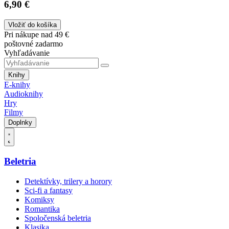
6,90 €
Vložiť do košíka
Pri nákupe nad 49 €
poštovné zadarmo
Vyhľadávanie
Knihy
E-knihy
Audioknihy
Hry
Filmy
Doplnky
Beletria
Detektívky, trilery a horory
Sci-fi a fantasy
Komiksy
Romantika
Spoločenská beletria
Klasika