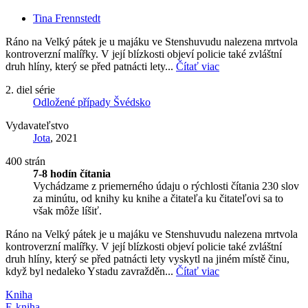
Tina Frennstedt
Ráno na Velký pátek je u majáku ve Stenshuvudu nalezena mrtvola
kontroverzní malířky. V její blízkosti objeví policie také zvláštní
druh hlíny, který se před patnácti lety...
Čítať viac
2. diel série
Odložené případy Švédsko
Vydavateľstvo
Jota
, 2021
400 strán
7-8 hodín čítania
Vychádzame z priemerného údaju o rýchlosti čítania 230 slov
za minútu, od knihy ku knihe a čitateľa ku čitateľovi sa to
však môže líšiť.
Ráno na Velký pátek je u majáku ve Stenshuvudu nalezena mrtvola
kontroverzní malířky. V její blízkosti objeví policie také zvláštní
druh hlíny, který se před patnácti lety vyskytl na jiném místě činu,
když byl nedaleko Ystadu zavražděn...
Čítať viac
Kniha
E-kniha