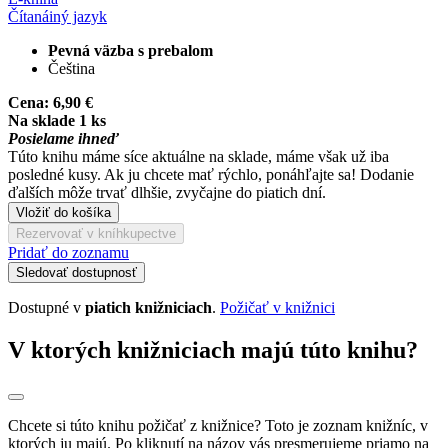
Čítaná
iný jazyk
Pevná väzba s prebalom
Čeština
Cena:
6,90 €
Na sklade 1 ks
Posielame ihneď
Túto knihu máme síce aktuálne na sklade, máme však už iba
posledné kusy. Ak ju chcete mať rýchlo, ponáhľajte sa! Dodanie
ďalších môže trvať dlhšie, zvyčajne do piatich dní.
Vložiť do košíka
Rezervovať v kníhkupectve
Pridať do zoznamu
Sledovať dostupnosť
Dostupné v
piatich knižniciach
.
Požičať v knižnici
V ktorých knižniciach majú túto knihu?
Chcete si túto knihu požičať z knižnice? Toto je zoznam knižníc, v
ktorých ju majú. Po kliknutí na názov vás presmerujeme priamo na