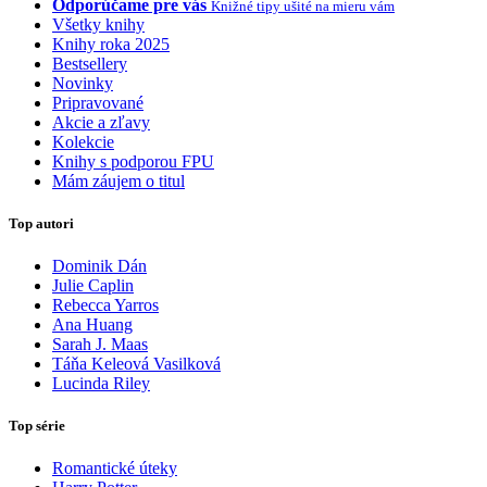
Odporúčame pre vás
Knižné tipy ušité na mieru vám
Všetky knihy
Knihy roka 2025
Bestsellery
Novinky
Pripravované
Akcie a zľavy
Kolekcie
Knihy s podporou FPU
Mám záujem o titul
Top autori
Dominik Dán
Julie Caplin
Rebecca Yarros
Ana Huang
Sarah J. Maas
Táňa Keleová Vasilková
Lucinda Riley
Top série
Romantické úteky