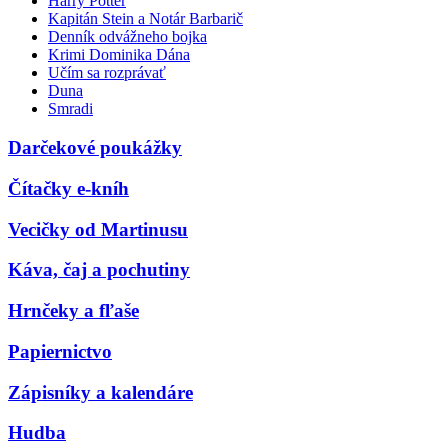
Harry Potter
Kapitán Stein a Notár Barbarič
Denník odvážneho bojka
Krimi Dominika Dána
Učím sa rozprávať
Duna
Smradi
Darčekové poukážky
Čítačky e-kníh
Vecičky od Martinusu
Káva, čaj a pochutiny
Hrnčeky a fľaše
Papiernictvo
Zápisníky a kalendáre
Hudba