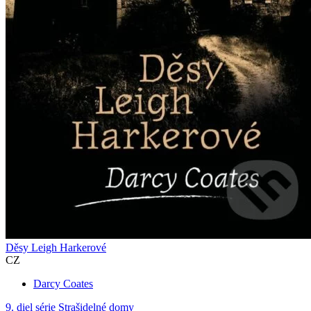
Děsy Leigh Harkerové
CZ
Darcy Coates
9. diel série
Strašidelné domy