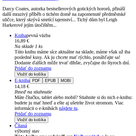
Darcy Coates, autorka bestsellerových gotických hororů, přináší
další mrazivý příběh o tichém domě na zapomenuté předměstské
uličce, který skrývá smrtící tajemství... Tichý dům byl Leigh
Harkerové jejím útočištěm...
Kniha
pevná väzba
16,89 €
Na sklade 1 ks
Túto knihu máme síce aktuálne na sklade, máme však už iba
posledné kusy. Ak ju chcete mať rýchlo, ponáhľajte sa!
Dodanie ďalších môže trvať dlhšie, zvyčajne do štyroch dní.
Pridať do zoznamu
Vložiť do košíka
E-kniha
PDF
EPUB
MOBI
14,18 €
Ihneď na stiahnutie
Máte čítačku, tablet alebo mobil? Stiahnite si do nich e-knihu:
budete ju mať hneď a ešte aj ušetríte život stromom. Viac
informácii o e-knihách
nájdete tu
.
Pridať do zoznamu
Vložiť do košíka
Čítaná
výborný stav