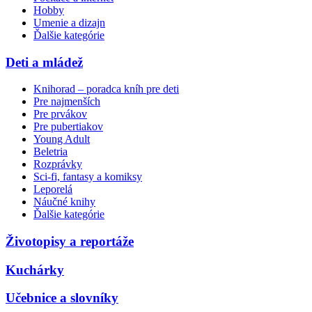
Hobby
Umenie a dizajn
Ďalšie kategórie
Deti a mládež
Knihorad – poradca kníh pre deti
Pre najmenších
Pre prvákov
Pre pubertiakov
Young Adult
Beletria
Rozprávky
Sci-fi, fantasy a komiksy
Leporelá
Náučné knihy
Ďalšie kategórie
Životopisy a reportáže
Kuchárky
Učebnice a slovníky