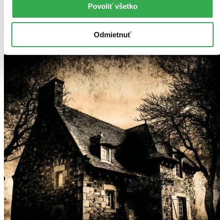
Máte čítačku, tablet alebo mobil? Stiahnite si do nich e-knihu:
Povoliť všetko
budete ju mať hneď a ešte aj ušetríte život stromom. Viac
informácii o e-knihách
nájdete tu
.
Pridať do zoznamu
Odmietnuť
Vložiť do košíka