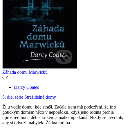
Záhada domu Marwicků
CZ
Darcy Coates
5. diel série
Strašidelné domy
Žiju vedle domu, kde straší. Začala jsem mít podezření, že je s
gotickým domem něco v nepořádku, když jeho rodina prchla
uprostřed noci, děti s křikem a matka uplakaná. Nikdy se nevrátili,
aby si odvezli nábytek. Žádná rodina...