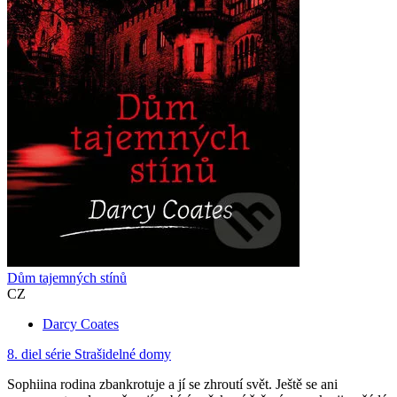
Dům tajemných stínů
CZ
Darcy Coates
8. diel série
Strašidelné domy
Sophiina rodina zbankrotuje a jí se zhroutí svět. Ještě se ani