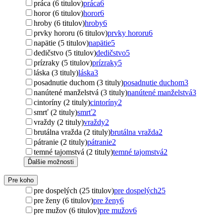
práca (6 titulov)
práca
6
horor (6 titulov)
horor
6
hroby (6 titulov)
hroby
6
prvky hororu (6 titulov)
prvky hororu
6
napätie (5 titulov)
napätie
5
dedičstvo (5 titulov)
dedičstvo
5
prízraky (5 titulov)
prízraky
5
láska (3 tituly)
láska
3
posadnutie duchom (3 tituly)
posadnutie duchom
3
nanútené manželstvá (3 tituly)
nanútené manželstvá
3
cintoríny (2 tituly)
cintoríny
2
smrť (2 tituly)
smrť
2
vraždy (2 tituly)
vraždy
2
brutálna vražda (2 tituly)
brutálna vražda
2
pátranie (2 tituly)
pátranie
2
temné tajomstvá (2 tituly)
temné tajomstvá
2
Ďalšie možnosti
Pre koho
pre dospelých (25 titulov)
pre dospelých
25
pre ženy (6 titulov)
pre ženy
6
pre mužov (6 titulov)
pre mužov
6