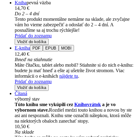
Kniha
pevná väzba
14,70 €
Do 2 – 4 dní
Tento produkt momentálne nemáme na sklade, ale zvyčajne
vám ho vieme zabezpečiť a odoslať do 2 – 4 dní. A
posnažíme sa aj trochu rýchlejšie!
Pridať do zoznamu
Vložiť do košíka
E-kniha
PDF
EPUB
MOBI
12,40 €
Ihneď na stiahnutie
Máte čítačku, tablet alebo mobil? Stiahnite si do nich e-knihu:
budete ju mať hneď a ešte aj ušetríte život stromom. Viac
informácii o e-knihách
nájdete tu
.
Pridať do zoznamu
Vložiť do košíka
Čítaná
výborný stav
Túto knihu sme vykúpili cez
Knihovrátok
a je vo
výbornom stave.
Rozdiel medzi touto knihou a novou by ste
asi ani nespoznali. Knihu sme označili nálepkou, ktorá môže
na niektorých obaloch zanechať stopy.
10,50 €
Na sklade