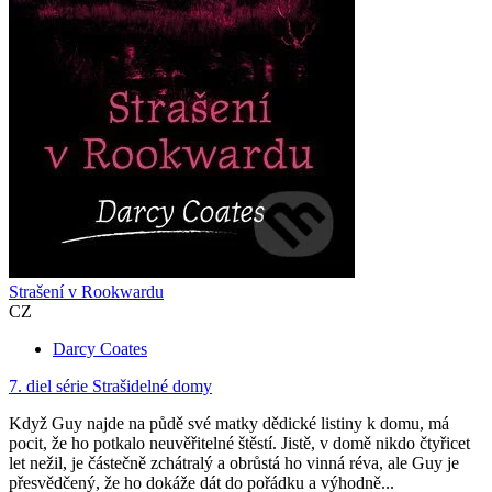
Strašení v Rookwardu
CZ
Darcy Coates
7. diel série
Strašidelné domy
Když Guy najde na půdě své matky dědické listiny k domu, má
pocit, že ho potkalo neuvěřitelné štěstí. Jistě, v domě nikdo čtyřicet
let nežil, je částečně zchátralý a obrůstá ho vinná réva, ale Guy je
přesvědčený, že ho dokáže dát do pořádku a výhodně...