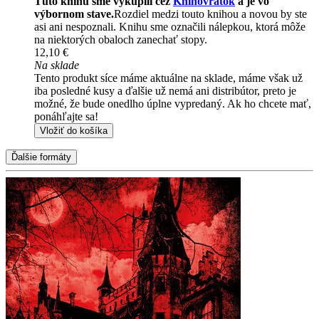
Túto knihu sme vykúpili cez
Knihovrátok
a je vo
výbornom stave.
Rozdiel medzi touto knihou a novou by ste
asi ani nespoznali. Knihu sme označili nálepkou, ktorá môže
na niektorých obaloch zanechať stopy.
12,10 €
Na sklade
Tento produkt síce máme aktuálne na sklade, máme však už
iba posledné kusy a ďalšie už nemá ani distribútor, preto je
možné, že bude onedlho úplne vypredaný. Ak ho chcete mať,
ponáhľajte sa!
Vložiť do košíka
Ďalšie formáty