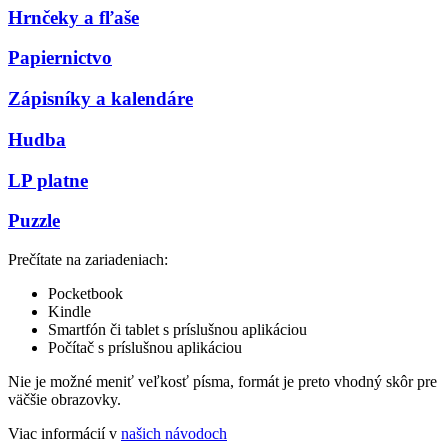
Hrnčeky a fľaše
Papiernictvo
Zápisníky a kalendáre
Hudba
LP platne
Puzzle
Prečítate na zariadeniach:
Pocketbook
Kindle
Smartfón či tablet s príslušnou aplikáciou
Počítač s príslušnou aplikáciou
Nie je možné meniť veľkosť písma, formát je preto vhodný skôr pre
väčšie obrazovky.
Viac informácií v
našich návodoch