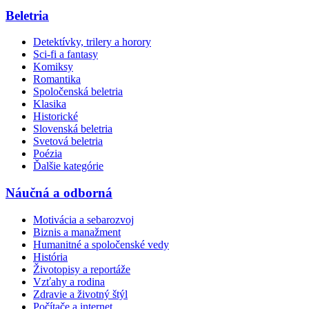
Beletria
Detektívky, trilery a horory
Sci-fi a fantasy
Komiksy
Romantika
Spoločenská beletria
Klasika
Historické
Slovenská beletria
Svetová beletria
Poézia
Ďalšie kategórie
Náučná a odborná
Motivácia a sebarozvoj
Biznis a manažment
Humanitné a spoločenské vedy
História
Životopisy a reportáže
Vzťahy a rodina
Zdravie a životný štýl
Počítače a internet