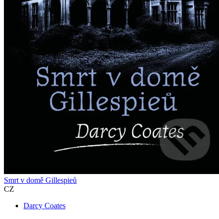
Smrt v domě Gillespieů
CZ
Darcy Coates