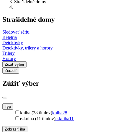
Strašidelné domy
Strašidelné domy
Sledovať sériu
Beletria
Detektívky
Detektívky, trilery a horory
Trilery
Horory
Zúžiť výber
Zoradiť
Zúžiť výber
Typ
kniha (28 titulov)
kniha
28
e-kniha (11 titulov)
e-kniha
11
Zobraziť iba