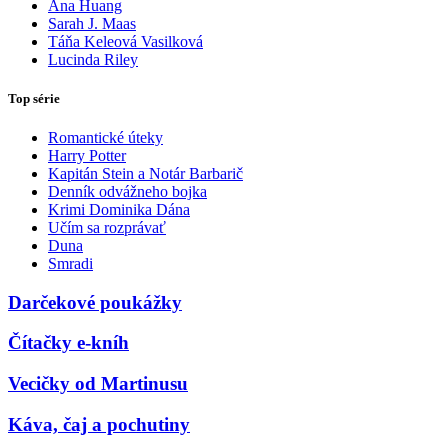
Ana Huang
Sarah J. Maas
Táňa Keleová Vasilková
Lucinda Riley
Top série
Romantické úteky
Harry Potter
Kapitán Stein a Notár Barbarič
Denník odvážneho bojka
Krimi Dominika Dána
Učím sa rozprávať
Duna
Smradi
Darčekové poukážky
Čítačky e-kníh
Vecičky od Martinusu
Káva, čaj a pochutiny