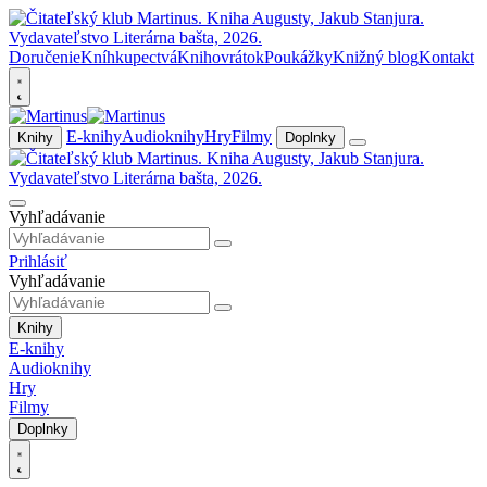
Doručenie
Kníhkupectvá
Knihovrátok
Poukážky
Knižný blog
Kontakt
E-knihy
Audioknihy
Hry
Filmy
Knihy
Doplnky
Vyhľadávanie
Prihlásiť
Vyhľadávanie
Knihy
E-knihy
Audioknihy
Hry
Filmy
Doplnky