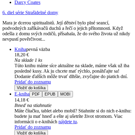
Darcy Coates
6. diel série
Strašidelné domy
Mara je dcerou spiritualistů. Její dětství bylo plné seancí,
podvodných zaříkávačů duchů a řečí o jejich přítomnosti. Když
odešla z domu svých rodičů, přísahala, že do svého života už nikdy
nevpustí pověrčivost...
Kniha
pevná väzba
18,20 €
Na sklade 1 ks
Túto knihu máme síce aktuálne na sklade, máme však už iba
posledné kusy. Ak ju chcete mať rýchlo, ponáhľajte sa!
Dodanie ďalších môže trvať dlhšie, zvyčajne do piatich dní.
Pridať do zoznamu
Vložiť do košíka
E-kniha
PDF
EPUB
MOBI
14,18 €
Ihneď na stiahnutie
Máte čítačku, tablet alebo mobil? Stiahnite si do nich e-knihu:
budete ju mať hneď a ešte aj ušetríte život stromom. Viac
informácii o e-knihách
nájdete tu
.
Pridať do zoznamu
Vložiť do košíka