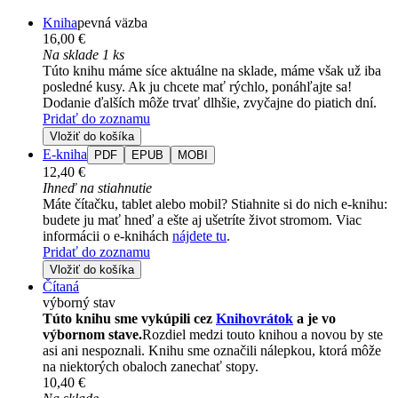
Kniha
pevná väzba
16,00 €
Na sklade 1 ks
Túto knihu máme síce aktuálne na sklade, máme však už iba
posledné kusy. Ak ju chcete mať rýchlo, ponáhľajte sa!
Dodanie ďalších môže trvať dlhšie, zvyčajne do piatich dní.
Pridať do zoznamu
Vložiť do košíka
E-kniha
PDF
EPUB
MOBI
12,40 €
Ihneď na stiahnutie
Máte čítačku, tablet alebo mobil? Stiahnite si do nich e-knihu:
budete ju mať hneď a ešte aj ušetríte život stromom. Viac
informácii o e-knihách
nájdete tu
.
Pridať do zoznamu
Vložiť do košíka
Čítaná
výborný stav
Túto knihu sme vykúpili cez
Knihovrátok
a je vo
výbornom stave.
Rozdiel medzi touto knihou a novou by ste
asi ani nespoznali. Knihu sme označili nálepkou, ktorá môže
na niektorých obaloch zanechať stopy.
10,40 €