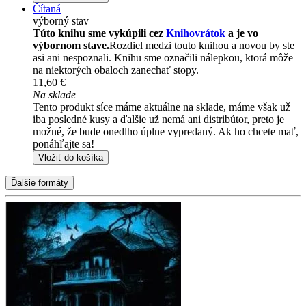
Čítaná
výborný stav
Túto knihu sme vykúpili cez
Knihovrátok
a je vo
výbornom stave.
Rozdiel medzi touto knihou a novou by ste
asi ani nespoznali. Knihu sme označili nálepkou, ktorá môže
na niektorých obaloch zanechať stopy.
11,60 €
Na sklade
Tento produkt síce máme aktuálne na sklade, máme však už
iba posledné kusy a ďalšie už nemá ani distribútor, preto je
možné, že bude onedlho úplne vypredaný. Ak ho chcete mať,
ponáhľajte sa!
Vložiť do košíka
Ďalšie formáty