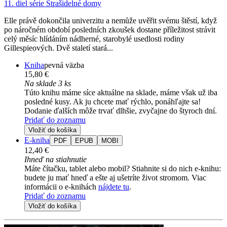
11. diel série
Strašidelné domy
Elle právě dokončila univerzitu a nemůže uvěřit svému štěstí, když
po náročném období posledních zkoušek dostane příležitost strávit
celý měsíc hlídáním nádherné, starobylé usedlosti rodiny
Gillespieových. Dvě staletí stará...
Kniha
pevná väzba
15,80 €
Na sklade 3 ks
Túto knihu máme síce aktuálne na sklade, máme však už iba
posledné kusy. Ak ju chcete mať rýchlo, ponáhľajte sa!
Dodanie ďalších môže trvať dlhšie, zvyčajne do štyroch dní.
Pridať do zoznamu
Vložiť do košíka
E-kniha
PDF
EPUB
MOBI
12,40 €
Ihneď na stiahnutie
Máte čítačku, tablet alebo mobil? Stiahnite si do nich e-knihu:
budete ju mať hneď a ešte aj ušetríte život stromom. Viac
informácii o e-knihách
nájdete tu
.
Pridať do zoznamu
Vložiť do košíka