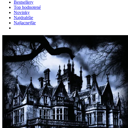
Bestsellery
Top hodnotené
Novinky
Najdrahšie
Najlacnejšie