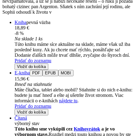
nevzpamatovala, a už se jí nabízí nečekané řešení – o ruku ji požádá
bohatý cizinec pan Argenton. Sňatek s ním zachrání její rodinu, ale
Sophii odsoudí k životu v
Kniha
pevná väzba
18,89 €
-8 %
Na sklade 1 ks
Túto knihu máme síce aktuálne na sklade, máme však už iba
posledné kusy. Ak ju chcete mať rýchlo, ponáhľajte sa!
Dodanie ďalších môže trvať dlhšie, zvyčajne do štyroch dní.
Pridať do zoznamu
Vložiť do košíka
E-kniha
PDF
EPUB
MOBI
15,96 €
Ihneď na stiahnutie
Máte čítačku, tablet alebo mobil? Stiahnite si do nich e-knihu:
budete ju mať hneď a ešte aj ušetríte život stromom. Viac
informácii o e-knihách
nájdete tu
.
Pridať do zoznamu
Vložiť do košíka
Čítaná
výborný stav
Túto knihu sme vykúpili cez
Knihovrátok
a je vo
výbornom stave.
Rozdiel medzi touto knihou a novou by ste