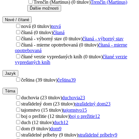
Trenčín (Martinus) (0 titulov)
Trenčín (Martinus)
Ďalšie možnosti
Nové / čítané
nová (0 titulov)
nová
čítaná (0 titulov)
čítaná
čítaná - výborný stav (0 titulov)
čítaná - výborný stav
čítaná - mierne opotrebovaná (0 titulov)
čítaná - mierne
opotrebovaná
čítané verzie vypredaných kníh (0 titulov)
čítané verzie
vypredaných kníh
Jazyk
čeština (39 titulov)
čeština
39
Téma
duchovia (23 titulov)
duchovia
23
strašidelný dom (23 titulov)
strašidelný dom
23
tajomstvo (15 titulov)
tajomstvo
15
boj o prežitie (12 titulov)
boj o prežitie
12
duch (12 titulov)
duch
12
dom (9 titulov)
dom
9
strašidelné príbehy (9 titulov)
strašidelné príbehy
9