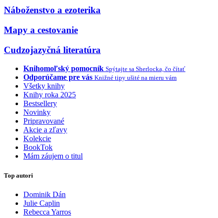
Náboženstvo a ezoterika
Mapy a cestovanie
Cudzojazyčná literatúra
Knihomoľský pomocník
Spýtajte sa Sherlocka, čo čítať
Odporúčame pre vás
Knižné tipy ušité na mieru vám
Všetky knihy
Knihy roka 2025
Bestsellery
Novinky
Pripravované
Akcie a zľavy
Kolekcie
BookTok
Mám záujem o titul
Top autori
Dominik Dán
Julie Caplin
Rebecca Yarros