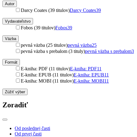
Autor
Darcy Coates (39 titulov)
Darcy Coates
39
Vydavateľstvo
Fobos (39 titulov)
Fobos
39
Väzba
pevná väzba (25 titulov)
pevná väzba
25
pevná väzba s prebalom (3 tituly)
pevná väzba s prebalom
3
Formát
E-kniha: PDF (11 titulov)
E-kniha: PDF
11
E-kniha: EPUB (11 titulov)
E-kniha: EPUB
11
E-kniha: MOBI (11 titulov)
E-kniha: MOBI
11
Zúžiť výber
Zoradiť
Od poslednej časti
Od prvej časti