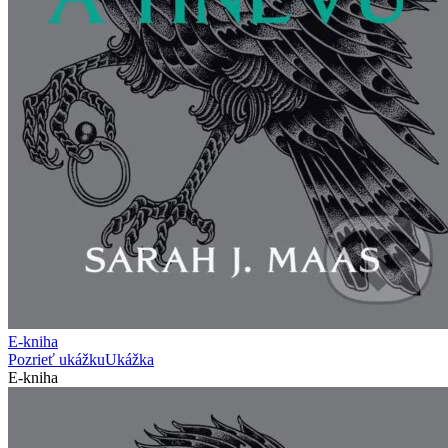
E-kniha
Pozrieť ukážku
Ukážka
E-kniha