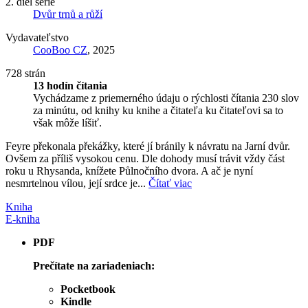
2. diel série
Dvůr trnů a růží
Vydavateľstvo
CooBoo CZ
, 2025
728 strán
13 hodín čítania
Vychádzame z priemerného údaju o rýchlosti čítania 230 slov
za minútu, od knihy ku knihe a čitateľa ku čitateľovi sa to
však môže líšiť.
Feyre překonala překážky, které jí bránily k návratu na Jarní dvůr.
Ovšem za příliš vysokou cenu. Dle dohody musí trávit vždy část
roku u Rhysanda, knížete Půlnočního dvora. A ač je nyní
nesmrtelnou vílou, její srdce je...
Čítať viac
Kniha
E-kniha
PDF
Prečítate na zariadeniach:
Pocketbook
Kindle