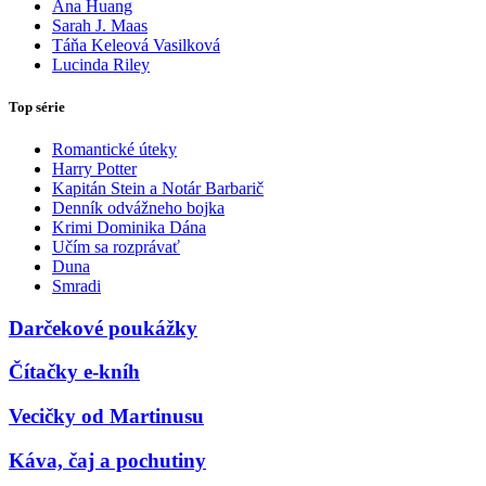
Ana Huang
Sarah J. Maas
Táňa Keleová Vasilková
Lucinda Riley
Top série
Romantické úteky
Harry Potter
Kapitán Stein a Notár Barbarič
Denník odvážneho bojka
Krimi Dominika Dána
Učím sa rozprávať
Duna
Smradi
Darčekové poukážky
Čítačky e-kníh
Vecičky od Martinusu
Káva, čaj a pochutiny