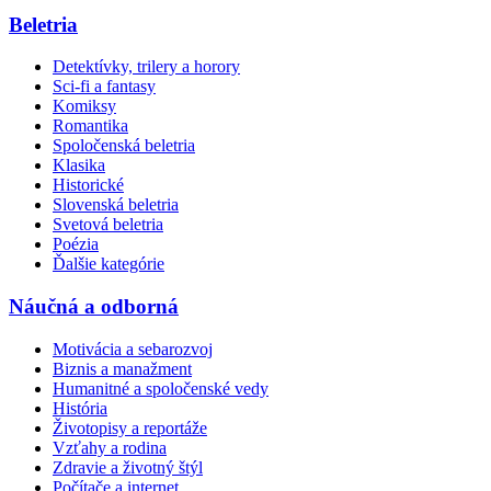
Beletria
Detektívky, trilery a horory
Sci-fi a fantasy
Komiksy
Romantika
Spoločenská beletria
Klasika
Historické
Slovenská beletria
Svetová beletria
Poézia
Ďalšie kategórie
Náučná a odborná
Motivácia a sebarozvoj
Biznis a manažment
Humanitné a spoločenské vedy
História
Životopisy a reportáže
Vzťahy a rodina
Zdravie a životný štýl
Počítače a internet