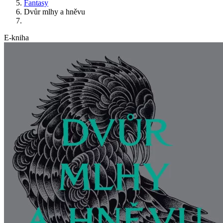
Fantasy
Dvůr mlhy a hněvu
E-kniha