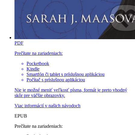
PDF
Prečítate na zariadeniach:
Pocketbook
Kindle
Smartfón či tablet s príslušnou aplikáciou
Počítač s príslušnou aplikáciou
Nie je možné meniť veľkosť písma, formát je preto vhodný
skôr pre väčšie obrazovky.
Viac informácií v
našich návodoch
EPUB
Prečítate na zariadeniach: