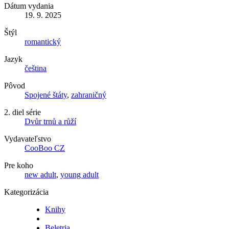
Dátum vydania
19. 9. 2025
Štýl
romantický
Jazyk
čeština
Pôvod
Spojené štáty
,
zahraničný
2. diel série
Dvůr trnů a růží
Vydavateľstvo
CooBoo CZ
Pre koho
new adult
,
young adult
Kategorizácia
Knihy
Beletria