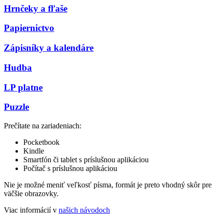
Hrnčeky a fľaše
Papiernictvo
Zápisníky a kalendáre
Hudba
LP platne
Puzzle
Prečítate na zariadeniach:
Pocketbook
Kindle
Smartfón či tablet s príslušnou aplikáciou
Počítač s príslušnou aplikáciou
Nie je možné meniť veľkosť písma, formát je preto vhodný skôr pre
väčšie obrazovky.
Viac informácií v
našich návodoch