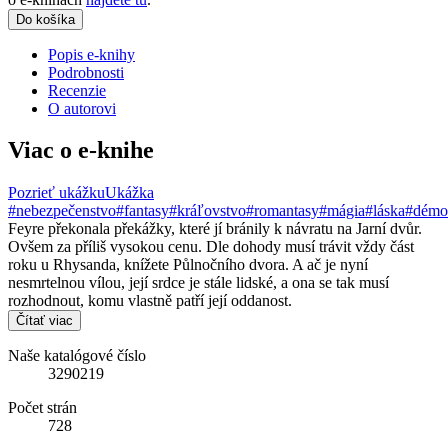
Do košíka
Popis e-knihy
Podrobnosti
Recenzie
O autorovi
Viac o e-knihe
Pozrieť ukážku
Ukážka
#nebezpečenstvo
#fantasy
#kráľovstvo
#romantasy
#mágia
#láska
#démo
Feyre překonala překážky, které jí bránily k návratu na Jarní dvůr.
Ovšem za příliš vysokou cenu. Dle dohody musí trávit vždy část
roku u Rhysanda, knížete Půlnočního dvora. A ač je nyní
nesmrtelnou vílou, její srdce je stále lidské, a ona se tak musí
rozhodnout, komu vlastně patří její oddanost.
Čítať viac
Naše katalógové číslo
3290219
Počet strán
728