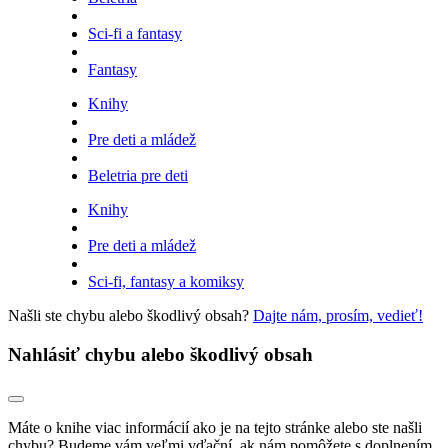
Sci-fi a fantasy
Fantasy
Knihy
Pre deti a mládež
Beletria pre deti
Knihy
Pre deti a mládež
Sci-fi, fantasy a komiksy
Našli ste chybu alebo škodlivý obsah?
Dajte nám, prosím, vedieť!
Nahlásiť chybu alebo škodlivý obsah
Máte o knihe viac informácií ako je na tejto stránke alebo ste našli
chybu? Budeme vám veľmi vďační, ak nám pomôžete s doplnením