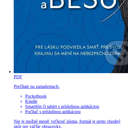
PDF
Prečítate na zariadeniach:
Pocketbook
Kindle
Smartfón či tablet s príslušnou aplikáciou
Počítač s príslušnou aplikáciou
Nie je možné meniť veľkosť písma, formát je preto vhodný
skôr pre väčšie obrazovky.