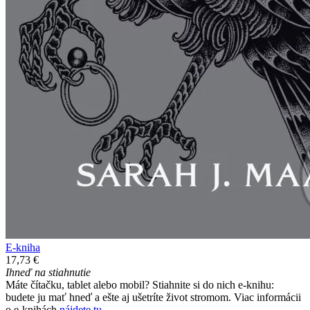
E-kniha
17,73 €
Ihneď na stiahnutie
Máte čítačku, tablet alebo mobil? Stiahnite si do nich e-knihu:
budete ju mať hneď a ešte aj ušetríte život stromom. Viac informácii
o e-knihách
nájdete tu
.