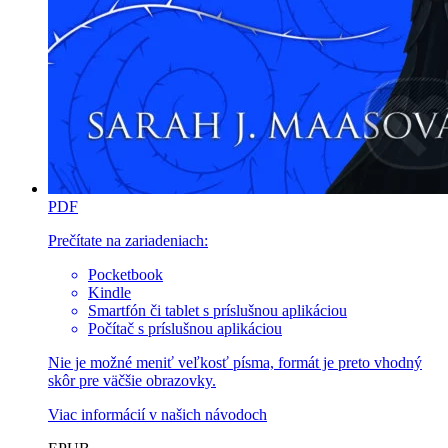
PDF
Prečítate na zariadeniach:
Pocketbook
Kindle
Smartfón či tablet s príslušnou aplikáciou
Počítač s príslušnou aplikáciou
Nie je možné meniť veľkosť písma, formát je preto vhodný
skôr pre väčšie obrazovky.
Viac informácií v
našich návodoch