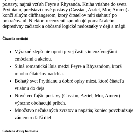
postavy, najmä vzťah Feyre a Rhysanda. Kniha vtiahne do sveta
Prythianu, predstaví nové postavy (Cassian, Azriel, Mor, Amren) a
končí silným cliffhangerom, ktorý čitateľov núti siahnuť po
pokračovaní. Niektorí recenzenti spomínajú pomalší alebo
depresívny začiatok a občasné logické nedostatky v deji a mágii.
Čitatelia oceňujú
Výrazné zlepšenie oproti prvej časti s intenzívnejšími
emóciami a akciou.
Silná romantická línia medzi Feyre a Rhysandom, ktorá
mnoho čitateľov nadchla.
Bohatý svet Prythianu a dobré opisy miest, ktoré čitateľa
vtiahnu do deja.
Nové vedľajšie postavy (Cassian, Azriel, Mor, Amren)
výrazne obohacujú príbeh.
Množstvo nečakaných zvratov a napätia; koniec povzbudzuje
záujem o ďalší diel.
Čitatelia ďalej hodnotia