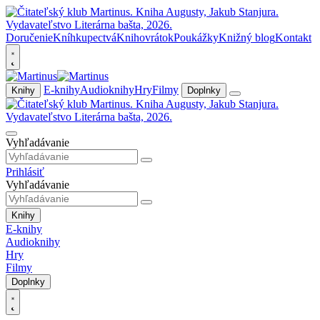
Doručenie
Kníhkupectvá
Knihovrátok
Poukážky
Knižný blog
Kontakt
E-knihy
Audioknihy
Hry
Filmy
Knihy
Doplnky
Vyhľadávanie
Prihlásiť
Vyhľadávanie
Knihy
E-knihy
Audioknihy
Hry
Filmy
Doplnky