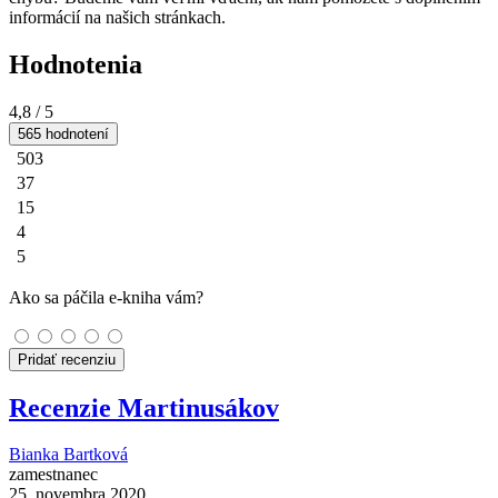
informácií na našich stránkach.
Hodnotenia
4,8
/ 5
565 hodnotení
503
37
15
4
5
Ako sa páčila e-kniha vám?
Pridať recenziu
Recenzie Martinusákov
Bianka Bartková
zamestnanec
25. novembra 2020