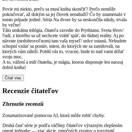
Povie mi niekto, prečo sa musí kniha skončiť? Prečo nemôže
pokračovať, až dokým sa jej človek nenabaží? Čo by znamenalo v
tomto prípade jediné. Séria Na dvore by sa neskončila nikdy, trvala
by večne!
Táto unikátna trilógia, čitateľa zavedie do Prythianu. Sveta férov/
ľudí, z ktorého sa už nechcete vrátiť späť, do fádnej reality. Aj po
návrate (nedobrovoľnom) tam vaša myseľ/ srdce ostanú. Nebudete
schopní vzdať sa postáv, miest, do ktorých ste sa zamilovali, na
ktorých vám záleží. Pohltí vás to, vcucne, bude to nad vami držať
svoju moc.
A to, vážení a milí čitatelia, je mágia, ktorou disponuje len naozaj
dobrá kniha!
Čítať viac
Recenzie čitateľov
Zhrnutie recenzií
Zosumarizované pomocou AI, ktorá môže robiť chyby.
Druhá časť série je podľa väčšiny čitateľov výrazným zlepšením
oproti jednotke — viac akcie, emočných zvratov a rozvinuté