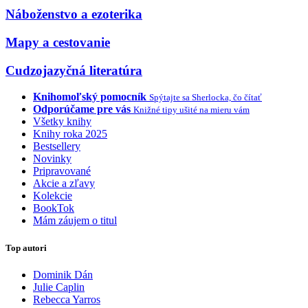
Náboženstvo a ezoterika
Mapy a cestovanie
Cudzojazyčná literatúra
Knihomoľský pomocník
Spýtajte sa Sherlocka, čo čítať
Odporúčame pre vás
Knižné tipy ušité na mieru vám
Všetky knihy
Knihy roka 2025
Bestsellery
Novinky
Pripravované
Akcie a zľavy
Kolekcie
BookTok
Mám záujem o titul
Top autori
Dominik Dán
Julie Caplin
Rebecca Yarros