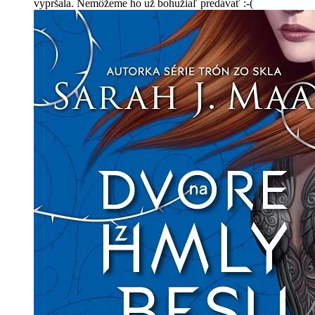
vypršala. Nemôžeme ho už bohužiaľ predávať :-(