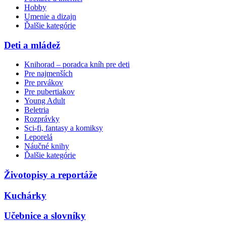
Hobby
Umenie a dizajn
Ďalšie kategórie
Deti a mládež
Knihorad – poradca kníh pre deti
Pre najmenších
Pre prvákov
Pre pubertiakov
Young Adult
Beletria
Rozprávky
Sci-fi, fantasy a komiksy
Leporelá
Náučné knihy
Ďalšie kategórie
Životopisy a reportáže
Kuchárky
Učebnice a slovníky