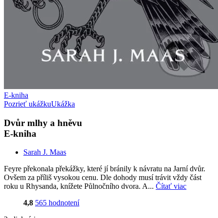
E-kniha
Pozrieť ukážku
Ukážka
Dvůr mlhy a hněvu
E-kniha
Sarah J. Maas
Feyre překonala překážky, které jí bránily k návratu na Jarní dvůr.
Ovšem za příliš vysokou cenu. Dle dohody musí trávit vždy část
roku u Rhysanda, knížete Půlnočního dvora. A...
Čítať viac
4,8
565 hodnotení