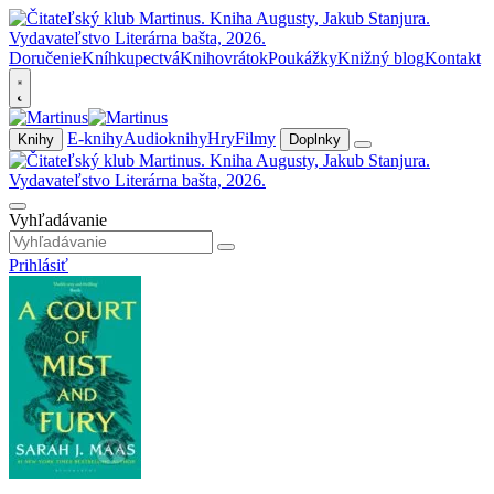
Doručenie
Kníhkupectvá
Knihovrátok
Poukážky
Knižný blog
Kontakt
E-knihy
Audioknihy
Hry
Filmy
Knihy
Doplnky
Vyhľadávanie
Prihlásiť