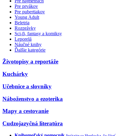
Pre najmenších
Pre prvákov
Pre pubertiakov
Young Adult
Beletria
Rozprávky
Sci-fi, fantasy a komiksy
Leporelá
Náučné knihy
Ďalšie kategórie
Životopisy a reportáže
Kuchárky
Učebnice a slovníky
Náboženstvo a ezoterika
Mapy a cestovanie
Cudzojazyčná literatúra
Knihomoľský pomocník
Spýtajte sa Sherlocka, čo čítať