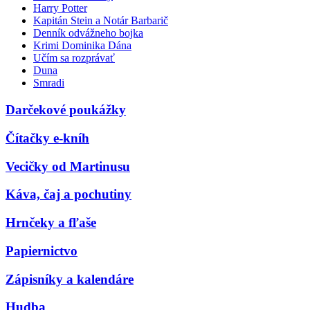
Harry Potter
Kapitán Stein a Notár Barbarič
Denník odvážneho bojka
Krimi Dominika Dána
Učím sa rozprávať
Duna
Smradi
Darčekové poukážky
Čítačky e-kníh
Vecičky od Martinusu
Káva, čaj a pochutiny
Hrnčeky a fľaše
Papiernictvo
Zápisníky a kalendáre
Hudba