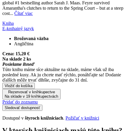
global #1 bestselling author Sarah J. Maas. Feyre survived
Amarantha's clutches to return to the Spring Court – but at a steep
cost...
Čítať viac
Kniha
E-kniha
iný jazyk
Brožovaná väzba
Angličtina
Cena:
15,20 €
Na sklade 2 ks
Posielame ihneď
Túto knihu máme síce aktuálne na sklade, máme však už iba
posledné kusy. Ak ju chcete mať rýchlo, ponáhľajte sa! Dodanie
ďalších môže trvať dlhšie, zvyčajne do 31 dní.
Vložiť do košíka
Rezervovať v kníhkupectve
Na sklade v 19 kníhkupectvách
Pridať do zoznamu
Sledovať dostupnosť
Dostupné v
štyroch knižniciach
.
Požičať v knižnici
V ktorých knižniciach majú túto knihu?