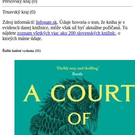
Prešovský kraj (0)
Trnavský kraj (0)
Zdroj informácií:
Infogate.sk
. Údaje hovoria o tom, že kniha je v
evidencii danej knižnice, môže však už byť aktuálne požičaná. Tu
nájdete
zoznam všetkých viac ako 200 slovenských knižníc
, o
ktorých máme údaje.
Ďalšie knižné vydania (11)