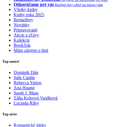
Odporúčame pre vás
Knižné tipy ušité na mieru vám
Všetky knihy
Knihy roka 2025
Bestsellery
Novinky
Pripravované
Akcie a zľavy
Kolekcie
BookTok
Mám záujem o titul
Top autori
Dominik Dán
Julie Caplin
Rebecca Yarros
Ana Huang
Sarah J. Maas
Táňa Keleová Vasilková
Lucinda Riley
Top série
Romantické úteky