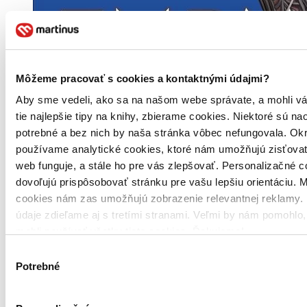
Môžeme pracovať s cookies a kontaktnými údajmi?
Aby sme vedeli, ako sa na našom webe správate, a mohli v
tie najlepšie tipy na knihy, zbierame cookies. Niektoré sú na
potrebné a bez nich by naša stránka vôbec nefungovala. Ok
používame analytické cookies, ktoré nám umožňujú zisťovať
web funguje, a stále ho pre vás zlepšovať. Personalizačné 
dovoľujú prispôsobovať stránku pre vašu lepšiu orientáciu. 
Brožovaná väzba
cookies nám zas umožňujú zobrazenie relevantnej reklamy. 
Angličtina, 2016
údaje zdieľame aj s tretími stranami. Veľmi by nám pomohlo
Vypredané
Ach, mrzí nás to, z tejto knihy sa už predali všetky výtlačky a
mohli používať všetky tieto cookies. Ďakujeme!
nemáme ju na sklade my ani vydavateľ :( Teoreticky však
Výber
môžete mať šťastie v niektorých iných obchodoch, ktoré ešte
Potrebné
nepredali posledné kusy.
súhlasu