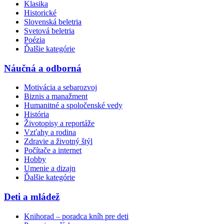
Klasika
Historické
Slovenská beletria
Svetová beletria
Poézia
Ďalšie kategórie
Náučná a odborná
Motivácia a sebarozvoj
Biznis a manažment
Humanitné a spoločenské vedy
História
Životopisy a reportáže
Vzťahy a rodina
Zdravie a životný štýl
Počítače a internet
Hobby
Umenie a dizajn
Ďalšie kategórie
Deti a mládež
Knihorad – poradca kníh pre deti