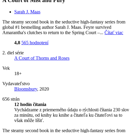
A Court of Mist and Fury
Sarah J. Maas
The steamy second book in the seductive high-fantasy series from
global #1 bestselling author Sarah J. Maas. Feyre survived
Amarantha's clutches to return to the Spring Court –...
Čítať viac
4,8
565 hodnotení
2. diel série
A Court of Thorns and Roses
Vek
18+
Vydavateľstvo
Bloomsbury
, 2020
656 strán
12 hodín čítania
Vychádzame z priemerného údaju o rýchlosti čítania 230 slov
za minútu, od knihy ku knihe a čitateľa ku čitateľovi sa to
však môže líšiť.
The steamy second book in the seductive high-fantasy series from