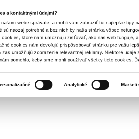
es a kontaktnými údajmi?
našom webe správate, a mohli vám zobraziť tie najlepšie tipy n
é sú naozaj potrebné a bez nich by naša stránka vôbec nefung
 cookies, ktoré nám umožňujú zisťovať, ako náš web funguje, a 
ačné cookies nám dovoľujú prispôsobovať stránku pre vašu lepši
zas umožňujú zobrazenie relevantnej reklamy. Niektoré údaje z
y nám pomohlo, keby sme mohli používať všetky tieto cookies. 
ersonalizačné
Analytické
Marketi