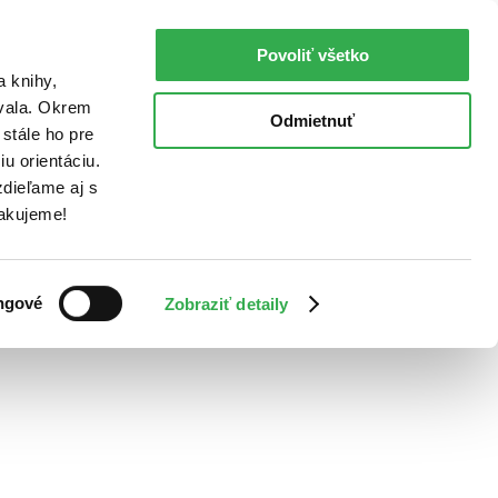
Povoliť všetko
a knihy,
ovala. Okrem
Odmietnuť
stále ho pre
u orientáciu.
dieľame aj s
Ďakujeme!
ngové
Zobraziť detaily