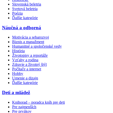
Slovenská beletria
Svetová beletria
Poézia
Ďalšie kategórie
Náučná a odborná
Motivácia a sebarozvoj
Biznis a manažment
Humanitné a spoločenské vedy
História
Životopisy a reportáže
Vzťahy a rodina
Zdravie a životný štýl
Počítače a internet
Hobby
Umenie a dizajn
Ďalšie kategórie
Deti a mládež
Knihorad – poradca kníh pre deti
Pre najmenších
Pre prvákov