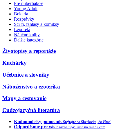
Pre pubertiakov
Young Adult
Beletria
Rozprávky
Sci-fi, fantasy a komiksy
Leporelá
Náučné knihy
Ďalšie kategórie
Životopisy a reportáže
Kuchárky
Učebnice a slovníky
Náboženstvo a ezoterika
Mapy a cestovanie
Cudzojazyčná literatúra
Knihomoľský pomocník
Spýtajte sa Sherlocka, čo čítať
Odporúčame pre vás
Knižné tipy ušité na mieru vám