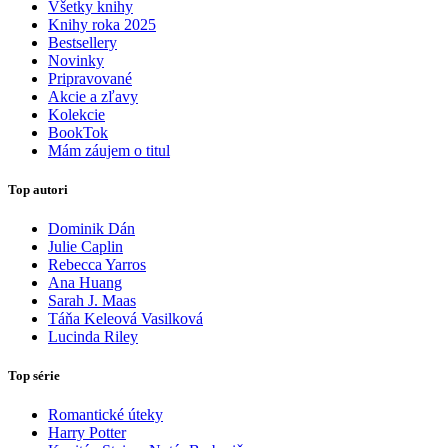
Všetky knihy
Knihy roka 2025
Bestsellery
Novinky
Pripravované
Akcie a zľavy
Kolekcie
BookTok
Mám záujem o titul
Top autori
Dominik Dán
Julie Caplin
Rebecca Yarros
Ana Huang
Sarah J. Maas
Táňa Keleová Vasilková
Lucinda Riley
Top série
Romantické úteky
Harry Potter