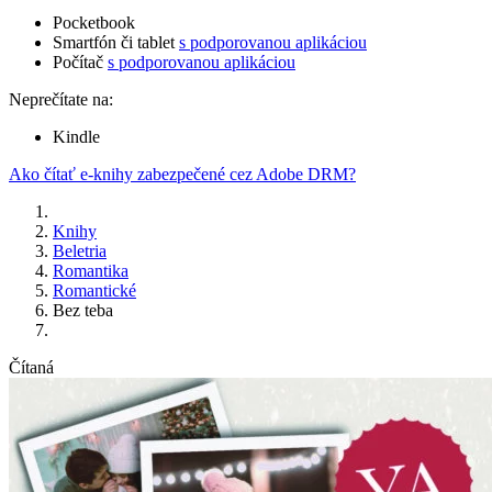
Pocketbook
Smartfón či tablet
s podporovanou aplikáciou
Počítač
s podporovanou aplikáciou
Neprečítate na:
Kindle
Ako čítať e-knihy zabezpečené cez Adobe DRM?
Knihy
Beletria
Romantika
Romantické
Bez teba
Čítaná