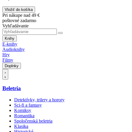
Vložiť do košíka
Pri nákupe nad 49 €
poštovné zadarmo
Vyhľadávanie
Knihy
E-knihy
Audioknihy
Hry
Filmy
Doplnky
Beletria
Detektívky, trilery a horory
Sci-fi a fantasy
Komiksy
Romantika
Spoločenská beletria
Klasika
Historické