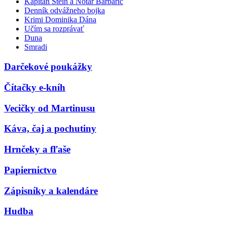
Kapitán Stein a Notár Barbarič
Denník odvážneho bojka
Krimi Dominika Dána
Učím sa rozprávať
Duna
Smradi
Darčekové poukážky
Čítačky e-kníh
Vecičky od Martinusu
Káva, čaj a pochutiny
Hrnčeky a fľaše
Papiernictvo
Zápisníky a kalendáre
Hudba