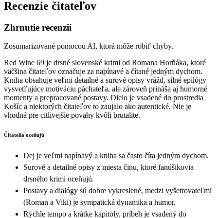
Recenzie čitateľov
Zhrnutie recenzií
Zosumarizované pomocou AI, ktorá môže robiť chyby.
Red Wine 69 je drsné slovenské krimi od Romana Horňáka, ktoré
väčšina čitateľov označuje za napínavé a čítané jedným dychom.
Kniha obsahuje veľmi detailné a surové opisy vrážd, silné epilógy
vysvetľujúce motiváciu páchateľa, ale zároveň prináša aj humorné
momenty a prepracované postavy. Dielo je vsadené do prostredia
Košíc a niektorých čitateľov to zaujalo ako autentické. Nie je
vhodná pre citlivejšie povahy kvôli brutalite.
Čitatelia oceňujú
Dej je veľmi napínavý a kniha sa často číta jedným dychom.
Surové a detailné opisy z miesta činu, ktoré fanúšikovia
drsného krimi oceňujú.
Postavy a dialógy sú dobre vykreslené, medzi vyšetrovateľmi
(Roman a Viki) je sympatická dynamika a humor.
Rýchle tempo a krátke kapitoly, príbeh je vsadený do