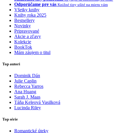
Odporúčame pre vás
Knižné tipy ušité na mieru vám
Všetky knihy
Knihy roka 2025
Bestsellery
Novinky
Pripravované
Akcie a zľavy
Kolekcie
BookTok
Mám záujem o titul
Top autori
Dominik Dán
Julie Caplin
Rebecca Yarros
Ana Huang
Sarah J. Maas
Táňa Keleová Vasilková
Lucinda Riley
Top série
Romantické úteky