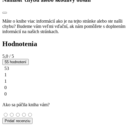
Máte o knihe viac informácií ako je na tejto stránke alebo ste našli
chybu? Budeme vám veľmi vďační, ak nám pomôžete s doplnením
informácií na našich stránkach.
Hodnotenia
5,0
/ 5
55 hodnotení
53
1
1
0
0
Ako sa páčila kniha vám?
Pridať recenziu