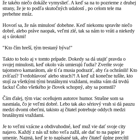
že takéto niečo dokáže vymyslieť. A keď sa na to pozrieme z druhej
strany, že je to podľa skutočných udalostí , po celom tele ma
prebehne mráz.
Hovorí sa, že nás minulosť dobehne. Keď niekomu spravíte niečo
dobré, alebo práve naopak, veľmi zlé, tak sa nám to vráti a niekedy
aj s úrokmi!
"Kto čím hreší, tým trestaný býva!"
Takto to bolo aj v tomto prípade. Dokedy sa dá utajiť pravda o
svojej minulosti, keď okolo vás umierajú ľudia? Zveríte svoje
tajomstvo kamarátom, ale tí ťa musia podraziť, aby ťa ochránili! Kto
zvíťazí? Tvrdohlavosť alebo strach?! A keď už konečne tušíte, kto
stojí za všetkými tými brutálnymi vraždami, realita vám dá trvdú
facku! Čoho všetkého je človek schopný, aby sa pomstil?
Čím ďalej, tým viac oceňujem autorov humor. Strašne som sa
nasmiala, čo je veľmi dobré. Lebo tak ako sériový vrah si dá pauzu
medzi dvomi obeťmi, takisto aj čitatel potrebuje oddych medzi
brutálnymi vraždami.
Je to veľmi vzácne a obdivuhodné, keď muž vie dať svoje city
najavo. Každý z nás už toho veľa zažil, ale dať to na papier je
umenie. Najmä, keď je to napísané tak, aby čitateľ úplne precítil