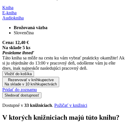
Kniha
E-kniha
Audiokniha
Brožovaná väzba
Slovenčina
Cena:
12,40 €
Na sklade 5 ks
Posielame ihneď
Táto kniha sa môže na cestu ku vám vybrať prakticky okamžite! Ak
si ju objednáte do 13:00 v pracovný deň, odošleme vám ju ešte
dnes, inak najneskôr nasledujúci pracovný deň.
Vložiť do košíka
Rezervovať v kníhkupectve
Na sklade v 10 kníhkupectvách
Pridať do zoznamu
Sledovať dostupnosť
Dostupné v
33 knižniciach
.
Požičať v knižnici
V ktorých knižniciach majú túto knihu?