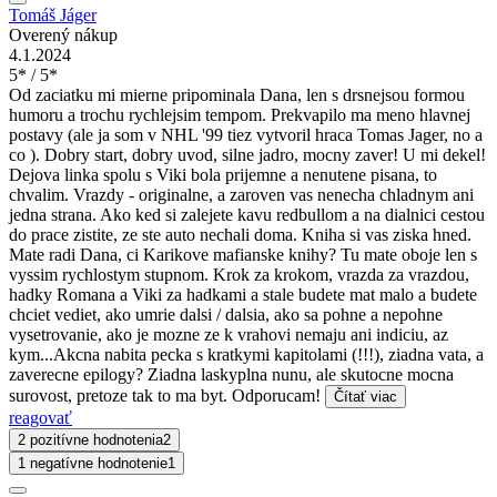
Tomáš Jáger
Overený nákup
4.1.2024
5* / 5*
Od zaciatku mi mierne pripominala Dana, len s drsnejsou formou
humoru a trochu rychlejsim tempom. Prekvapilo ma meno hlavnej
postavy (ale ja som v NHL '99 tiez vytvoril hraca Tomas Jager, no a
co ). Dobry start, dobry uvod, silne jadro, mocny zaver! U
mi dekel!
Dejova linka spolu s Viki bola prijemne a nenutene pisana, to
chvalim. Vrazdy - originalne, a zaroven vas nenecha chladnym ani
jedna strana. Ako ked si zalejete kavu redbullom a na dialnici cestou
do prace zistite, ze ste auto nechali doma. Kniha si vas ziska hned.
Mate radi Dana, ci Karikove mafianske knihy? Tu mate oboje len s
vyssim rychlostym stupnom. Krok za krokom, vrazda za vrazdou,
hadky Romana a Viki za hadkami a stale budete mat malo a budete
chciet vediet, ako umrie dalsi / dalsia, ako sa pohne a nepohne
vysetrovanie, ako je mozne ze k vrahovi nemaju ani indiciu, az
kym...Akcna nabita pecka s kratkymi kapitolami (!!!), ziadna vata, a
zaverecne epilogy? Ziadna laskyplna nunu, ale skutocne mocna
surovost, pretoze tak to ma byt. Odporucam!
Čítať viac
reagovať
2 pozitívne hodnotenia
2
1 negatívne hodnotenie
1