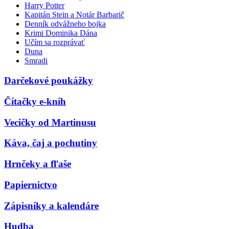
Harry Potter
Kapitán Stein a Notár Barbarič
Denník odvážneho bojka
Krimi Dominika Dána
Učím sa rozprávať
Duna
Smradi
Darčekové poukážky
Čítačky e-kníh
Vecičky od Martinusu
Káva, čaj a pochutiny
Hrnčeky a fľaše
Papiernictvo
Zápisníky a kalendáre
Hudba