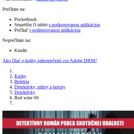
Prečítate na:
Pocketbook
Smartfón či tablet
s podporovanou aplikáciou
Počítač
s podporovanou aplikáciou
Neprečítate na:
Kindle
Ako čítať e-knihy zabezpečené cez Adobe DRM?
Knihy
Beletria
Detektívky, trilery a horory
Detektívky
Red wine 69