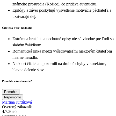
známeho prostredia (Košice), čo pridáva autenticitu.
Epilógy a záver poskytujú vysvetlenie motivácie páchateľa a
uzatvárajú dej.
Čitatelia ďalej hodnotia
Extrémna brutalita a nechutné opisy nie sú vhodné pre ľudí so
slabým žalúdkom.
Romantická linka medzi vyšetrovateľmi niektorým čitateľom
mierne nesadla.
Niektorí čitatelia upozornili na drobné chyby v korektúre,
hlavne delenie slov.
Pomohlo vám zhrnutie?
Pomohlo
Nepomohlo
Martina Jurdíková
Overený zákazník
4.7.2026