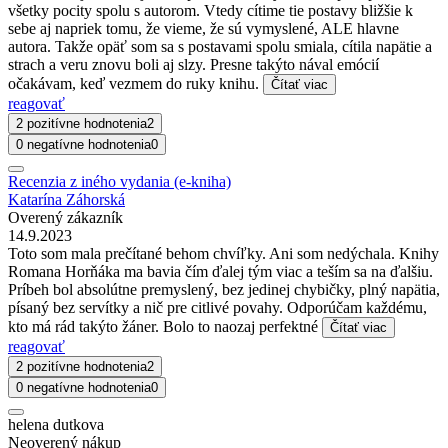
všetky pocity spolu s autorom. Vtedy cítime tie postavy bližšie k
sebe aj napriek tomu, že vieme, že sú vymyslené, ALE hlavne
autora. Takže opäť som sa s postavami spolu smiala, cítila napätie a
strach a veru znovu boli aj slzy. Presne takýto nával emócií
očakávam, keď vezmem do ruky knihu.
Čítať viac
reagovať
2 pozitívne hodnotenia
2
0 negatívne hodnotenia
0
Recenzia z iného vydania (e-kniha)
Katarína Záhorská
Overený zákazník
14.9.2023
Toto som mala prečítané behom chvíľky. Ani som nedýchala. Knihy
Romana Horňáka ma bavia čím ďalej tým viac a teším sa na ďalšiu.
Príbeh bol absolútne premyslený, bez jedinej chybičky, plný napätia,
písaný bez servítky a nič pre citlivé povahy. Odporúčam každému,
kto má rád takýto žáner. Bolo to naozaj perfektné
Čítať viac
reagovať
2 pozitívne hodnotenia
2
0 negatívne hodnotenia
0
helena dutkova
Neoverený nákup