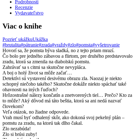
Podrobnosti
Recenzie
Vydavateľstvo
Viac o knihe
Pozrieť ukážku
Ukážka
#brutalita
#pátranie
#zrada
#vraždy
#zlo
#pomsta
#vyšetrovanie
Hovorí sa, že pomsta býva sladká, no z tejto priam mrazí.
Čo bolo pre jedného zábavou a flirtom, pre druhého predstavovalo
zradu, ktorá sa zmenila na diabolskú pomstu.
Zahrávať sa s citmi sa skutočne nevypláca.
A boj o holý život sa môže začať…
Detektívi sú vystavení desivému obrazu zla. Naozaj je niekto
schopný niečoho takého? Skutočne dokáže niekto spáchať také
ohavnosti na iných ľuďoch?
Hrôzostrašné nálezy končatín a znetvorených tiel… Prečo? Kto za
to môže? Aký dôvod má táto beštia, ktorá sa ani nedá nazvať
človekom?
Veľa otázok, no žiadne odpovede.
Vrah musí byť odhalený skôr, ako dokoná svoj pekelný plán –
pomstu za zradu, na ktorú tak dlho čakal.
Zlo nezabúda!
Zlo si brúsi zuby!