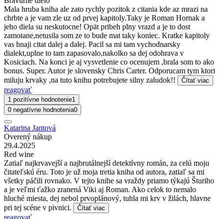
Bravurne dielo
Mala hruba kniha ale zato rychly pozitok z citania kde az mrazi na
chrbte a je vam zle uz od prvej kapitoly.Taky je Roman Hornak a
jeho diela su neskutocne! Opät pribeh plny vrazd a je to dost
zamotane,netusila som ze to bude mat taky koniec. Kratke kapitoly
vas hnaji citat dalej a dalej. Pacil sa mi tam vychodnarsky
dialekt,uplne to tam zapasovalo,nakolko sa dej odohrava v
Kosiciach. Na konci je aj vysvetlenie co ocenujem ,brala som to ako
bonus. Super. Autor je slovensky Chris Carter. Odporucam tym ktori
miluju krvaky ,na tuto knihu potrebujete silny zaludok!!
Čítať viac
reagovať
1 pozitívne hodnotenie
1
0 negatívne hodnotenia
0
Katarina Jantová
Overený nákup
29.4.2025
Red wine
Zatiaľ najkrvavejší a najbrutálnejší detektívny román, za celú moju
čitateľskú éru. Toto je už moja tretia kniha od autora, zatiaľ sa mi
všetky páčili rovnako. V tejto knihe sa vraždy priamo týkajú Šturiho
a je veľmi ťažko zranená Viki aj Roman. Ako celok to nemalo
hluché miesta, dej nebol prvoplánový, tuhla mi krv v žilách, hlavne
pri tej scéne v pivnici.
Čítať viac
reagovať