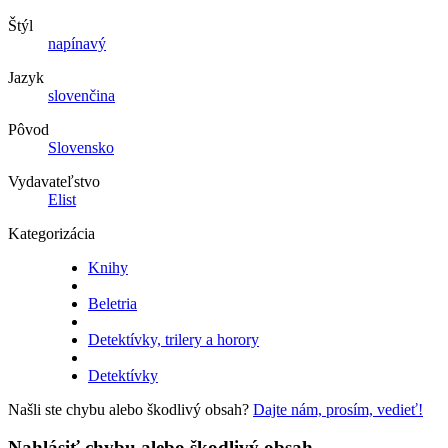
Štýl
napínavý
Jazyk
slovenčina
Pôvod
Slovensko
Vydavateľstvo
Elist
Kategorizácia
Knihy
Beletria
Detektívky, trilery a horory
Detektívky
Našli ste chybu alebo škodlivý obsah?
Dajte nám, prosím, vedieť!
Nahlásiť chybu alebo škodlivý obsah