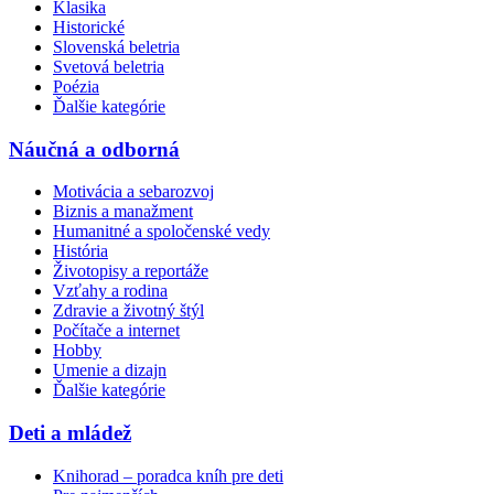
Klasika
Historické
Slovenská beletria
Svetová beletria
Poézia
Ďalšie kategórie
Náučná a odborná
Motivácia a sebarozvoj
Biznis a manažment
Humanitné a spoločenské vedy
História
Životopisy a reportáže
Vzťahy a rodina
Zdravie a životný štýl
Počítače a internet
Hobby
Umenie a dizajn
Ďalšie kategórie
Deti a mládež
Knihorad – poradca kníh pre deti