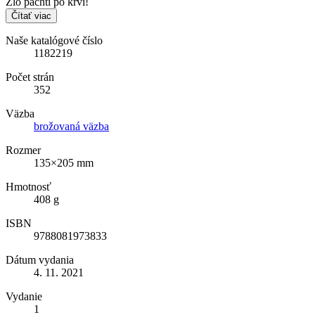
Zlo pachtí po krvi!
Čítať viac
Naše katalógové číslo
1182219
Počet strán
352
Väzba
brožovaná väzba
Rozmer
135×205 mm
Hmotnosť
408 g
ISBN
9788081973833
Dátum vydania
4. 11. 2021
Vydanie
1