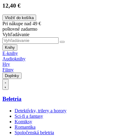
12,40 €
Vložiť do košíka
Pri nákupe nad 49 €
poštovné zadarmo
Vyhľadávanie
Knihy
E-knihy
Audioknihy
Hry
Filmy
Doplnky
Beletria
Detektívky, trilery a horory
Sci-fi a fantasy
Komiksy
Romantika
Spoločenská beletria