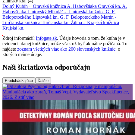
Žilinský kraj (4)
Dolný Kubín -
Oravská knižnica A. Habovštiaka
Oravská kn. A.
Habovštiaka
Liptovský Mikuláš -
Liptovská knižnica G. F.
Belopotockého
Liptovská kn. G. F. Belopotockého
Martin -
Turčianska knižnica
Turčianska kn.
Žilina -
Krajská knižnica
Krajská kn.
Zdroj informácií:
Infogate.sk
. Údaje hovoria o tom, že kniha je v
evidencii danej knižnice, môže však už byť aktuálne požičaná. Tu
nájdete
zoznam všetkých viac ako 200 slovenských knižníc
, o
ktorých máme údaje.
Naši škriatkovia odporúčajú
Predchádzajúce
Ďalšie