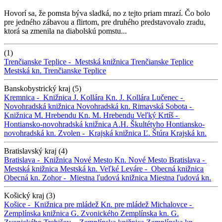
Hovorí sa, že pomsta býva sladká, no z tejto priam mrazí. Čo bolo
pre jedného zábavou a flirtom, pre druhého predstavovalo zradu,
ktorá sa zmenila na diabolskú pomstu...
(1)
Trenčianske Teplice -
Mestská knižnica Trenčianske Teplice
Mestská kn. Trenčianske Teplice
Banskobystrický kraj (5)
Kremnica -
Knižnica J. Kollára
Kn. J. Kollára
Lučenec -
Novohradská knižnica
Novohradská kn.
Rimavská Sobota -
Knižnica M. Hrebendu
Kn. M. Hrebendu
Veľký Krtíš -
Hontiansko-novohradská knižnica A.H. Škultétyho
Hontiansko-
novohradská kn.
Zvolen -
Krajská knižnica Ľ. Štúra
Krajská kn.
Bratislavský kraj (4)
Bratislava -
Knižnica Nové Mesto
Kn. Nové Mesto
Bratislava -
Mestská knižnica
Mestská kn.
Veľké Leváre -
Obecná knižnica
Obecná kn.
Zohor -
Miestna ľudová knižnica
Miestna ľudová kn.
Košický kraj (3)
Košice -
Knižnica pre mládež
Kn. pre mládež
Michalovce -
Zemplínska knižnica G. Zvonického
Zemplínska kn. G.