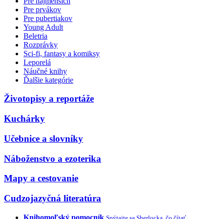
Pre najmenších
Pre prvákov
Pre pubertiakov
Young Adult
Beletria
Rozprávky
Sci-fi, fantasy a komiksy
Leporelá
Náučné knihy
Ďalšie kategórie
Životopisy a reportáže
Kuchárky
Učebnice a slovníky
Náboženstvo a ezoterika
Mapy a cestovanie
Cudzojazyčná literatúra
Knihomoľský pomocník
Spýtajte sa Sherlocka, čo čítať