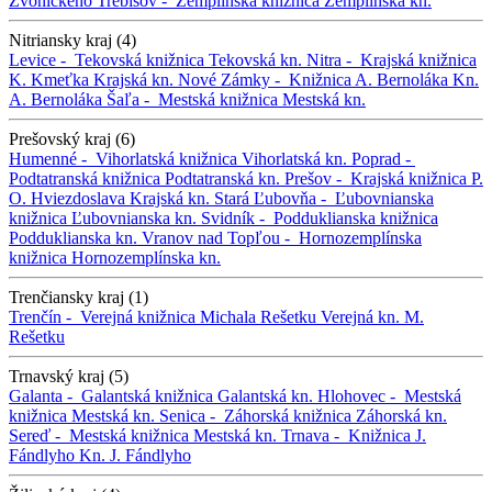
Zvonického
Trebišov -
Zemplínska knižnica
Zemplínska kn.
Nitriansky kraj (4)
Levice -
Tekovská knižnica
Tekovská kn.
Nitra -
Krajská knižnica
K. Kmeťka
Krajská kn.
Nové Zámky -
Knižnica A. Bernoláka
Kn.
A. Bernoláka
Šaľa -
Mestská knižnica
Mestská kn.
Prešovský kraj (6)
Humenné -
Vihorlatská knižnica
Vihorlatská kn.
Poprad -
Podtatranská knižnica
Podtatranská kn.
Prešov -
Krajská knižnica P.
O. Hviezdoslava
Krajská kn.
Stará Ľubovňa -
Ľubovnianska
knižnica
Ľubovnianska kn.
Svidník -
Podduklianska knižnica
Podduklianska kn.
Vranov nad Topľou -
Hornozemplínska
knižnica
Hornozemplínska kn.
Trenčiansky kraj (1)
Trenčín -
Verejná knižnica Michala Rešetku
Verejná kn. M.
Rešetku
Trnavský kraj (5)
Galanta -
Galantská knižnica
Galantská kn.
Hlohovec -
Mestská
knižnica
Mestská kn.
Senica -
Záhorská knižnica
Záhorská kn.
Sereď -
Mestská knižnica
Mestská kn.
Trnava -
Knižnica J.
Fándlyho
Kn. J. Fándlyho