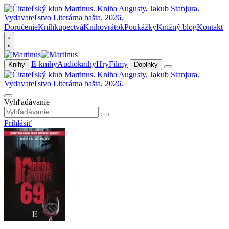
Doručenie
Kníhkupectvá
Knihovrátok
Poukážky
Knižný blog
Kontakt
E-knihy
Audioknihy
Hry
Filmy
Knihy
Doplnky
Vyhľadávanie
Prihlásiť