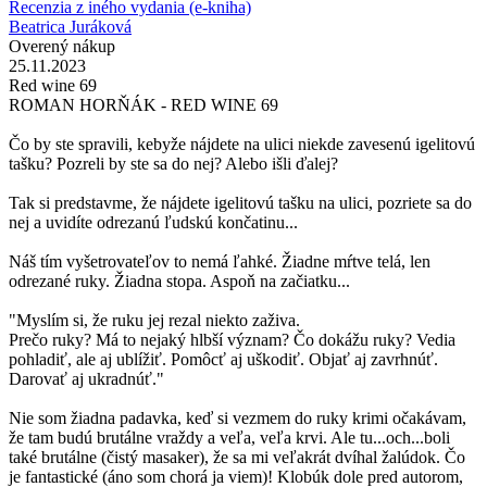
Recenzia z iného vydania (e-kniha)
Beatrica Juráková
Overený nákup
25.11.2023
Red wine 69
ROMAN HORŇÁK - RED WINE 69
Čo by ste spravili, kebyže nájdete na ulici niekde zavesenú igelitovú
tašku? Pozreli by ste sa do nej? Alebo išli ďalej?
Tak si predstavme, že nájdete igelitovú tašku na ulici, pozriete sa do
nej a uvidíte odrezanú ľudskú končatinu...
Náš tím vyšetrovateľov to nemá ľahké. Žiadne mŕtve telá, len
odrezané ruky. Žiadna stopa. Aspoň na začiatku...
"Myslím si, že ruku jej rezal niekto zaživa.
Prečo ruky? Má to nejaký hlbší význam? Čo dokážu ruky? Vedia
pohladiť, ale aj ublížiť. Pomôcť aj uškodiť. Objať aj zavrhnúť.
Darovať aj ukradnúť."
Nie som žiadna padavka, keď si vezmem do ruky krimi očakávam,
že tam budú brutálne vraždy a veľa, veľa krvi. Ale tu...och...boli
také brutálne (čistý masaker), že sa mi veľakrát dvíhal žalúdok. Čo
je fantastické (áno som chorá ja viem)! Klobúk dole pred autorom,