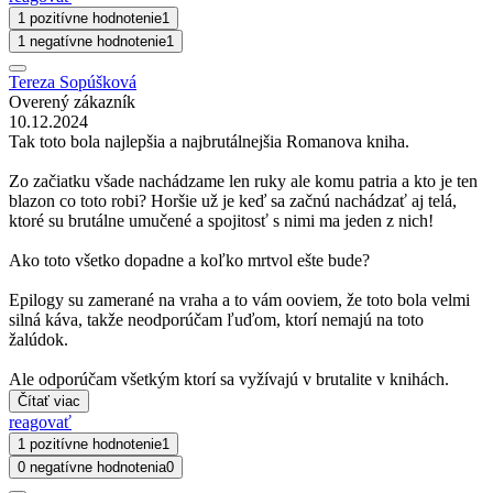
1 pozitívne hodnotenie
1
1 negatívne hodnotenie
1
Tereza Sopúšková
Overený zákazník
10.12.2024
Tak toto bola najlepšia a najbrutálnejšia Romanova kniha.
Zo začiatku všade nachádzame len ruky ale komu patria a kto je ten
blazon co toto robi? Horšie už je keď sa začnú nachádzať aj telá,
ktoré su brutálne umučené a spojitosť s nimi ma jeden z nich!
Ako toto všetko dopadne a koľko mrtvol ešte bude?
Epilogy su zamerané na vraha a to vám ooviem, že toto bola velmi
silná káva, takže neodporúčam ľuďom, ktorí nemajú na toto
žalúdok.
Ale odporúčam všetkým ktorí sa vyžívajú v brutalite v knihách.
Čítať viac
reagovať
1 pozitívne hodnotenie
1
0 negatívne hodnotenia
0