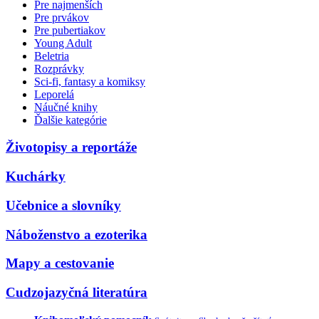
Pre najmenších
Pre prvákov
Pre pubertiakov
Young Adult
Beletria
Rozprávky
Sci-fi, fantasy a komiksy
Leporelá
Náučné knihy
Ďalšie kategórie
Životopisy a reportáže
Kuchárky
Učebnice a slovníky
Náboženstvo a ezoterika
Mapy a cestovanie
Cudzojazyčná literatúra