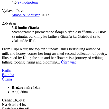
4,6
97 hodnotení
Vydavateľstvo
Simon & Schuster
, 2017
256 strán
5-6 hodín čítania
Vychádzame z priemerného údaju o rýchlosti čítania 230 slov
za minútu, od knihy ku knihe a čitateľa ku čitateľovi sa to
však môže líšiť.
From Rupi Kaur, the top ten Sunday Times bestselling author of
milk and honey, comes her long-awaited second collection of poetry.
Illustrated by Kaur, the sun and her flowers is a journey of wilting,
falling, rooting, rising and blooming...
Čítať viac
Kniha
E-kniha
Čítaná
Brožovaná väzba
Angličtina
Cena:
16,50 €
Na sklade 4 ks
Posielame ihneď