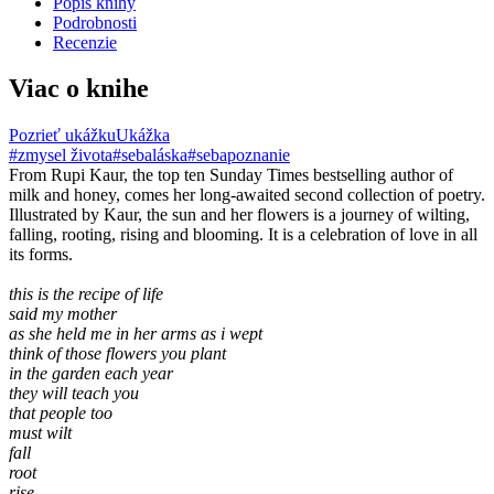
Popis knihy
Podrobnosti
Recenzie
Viac o knihe
Pozrieť ukážku
Ukážka
#zmysel života
#sebaláska
#sebapoznanie
From Rupi Kaur, the top ten Sunday Times bestselling author of
milk and honey, comes her long-awaited second collection of poetry.
Illustrated by Kaur, the sun and her flowers is a journey of wilting,
falling, rooting, rising and blooming. It is a celebration of love in all
its forms.
this is the recipe of life
said my mother
as she held me in her arms as i wept
think of those flowers you plant
in the garden each year
they will teach you
that people too
must wilt
fall
root
rise