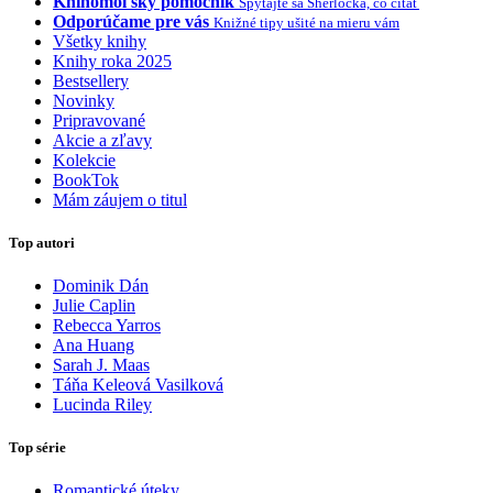
Knihomoľský pomocník
Spýtajte sa Sherlocka, čo čítať
Odporúčame pre vás
Knižné tipy ušité na mieru vám
Všetky knihy
Knihy roka 2025
Bestsellery
Novinky
Pripravované
Akcie a zľavy
Kolekcie
BookTok
Mám záujem o titul
Top autori
Dominik Dán
Julie Caplin
Rebecca Yarros
Ana Huang
Sarah J. Maas
Táňa Keleová Vasilková
Lucinda Riley
Top série
Romantické úteky