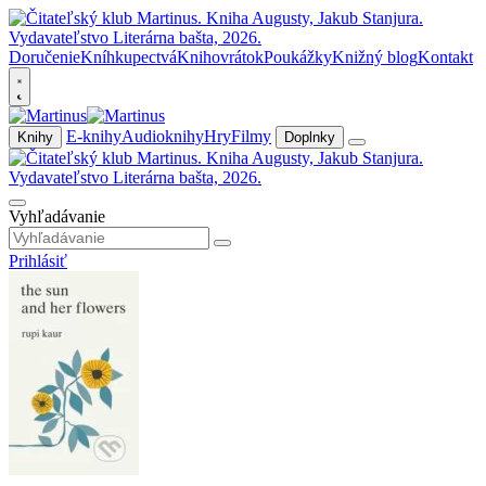
Doručenie
Kníhkupectvá
Knihovrátok
Poukážky
Knižný blog
Kontakt
E-knihy
Audioknihy
Hry
Filmy
Knihy
Doplnky
Vyhľadávanie
Prihlásiť