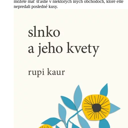
môžete mať šťastie v niektorých iných obchodoch, ktoré ešte
nepredali posledné kusy.