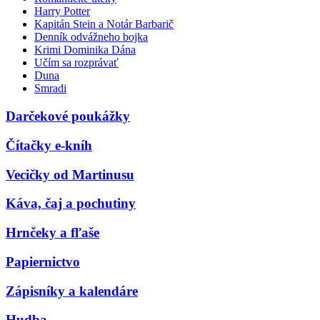
Harry Potter
Kapitán Stein a Notár Barbarič
Denník odvážneho bojka
Krimi Dominika Dána
Učím sa rozprávať
Duna
Smradi
Darčekové poukážky
Čítačky e-kníh
Vecičky od Martinusu
Káva, čaj a pochutiny
Hrnčeky a fľaše
Papiernictvo
Zápisníky a kalendáre
Hudba