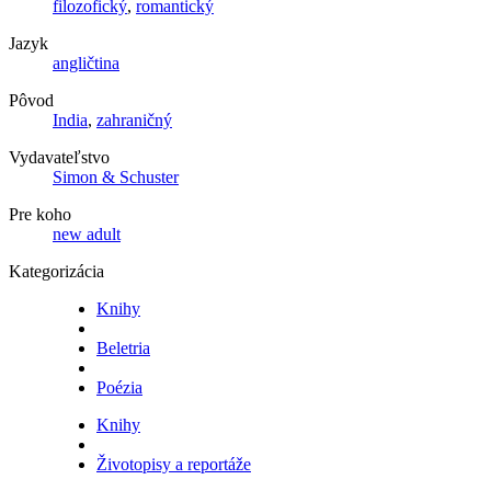
filozofický
,
romantický
Jazyk
angličtina
Pôvod
India
,
zahraničný
Vydavateľstvo
Simon & Schuster
Pre koho
new adult
Kategorizácia
Knihy
Beletria
Poézia
Knihy
Životopisy a reportáže