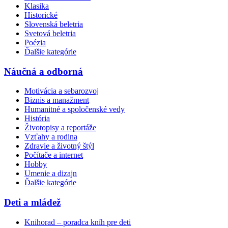
Klasika
Historické
Slovenská beletria
Svetová beletria
Poézia
Ďalšie kategórie
Náučná a odborná
Motivácia a sebarozvoj
Biznis a manažment
Humanitné a spoločenské vedy
História
Životopisy a reportáže
Vzťahy a rodina
Zdravie a životný štýl
Počítače a internet
Hobby
Umenie a dizajn
Ďalšie kategórie
Deti a mládež
Knihorad – poradca kníh pre deti