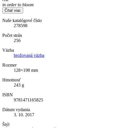
in order to bloom
Čítať viac
Naše katalógové číslo
278598
Počet strán
256
Väzba
brožovaná väzba
Rozmer
128×198 mm
Hmotnosť
243 g
ISBN
9781471165825
Dátum vydania
3. 10. 2017
Štýl