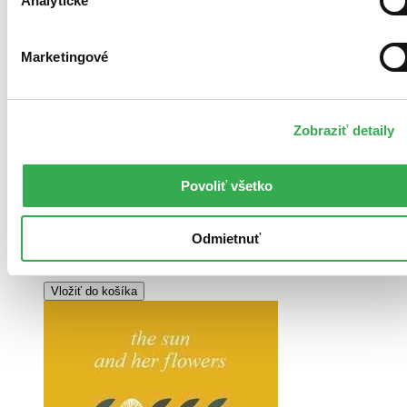
Analytické
Marketingové
Pevná väzba
Angličtina, 2018
Zobraziť detaily
Viac ako 30 dní
Tento produkt je na objednávku a jeho dodanie môže trvať aj
viac ako 30 dní. Urobíme však všetko pre to, aby sme vašu
Povoliť všetko
objednávku odoslali čo najskôr a o jej ceste vás budeme včas
informovať.
-7 %
Odmietnuť
18,00 €
Vložiť do košíka