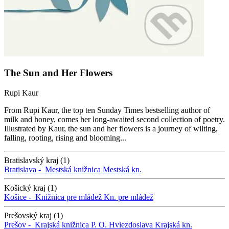
The Sun and Her Flowers
Rupi Kaur
From Rupi Kaur, the top ten Sunday Times bestselling author of
milk and honey, comes her long-awaited second collection of poetry.
Illustrated by Kaur, the sun and her flowers is a journey of wilting,
falling, rooting, rising and blooming...
Bratislavský kraj (1)
Bratislava -
Mestská knižnica
Mestská kn.
Košický kraj (1)
Košice -
Knižnica pre mládež
Kn. pre mládež
Prešovský kraj (1)
Prešov -
Krajská knižnica P. O. Hviezdoslava
Krajská kn.