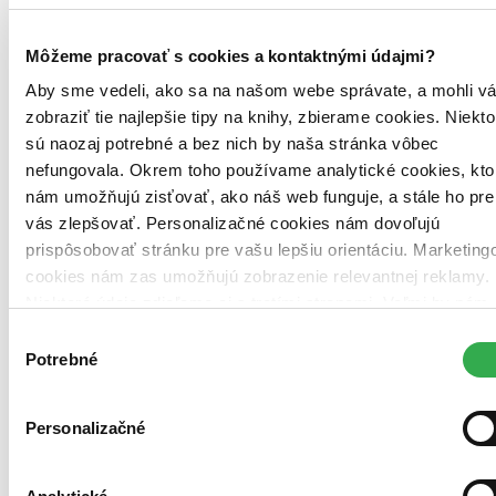
Tento produkt je na objednávku a jeho dodanie môže trvať aj
viac ako 30 dní. Urobíme však všetko pre to, aby sme vašu
objednávku odoslali čo najskôr a o jej ceste vás budeme včas
Môžeme pracovať s cookies a kontaktnými údajmi?
informovať.
Aby sme vedeli, ako sa na našom webe správate, a mohli v
11,40 €
zobraziť tie najlepšie tipy na knihy, zbierame cookies. Niekto
sú naozaj potrebné a bez nich by naša stránka vôbec
Vložiť do košíka
nefungovala. Okrem toho používame analytické cookies, kto
nám umožňujú zisťovať, ako náš web funguje, a stále ho pre
vás zlepšovať. Personalizačné cookies nám dovoľujú
prispôsobovať stránku pre vašu lepšiu orientáciu. Marketing
cookies nám zas umožňujú zobrazenie relevantnej reklamy.
Niektoré údaje zdieľame aj s tretími stranami. Veľmi by nám
pomohlo, keby sme mohli používať všetky tieto cookies.
Výber
Ďakujeme!
Potrebné
súhlasu
Personalizačné