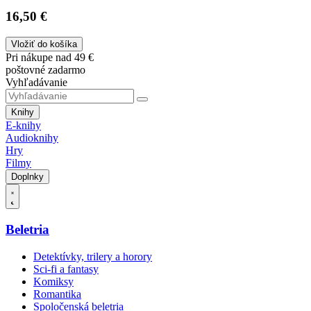
16,50 €
Vložiť do košíka
Pri nákupe nad 49 €
poštovné zadarmo
Vyhľadávanie
Knihy
E-knihy
Audioknihy
Hry
Filmy
Doplnky
Beletria
Detektívky, trilery a horory
Sci-fi a fantasy
Komiksy
Romantika
Spoločenská beletria