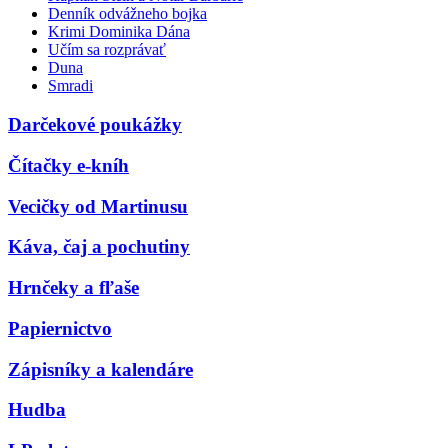
Denník odvážneho bojka
Krimi Dominika Dána
Učím sa rozprávať
Duna
Smradi
Darčekové poukážky
Čítačky e-kníh
Vecičky od Martinusu
Káva, čaj a pochutiny
Hrnčeky a fľaše
Papiernictvo
Zápisníky a kalendáre
Hudba