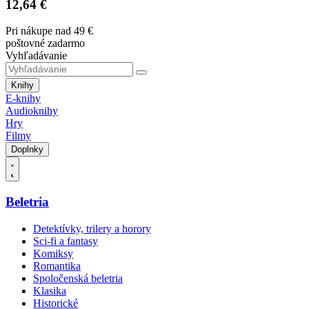
12,64 €
Pri nákupe nad 49 €
poštovné zadarmo
Vyhľadávanie
Knihy
E-knihy
Audioknihy
Hry
Filmy
Doplnky
Beletria
Detektívky, trilery a horory
Sci-fi a fantasy
Komiksy
Romantika
Spoločenská beletria
Klasika
Historické