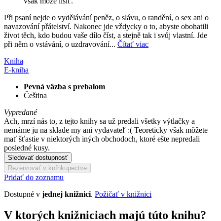
však môže líšiť.
Při psaní nejde o vydělávání peněz, o slávu, o randění, o sex ani o
navazování přátelství. Nakonec jde vždycky o to, abyste obohatili
život těch, kdo budou vaše dílo číst, a stejně tak i svůj vlastní. Jde
při něm o vstávání, o uzdravování...
Čítať viac
Kniha
E-kniha
Pevná väzba s prebalom
Čeština
Vypredané
Ach, mrzí nás to, z tejto knihy sa už predali všetky výtlačky a
nemáme ju na sklade my ani vydavateľ :( Teoreticky však môžete
mať šťastie v niektorých iných obchodoch, ktoré ešte nepredali
posledné kusy.
Sledovať dostupnosť
Rezervovať v kníhkupectve
Pridať do zoznamu
Dostupné v
jednej knižnici
.
Požičať v knižnici
V ktorých knižniciach majú túto knihu?