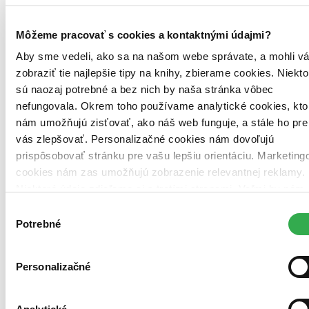
Môžeme pracovať s cookies a kontaktnými údajmi?
Aby sme vedeli, ako sa na našom webe správate, a mohli v
zobraziť tie najlepšie tipy na knihy, zbierame cookies. Niekto
sú naozaj potrebné a bez nich by naša stránka vôbec
nefungovala. Okrem toho používame analytické cookies, kto
nám umožňujú zisťovať, ako náš web funguje, a stále ho pre
vás zlepšovať. Personalizačné cookies nám dovoľujú
prispôsobovať stránku pre vašu lepšiu orientáciu. Marketing
cookies nám zas umožňujú zobrazenie relevantnej reklamy.
Pevná väzba s prebalom
Čeština, 2020
Niektoré údaje zdieľame aj s tretími stranami. Veľmi by nám
Vypredané
pomohlo, keby sme mohli používať všetky tieto cookies.
Výber
Ach, mrzí nás to, z tejto knihy sa už predali všetky výtlačky a
Ďakujeme!
Potrebné
nemáme ju na sklade my ani vydavateľ :( Teoreticky však
súhlasu
môžete mať šťastie v niektorých iných obchodoch, ktoré ešte
nepredali posledné kusy.
Personalizačné