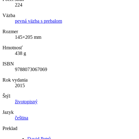
224
Väzba
pevná väzba s prebalom
Rozmer
145×205 mm
Hmotnosť
438 g
ISBN
9788073067069
Rok vydania
2015
Štýl
životopisný
Jazyk
čeština
Preklad
David Petrů