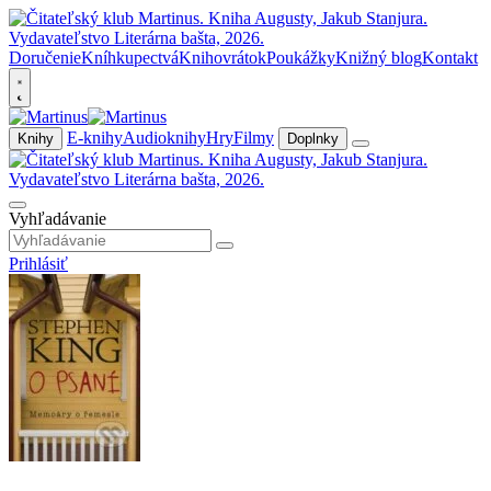
Doručenie
Kníhkupectvá
Knihovrátok
Poukážky
Knižný blog
Kontakt
E-knihy
Audioknihy
Hry
Filmy
Knihy
Doplnky
Vyhľadávanie
Prihlásiť