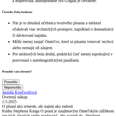
a inšpirovala; audiopodanie Iva Gogála je chválené.
Čitatelia ďalej hodnotia
Nie je to detailná učebnica tvorivého písania a niektorí
očakávali viac technických postupov, napríklad o dramatizácii
či dávkovaní napätia.
Môže menej zaujať čitateľov, ktorí sa písaniu venovať nechcú
alebo nemajú oň záujem.
Pre niektorých bola druhá, praktická časť menej uspokojivá v
porovnaní s autobiografickými pasážami.
Pomohlo vám zhrnutie?
Pomohlo
Nepomohlo
Jarmila Krajčovičová
Overený nákup
1.5.2025
O písaní ako remesle, ale najmä ako radosti
Kniha Stephena Kinga O psaní je zaujímavým čitateľským zážitkom
pre tých, ktorých vedie zvedavosť, aby nazreli do „literárnej