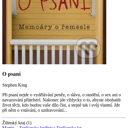
O psaní
Stephen King
Při psaní nejde o vydělávání peněz, o slávu, o randění, o sex ani o
navazování přátelství. Nakonec jde vždycky o to, abyste obohatili
život těch, kdo budou vaše dílo číst, a stejně tak i svůj vlastní. Jde
při něm o vstávání, o uzdravování...
Žilinský kraj (1)
Martin -
Turčianska knižnica
Turčianska kn.