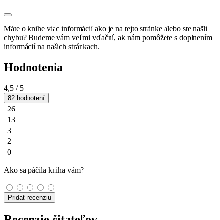
Máte o knihe viac informácií ako je na tejto stránke alebo ste našli
chybu? Budeme vám veľmi vďační, ak nám pomôžete s doplnením
informácií na našich stránkach.
Hodnotenia
4,5
/ 5
82 hodnotení
26
13
3
2
0
Ako sa páčila kniha vám?
Pridať recenziu
Recenzie čitateľov