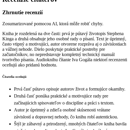
Zhrnutie recenzií
Zosumarizované pomocou AI, ktorá môže robiť chyby.
Kniha je rozdelená na dve časti: prvá je pútavý životopis Stephena
Kinga a druhá obsahuje jeho osobné rady o písaní. Text je úprimný,
často vtipný a motivujúci, autor otvorene rozpráva aj o závislostiach
a vážnej nehode. Dielo poskytuje praktické postrehy pre
začiatočníkov, no nepredstavuje kompletný technický manuál
tvorivého písania. Audioknihu čítanie Iva Gogála niektorí recenzenti
oceňujú ako pridanú hodnotu.
Čitatelia oceňujú
Prvá časť pútavo opisuje autorov život a formujúce okamihy.
Druhá časť ponúka praktické a motivujúce rady pre
začínajúcich spisovateľov o disciplíne a práci s textom.
Autor je úprimný a zdieľa osobné skúsenosti vrátane
závislostí a dopravnej nehody, čo knihu robí autentickou.
Štýl je zábavný a prirodzený, mnohých čitateľov kniha bavila