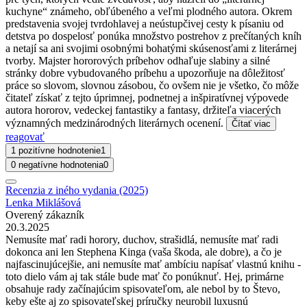
kuchyne“ známeho, obľúbeného a veľmi plodného autora. Okrem
predstavenia svojej tvrdohlavej a neústupčivej cesty k písaniu od
detstva po dospelosť ponúka množstvo postrehov z prečítaných kníh
a netají sa ani svojimi osobnými bohatými skúsenosťami z literárnej
tvorby. Majster hororových príbehov odhaľuje slabiny a silné
stránky dobre vybudovaného príbehu a upozorňuje na dôležitosť
práce so slovom, slovnou zásobou, čo ovšem nie je všetko, čo môže
čitateľ získať z tejto úprimnej, podnetnej a inšpiratívnej výpovede
autora hororov, vedeckej fantastiky a fantasy, držiteľa viacerých
významných medzinárodných literárnych ocenení.
Čítať viac
reagovať
1 pozitívne hodnotenie
1
0 negatívne hodnotenia
0
Recenzia z iného vydania (2025)
Lenka Miklášová
Overený zákazník
20.3.2025
Nemusíte mať radi horory, duchov, strašidlá, nemusíte mať radi
dokonca ani len Stephena Kinga (vaša škoda, ale dobre), a čo je
najfascinujúcejšie, ani nemusíte mať ambíciu napísať vlastnú knihu -
toto dielo vám aj tak stále bude mať čo ponúknuť. Hej, primárne
obsahuje rady začínajúcim spisovateľom, ale nebol by to Števo,
keby ešte aj zo spisovateľskej príručky neurobil luxusnú