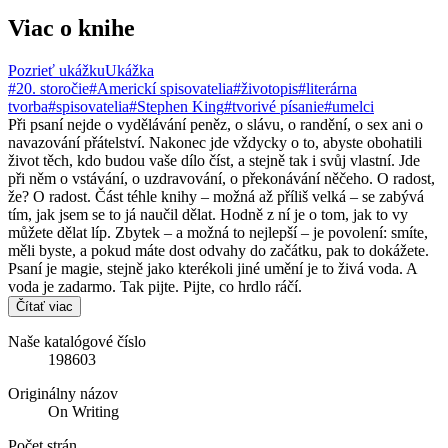
Viac o knihe
Pozrieť ukážku
Ukážka
#20. storočie
#Americkí spisovatelia
#životopis
#literárna
tvorba
#spisovatelia
#Stephen King
#tvorivé písanie
#umelci
Při psaní nejde o vydělávání peněz, o slávu, o randění, o sex ani o
navazování přátelství. Nakonec jde vždycky o to, abyste obohatili
život těch, kdo budou vaše dílo číst, a stejně tak i svůj vlastní. Jde
při něm o vstávání, o uzdravování, o překonávání něčeho. O radost,
že? O radost. Část téhle knihy – možná až příliš velká – se zabývá
tím, jak jsem se to já naučil dělat. Hodně z ní je o tom, jak to vy
můžete dělat líp. Zbytek – a možná to nejlepší – je povolení: smíte,
měli byste, a pokud máte dost odvahy do začátku, pak to dokážete.
Psaní je magie, stejně jako kterékoli jiné umění je to živá voda. A
voda je zadarmo. Tak pijte. Pijte, co hrdlo ráčí.
Čítať viac
Naše katalógové číslo
198603
Originálny názov
On Writing
Počet strán