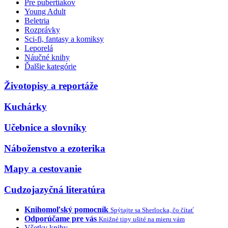
Pre pubertiakov
Young Adult
Beletria
Rozprávky
Sci-fi, fantasy a komiksy
Leporelá
Náučné knihy
Ďalšie kategórie
Životopisy a reportáže
Kuchárky
Učebnice a slovníky
Náboženstvo a ezoterika
Mapy a cestovanie
Cudzojazyčná literatúra
Knihomoľský pomocník
Spýtajte sa Sherlocka, čo čítať
Odporúčame pre vás
Knižné tipy ušité na mieru vám
Všetky knihy