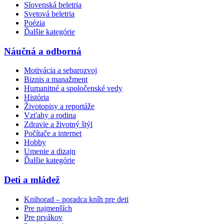
Slovenská beletria
Svetová beletria
Poézia
Ďalšie kategórie
Náučná a odborná
Motivácia a sebarozvoj
Biznis a manažment
Humanitné a spoločenské vedy
História
Životopisy a reportáže
Vzťahy a rodina
Zdravie a životný štýl
Počítače a internet
Hobby
Umenie a dizajn
Ďalšie kategórie
Deti a mládež
Knihorad – poradca kníh pre deti
Pre najmenších
Pre prvákov