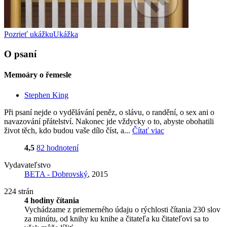
Pozrieť ukážku
Ukážka
O psaní
Memoáry o řemesle
Stephen King
Při psaní nejde o vydělávání peněz, o slávu, o randění, o sex ani o
navazování přátelství. Nakonec jde vždycky o to, abyste obohatili
život těch, kdo budou vaše dílo číst, a...
Čítať viac
4,5
82 hodnotení
Vydavateľstvo
BETA - Dobrovský
, 2015
224 strán
4 hodiny čítania
Vychádzame z priemerného údaju o rýchlosti čítania 230 slov
za minútu, od knihy ku knihe a čitateľa ku čitateľovi sa to