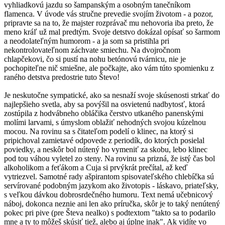
vyhliadkovú jazdu so šampanským a osobným tanečníkom
flamenca. V úvode vás stručne prevedie svojím životom - a pozor,
pripravte sa na to, že majster rozprávač mu nehovoria iba preto, že
meno kráľ už mal predtým. Svoje detstvo dokázal opísať so šarmom
a neodolateľným humorom - a ja som sa pristihla pri
nekontrolovateľnom záchvate smiechu. Na dvojročnom
chlapčekovi, čo si pustí na nohu betónovú tvárnicu, nie je
pochopiteľne nič smiešne, ale počkajte, ako vám túto spomienku z
raného detstva predostrie tuto Števo!
Je neskutočne sympatické, ako sa nesnaží svoje skúsenosti strkať do
najlepšieho svetla, aby sa povýšil na osvietenú nadbytosť, ktorá
zostúpila z hodvábneho obláčika čerstvo utkaného panenskými
molími larvami, s úmyslom oblažiť nehodných svojou kúzelnou
mocou. Na rovinu sa s čitateľom podelí o klinec, na ktorý si
pripichoval zamietavé odpovede z periodík, do ktorých posielal
poviedky, a neskôr bol nútený ho vymeniť za skobu, lebo klinec
pod tou váhou vyletel zo steny. Na rovinu sa prizná, že istý čas bol
alkoholikom a feťákom a Cuja si prvýkrát prečítal, až keď
vytriezvel. Samotné rady ašpirantom spisovateľského chlebíčka sú
servírované podobným jazykom ako životopis - láskavo, priateľsky,
s veľkou dávkou dobrosrdečného humoru. Text nemá učebnicový
náboj, dokonca neznie ani len ako príručka, skôr je to taký nenútený
pokec pri pive (pre Števa nealko) s podtextom "takto sa to podarilo
mne a ty to môžeš skúsiť tiež, alebo aj úplne inak". Ak vidíte vo