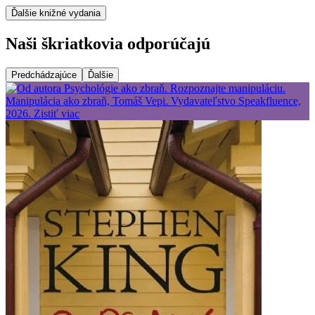
Ďalšie knižné vydania
Naši škriatkovia odporúčajú
Predchádzajúce
Ďalšie