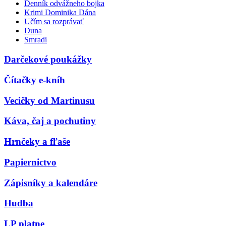
Denník odvážneho bojka
Krimi Dominika Dána
Učím sa rozprávať
Duna
Smradi
Darčekové poukážky
Čítačky e-kníh
Vecičky od Martinusu
Káva, čaj a pochutiny
Hrnčeky a fľaše
Papiernictvo
Zápisníky a kalendáre
Hudba
LP platne