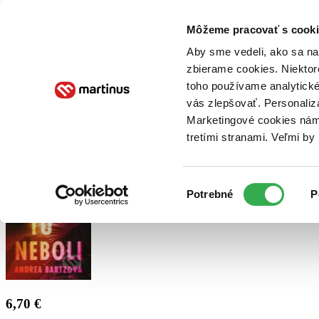
Doručenie
Kníhkupectvá
Knihovrátok
Poukážky
Knižný blog
Kontakt
Môžeme pracovať s cooki
Aby sme vedeli, ako sa na 
zbierame cookies. Niektor
E-knihy
Audioknihy
Hry
Filmy
Knihy
Doplnky
toho používame analytické
vás zlepšovať. Personaliz
Vyhľadávanie
Marketingové cookies nám 
tretími stranami. Veľmi b
Prihlásiť
Výber
Potrebné
P
súhlasu
6,70 €