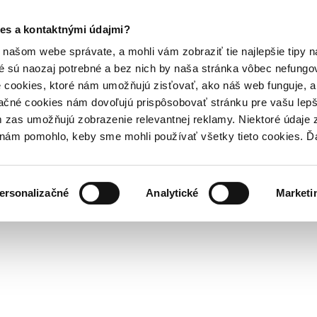
es a kontaktnými údajmi?
našom webe správate, a mohli vám zobraziť tie najlepšie tipy n
é sú naozaj potrebné a bez nich by naša stránka vôbec nefung
 cookies, ktoré nám umožňujú zisťovať, ako náš web funguje, a 
ačné cookies nám dovoľujú prispôsobovať stránku pre vašu lepši
zas umožňujú zobrazenie relevantnej reklamy. Niektoré údaje z
y nám pomohlo, keby sme mohli používať všetky tieto cookies. 
ersonalizačné
Analytické
Marketi