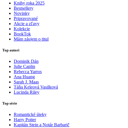
Knihy roka 2025
Bestsellery
Novinky
Pripravované
Akcie a zľavy
Kolekcie
BookTok
Mám záujem o titul
Top autori
Dominik Dán
Julie Caplin
Rebecca Yarros
Ana Huang
Sarah J. Maas
Táňa Keleová Vasilková
Lucinda Riley
Top série
Romantické úteky
Harry Potter
Kapitán Stein a Notár Barbarič