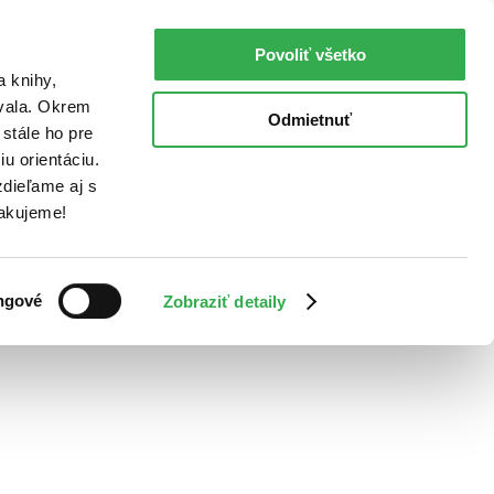
Povoliť všetko
a knihy,
ovala. Okrem
Odmietnuť
stále ho pre
u orientáciu.
dieľame aj s
Ďakujeme!
ngové
Zobraziť detaily