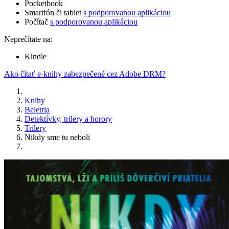
Pocketbook
Smartfón či tablet
s podporovanou aplikáciou
Počítač
s podporovanou aplikáciou
Neprečítate na:
Kindle
Ako čítať e-knihy zabezpečené cez Adobe DRM?
Knihy
Beletria
Detektívky, trilery a horory
Trilery
Nikdy sme tu neboli