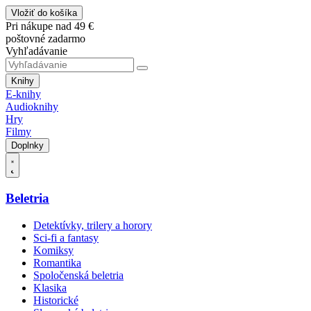
Vložiť do košíka
Pri nákupe nad 49 €
poštovné zadarmo
Vyhľadávanie
Knihy
E-knihy
Audioknihy
Hry
Filmy
Doplnky
Beletria
Detektívky, trilery a horory
Sci-fi a fantasy
Komiksy
Romantika
Spoločenská beletria
Klasika
Historické