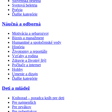
Slovenská beletria
Svetová beletria
Poézia
Ďalšie kategórie
Náučná a odborná
Motivácia a sebarozvoj
Biznis a manažment
Humanitné a spoločenské vedy
História
Životopisy a reportáže
Vzťahy a rodina
Zdravie a životný štýl
Počítače a internet
Hobby
Umenie a dizajn
Ďalšie kategórie
Deti a mládež
Knihorad – poradca kníh pre deti
Pre najmenších
Pre prvákov
Pre pubertiakov