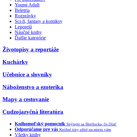
Young Adult
Beletria
Rozprávky
Sci-fi, fantasy a komiksy
Leporelá
Náučné knihy
Ďalšie kategórie
Životopisy a reportáže
Kuchárky
Učebnice a slovníky
Náboženstvo a ezoterika
Mapy a cestovanie
Cudzojazyčná literatúra
Knihomoľský pomocník
Spýtajte sa Sherlocka, čo čítať
Odporúčame pre vás
Knižné tipy ušité na mieru vám
Všetky knihy