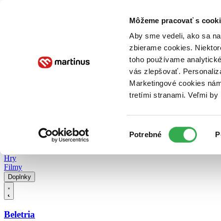
Doručenie
Kníhkupectvá
Knihovrátok
Poukážky
Knižný blog
Kontakt
Môžeme pracovať s cooki
Aby sme vedeli, ako sa na 
zbierame cookies. Niektor
E-knihy
Audioknihy
Hry
Filmy
Knihy
Doplnky
toho používame analytické
vás zlepšovať. Personaliz
Vyhľadávanie
Marketingové cookies nám 
tretími stranami. Veľmi b
Prihlásiť
Vyhľadávanie
Výber
Knihy
Potrebné
P
súhlasu
E-knihy
Audioknihy
Hry
Filmy
Doplnky
Beletria