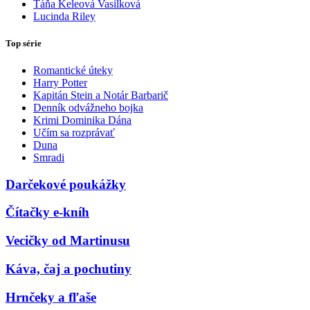
Táňa Keleová Vasilková
Lucinda Riley
Top série
Romantické úteky
Harry Potter
Kapitán Stein a Notár Barbarič
Denník odvážneho bojka
Krimi Dominika Dána
Učím sa rozprávať
Duna
Smradi
Darčekové poukážky
Čítačky e-kníh
Vecičky od Martinusu
Káva, čaj a pochutiny
Hrnčeky a fľaše