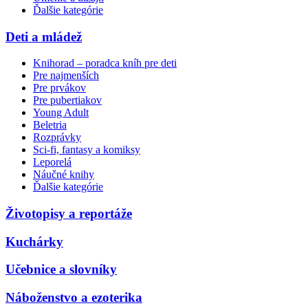
Ďalšie kategórie
Deti a mládež
Knihorad – poradca kníh pre deti
Pre najmenších
Pre prvákov
Pre pubertiakov
Young Adult
Beletria
Rozprávky
Sci-fi, fantasy a komiksy
Leporelá
Náučné knihy
Ďalšie kategórie
Životopisy a reportáže
Kuchárky
Učebnice a slovníky
Náboženstvo a ezoterika