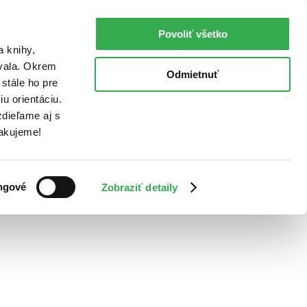
Povoliť všetko
a knihy,
ovala. Okrem
Odmietnuť
stále ho pre
u orientáciu.
dieľame aj s
Ďakujeme!
ngové
Zobraziť detaily