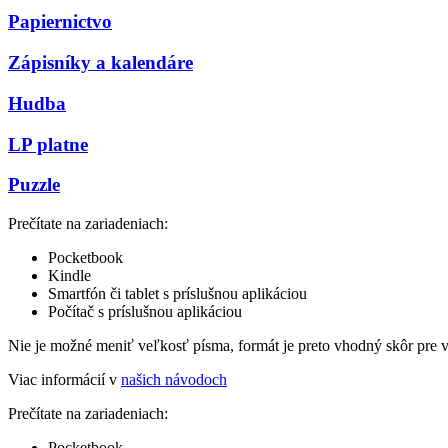
Papiernictvo
Zápisníky a kalendáre
Hudba
LP platne
Puzzle
Prečítate na zariadeniach:
Pocketbook
Kindle
Smartfón či tablet s príslušnou aplikáciou
Počítač s príslušnou aplikáciou
Nie je možné meniť veľkosť písma, formát je preto vhodný skôr pre 
Viac informácií v
našich návodoch
Prečítate na zariadeniach:
Pocketbook