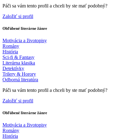
Páči sa vám tento profil a chceli by ste mať podobný?
Založiť si profil
Obľúbené literárne žánre
Motivácia a životopisy
Romány
História
Sci-fi & Fantasy
Literárna klasika
Detektívky
Trilery & Horory
Odborná literatúra
Páči sa vám tento profil a chceli by ste mať podobný?
Založiť si profil
Obľúbené literárne žánre
Motivácia a životopisy
Romány
História