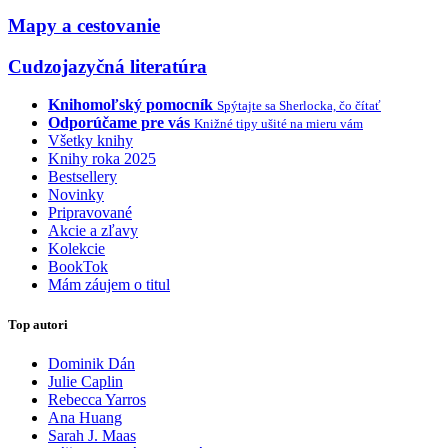
Mapy a cestovanie
Cudzojazyčná literatúra
Knihomoľský pomocník
Spýtajte sa Sherlocka, čo čítať
Odporúčame pre vás
Knižné tipy ušité na mieru vám
Všetky knihy
Knihy roka 2025
Bestsellery
Novinky
Pripravované
Akcie a zľavy
Kolekcie
BookTok
Mám záujem o titul
Top autori
Dominik Dán
Julie Caplin
Rebecca Yarros
Ana Huang
Sarah J. Maas