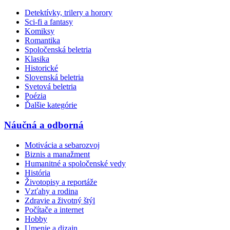
Detektívky, trilery a horory
Sci-fi a fantasy
Komiksy
Romantika
Spoločenská beletria
Klasika
Historické
Slovenská beletria
Svetová beletria
Poézia
Ďalšie kategórie
Náučná a odborná
Motivácia a sebarozvoj
Biznis a manažment
Humanitné a spoločenské vedy
História
Životopisy a reportáže
Vzťahy a rodina
Zdravie a životný štýl
Počítače a internet
Hobby
Umenie a dizajn