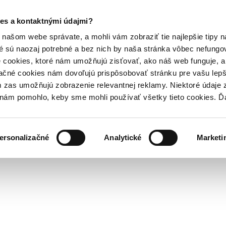
es a kontaktnými údajmi?
našom webe správate, a mohli vám zobraziť tie najlepšie tipy n
é sú naozaj potrebné a bez nich by naša stránka vôbec nefung
 cookies, ktoré nám umožňujú zisťovať, ako náš web funguje, a 
ačné cookies nám dovoľujú prispôsobovať stránku pre vašu lepši
zas umožňujú zobrazenie relevantnej reklamy. Niektoré údaje z
y nám pomohlo, keby sme mohli používať všetky tieto cookies. 
ersonalizačné
Analytické
Marketi