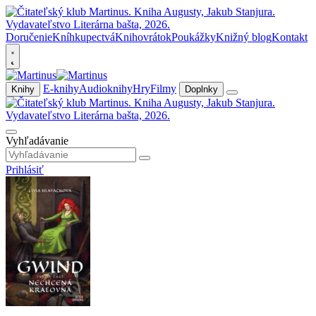
Doručenie
Kníhkupectvá
Knihovrátok
Poukážky
Knižný blog
Kontakt
E-knihy
Audioknihy
Hry
Filmy
Knihy
Doplnky
Vyhľadávanie
Prihlásiť