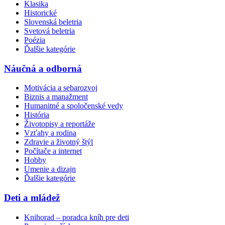
Klasika
Historické
Slovenská beletria
Svetová beletria
Poézia
Ďalšie kategórie
Náučná a odborná
Motivácia a sebarozvoj
Biznis a manažment
Humanitné a spoločenské vedy
História
Životopisy a reportáže
Vzťahy a rodina
Zdravie a životný štýl
Počítače a internet
Hobby
Umenie a dizajn
Ďalšie kategórie
Deti a mládež
Knihorad – poradca kníh pre deti