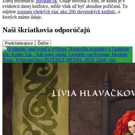
Zdroj informácií:
Infogate.sk
. Údaje hovoria o tom, že kniha je v
evidencii danej knižnice, môže však už byť aktuálne požičaná. Tu
nájdete
zoznam všetkých viac ako 200 slovenských knižníc
, o
ktorých máme údaje.
Naši škriatkovia odporúčajú
Predchádzajúce
Ďalšie