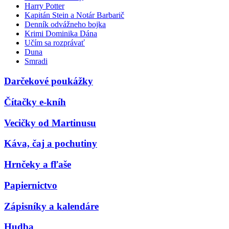
Harry Potter
Kapitán Stein a Notár Barbarič
Denník odvážneho bojka
Krimi Dominika Dána
Učím sa rozprávať
Duna
Smradi
Darčekové poukážky
Čítačky e-kníh
Vecičky od Martinusu
Káva, čaj a pochutiny
Hrnčeky a fľaše
Papiernictvo
Zápisníky a kalendáre
Hudba