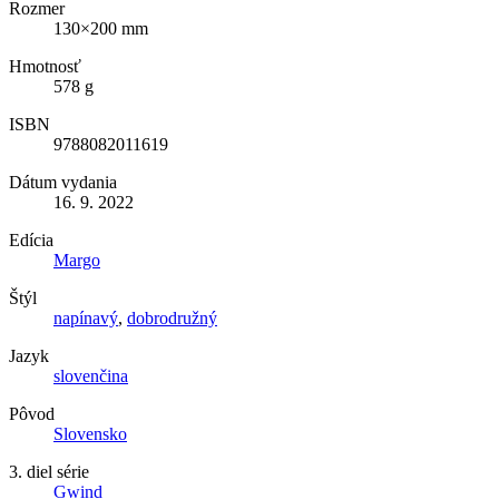
Rozmer
130×200 mm
Hmotnosť
578 g
ISBN
9788082011619
Dátum vydania
16. 9. 2022
Edícia
Margo
Štýl
napínavý
,
dobrodružný
Jazyk
slovenčina
Pôvod
Slovensko
3. diel série
Gwind