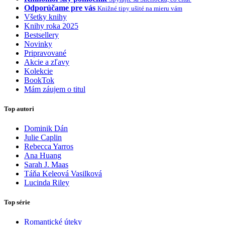
Odporúčame pre vás
Knižné tipy ušité na mieru vám
Všetky knihy
Knihy roka 2025
Bestsellery
Novinky
Pripravované
Akcie a zľavy
Kolekcie
BookTok
Mám záujem o titul
Top autori
Dominik Dán
Julie Caplin
Rebecca Yarros
Ana Huang
Sarah J. Maas
Táňa Keleová Vasilková
Lucinda Riley
Top série
Romantické úteky