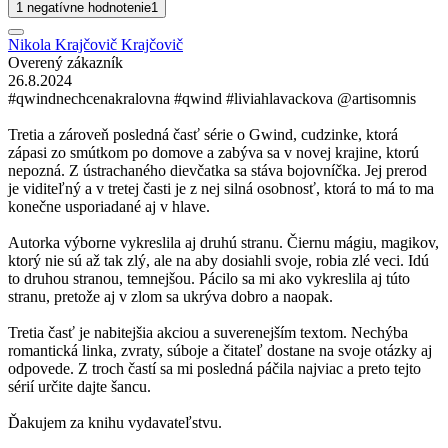
1 negatívne hodnotenie
1
Nikola Krajčovič Krajčovič
Overený zákazník
26.8.2024
#qwindnechcenakralovna #qwind #liviahlavackova @artisomnis
Tretia a zároveň posledná časť série o Gwind, cudzinke, ktorá
zápasi zo smútkom po domove a zabýva sa v novej krajine, ktorú
nepozná. Z ústrachaného dievčatka sa stáva bojovníčka. Jej prerod
je viditeľný a v tretej časti je z nej silná osobnosť, ktorá to má to ma
konečne usporiadané aj v hlave.
Autorka výborne vykreslila aj druhú stranu. Čiernu mágiu, magikov,
ktorý nie sú až tak zlý, ale na aby dosiahli svoje, robia zlé veci. Idú
to druhou stranou, temnejšou. Pácilo sa mi ako vykreslila aj túto
stranu, pretože aj v zlom sa ukrýva dobro a naopak.
Tretia časť je nabitejšia akciou a suverenejším textom. Nechýba
romantická linka, zvraty, súboje a čitateľ dostane na svoje otázky aj
odpovede. Z troch častí sa mi posledná páčila najviac a preto tejto
sérií určite dajte šancu.
Ďakujem za knihu vydavateľstvu.