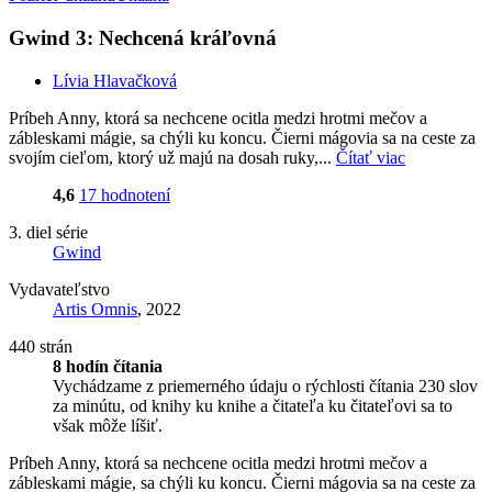
Gwind 3: Nechcená kráľovná
Lívia Hlavačková
Príbeh Anny, ktorá sa nechcene ocitla medzi hrotmi mečov a
zábleskami mágie, sa chýli ku koncu. Čierni mágovia sa na ceste za
svojím cieľom, ktorý už majú na dosah ruky,...
Čítať viac
4,6
17 hodnotení
3. diel série
Gwind
Vydavateľstvo
Artis Omnis
, 2022
440 strán
8 hodín čítania
Vychádzame z priemerného údaju o rýchlosti čítania 230 slov
za minútu, od knihy ku knihe a čitateľa ku čitateľovi sa to
však môže líšiť.
Príbeh Anny, ktorá sa nechcene ocitla medzi hrotmi mečov a
zábleskami mágie, sa chýli ku koncu. Čierni mágovia sa na ceste za