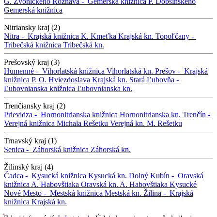
G. Zvonického
Rožňava -
Gemerská knižnica P. Dobšinského
Gemerská knižnica
Nitriansky kraj (2)
Nitra -
Krajská knižnica K. Kmeťka
Krajská kn.
Topoľčany -
Tribečská knižnica
Tribečská kn.
Prešovský kraj (3)
Humenné -
Vihorlatská knižnica
Vihorlatská kn.
Prešov -
Krajská
knižnica P. O. Hviezdoslava
Krajská kn.
Stará Ľubovňa -
Ľubovnianska knižnica
Ľubovnianska kn.
Trenčiansky kraj (2)
Prievidza -
Hornonitrianska knižnica
Hornonitrianska kn.
Trenčín -
Verejná knižnica Michala Rešetku
Verejná kn. M. Rešetku
Trnavský kraj (1)
Senica -
Záhorská knižnica
Záhorská kn.
Žilinský kraj (4)
Čadca -
Kysucká knižnica
Kysucká kn.
Dolný Kubín -
Oravská
knižnica A. Habovštiaka
Oravská kn. A. Habovštiaka
Kysucké
Nové Mesto -
Mestská knižnica
Mestská kn.
Žilina -
Krajská
knižnica
Krajská kn.