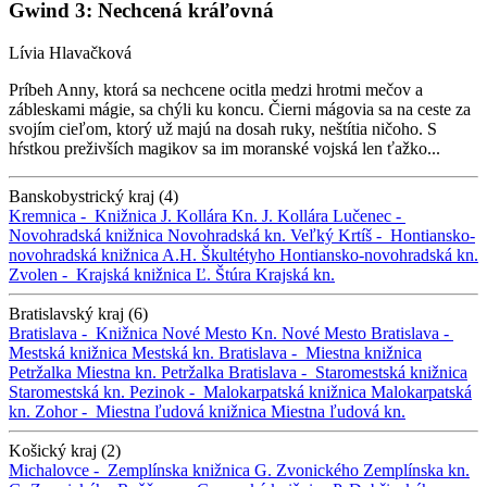
Gwind 3: Nechcená kráľovná
Lívia Hlavačková
Príbeh Anny, ktorá sa nechcene ocitla medzi hrotmi mečov a
zábleskami mágie, sa chýli ku koncu. Čierni mágovia sa na ceste za
svojím cieľom, ktorý už majú na dosah ruky, neštítia ničoho. S
hŕstkou preživších magikov sa im moranské vojská len ťažko...
Banskobystrický kraj (4)
Kremnica -
Knižnica J. Kollára
Kn. J. Kollára
Lučenec -
Novohradská knižnica
Novohradská kn.
Veľký Krtíš -
Hontiansko-
novohradská knižnica A.H. Škultétyho
Hontiansko-novohradská kn.
Zvolen -
Krajská knižnica Ľ. Štúra
Krajská kn.
Bratislavský kraj (6)
Bratislava -
Knižnica Nové Mesto
Kn. Nové Mesto
Bratislava -
Mestská knižnica
Mestská kn.
Bratislava -
Miestna knižnica
Petržalka
Miestna kn. Petržalka
Bratislava -
Staromestská knižnica
Staromestská kn.
Pezinok -
Malokarpatská knižnica
Malokarpatská
kn.
Zohor -
Miestna ľudová knižnica
Miestna ľudová kn.
Košický kraj (2)
Michalovce -
Zemplínska knižnica G. Zvonického
Zemplínska kn.