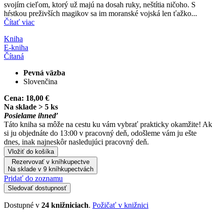
svojím cieľom, ktorý už majú na dosah ruky, neštítia ničoho. S
hŕstkou preživších magikov sa im moranské vojská len ťažko...
Čítať viac
Kniha
E-kniha
Čítaná
Pevná väzba
Slovenčina
Cena:
18,00 €
Na sklade > 5 ks
Posielame ihneď
Táto kniha sa môže na cestu ku vám vybrať prakticky okamžite! Ak
si ju objednáte do 13:00 v pracovný deň, odošleme vám ju ešte
dnes, inak najneskôr nasledujúci pracovný deň.
Vložiť do košíka
Rezervovať v kníhkupectve
Na sklade v 9 kníhkupectvách
Pridať do zoznamu
Sledovať dostupnosť
Dostupné v
24 knižniciach
.
Požičať v knižnici