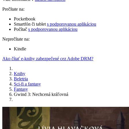
Prečítate na:
Pocketbook
Smartfón či tablet
s podporovanou aplikáciou
Počítač
s podporovanou aplikáciou
Neprečítate na:
Kindle
Ako čítať e-knihy zabezpečené cez Adobe DRM?
Knihy
Beletria
Sci-fi a fantasy
Fantasy
Gwind 3: Nechcená kráľovná