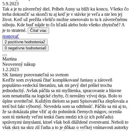
5.9.2023
Tak a je tu záverečný diel. Príbeh Anny sa blíži ku koncu. Všetko čo
treba dokončiť sa skonči tu aj keď je v stávke je veľa a nie len jej
život. Keď už prežila všeličo možne smerovalo to tu k záverečnému
súboju. Kde buď nájde to čo hľadá alebo bolo všetko zbytočné? A
je to stratené.
Čítať viac
reagovať
2 pozitívne hodnotenia
2
0 negatívne hodnotenia
0
Martina
Neoverený nákup
1.2.2023
SK fantasy porovnateľná so svetom
Keďže som zvyknutá čítať komplikované fantasy a zároveň
populárno-vedeckú literatúru, tak mi prvý diel prišiel trochu
jednoduchý. Avšak páčila sa mi myšlienka, spracovanie a hlavne
som nenatrafila na logické chyby, či nereálny vývoj deja. Bolo to
úplne uveriteľné. Každým dielom sa pani Spisovateľka zlepšovala a
tretí bol fakt výborný. Nevedela som sa odtrhnúť. Páčilo sa mi aj to,
že sa dokázala plne vžiť aj do pohnútok čiernych mágov, ocenila
som tú niekedy veľmi tenkú čiaru medzi ich (z ich pohľadu)
správnymi úmyslami, ktoré však boli dláždené zverstvami. Neboli to
však skrz na skrz zlí ľudia a to je dôkaz o veľkej vnímavosti autorky