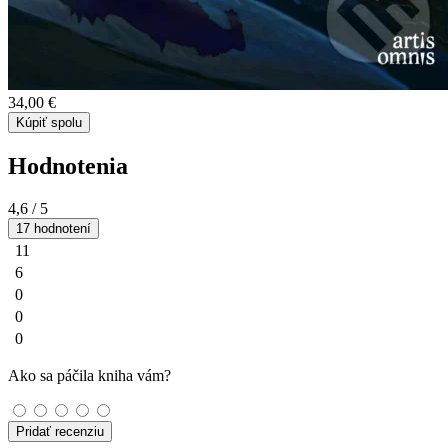
34,00 €
Kúpiť spolu
Hodnotenia
4,6
/ 5
17 hodnotení
11
6
0
0
0
Ako sa páčila kniha vám?
Pridať recenziu