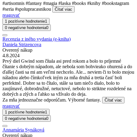
#artisomnis #fantasy #magia #laska #books #knihy #bookstagram
#seria #spolupracasnikou
Čítať viac
reagovať
1 pozitívne hodnotenie
1
0 negatívne hodnotenia
0
Recenzia z iného vydania (e-kniha)
Daniela Strizencova
Overený nákup
4.8.2024
Prvý diel Gwind som čítala asi pred rokom a bolo to príjemné
čítanie s dobrým nápadom, ale nebola som bohvieako ohurená a do
ďalšej časti sa mi am veľmi nechcelo. Ale... neviem či to bolo mojou
náladou alebo čímkoľvek iným za mňa druhá a tretia časť boli
perfektné. Dobre sa to čítalo, stále sa tam niečo dialo, bolo to
zaujímavé, dobrodružné, netuctové, nebolo to striktne rozdelené na
dobrých a zlých a ľahko sa vžívalo do deja.
Za mňa jednoznačne odporúčam. Výborné fantasy.
Čítať viac
reagovať
1 pozitívne hodnotenie
1
0 negatívne hodnotenia
0
Annamária Synáková
Overený nákup