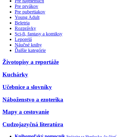
Pre najmenších
Pre prvákov
Pre pubertiakov
Young Adult
Beletria
Rozprávky
Sci-fi, fantasy a komiksy
Leporelá
Náučné knihy
Ďalšie kategórie
Životopisy a reportáže
Kuchárky
Učebnice a slovníky
Náboženstvo a ezoterika
Mapy a cestovanie
Cudzojazyčná literatúra
Knihomoľský pomocník
Spýtajte sa Sherlocka, čo čítať