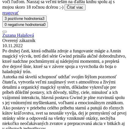
voči ľuďom. Naozaj sa veľmi teším na ďalšiu knihu spolu aj s
mojou skoro 18 ročnou dcérou ;-)
Čítať viac
reagovať
3 pozitívne hodnotenia
3
0 negatívne hodnotenia
0
Zuzana Halašová
Overený zákazník
10.11.2022
Po druhej časti, ktorá odhalila zdroje a fungovanie mágie a Annin
magický výcvik, tretí diel série Gwind prináša akčné dobrodružstvo,
ktoré nadchne pochmúrnymi aj nádejnými momentmi, a prepletá
dve dejové línie, ktoré sa v závere spoja a vyvrcholia do boja o
haladojský trón.
Autorka má skvelú schopnosť udržať svojím štýlom pozornosť
čitateľa, vytvorila veľmi zaujímavý svet s atmosférou a živými
detailmi a organický magický systém, dôkladne vykresľuje pre
príbeh dôležité postavy, ich dôvody, túžby, ciele, minulosť a ich
vzájomnú interakciu, hlavná postava Gwind je plne rozvinutá spolu
s jej vnútornými myšlienkami, voľbami a emocionálnym zmätkom.
Ako postavy v priebehu celého príbehu starnú a putujú do rôznych
kútov kráľovstva, svet sa neustále vyvíja, dej je premyslený od prvej
stránky série a odpovedá na všetky vzniknuté otázky, nechýba
niekoľko neočakávaných zvratov a prepracovaná akcia v bitkách aj
v súbojoch jednotlivcov.