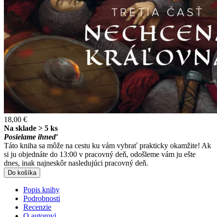
18,00 €
Na sklade > 5 ks
Posielame ihneď
Táto kniha sa môže na cestu ku vám vybrať prakticky okamžite! Ak
si ju objednáte do 13:00 v pracovný deň, odošleme vám ju ešte
dnes, inak najneskôr nasledujúci pracovný deň.
Do košíka
Popis knihy
Podrobnosti
Recenzie
O autorovi