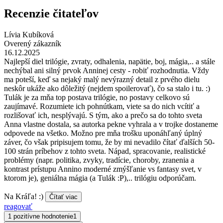
Recenzie čitateľov
Lívia Kubíková
Overený zákazník
16.12.2025
Najlepší diel trilógie, zvraty, odhalenia, napätie, boj, mágia,.. a stále
nechýbal ani silný prvok Anninej cesty - robiť rozhodnutia. Vždy
ma poteší, keď sa nejaký malý nevýrazný detail z prvého dielu
neskôr ukáže ako dôležitý (nejdem spoilerovať), čo sa stalo i tu. :)
Tulák je za mňa top postava trilógie, no postavy celkovo sú
zaujímavé. Rozumiete ich pohnútkam, viete sa do nich vcítiť a
rozlišovať ich, nesplývajú. S tým, ako a prečo sa do tohto sveta
Anna vlastne dostala, sa autorka pekne vyhrala a v trojke dostaneme
odpovede na všetko. Možno pre mňa trošku uponáhľaný úplný
záver, čo však pripisujem tomu, že by mi nevadilo čítať ďalších 50-
100 strán príbehov z tohto sveta. Nápad, spracovanie, realistické
problémy (napr. politika, zvyky, tradície, choroby, zranenia a
kontrast prístupu Annino moderné zmýšľanie vs fantasy svet, v
ktorom je), geniálna mágia (a Tulák :P),.. trilógiu odporúčam.
Na Kráľa! :)
Čítať viac
reagovať
1 pozitívne hodnotenie
1