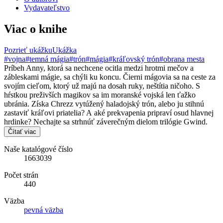
Vydavateľstvo
Viac o knihe
Pozrieť ukážku
Ukážka
#vojna
#temná mágia
#trón
#mágia
#kráľovský trón
#obrana mesta
Príbeh Anny, ktorá sa nechcene ocitla medzi hrotmi mečov a
zábleskami mágie, sa chýli ku koncu. Čierni mágovia sa na ceste za
svojím cieľom, ktorý už majú na dosah ruky, neštítia ničoho. S
hŕstkou preživších magikov sa im moranské vojská len ťažko
ubránia. Získa Chrezz vytúžený haladojský trón, alebo ju stihnú
zastaviť kráľovi priatelia? A aké prekvapenia pripraví osud hlavnej
hrdinke? Nechajte sa strhnúť záverečným dielom trilógie Gwind.
Čítať viac
Naše katalógové číslo
1663039
Počet strán
440
Väzba
pevná väzba