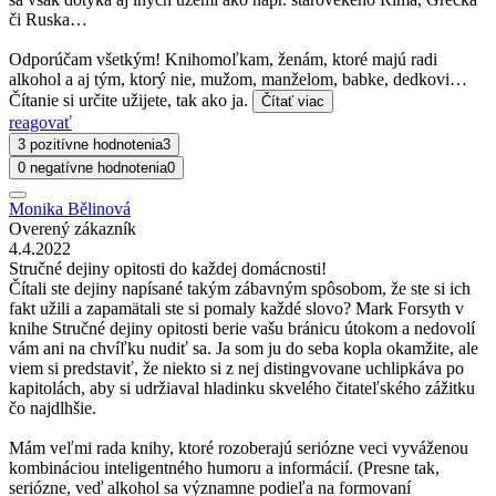
či Ruska…
Odporúčam všetkým! Knihomoľkam, ženám, ktoré majú radi
alkohol a aj tým, ktorý nie, mužom, manželom, babke, dedkovi…
Čítanie si určite užijete, tak ako ja.
Čítať viac
reagovať
3 pozitívne hodnotenia
3
0 negatívne hodnotenia
0
Monika Bělinová
Overený zákazník
4.4.2022
Stručné dejiny opitosti do každej domácnosti!
Čítali ste dejiny napísané takým zábavným spôsobom, že ste si ich
fakt užili a zapamätali ste si pomaly každé slovo? Mark Forsyth v
knihe Stručné dejiny opitosti berie vašu bránicu útokom a nedovolí
vám ani na chvíľku nudiť sa. Ja som ju do seba kopla okamžite, ale
viem si predstaviť, že niekto si z nej distingvovane uchlipkáva po
kapitolách, aby si udržiaval hladinku skvelého čitateľského zážitku
čo najdlhšie.
Mám veľmi rada knihy, ktoré rozoberajú seriózne veci vyváženou
kombináciou inteligentného humoru a informácií. (Presne tak,
seriózne, veď alkohol sa významne podieľa na formovaní