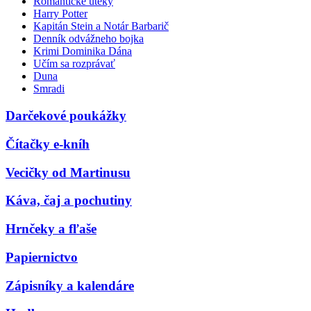
Romantické úteky
Harry Potter
Kapitán Stein a Notár Barbarič
Denník odvážneho bojka
Krimi Dominika Dána
Učím sa rozprávať
Duna
Smradi
Darčekové poukážky
Čítačky e-kníh
Vecičky od Martinusu
Káva, čaj a pochutiny
Hrnčeky a fľaše
Papiernictvo
Zápisníky a kalendáre