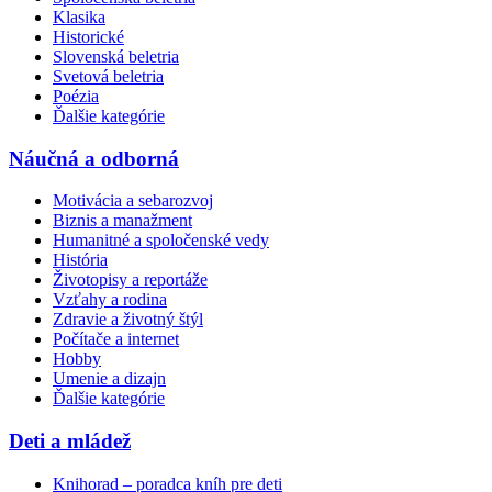
Klasika
Historické
Slovenská beletria
Svetová beletria
Poézia
Ďalšie kategórie
Náučná a odborná
Motivácia a sebarozvoj
Biznis a manažment
Humanitné a spoločenské vedy
História
Životopisy a reportáže
Vzťahy a rodina
Zdravie a životný štýl
Počítače a internet
Hobby
Umenie a dizajn
Ďalšie kategórie
Deti a mládež
Knihorad – poradca kníh pre deti