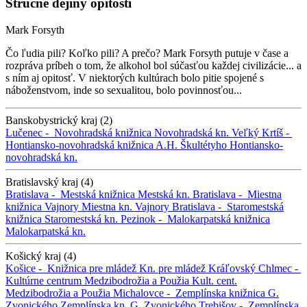
Stručné dejiny opitosti
Mark Forsyth
Čo ľudia pili? Koľko pili? A prečo? Mark Forsyth putuje v čase a
rozpráva príbeh o tom, že alkohol bol súčasťou každej civilizácie... a
s ním aj opitosť. V niektorých kultúrach bolo pitie spojené s
náboženstvom, inde so sexualitou, bolo povinnosťou...
Banskobystrický kraj (2)
Lučenec -
Novohradská knižnica
Novohradská kn.
Veľký Krtíš -
Hontiansko-novohradská knižnica A.H. Škultétyho
Hontiansko-
novohradská kn.
Bratislavský kraj (4)
Bratislava -
Mestská knižnica
Mestská kn.
Bratislava -
Miestna
knižnica Vajnory
Miestna kn. Vajnory
Bratislava -
Staromestská
knižnica
Staromestská kn.
Pezinok -
Malokarpatská knižnica
Malokarpatská kn.
Košický kraj (4)
Košice -
Knižnica pre mládež
Kn. pre mládež
Kráľovský Chlmec -
Kultúrne centrum Medzibodrožia a Použia
Kult. cent.
Medzibodrožia a Použia
Michalovce -
Zemplínska knižnica G.
Zvonického
Zemplínska kn. G. Zvonického
Trebišov -
Zemplínska