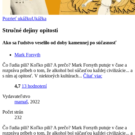
Pozrieť ukážku
Ukážka
Stručné dejiny opitosti
Ako sa ľudstvo veselilo od doby kamennej po súčasnosť
Mark Forsyth
Čo ľudia pili? Koľko pili? A prečo? Mark Forsyth putuje v čase a
rozpráva príbeh o tom, že alkohol bol súčasťou každej civilizácie... a
s ním aj opitosť. V niektorých kultúrach...
Čítať viac
4,7
13 hodnotení
Vydavateľstvo
mamaš
, 2022
Počet strán
232
Čo ľudia pili? Koľko pili? A prečo? Mark Forsyth putuje v čase a
rozpráva príbeh o tom, že alkohol bol súčasťou každej civilizácie... a