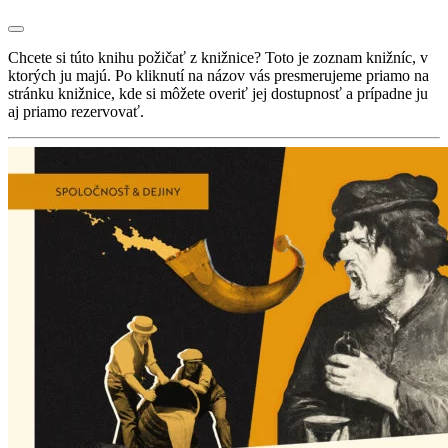
Chcete si túto knihu požičať z knižnice? Toto je zoznam knižníc, v
ktorých ju majú. Po kliknutí na názov vás presmerujeme priamo na
stránku knižnice, kde si môžete overiť jej dostupnosť a prípadne ju
aj priamo rezervovať.