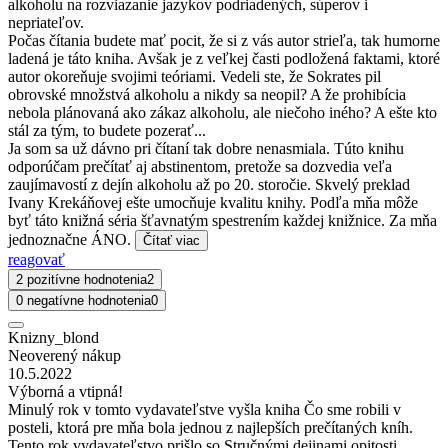
alkoholu na rozviazanie jazykov podriadených, súperov i
nepriateľov.
Počas čítania budete mať pocit, že si z vás autor strieľa, tak humorne
ladená je táto kniha. Avšak je z veľkej časti podložená faktami, ktoré
autor okoreňuje svojimi teóriami. Vedeli ste, že Sokrates pil
obrovské množstvá alkoholu a nikdy sa neopil? A že prohibícia
nebola plánovaná ako zákaz alkoholu, ale niečoho iného? A ešte kto
stál za tým, to budete pozerať...
Ja som sa už dávno pri čítaní tak dobre nenasmiala. Túto knihu
odporúčam prečítať aj abstinentom, pretože sa dozvedia veľa
zaujímavostí z dejín alkoholu až po 20. storočie. Skvelý preklad
Ivany Krekáňovej ešte umocňuje kvalitu knihy. Podľa mňa môže
byť táto knižná séria šťavnatým spestrením každej knižnice. Za mňa
jednoznačne ÁNO.
Čítať viac
reagovať
2 pozitívne hodnotenia
2
0 negatívne hodnotenia
0
Knizny_blond
Neoverený nákup
10.5.2022
Výborná a vtipná!
Minulý rok v tomto vydavateľstve vyšla kniha Čo sme robili v
posteli, ktorá pre mňa bola jednou z najlepších prečítaných kníh.
Tento rok vydavateľstvo prišlo so Stručnými dejinami opitosti.