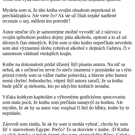
Myslela som si, že táto kniha svojím obsahom neprekoná tú
prechádzajúcu. Ale viete čo? Ak ste už čítali nejaké nadšené
recenzie o nej, môžem len potvrdiť!
Autor stručne (čo je samozrejme možné vyvodiť už z názvu) a
svojím spôsobom podáva dejiny pitia alkoholu, opitosti a to až od
dávnych čias minulých. Kým som si túto knihu neprečítala nevedela
som akú významnú úlohu zohrával alkohol v dejinách ľudstva, či v
samotnom vládnutí vtedajších krajín.
Knihe na dokonalosti pridal úžasný štýl písania autora. Na nič sa
nehrá, ak s určitosťou nevie čo niečo znamená v poznámke sa s tým
prizná (vtedy som sa vážne riadne pobavila), a hlavne jeho humor
nemá chybu! Jednoducho, vtipný štýl autora zaručí, že sa kniha
bude páčiť aj niekomu, kto po takýchto knihách nesiaha.
Vďaka krátkym kapitolám a výbornému grafickému spracovaniu
som mala pocit, že knihu som prečítala nanajvýš za hodinu. Ale
myslím, že ak by sa autor viac rozpísal či šiel do hĺbky, knihe by to
nepridalo.
Zároveň som zistila, že ak by som si mohla vybrať, chcela by som
žiť v starovekom Egypte. Prečo? To sa dozviete v knihe. :D Kniha
sa však dotyka aj iných území ako napr. starovekého Ríma, Grécka