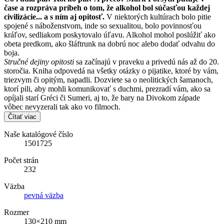
čase a rozpráva príbeh o tom, že alkohol bol súčasťou každej
civilizácie... a s ním aj opitosť.
V niektorých kultúrach bolo pitie
spojené s náboženstvom, inde so sexualitou, bolo povinnosťou
kráľov, sedliakom poskytovalo úľavu. Alkohol mohol poslúžiť ako
obeta predkom, ako šláftrunk na dobrú noc alebo dodať odvahu do
boja.
Stručné dejiny opitosti
sa začínajú v praveku a privedú nás až do 20.
storočia. Kniha odpovedá na všetky otázky o pijatike, ktoré by vám,
triezvym či opitým, napadli. Dozviete sa o neolitických šamanoch,
ktorí pili, aby mohli komunikovať s duchmi, prezradí vám, ako sa
opíjali starí Gréci či Sumeri, aj to, že bary na Divokom západe
vôbec nevyzerali tak ako vo filmoch.
Čítať viac
Naše katalógové číslo
1501725
Počet strán
232
Väzba
pevná väzba
Rozmer
130×210 mm