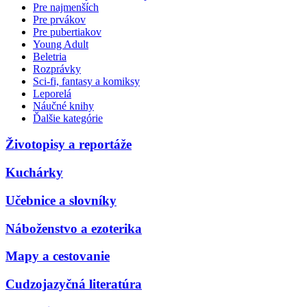
Pre najmenších
Pre prvákov
Pre pubertiakov
Young Adult
Beletria
Rozprávky
Sci-fi, fantasy a komiksy
Leporelá
Náučné knihy
Ďalšie kategórie
Životopisy a reportáže
Kuchárky
Učebnice a slovníky
Náboženstvo a ezoterika
Mapy a cestovanie
Cudzojazyčná literatúra