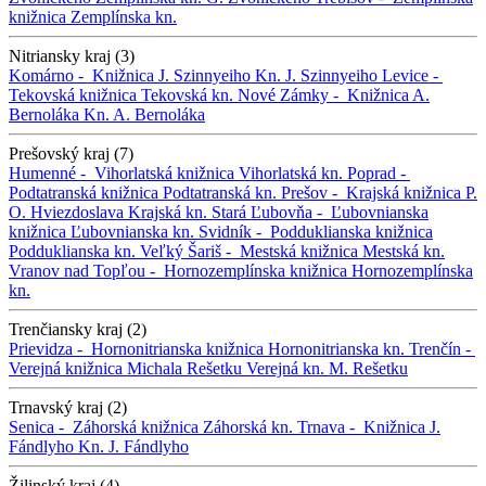
knižnica
Zemplínska kn.
Nitriansky kraj (3)
Komárno -
Knižnica J. Szinnyeiho
Kn. J. Szinnyeiho
Levice -
Tekovská knižnica
Tekovská kn.
Nové Zámky -
Knižnica A.
Bernoláka
Kn. A. Bernoláka
Prešovský kraj (7)
Humenné -
Vihorlatská knižnica
Vihorlatská kn.
Poprad -
Podtatranská knižnica
Podtatranská kn.
Prešov -
Krajská knižnica P.
O. Hviezdoslava
Krajská kn.
Stará Ľubovňa -
Ľubovnianska
knižnica
Ľubovnianska kn.
Svidník -
Podduklianska knižnica
Podduklianska kn.
Veľký Šariš -
Mestská knižnica
Mestská kn.
Vranov nad Topľou -
Hornozemplínska knižnica
Hornozemplínska
kn.
Trenčiansky kraj (2)
Prievidza -
Hornonitrianska knižnica
Hornonitrianska kn.
Trenčín -
Verejná knižnica Michala Rešetku
Verejná kn. M. Rešetku
Trnavský kraj (2)
Senica -
Záhorská knižnica
Záhorská kn.
Trnava -
Knižnica J.
Fándlyho
Kn. J. Fándlyho
Žilinský kraj (4)