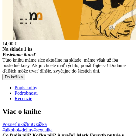
14,00 €
Na sklade 1 ks
Posielame ihneď
Túto knihu máme síce aktuálne na sklade, máme však už iba
posledné kusy. Ak ju chcete mať rýchlo, ponáhľajte sa! Dodanie
ďalších môže trvať dlhšie, zvyčajne do šiestich dní.
Do košíka
Popis knihy
Podrobnosti
Recenzie
Viac o knihe
Pozrieť ukážku
Ukážka
#alkohol
#dejiny
#sexualita
Čo ľudia pili? Koľko pili? A prečo? Mark Forsyth putuje v