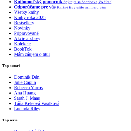
Knihomoľský pomocník
Spýtajte sa Sherlocka, čo čítať
Odporúčame pre vás
Knižné tipy ušité na mieru vám
Všetky knihy
Knihy roka 2025
Bestsellery
Novinky
Pripravované
Akcie a zľavy
Kolekcie
BookTok
Mám záujem o titul
Top autori
Dominik Dán
Julie Caplin
Rebecca Yarros
Ana Huang
Sarah J. Maas
Táňa Keleová Vasilková
Lucinda Riley
Top série