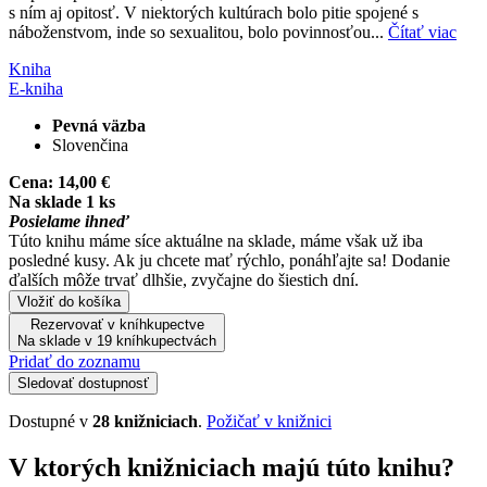
s ním aj opitosť. V niektorých kultúrach bolo pitie spojené s
náboženstvom, inde so sexualitou, bolo povinnosťou...
Čítať viac
Kniha
E-kniha
Pevná väzba
Slovenčina
Cena:
14,00 €
Na sklade 1 ks
Posielame ihneď
Túto knihu máme síce aktuálne na sklade, máme však už iba
posledné kusy. Ak ju chcete mať rýchlo, ponáhľajte sa! Dodanie
ďalších môže trvať dlhšie, zvyčajne do šiestich dní.
Vložiť do košíka
Rezervovať v kníhkupectve
Na sklade v 19 kníhkupectvách
Pridať do zoznamu
Sledovať dostupnosť
Dostupné v
28 knižniciach
.
Požičať v knižnici
V ktorých knižniciach majú túto knihu?