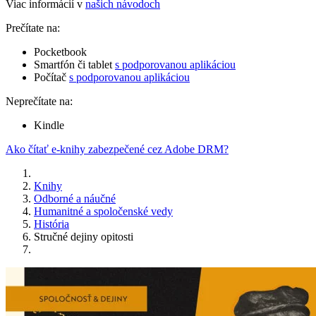
Viac informácií v
našich návodoch
Prečítate na:
Pocketbook
Smartfón či tablet
s podporovanou aplikáciou
Počítač
s podporovanou aplikáciou
Neprečítate na:
Kindle
Ako čítať e-knihy zabezpečené cez Adobe DRM?
Knihy
Odborné a náučné
Humanitné a spoločenské vedy
História
Stručné dejiny opitosti