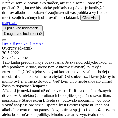
Knižku som kupovala ako darček, ale stihla som ju pred tým
prečítať. Zaujímavé historické pohľady na pôvod jednotlivých
druhov alkoholu a zábavné zaujímavosti vás pohltia a vy budete
môcť svojich známych ohurovať alko faktami.
Čítať viac
reagovať
1 pozitívne hodnotenie
1
0 negatívne hodnotenia
0
Beáta Kiselová Bileková
Overený zákazník
30.5.2022
Skvelé a vtipné
Táto kniha predčila moje očakávania. Je skvelou oddychovkou, či
už s pohárom v ruke, alebo bez. Autorov šťavnatý, pútavý a
zrozumiteľný štýl s jeho vtipnými komentmi vás vtiahnu do deja a
miestami sa budete za brucho chytať. Od smiechu... Dávnejšie by to
mohlo byť aj z iného dôvodu. Veď kým pivo neobsahovalo chmeľ,
často to dopadlo všelijako :)
Alkohol je medzi nami už od praveku a ľudia sa opíjali z rôznych
dôvodov. V niektorých kultúrach bolo pitie spojené so sexualitou,
napríklad v Starovekom Egypte sa ,,putovalo močiarmi", čo bolo
slovné spojenie pre sex a usporadúvali Festival opitosti. Inde bol
alkohol pravou rukou panovníkov, pitie sa spájalo i s náboženstvom,
alebo bolo súčasťou politiky. Mnoho vládarov využívalo moc