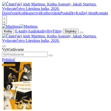
Doručenie
Kníhkupectvá
Knihovrátok
Poukážky
Knižný blog
Kontakt
E-knihy
Audioknihy
Hry
Filmy
Knihy
Doplnky
Vyhľadávanie
Prihlásiť