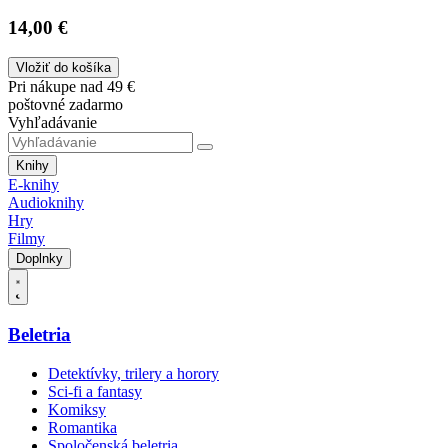
14,00 €
Vložiť do košíka
Pri nákupe nad 49 €
poštovné zadarmo
Vyhľadávanie
Knihy
E-knihy
Audioknihy
Hry
Filmy
Doplnky
Beletria
Detektívky, trilery a horory
Sci-fi a fantasy
Komiksy
Romantika
Spoločenská beletria