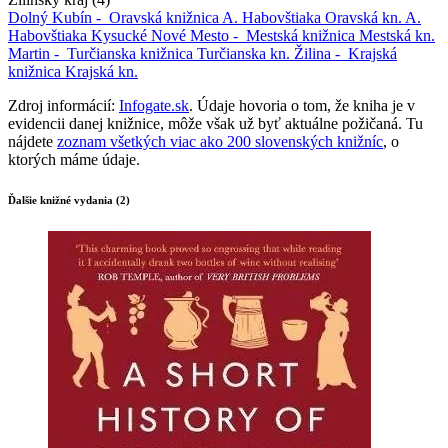
Dolný Kubín -
Oravská knižnica A. Habovštiaka
Oravská kn. A.
Habovštiaka
Kysucké Nové Mesto -
Mestská knižnica
Mestská kn.
Martin -
Turčianska knižnica
Turčianska kn.
Žilina -
Krajská
knižnica
Krajská kn.
Zdroj informácií:
Infogate.sk
. Údaje hovoria o tom, že kniha je v
evidencii danej knižnice, môže však už byť aktuálne požičaná. Tu
nájdete
zoznam všetkých viac ako 200 slovenských knižníc
, o
ktorých máme údaje.
Ďalšie knižné vydania (2)