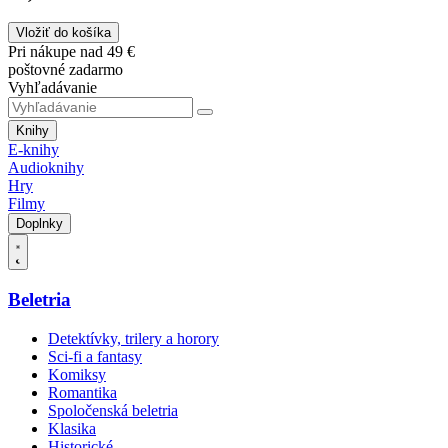
Vložiť do košíka
Pri nákupe nad 49 €
poštovné zadarmo
Vyhľadávanie
Knihy
E-knihy
Audioknihy
Hry
Filmy
Doplnky
Beletria
Detektívky, trilery a horory
Sci-fi a fantasy
Komiksy
Romantika
Spoločenská beletria
Klasika
Historické