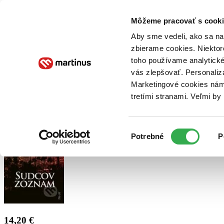
Doručenie
Kníhkupectvá
Knihovrátok
Poukážky
Knižný blog
Kontakt
Môžeme pracovať s cooki
Aby sme vedeli, ako sa na 
zbierame cookies. Niektor
E-knihy
Audioknihy
Hry
Filmy
Knihy
Doplnky
toho používame analytické
vás zlepšovať. Personaliz
Vyhľadávanie
Marketingové cookies nám 
tretími stranami. Veľmi b
Prihlásiť
Výber
Potrebné
P
súhlasu
14,20 €