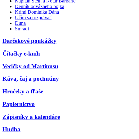
Kapitán Stein a Notár Barbarič
Denník odvážneho bojka
Krimi Dominika Dána
Učím sa rozprávať
Duna
Smradi
Darčekové poukážky
Čítačky e-kníh
Vecičky od Martinusu
Káva, čaj a pochutiny
Hrnčeky a fľaše
Papiernictvo
Zápisníky a kalendáre
Hudba