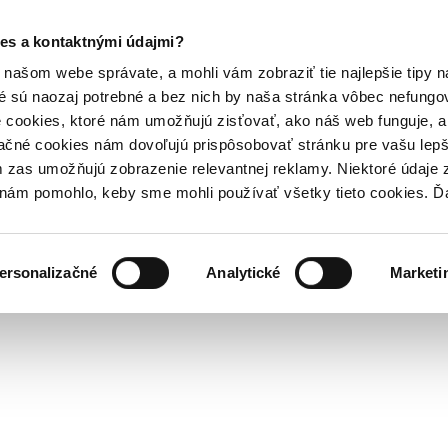
es a kontaktnými údajmi?
našom webe správate, a mohli vám zobraziť tie najlepšie tipy n
é sú naozaj potrebné a bez nich by naša stránka vôbec nefung
 cookies, ktoré nám umožňujú zisťovať, ako náš web funguje, a 
ačné cookies nám dovoľujú prispôsobovať stránku pre vašu lepši
zas umožňujú zobrazenie relevantnej reklamy. Niektoré údaje z
y nám pomohlo, keby sme mohli používať všetky tieto cookies. 
ersonalizačné
Analytické
Marketi