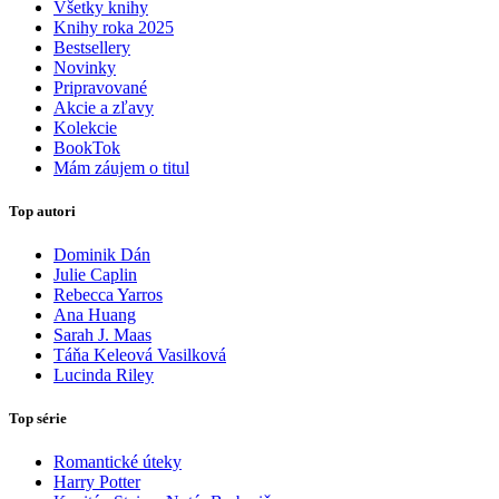
Všetky knihy
Knihy roka 2025
Bestsellery
Novinky
Pripravované
Akcie a zľavy
Kolekcie
BookTok
Mám záujem o titul
Top autori
Dominik Dán
Julie Caplin
Rebecca Yarros
Ana Huang
Sarah J. Maas
Táňa Keleová Vasilková
Lucinda Riley
Top série
Romantické úteky
Harry Potter