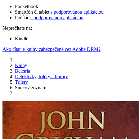
Pocketbook
Smartfón či tablet
s podporovanou aplikáciou
Počítač
s podporovanou aplikáciou
Neprečítate na:
Kindle
Ako čítať e-knihy zabezpečené cez Adobe DRM?
Knihy
Beletria
Detektívky, trilery a horory
Trilery
Sudcov zoznam