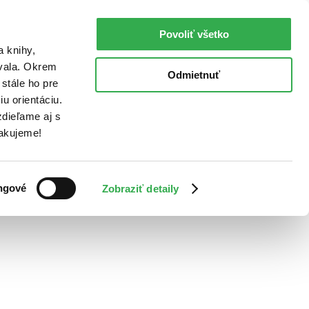
Povoliť všetko
a knihy,
ovala. Okrem
Odmietnuť
stále ho pre
u orientáciu.
dieľame aj s
Ďakujeme!
ngové
Zobraziť detaily