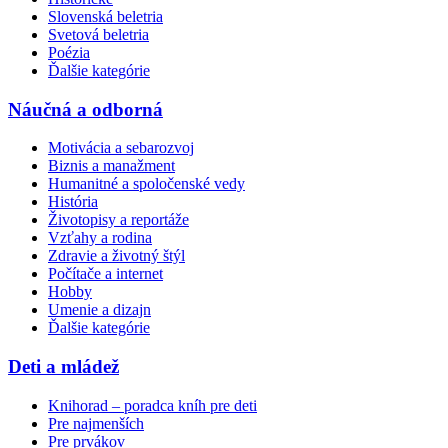
Slovenská beletria
Svetová beletria
Poézia
Ďalšie kategórie
Náučná a odborná
Motivácia a sebarozvoj
Biznis a manažment
Humanitné a spoločenské vedy
História
Životopisy a reportáže
Vzťahy a rodina
Zdravie a životný štýl
Počítače a internet
Hobby
Umenie a dizajn
Ďalšie kategórie
Deti a mládež
Knihorad – poradca kníh pre deti
Pre najmenších
Pre prvákov