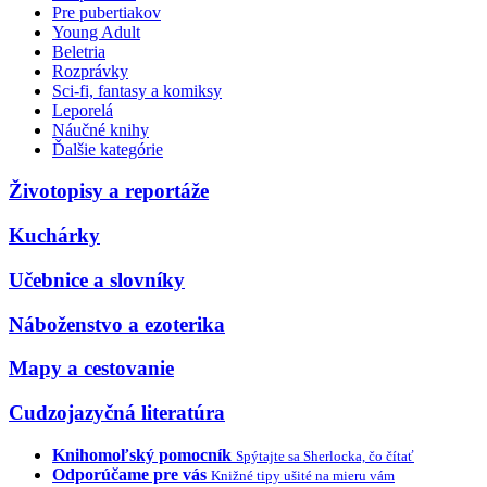
Pre pubertiakov
Young Adult
Beletria
Rozprávky
Sci-fi, fantasy a komiksy
Leporelá
Náučné knihy
Ďalšie kategórie
Životopisy a reportáže
Kuchárky
Učebnice a slovníky
Náboženstvo a ezoterika
Mapy a cestovanie
Cudzojazyčná literatúra
Knihomoľský pomocník
Spýtajte sa Sherlocka, čo čítať
Odporúčame pre vás
Knižné tipy ušité na mieru vám