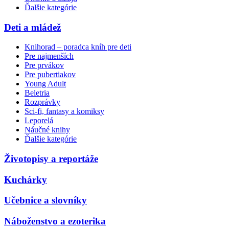
Ďalšie kategórie
Deti a mládež
Knihorad – poradca kníh pre deti
Pre najmenších
Pre prvákov
Pre pubertiakov
Young Adult
Beletria
Rozprávky
Sci-fi, fantasy a komiksy
Leporelá
Náučné knihy
Ďalšie kategórie
Životopisy a reportáže
Kuchárky
Učebnice a slovníky
Náboženstvo a ezoterika