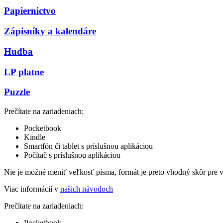
Papiernictvo
Zápisníky a kalendáre
Hudba
LP platne
Puzzle
Prečítate na zariadeniach:
Pocketbook
Kindle
Smartfón či tablet s príslušnou aplikáciou
Počítač s príslušnou aplikáciou
Nie je možné meniť veľkosť písma, formát je preto vhodný skôr pre 
Viac informácií v
našich návodoch
Prečítate na zariadeniach:
Pocketbook