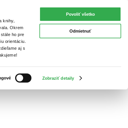
Povoliť všetko
a knihy,
ovala. Okrem
Odmietnuť
stále ho pre
u orientáciu.
dieľame aj s
Ďakujeme!
ngové
Zobraziť detaily