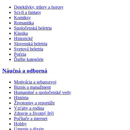
Detektívky, trilery a horory
Sci-fi a fantasy
Komiksy
Romantika
Spoločenská beletria
Klasika
Historické
Slovenská beletria
Svetová beletria
Poézia
Ďalšie kategórie
Náučná a odborná
Motivácia a sebarozvoj
Biznis a manažment
Humanitné a spoločenské vedy
História
Životopisy a reportáže
Vzťahy a rodina
Zdravie a životný štýl
Počítače a internet
Hobby
Umenie a dizajn