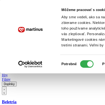
Doručenie
Kníhkupectvá
Knihovrátok
Poukážky
Knižný blog
Kontakt
Môžeme pracovať s cooki
Aby sme vedeli, ako sa na 
zbierame cookies. Niektor
E-knihy
Audioknihy
Hry
Filmy
Knihy
Doplnky
toho používame analytické
vás zlepšovať. Personaliz
Vyhľadávanie
Marketingové cookies nám 
tretími stranami. Veľmi b
Prihlásiť
Vyhľadávanie
Výber
Knihy
Potrebné
P
súhlasu
E-knihy
Audioknihy
Hry
Filmy
Doplnky
Beletria