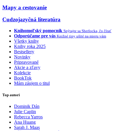
Mapy a cestovanie
Cudzojazyčná literatúra
Knihomoľský pomocník
Spýtajte sa Sherlocka, čo čítať
Odporúčame pre vás
Knižné tipy ušité na mieru vám
Všetky knihy
Knihy roka 2025
Bestsellery
Novinky
Pripravované
Akcie a zľavy
Kolekcie
BookTok
Mám záujem o titul
Top autori
Dominik Dán
Julie Caplin
Rebecca Yarros
Ana Huang
Sarah J. Maas