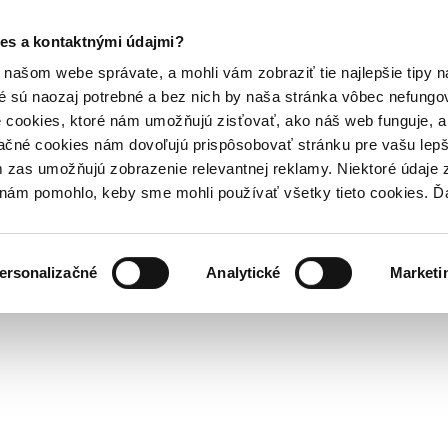
es a kontaktnými údajmi?
našom webe správate, a mohli vám zobraziť tie najlepšie tipy n
é sú naozaj potrebné a bez nich by naša stránka vôbec nefung
 cookies, ktoré nám umožňujú zisťovať, ako náš web funguje, a 
ačné cookies nám dovoľujú prispôsobovať stránku pre vašu lepši
zas umožňujú zobrazenie relevantnej reklamy. Niektoré údaje z
y nám pomohlo, keby sme mohli používať všetky tieto cookies. 
ersonalizačné
Analytické
Marketi