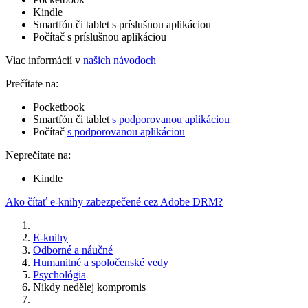
Kindle
Smartfón či tablet s príslušnou aplikáciou
Počítač s príslušnou aplikáciou
Viac informácií v
našich návodoch
Prečítate na:
Pocketbook
Smartfón či tablet
s podporovanou aplikáciou
Počítač
s podporovanou aplikáciou
Neprečítate na:
Kindle
Ako čítať e-knihy zabezpečené cez Adobe DRM?
E-knihy
Odborné a náučné
Humanitné a spoločenské vedy
Psychológia
Nikdy nedělej kompromis