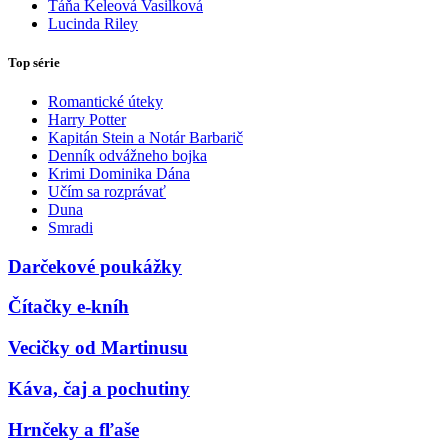
Táňa Keleová Vasilková
Lucinda Riley
Top série
Romantické úteky
Harry Potter
Kapitán Stein a Notár Barbarič
Denník odvážneho bojka
Krimi Dominika Dána
Učím sa rozprávať
Duna
Smradi
Darčekové poukážky
Čítačky e-kníh
Vecičky od Martinusu
Káva, čaj a pochutiny
Hrnčeky a fľaše