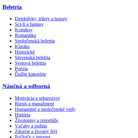
Beletria
Detektívky, trilery a horory
Sci-fi a fantasy
Komiksy
Romantika
Spoločenská beletria
Klasika
Historické
Slovenská beletria
Svetová beletria
Poézia
Ďalšie kategórie
Náučná a odborná
Motivácia a sebarozvoj
Biznis a manažment
Humanitné a spoločenské vedy
História
Životopisy a reportáže
Vzťahy a rodina
Zdravie a životný štýl
Počítače a internet