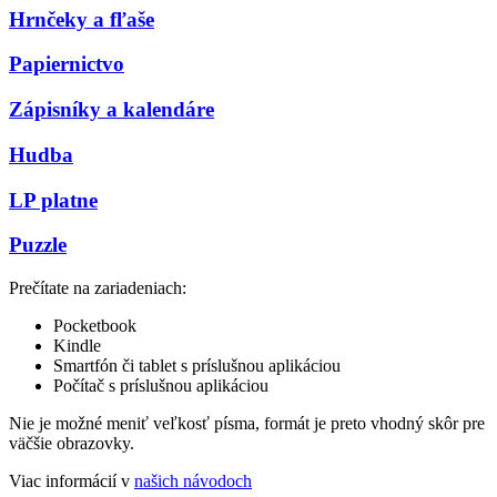
Hrnčeky a fľaše
Papiernictvo
Zápisníky a kalendáre
Hudba
LP platne
Puzzle
Prečítate na zariadeniach:
Pocketbook
Kindle
Smartfón či tablet s príslušnou aplikáciou
Počítač s príslušnou aplikáciou
Nie je možné meniť veľkosť písma, formát je preto vhodný skôr pre
väčšie obrazovky.
Viac informácií v
našich návodoch