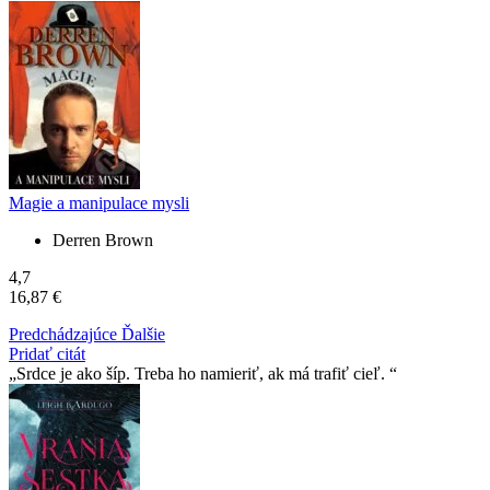
Magie a manipulace mysli
Derren Brown
4,7
16,87 €
Predchádzajúce
Ďalšie
Pridať citát
Srdce je ako šíp. Treba ho namieriť, ak má trafiť cieľ.