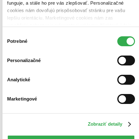
funguje, a stále ho pre vás zlepšovať. Personalizačné
cookies nám dovoľujú prispôsobovať stránku pre vašu
lepšiu orientáciu. Marketingové cookies nám zas
umožňujú zobrazenie relevantnej reklamy. Niektoré údaje
zdieľame aj s tretími stranami. Veľmi by nám pomohlo,
Výber
keby sme mohli používať všetky tieto cookies. Ďakujeme!
Potrebné
súhlasu
Personalizačné
Analytické
Marketingové
Zobraziť detaily