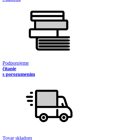
Podporujeme
čítanie
s porozumením
Tovar skladom