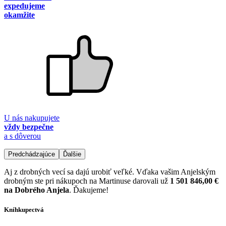
expedujeme
okamžite
U nás nakupujete
vždy bezpečne
a s dôverou
Predchádzajúce
Ďalšie
Aj z drobných vecí sa dajú urobiť veľké. Vďaka vašim Anjelským
drobným ste pri nákupoch na Martinuse darovali už
1 501 846,00 €
na Dobrého Anjela
. Ďakujeme!
Kníhkupectvá