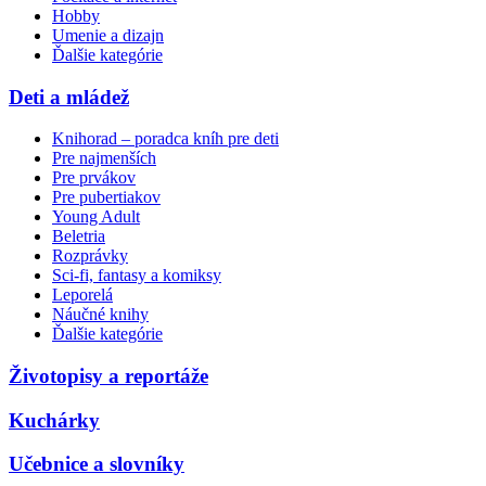
Hobby
Umenie a dizajn
Ďalšie kategórie
Deti a mládež
Knihorad – poradca kníh pre deti
Pre najmenších
Pre prvákov
Pre pubertiakov
Young Adult
Beletria
Rozprávky
Sci-fi, fantasy a komiksy
Leporelá
Náučné knihy
Ďalšie kategórie
Životopisy a reportáže
Kuchárky
Učebnice a slovníky