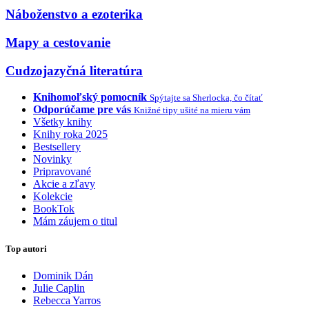
Náboženstvo a ezoterika
Mapy a cestovanie
Cudzojazyčná literatúra
Knihomoľský pomocník
Spýtajte sa Sherlocka, čo čítať
Odporúčame pre vás
Knižné tipy ušité na mieru vám
Všetky knihy
Knihy roka 2025
Bestsellery
Novinky
Pripravované
Akcie a zľavy
Kolekcie
BookTok
Mám záujem o titul
Top autori
Dominik Dán
Julie Caplin
Rebecca Yarros