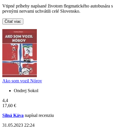
Vtipné príbehy napísané životom flegmatického autobusára s
pevnými nervami uchvátili celé Slovensko.
Čítať viac
Ako som vozil Nórov
Ondrej Sokol
4,4
17,60 €
Silná Káva
napísal recenziu
31.05.2023 22:24