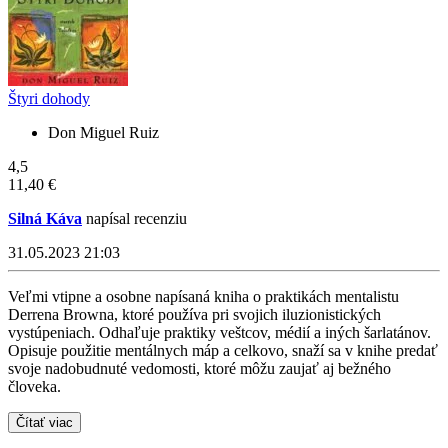
Štyri dohody
Don Miguel Ruiz
4,5
11,40 €
Silná Káva
napísal recenziu
31.05.2023 21:03
Veľmi vtipne a osobne napísaná kniha o praktikách mentalistu
Derrena Browna, ktoré používa pri svojich iluzionistických
vystúpeniach. Odhaľuje praktiky veštcov, médií a iných šarlatánov.
Opisuje použitie mentálnych máp a celkovo, snaží sa v knihe predať
svoje nadobudnuté vedomosti, ktoré môžu zaujať aj bežného
človeka.
Čítať viac