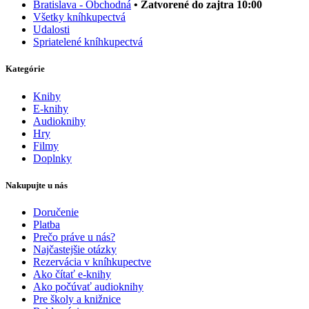
Bratislava - Obchodná
• Zatvorené do zajtra 10:00
Všetky kníhkupectvá
Udalosti
Spriatelené kníhkupectvá
Kategórie
Knihy
E-knihy
Audioknihy
Hry
Filmy
Doplnky
Nakupujte u nás
Doručenie
Platba
Prečo práve u nás?
Najčastejšie otázky
Rezervácia v kníhkupectve
Ako čítať e-knihy
Ako počúvať audioknihy
Pre školy a knižnice