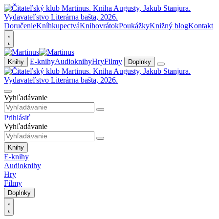
Doručenie
Kníhkupectvá
Knihovrátok
Poukážky
Knižný blog
Kontakt
E-knihy
Audioknihy
Hry
Filmy
Knihy
Doplnky
Vyhľadávanie
Prihlásiť
Vyhľadávanie
Knihy
E-knihy
Audioknihy
Hry
Filmy
Doplnky