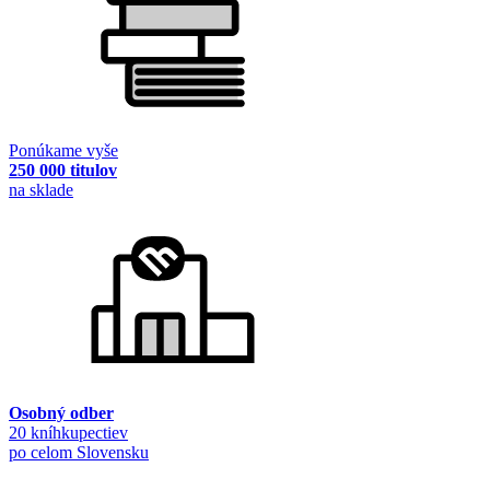
Ponúkame vyše
250 000 titulov
na sklade
Osobný odber
20 kníhkupectiev
po celom Slovensku