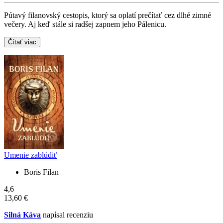
Pútavý filanovský cestopis, ktorý sa oplatí prečítať cez dlhé zimné
večery. Aj keď stále si radšej zapnem jeho Pálenicu.
Čítať viac
Umenie zablúdiť
Boris Filan
4,6
13,60 €
Silná Káva
napísal recenziu