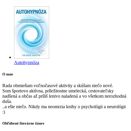
Autohypnóza
O mne
Rada obmieňam voľnočasové aktivity a skúšam niečo nové.
Som športovo aktívna, príležitostne umelecká, cestovateľsky
nadšená a občas až príliš lenivo naladená a vo všetkom nerozhodná
duša.
..a ešte niečo. Nikdy ma neomrzia knihy o psychológii a neurológii
:)
Obľúbené literárne žánre