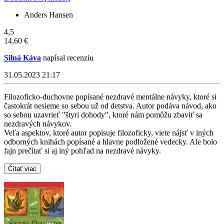
Anders Hansen
4,5
14,60 €
Silná Káva
napísal recenziu
31.05.2023 21:17
Filozoficko-duchovne popísané nezdravé mentálne návyky, ktoré si
častokrát nesieme so sebou už od detstva. Autor podáva návod, ako
so sebou uzavrieť "štyri dohody", ktoré nám pomôžu zbaviť sa
nezdravých návykov.
Veľa aspektov, ktoré autor popisuje filozoficky, viete nájsť v iných
odborných knihách popísané a hlavne podložené vedecky. Ale bolo
fajn prečítať si aj iný pohľad na nezdravé návyky.
Čítať viac