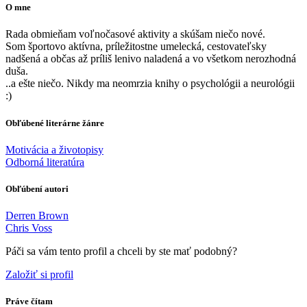
O mne
Rada obmieňam voľnočasové aktivity a skúšam niečo nové.
Som športovo aktívna, príležitostne umelecká, cestovateľsky
nadšená a občas až príliš lenivo naladená a vo všetkom nerozhodná
duša.
..a ešte niečo. Nikdy ma neomrzia knihy o psychológii a neurológii
:)
Obľúbené literárne žánre
Motivácia a životopisy
Odborná literatúra
Obľúbení autori
Derren Brown
Chris Voss
Páči sa vám tento profil a chceli by ste mať podobný?
Založiť si profil
Práve čítam