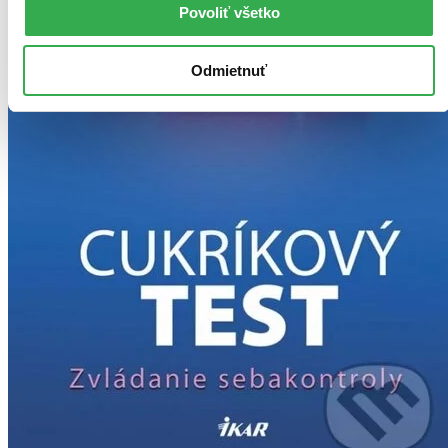
Povoliť všetko
Odmietnuť