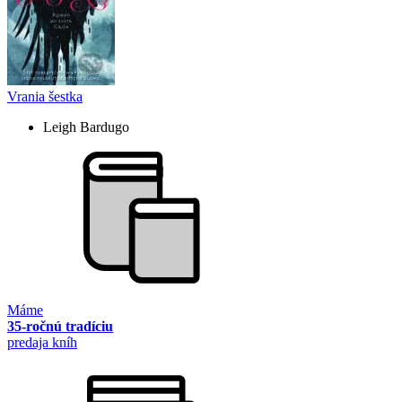
Vrania šestka
Leigh Bardugo
Máme
35-ročnú tradíciu
predaja kníh