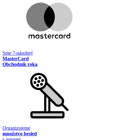
Sme 7-násobný
MasterCard
Obchodník roka
Organizujeme
množstvo besied
s autormi