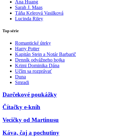
Ana Huang
Sarah J. Maas
Táňa Keleová Vasilková
Lucinda Riley
Top série
Romantické úteky
Harry Potter
Kapitán Stein a Notár Barbarič
Denník odvážneho bojka
Krimi Dominika Dána
Učím sa rozprávať
Duna
Smradi
Darčekové poukážky
Čítačky e-kníh
Vecičky od Martinusu
Káva, čaj a pochutiny