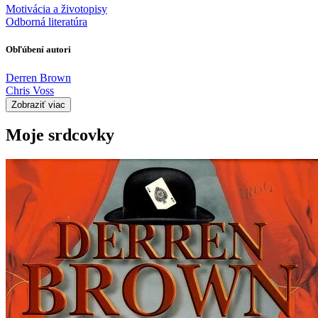
Motivácia a životopisy
Odborná literatúra
Obľúbení autori
Derren Brown
Chris Voss
Zobraziť viac
Moje srdcovky