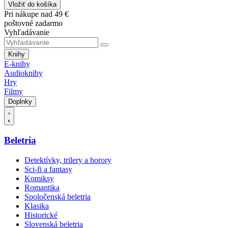
Vložiť do košíka
Pri nákupe nad 49 €
poštovné zadarmo
Vyhľadávanie
Knihy
E-knihy
Audioknihy
Hry
Filmy
Doplnky
Beletria
Detektívky, trilery a horory
Sci-fi a fantasy
Komiksy
Romantika
Spoločenská beletria
Klasika
Historické
Slovenská beletria