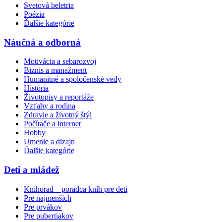
Svetová beletria
Poézia
Ďalšie kategórie
Náučná a odborná
Motivácia a sebarozvoj
Biznis a manažment
Humanitné a spoločenské vedy
História
Životopisy a reportáže
Vzťahy a rodina
Zdravie a životný štýl
Počítače a internet
Hobby
Umenie a dizajn
Ďalšie kategórie
Deti a mládež
Knihorad – poradca kníh pre deti
Pre najmenších
Pre prvákov
Pre pubertiakov