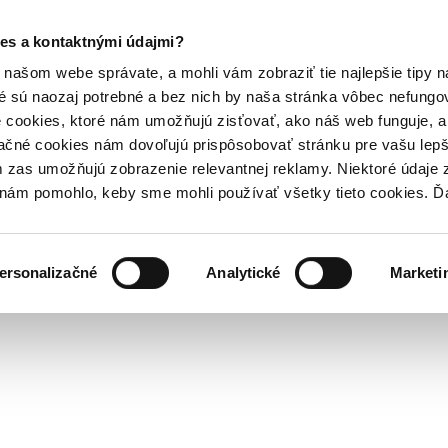
es a kontaktnými údajmi?
našom webe správate, a mohli vám zobraziť tie najlepšie tipy n
é sú naozaj potrebné a bez nich by naša stránka vôbec nefung
 cookies, ktoré nám umožňujú zisťovať, ako náš web funguje, a 
ačné cookies nám dovoľujú prispôsobovať stránku pre vašu lepši
zas umožňujú zobrazenie relevantnej reklamy. Niektoré údaje z
y nám pomohlo, keby sme mohli používať všetky tieto cookies. 
ersonalizačné
Analytické
Marketi