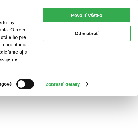
Povoliť všetko
a knihy,
ovala. Okrem
Odmietnuť
stále ho pre
u orientáciu.
dieľame aj s
Ďakujeme!
ngové
Zobraziť detaily