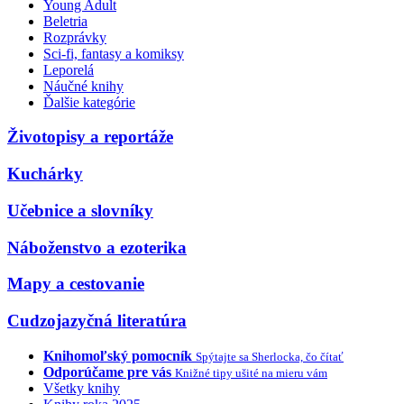
Young Adult
Beletria
Rozprávky
Sci-fi, fantasy a komiksy
Leporelá
Náučné knihy
Ďalšie kategórie
Životopisy a reportáže
Kuchárky
Učebnice a slovníky
Náboženstvo a ezoterika
Mapy a cestovanie
Cudzojazyčná literatúra
Knihomoľský pomocník
Spýtajte sa Sherlocka, čo čítať
Odporúčame pre vás
Knižné tipy ušité na mieru vám
Všetky knihy