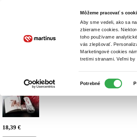
Doručenie
Kníhkupectvá
Knihovrátok
Poukážky
Knižný blog
Kontakt
Môžeme pracovať s cooki
Aby sme vedeli, ako sa na 
zbierame cookies. Niektor
E-knihy
Audioknihy
Hry
Filmy
Knihy
Doplnky
toho používame analytické
vás zlepšovať. Personaliz
Vyhľadávanie
Marketingové cookies nám 
tretími stranami. Veľmi b
Prihlásiť
Výber
Potrebné
P
súhlasu
18,39 €