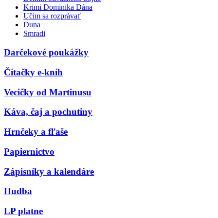
Krimi Dominika Dána
Učím sa rozprávať
Duna
Smradi
Darčekové poukážky
Čítačky e-kníh
Vecičky od Martinusu
Káva, čaj a pochutiny
Hrnčeky a fľaše
Papiernictvo
Zápisníky a kalendáre
Hudba
LP platne