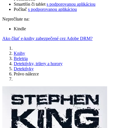
Smartfón či tablet
s podporovanou aplikáciou
Počítač
s podporovanou aplikáciou
Neprečítate na:
Kindle
Ako čítať e-knihy zabezpečené cez Adobe DRM?
Knihy
Beletria
Detektívky, trilery a horory
Detektívky
Právo nálezce