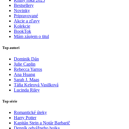
Knihy roka 2025
Bestsellery
Novinky
Pripravované
Akcie a zľavy
Kolekcie
BookTok
Mám záujem o titul
Top autori
Dominik Dán
Julie Caplin
Rebecca Yarros
Ana Huang
Sarah J. Maas
Táňa Keleová Vasilková
Lucinda Riley
Top série
Romantické úteky
Harry Potter
Kapitán Stein a Notár Barbarič
Denník odvážneho bojka