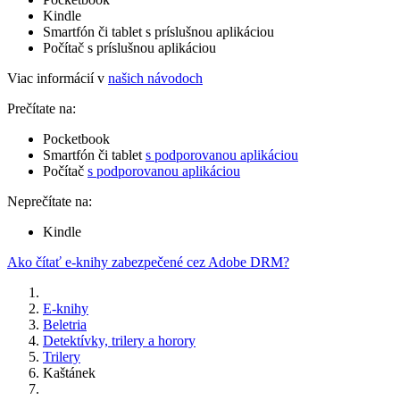
Kindle
Smartfón či tablet s príslušnou aplikáciou
Počítač s príslušnou aplikáciou
Viac informácií v
našich návodoch
Prečítate na:
Pocketbook
Smartfón či tablet
s podporovanou aplikáciou
Počítač
s podporovanou aplikáciou
Neprečítate na:
Kindle
Ako čítať e-knihy zabezpečené cez Adobe DRM?
E-knihy
Beletria
Detektívky, trilery a horory
Trilery
Kaštánek