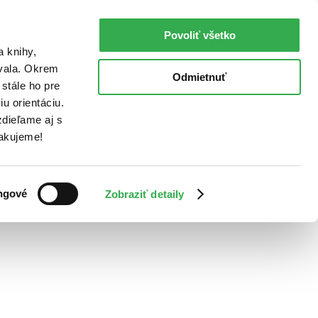
Povoliť všetko
a knihy,
ovala. Okrem
Odmietnuť
stále ho pre
u orientáciu.
dieľame aj s
Ďakujeme!
ngové
Zobraziť detaily