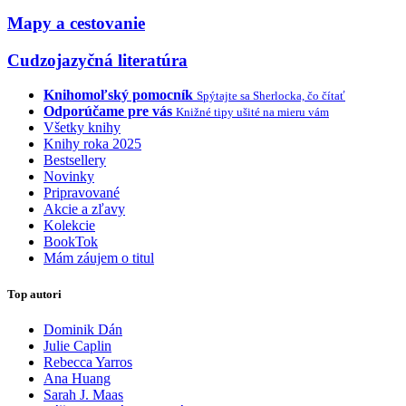
Mapy a cestovanie
Cudzojazyčná literatúra
Knihomoľský pomocník
Spýtajte sa Sherlocka, čo čítať
Odporúčame pre vás
Knižné tipy ušité na mieru vám
Všetky knihy
Knihy roka 2025
Bestsellery
Novinky
Pripravované
Akcie a zľavy
Kolekcie
BookTok
Mám záujem o titul
Top autori
Dominik Dán
Julie Caplin
Rebecca Yarros
Ana Huang
Sarah J. Maas