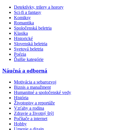
Detektívky, trilery a horory
Sci-fi a fantasy
Komiksy
Romantika
Spoločenská beletria
Klasika
Historické
Slovenská beletria
Svetová beletria
Poézia
Ďalšie kategórie
Náučná a odborná
Motivácia a sebarozvoj
Biznis a manažment
Humanitné a spoločenské vedy
História
Životopisy a reportáže
Vzťahy a rodina
Zdravie a životný štýl
Počítače a internet
Hobby
Umenie a dizajn