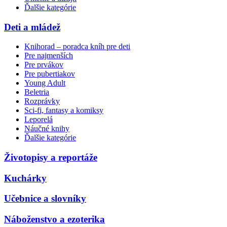
Ďalšie kategórie
Deti a mládež
Knihorad – poradca kníh pre deti
Pre najmenších
Pre prvákov
Pre pubertiakov
Young Adult
Beletria
Rozprávky
Sci-fi, fantasy a komiksy
Leporelá
Náučné knihy
Ďalšie kategórie
Životopisy a reportáže
Kuchárky
Učebnice a slovníky
Náboženstvo a ezoterika