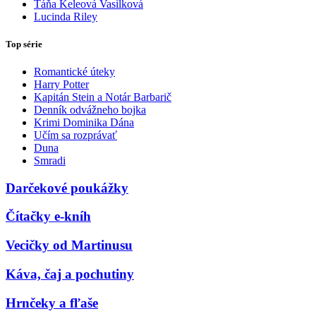
Táňa Keleová Vasilková
Lucinda Riley
Top série
Romantické úteky
Harry Potter
Kapitán Stein a Notár Barbarič
Denník odvážneho bojka
Krimi Dominika Dána
Učím sa rozprávať
Duna
Smradi
Darčekové poukážky
Čítačky e-kníh
Vecičky od Martinusu
Káva, čaj a pochutiny
Hrnčeky a fľaše