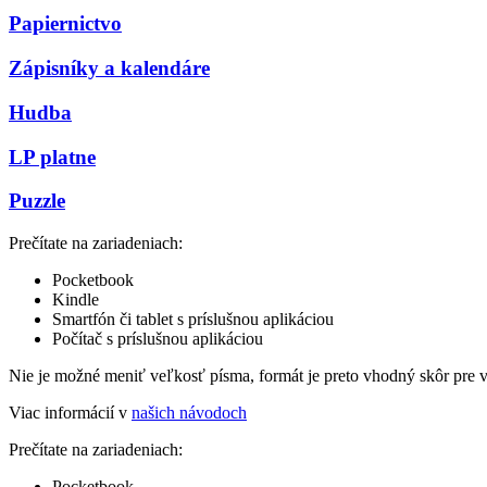
Papiernictvo
Zápisníky a kalendáre
Hudba
LP platne
Puzzle
Prečítate na zariadeniach:
Pocketbook
Kindle
Smartfón či tablet s príslušnou aplikáciou
Počítač s príslušnou aplikáciou
Nie je možné meniť veľkosť písma, formát je preto vhodný skôr pre 
Viac informácií v
našich návodoch
Prečítate na zariadeniach:
Pocketbook