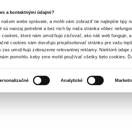
es a kontaktnými údajmi?
našom webe správate, a mohli vám zobraziť tie najlepšie tipy n
é sú naozaj potrebné a bez nich by naša stránka vôbec nefung
 cookies, ktoré nám umožňujú zisťovať, ako náš web funguje, a 
ačné cookies nám dovoľujú prispôsobovať stránku pre vašu lepši
zas umožňujú zobrazenie relevantnej reklamy. Niektoré údaje z
y nám pomohlo, keby sme mohli používať všetky tieto cookies. 
ersonalizačné
Analytické
Marketi