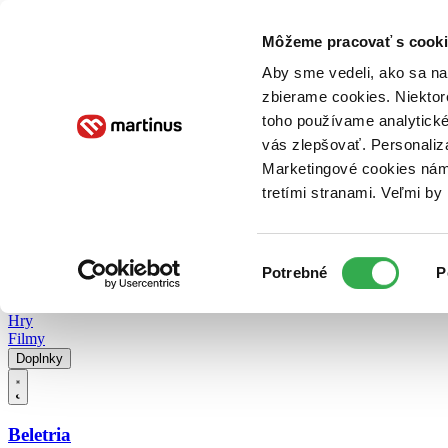
Doručenie
Kníhkupectvá
Knihovrátok
Poukážky
Knižný blog
Kontakt
Môžeme pracovať s cooki
Aby sme vedeli, ako sa na 
zbierame cookies. Niektor
E-knihy
Audioknihy
Hry
Filmy
Knihy
Doplnky
toho používame analytické
vás zlepšovať. Personaliz
Vyhľadávanie
Marketingové cookies nám 
tretími stranami. Veľmi b
Prihlásiť
Vyhľadávanie
Výber
Knihy
Potrebné
P
súhlasu
E-knihy
Audioknihy
Hry
Filmy
Doplnky
Beletria