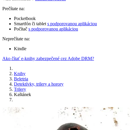
Prečítate na:
Pocketbook
Smartfón či tablet
s podporovanou aplikáciou
Počítač
s podporovanou aplikáciou
Neprečítate na:
Kindle
Ako čítať e-knihy zabezpečené cez Adobe DRM?
Knihy
Beletria
Detektívky, trilery a horory
Trilery
Kaštánek