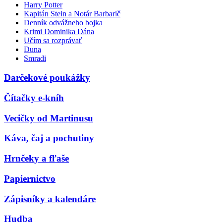
Harry Potter
Kapitán Stein a Notár Barbarič
Denník odvážneho bojka
Krimi Dominika Dána
Učím sa rozprávať
Duna
Smradi
Darčekové poukážky
Čítačky e-kníh
Vecičky od Martinusu
Káva, čaj a pochutiny
Hrnčeky a fľaše
Papiernictvo
Zápisníky a kalendáre
Hudba