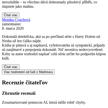
nerozluštíte – to všechno dává dohromady působivý příběh, co
slupnete jako malinu.
Čítať viac
Monika Cvachová
zamestnanec
8. marca 2020
Dokonalá detektívka, aká sa po prečítaní série s Harry Holem od
Nesba už len ťažko nájde.
Kniha je pútavá a aj napínavá, vyšetrovatelia sú sympatickí, prípady
sú zaujímavé a prepojenia dokonalé. Nič neostáva nedovysvetlené.
Keby sa autor rozhodol napísať celú sériu určite ho podporím kúpou
kníh.
Čítať viac
Viac hodnotení od ľudí z Martinusu
Recenzie čitateľov
Zhrnutie recenzií
Zosumarizované pomocou AI, ktorá môže robiť chyby.