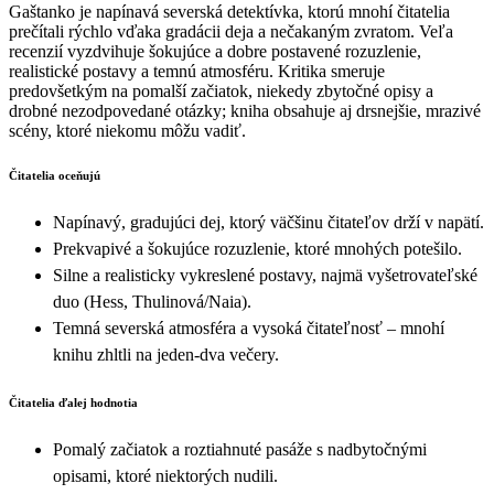
Gaštanko je napínavá severská detektívka, ktorú mnohí čitatelia
prečítali rýchlo vďaka gradácii deja a nečakaným zvratom. Veľa
recenzií vyzdvihuje šokujúce a dobre postavené rozuzlenie,
realistické postavy a temnú atmosféru. Kritika smeruje
predovšetkým na pomalší začiatok, niekedy zbytočné opisy a
drobné nezodpovedané otázky; kniha obsahuje aj drsnejšie, mrazivé
scény, ktoré niekomu môžu vadiť.
Čitatelia oceňujú
Napínavý, gradujúci dej, ktorý väčšinu čitateľov drží v napätí.
Prekvapivé a šokujúce rozuzlenie, ktoré mnohých potešilo.
Silne a realisticky vykreslené postavy, najmä vyšetrovateľské
duo (Hess, Thulinová/Naia).
Temná severská atmosféra a vysoká čitateľnosť – mnohí
knihu zhltli na jeden-dva večery.
Čitatelia ďalej hodnotia
Pomalý začiatok a roztiahnuté pasáže s nadbytočnými
opisami, ktoré niektorých nudili.