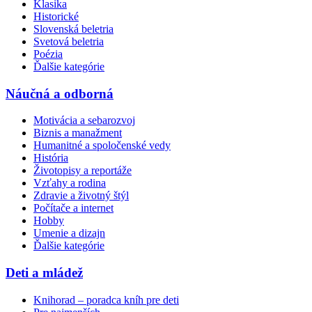
Klasika
Historické
Slovenská beletria
Svetová beletria
Poézia
Ďalšie kategórie
Náučná a odborná
Motivácia a sebarozvoj
Biznis a manažment
Humanitné a spoločenské vedy
História
Životopisy a reportáže
Vzťahy a rodina
Zdravie a životný štýl
Počítače a internet
Hobby
Umenie a dizajn
Ďalšie kategórie
Deti a mládež
Knihorad – poradca kníh pre deti