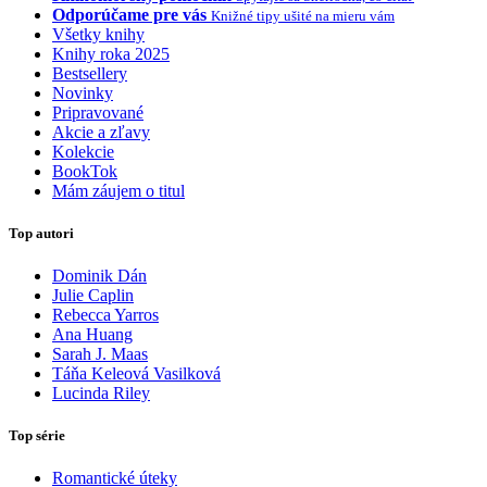
Odporúčame pre vás
Knižné tipy ušité na mieru vám
Všetky knihy
Knihy roka 2025
Bestsellery
Novinky
Pripravované
Akcie a zľavy
Kolekcie
BookTok
Mám záujem o titul
Top autori
Dominik Dán
Julie Caplin
Rebecca Yarros
Ana Huang
Sarah J. Maas
Táňa Keleová Vasilková
Lucinda Riley
Top série
Romantické úteky