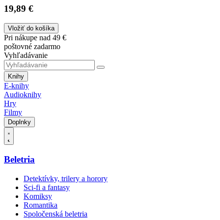
19,89 €
Vložiť do košíka
Pri nákupe nad 49 €
poštovné zadarmo
Vyhľadávanie
Knihy
E-knihy
Audioknihy
Hry
Filmy
Doplnky
Beletria
Detektívky, trilery a horory
Sci-fi a fantasy
Komiksy
Romantika
Spoločenská beletria