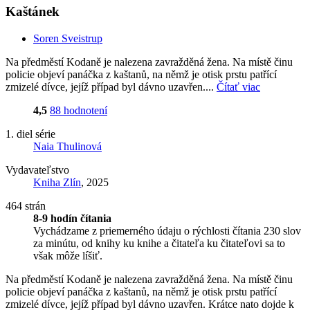
Kaštánek
Soren Sveistrup
Na předměstí Kodaně je nalezena zavražděná žena. Na místě činu
policie objeví panáčka z kaštanů, na němž je otisk prstu patřící
zmizelé dívce, jejíž případ byl dávno uzavřen....
Čítať viac
4,5
88 hodnotení
1. diel série
Naia Thulinová
Vydavateľstvo
Kniha Zlín
, 2025
464 strán
8-9 hodín čítania
Vychádzame z priemerného údaju o rýchlosti čítania 230 slov
za minútu, od knihy ku knihe a čitateľa ku čitateľovi sa to
však môže líšiť.
Na předměstí Kodaně je nalezena zavražděná žena. Na místě činu
policie objeví panáčka z kaštanů, na němž je otisk prstu patřící
zmizelé dívce, jejíž případ byl dávno uzavřen. Krátce nato dojde k