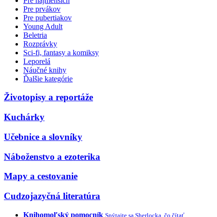
Pre najmenších
Pre prvákov
Pre pubertiakov
Young Adult
Beletria
Rozprávky
Sci-fi, fantasy a komiksy
Leporelá
Náučné knihy
Ďalšie kategórie
Životopisy a reportáže
Kuchárky
Učebnice a slovníky
Náboženstvo a ezoterika
Mapy a cestovanie
Cudzojazyčná literatúra
Knihomoľský pomocník
Spýtajte sa Sherlocka, čo čítať