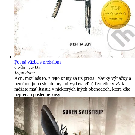
Pevná väzba s prebalom
Čeština, 2022
Vypredané
Ach, mrzí nás to, z tejto knihy sa už predali všetky výtlačky a
nemáme ju na sklade my ani vydavateľ :( Teoreticky však
môžete mať šťastie v niektorých iných obchodoch, ktoré ešte
nepredali posledné kusy.