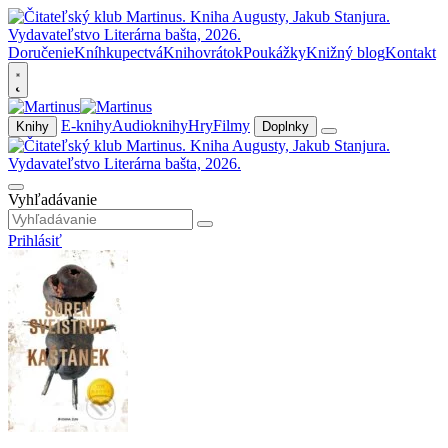
Doručenie
Kníhkupectvá
Knihovrátok
Poukážky
Knižný blog
Kontakt
E-knihy
Audioknihy
Hry
Filmy
Knihy
Doplnky
Vyhľadávanie
Prihlásiť