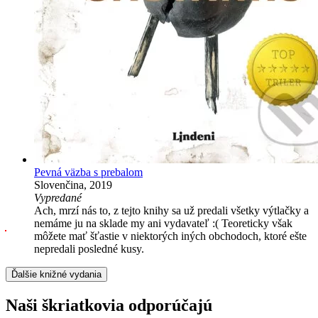
Pevná väzba s prebalom
Slovenčina, 2019
Vypredané
Ach, mrzí nás to, z tejto knihy sa už predali všetky výtlačky a
nemáme ju na sklade my ani vydavateľ :( Teoreticky však
môžete mať šťastie v niektorých iných obchodoch, ktoré ešte
nepredali posledné kusy.
Ďalšie knižné vydania
Naši škriatkovia odporúčajú