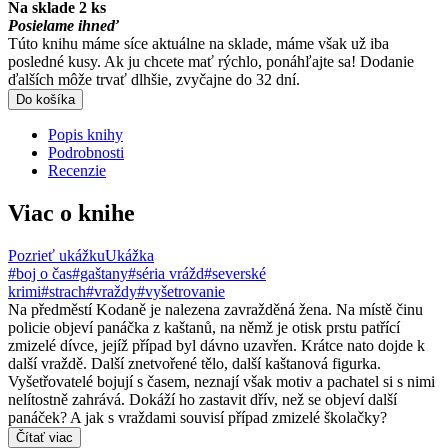
Na sklade 2 ks
Posielame ihneď
Túto knihu máme síce aktuálne na sklade, máme však už iba
posledné kusy. Ak ju chcete mať rýchlo, ponáhľajte sa! Dodanie
ďalších môže trvať dlhšie, zvyčajne do 32 dní.
Do košíka
Popis knihy
Podrobnosti
Recenzie
Viac o knihe
Pozrieť ukážku
Ukážka
#boj o čas
#gaštany
#séria vrážd
#severské
krimi
#strach
#vraždy
#vyšetrovanie
Na předměstí Kodaně je nalezena zavražděná žena. Na místě činu
policie objeví panáčka z kaštanů, na němž je otisk prstu patřící
zmizelé dívce, jejíž případ byl dávno uzavřen. Krátce nato dojde k
další vraždě. Další znetvořené tělo, další kaštanová figurka.
Vyšetřovatelé bojují s časem, neznají však motiv a pachatel si s nimi
nelítostně zahrává. Dokáží ho zastavit dřív, než se objeví další
panáček? A jak s vraždami souvisí případ zmizelé školačky?
Čítať viac