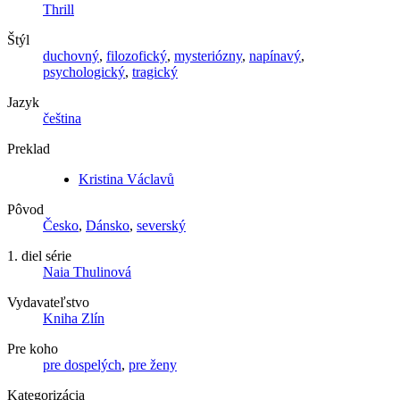
Thrill
Štýl
duchovný
,
filozofický
,
mysteriózny
,
napínavý
,
psychologický
,
tragický
Jazyk
čeština
Preklad
Kristina Václavů
Pôvod
Česko
,
Dánsko
,
severský
1. diel série
Naia Thulinová
Vydavateľstvo
Kniha Zlín
Pre koho
pre dospelých
,
pre ženy
Kategorizácia