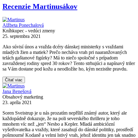
Recenzie Martinusákov
Alžbeta Ponechalová
Kníhkupec - vedúci zmeny
25. septembra 2021
Ako súvisí únos a vražda dcéry dánskej ministerky s vraždami
mladých žien a matiek? Prečo necháva vrah pri naaranžovaných
telách gaštanové figúrky? Má to niečo spoločné s prípadom
zavraždenej rodiny spred 30 rokov? Tento strhujúci a napínavý triler
sa Vám dostane pod kožu a neodložíte ho, kým nezistíte pravdu.
Čítať viac
Jana Benešová
Obsahový marketing
23. apríla 2021
Soren Sveistrup je u nás prozatím nepříliš známý autor, který ale
každopádně dokazuje, že na poli severského thrilleru je toho
mnohem víc než „jen“ Nesbo a Kepler. Mladá ambiciózní
vyšetřovatelka a vraždy, které zasahují do dánské politiky, prostředí
pošmourné Kodaně a velmi lstivý vrah, jehož identitu jen tak snadno