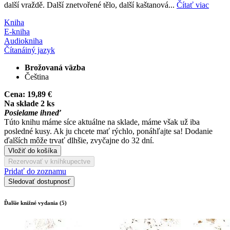
další vraždě. Další znetvořené tělo, další kaštanová...
Čítať viac
Kniha
E-kniha
Audiokniha
Čítaná
iný jazyk
Brožovaná väzba
Čeština
Cena:
19,89 €
Na sklade 2 ks
Posielame ihneď
Túto knihu máme síce aktuálne na sklade, máme však už iba
posledné kusy. Ak ju chcete mať rýchlo, ponáhľajte sa! Dodanie
ďalších môže trvať dlhšie, zvyčajne do 32 dní.
Vložiť do košíka
Rezervovať v kníhkupectve
Pridať do zoznamu
Sledovať dostupnosť
Ďalšie knižné vydania (5)