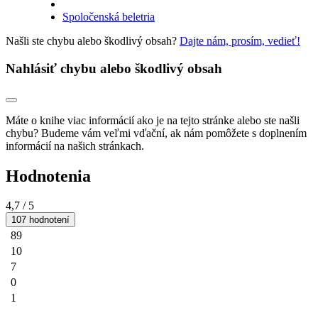
Spoločenská beletria
Našli ste chybu alebo škodlivý obsah?
Dajte nám, prosím, vedieť!
Nahlásiť chybu alebo škodlivý obsah
Máte o knihe viac informácií ako je na tejto stránke alebo ste našli
chybu? Budeme vám veľmi vďační, ak nám pomôžete s doplnením
informácií na našich stránkach.
Hodnotenia
4,7
/ 5
107 hodnotení
89
10
7
0
1