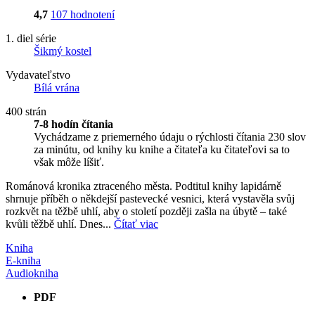
4,7
107 hodnotení
1. diel série
Šikmý kostel
Vydavateľstvo
Bílá vrána
400 strán
7-8 hodín čítania
Vychádzame z priemerného údaju o rýchlosti čítania 230 slov
za minútu, od knihy ku knihe a čitateľa ku čitateľovi sa to
však môže líšiť.
Románová kronika ztraceného města. Podtitul knihy lapidárně
shrnuje příběh o někdejší pastevecké vesnici, která vystavěla svůj
rozkvět na těžbě uhlí, aby o století později zašla na úbytě – také
kvůli těžbě uhlí. Dnes...
Čítať viac
Kniha
E-kniha
Audiokniha
PDF