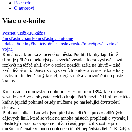
Recenzie
O autorovi
Viac o e-knihe
Pozrieť ukážku
Ukážka
#nešťastie
#banské nešťastie
#skutočné
udalosti
#dejiny
#baníctvo
#Československo
#obce
#prvá svetová
vojna
Románová kronika ztraceného města. Podtitul knihy lapidárně
shrnuje příběh o někdejší pastevecké vesnici, která vystavěla svůj
rozkvět na těžbě uhlí, aby o století později zašla na úbytě – také
kvůli těžbě uhlí. Dnes už z výstavních budov a vznosné katedrály
nezbylo nic. Jen šikmý kostel, který strmě a varovně ční do pusté
krajiny.
Kniha začíná obrovským důlním neštěstím roku 1894, které drsně
zasáhlo do života obyvatel celého kraje. Patří mezi ně i hrdinové této
knihy, jejichž pohnuté osudy můžeme po následující čtvrtstoletí
sledovat.
Barbora, Julka a Ludwik jsou představiteli tří naprosto odlišných
dějových linií, které se však na mnoha místech proplétají a vytvářejí
plastický obraz polozapomenutých časů, jejichž drsnost je pro
dnešního čtenáře v mnoha ohledech téměř nepředstavitelná. Každý z