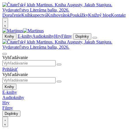
Doručenie
Kníhkupectvá
Knihovrátok
Poukážky
Knižný blog
Kontakt
E-knihy
Audioknihy
Hry
Filmy
Knihy
Doplnky
Vyhľadávanie
Prihlásiť
Vyhľadávanie
Knihy
E-knihy
Audioknihy
Hry
Filmy
Doplnky