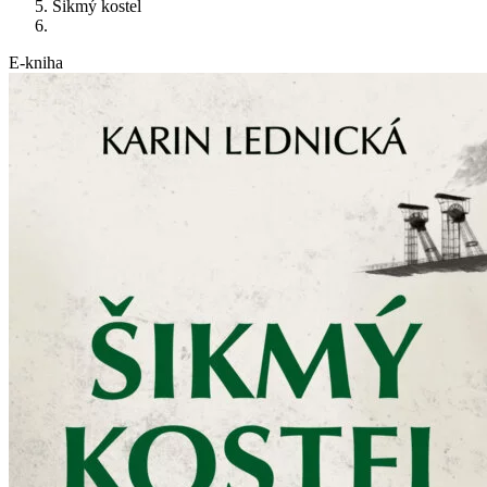
Šikmý kostel
E-kniha