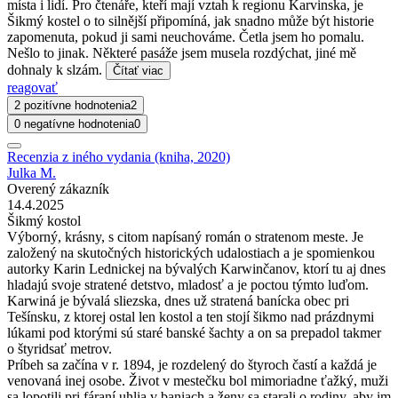
místa i lidí. Pro čtenáře, kteří mají vztah k regionu Karvinska, je
Šikmý kostel o to silnější připomíná, jak snadno může být historie
zapomenuta, pokud ji sami neuchováme. Četla jsem ho pomalu.
Nešlo to jinak. Některé pasáže jsem musela rozdýchat, jiné mě
dohnaly k slzám.
Čítať viac
reagovať
2 pozitívne hodnotenia
2
0 negatívne hodnotenia
0
Recenzia z iného vydania (kniha, 2020)
Julka M.
Overený zákazník
14.4.2025
Šikmý kostol
Výborný, krásny, s citom napísaný román o stratenom meste. Je
založený na skutočných historických udalostiach a je spomienkou
autorky Karin Lednickej na bývalých Karwinčanov, ktorí tu aj dnes
hladajú svoje stratené detstvo, mladosť a je poctou týmto luďom.
Karwiná je bývalá sliezska, dnes už stratená banícka obec pri
Tešínsku, z ktorej ostal len kostol a ten stojí šikmo nad prázdnymi
lúkami pod ktorými sú staré banské šachty a on sa prepadol takmer
o štyridsať metrov.
Príbeh sa začína v r. 1894, je rozdelený do štyroch častí a každá je
venovaná inej osobe. Život v mestečku bol mimoriadne ťažký, muži
sa lopotili pri fáraní uhlia v baniach a ženy sa starali o rodiny, aby im