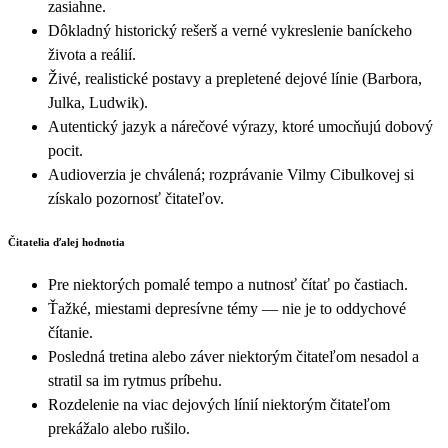
zasiahne.
Dôkladný historický rešerš a verné vykreslenie baníckeho
života a reálií.
Živé, realistické postavy a prepletené dejové línie (Barbora,
Julka, Ludwik).
Autentický jazyk a nárečové výrazy, ktoré umocňujú dobový
pocit.
Audioverzia je chválená; rozprávanie Vilmy Cibulkovej si
získalo pozornosť čitateľov.
Čitatelia ďalej hodnotia
Pre niektorých pomalé tempo a nutnosť čítať po častiach.
Ťažké, miestami depresívne témy — nie je to oddychové
čítanie.
Posledná tretina alebo záver niektorým čitateľom nesadol a
stratil sa im rytmus príbehu.
Rozdelenie na viac dejových línií niektorým čitateľom
prekážalo alebo rušilo.