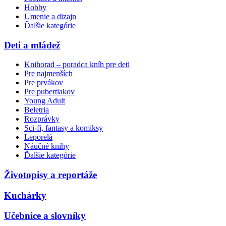
Hobby
Umenie a dizajn
Ďalšie kategórie
Deti a mládež
Knihorad – poradca kníh pre deti
Pre najmenších
Pre prvákov
Pre pubertiakov
Young Adult
Beletria
Rozprávky
Sci-fi, fantasy a komiksy
Leporelá
Náučné knihy
Ďalšie kategórie
Životopisy a reportáže
Kuchárky
Učebnice a slovníky