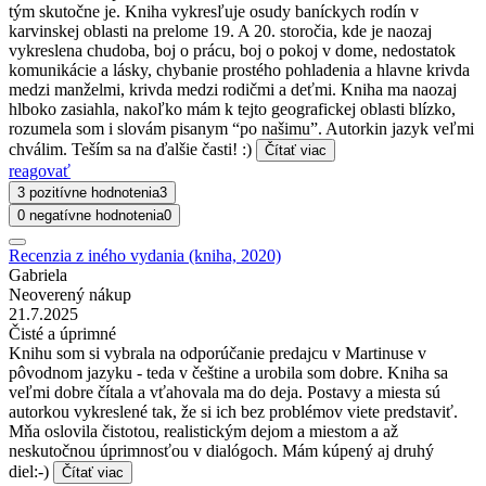
tým skutočne je. Kniha vykresľuje osudy baníckych rodín v
karvinskej oblasti na prelome 19. A 20. storočia, kde je naozaj
vykreslena chudoba, boj o prácu, boj o pokoj v dome, nedostatok
komunikácie a lásky, chybanie prostého pohladenia a hlavne krivda
medzi manželmi, krivda medzi rodičmi a deťmi. Kniha ma naozaj
hlboko zasiahla, nakoľko mám k tejto geografickej oblasti blízko,
rozumela som i slovám pisanym “po našimu”. Autorkin jazyk veľmi
chválim. Teším sa na ďalšie časti! :)
Čítať viac
reagovať
3 pozitívne hodnotenia
3
0 negatívne hodnotenia
0
Recenzia z iného vydania (kniha, 2020)
Gabriela
Neoverený nákup
21.7.2025
Čisté a úprimné
Knihu som si vybrala na odporúčanie predajcu v Martinuse v
pôvodnom jazyku - teda v češtine a urobila som dobre. Kniha sa
veľmi dobre čítala a vťahovala ma do deja. Postavy a miesta sú
autorkou vykreslené tak, že si ich bez problémov viete predstaviť.
Mňa oslovila čistotou, realistickým dejom a miestom a až
neskutočnou úprimnosťou v dialógoch. Mám kúpený aj druhý
diel:-)
Čítať viac