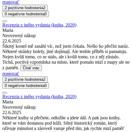
reagovať
2 pozitívne hodnotenia
2
0 negatívne hodnotenia
0
Recenzia z iného vydania (kniha, 2020)
Maria
Neoverený nákup
22.6.2025
Šikmý kostel mě zasáhl víc, než jsem čekala. Nešlo ho přečíst naráz.
Některé stránky bolely, jiné dojímají. Ale tenhle příběh si pamatuju.
Nejen kvůli tomu, co se stalo, ale i kvůli tomu, co z něj zůstalo.
Tichá, poctivá vzpomínka na místo, které pomalu mizí z mapy ale ne
z paměti.
Čítať viac
reagovať
2 pozitívne hodnotenia
2
0 negatívne hodnotenia
0
Recenzia z iného vydania (kniha, 2020)
Maria
Neoverený nákup
22.6.2025
Některé knihy si přečtete, odložíte a jdete dál. A pak jsou knihy,
které se vám dostanou pod kůži. Silný historický román, který
oživuje minulost a zároveň varuje před tím, jak rychle mizí paměť