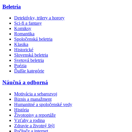
Beletria
Detektívky, trilery a horory
Sci-fi a fantasy
Komiksy
Romantika
Spoločenská beletria
Klasika
Historické
Slovenská beletria
Svetová beletria
Poézia
Ďalšie kategórie
Náučná a odborná
Motivácia a sebarozvoj
Biznis a manažment
Humanitné a spoločenské vedy
História
Životopisy a reportáže
Vzťahy a rodina
Zdravie a životný štýl
Počítače a internet