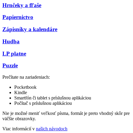
Hrnčeky a fľaše
Papiernictvo
Zápisníky a kalendáre
Hudba
LP platne
Puzzle
Prečítate na zariadeniach:
Pocketbook
Kindle
Smartfón či tablet s príslušnou aplikáciou
Počítač s príslušnou aplikáciou
Nie je možné meniť veľkosť písma, formát je preto vhodný skôr pre
väčšie obrazovky.
Viac informácií v
našich návodoch