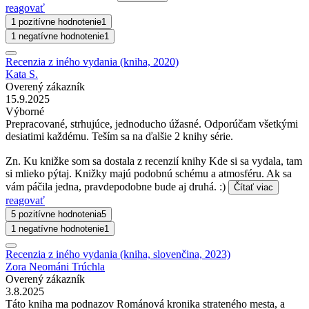
reagovať
1 pozitívne hodnotenie
1
1 negatívne hodnotenie
1
Recenzia z iného vydania (kniha, 2020)
Kata S.
Overený zákazník
15.9.2025
Výborné
Prepracované, strhujúce, jednoducho úžasné. Odporúčam všetkými
desiatimi každému. Teším sa na ďalšie 2 knihy série.
Zn. Ku knižke som sa dostala z recenzií knihy Kde si sa vydala, tam
si mlieko pýtaj. Knižky majú podobnú schému a atmosféru. Ak sa
vám páčila jedna, pravdepodobne bude aj druhá. :)
Čítať viac
reagovať
5 pozitívne hodnotenia
5
1 negatívne hodnotenie
1
Recenzia z iného vydania (kniha, slovenčina, 2023)
Zora Neománi Trúchla
Overený zákazník
3.8.2025
Táto kniha ma podnazov Románová kronika strateného mesta, a