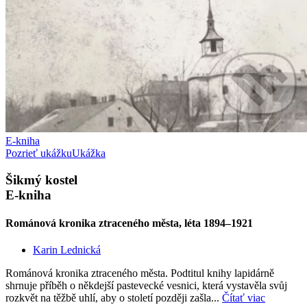
E-kniha
Pozrieť ukážku
Ukážka
Šikmý kostel
E-kniha
Románová kronika ztraceného města, léta 1894–1921
Karin Lednická
Románová kronika ztraceného města. Podtitul knihy lapidárně
shrnuje příběh o někdejší pastevecké vesnici, která vystavěla svůj
rozkvět na těžbě uhlí, aby o století později zašla...
Čítať viac