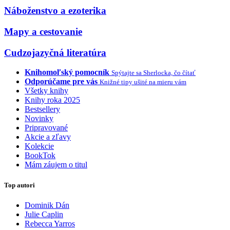
Náboženstvo a ezoterika
Mapy a cestovanie
Cudzojazyčná literatúra
Knihomoľský pomocník
Spýtajte sa Sherlocka, čo čítať
Odporúčame pre vás
Knižné tipy ušité na mieru vám
Všetky knihy
Knihy roka 2025
Bestsellery
Novinky
Pripravované
Akcie a zľavy
Kolekcie
BookTok
Mám záujem o titul
Top autori
Dominik Dán
Julie Caplin
Rebecca Yarros