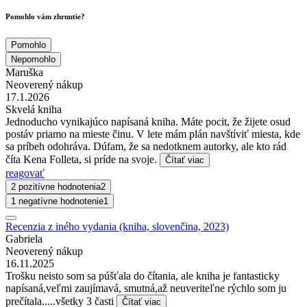
Pomohlo vám zhrnutie?
Pomohlo
Nepomohlo
Maruška
Neoverený nákup
17.1.2026
Skvelá kniha
Jednoducho vynikajúco napísaná kniha. Máte pocit, že žijete osud
postáv priamo na mieste činu. V lete mám plán navštíviť miesta, kde
sa príbeh odohráva. Dúfam, že sa nedotknem autorky, ale kto rád
číta Kena Folleta, si príde na svoje.
Čítať viac
reagovať
2 pozitívne hodnotenia
2
1 negatívne hodnotenie
1
Recenzia z iného vydania (kniha, slovenčina, 2023)
Gabriela
Neoverený nákup
16.11.2025
Trošku neisto som sa púšťala do čítania, ale kniha je fantasticky
napísaná,veľmi zaujímavá, smutná,až neuveriteľne rýchlo som ju
prečítala.....všetky 3 časti
Čítať viac