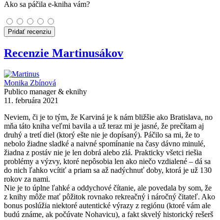
Ako sa páčila e-kniha vám?
Pridať recenziu
Recenzie Martinusákov
Monika Zbínová
Publico manager & eknihy
11. februára 2021
Neviem, či je to tým, že Karviná je k nám bližšie ako Bratislava, no
mňa táto kniha veľmi bavila a už teraz mi je jasné, že prečítam aj
druhý a tretí diel (ktorý ešte nie je dopísaný). Páčilo sa mi, že to
nebolo žiadne sladké a naivné spomínanie na časy dávno minulé,
žiadna z postáv nie je len dobrá alebo zlá. Prakticky všetci riešia
problémy a výzvy, ktoré nepôsobia len ako niečo vzdialené – dá sa
do nich ľahko vcítiť a priam sa až nadýchnuť doby, ktorá je už 130
rokov za nami.
Nie je to úplne ľahké a oddychové čítanie, ale povedala by som, že
z knihy môže mať pôžitok rovnako rekreačný i náročný čitateľ. Ako
bonus poslúžia niektoré autentické výrazy z regiónu (ktoré vám ale
budú známe, ak počúvate Nohavicu), a fakt skvelý historický rešerš