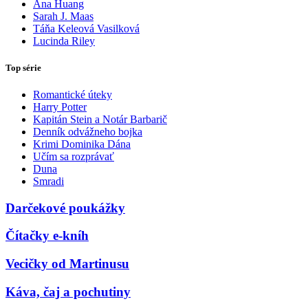
Ana Huang
Sarah J. Maas
Táňa Keleová Vasilková
Lucinda Riley
Top série
Romantické úteky
Harry Potter
Kapitán Stein a Notár Barbarič
Denník odvážneho bojka
Krimi Dominika Dána
Učím sa rozprávať
Duna
Smradi
Darčekové poukážky
Čítačky e-kníh
Vecičky od Martinusu
Káva, čaj a pochutiny