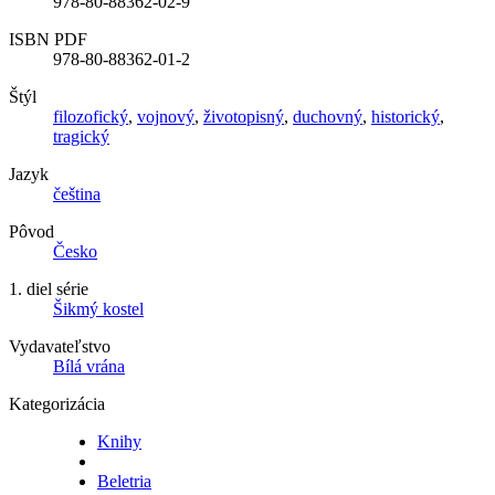
978-80-88362-02-9
ISBN PDF
978-80-88362-01-2
Štýl
filozofický
,
vojnový
,
životopisný
,
duchovný
,
historický
,
tragický
Jazyk
čeština
Pôvod
Česko
1. diel série
Šikmý kostel
Vydavateľstvo
Bílá vrána
Kategorizácia
Knihy
Beletria