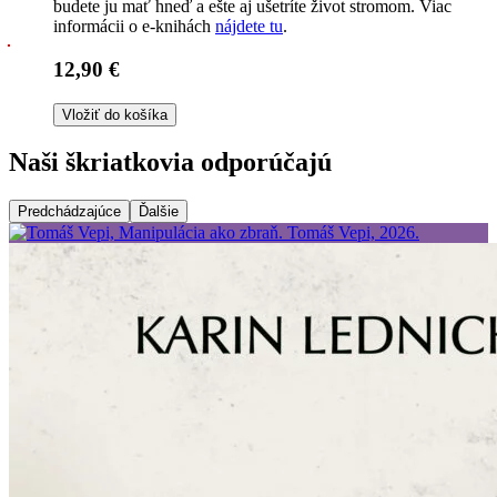
budete ju mať hneď a ešte aj ušetríte život stromom. Viac
informácii o e-knihách
nájdete tu
.
12,90 €
Vložiť do košíka
Naši škriatkovia odporúčajú
Predchádzajúce
Ďalšie