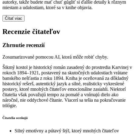
autorky, takže budete mať chuť gúgliť si ďalšie detaily k rôznym
miestam a udalostiam, ktoré sa v knihe objavia.
Čítať viac
Recenzie čitateľov
Zhrnutie recenzií
Zosumarizované pomocou AI, ktorá môže robiť chyby.
Šikmý kostol je historický román zasadený do prostredia Karvinej v
rokoch 1894–1921, postavený na skutočných udalostiach vrátane
banského nešťastia z roku 1894. Kniha je oceňovaná za dôkladný
historický rešerš, autentický jazyk a silné, realisticky vykreslené
postavy, ktoré mnohých čitateľov emocionálne zasiahli. Niektorí
čitatelia však považujú tempo za pomalé a vnímajú dielo ako
náročné, nie oddychové čítanie. Viacerí sa tešia na pokračovanie
trilógie.
Čitatelia oceňujú
Silný emotívny a pútavý štýl, ktorý mnohých čitateľov