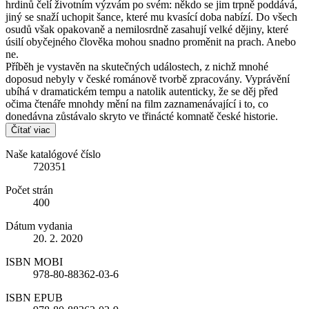
hrdinů čelí životním výzvám po svém: někdo se jim trpně poddává,
jiný se snaží uchopit šance, které mu kvasící doba nabízí. Do všech
osudů však opakovaně a nemilosrdně zasahují velké dějiny, které
úsilí obyčejného člověka mohou snadno proměnit na prach. Anebo
ne.
Příběh je vystavěn na skutečných událostech, z nichž mnohé
doposud nebyly v české románově tvorbě zpracovány. Vyprávění
ubíhá v dramatickém tempu a natolik autenticky, že se děj před
očima čtenáře mnohdy mění na film zaznamenávající i to, co
donedávna zůstávalo skryto ve třinácté komnatě české historie.
Čítať viac
Naše katalógové číslo
720351
Počet strán
400
Dátum vydania
20. 2. 2020
ISBN MOBI
978-80-88362-03-6
ISBN EPUB