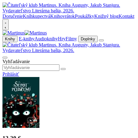
Doručenie
Kníhkupectvá
Knihovrátok
Poukážky
Knižný blog
Kontakt
E-knihy
Audioknihy
Hry
Filmy
Knihy
Doplnky
Vyhľadávanie
Prihlásiť