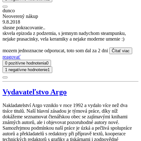
dunco
Neoverený nákup
9.8.2018
slusne pokracovanie..
skvela epizoda z podzemia, s jemnym nadychom steampunku,
nejake prasacinky, vela keramiky a nejake moderne umenie :)
mozem jednoznacne odporucat, toto som dal za 2 dni
Čítať viac
reagovať
0 pozitívne hodnotenia
0
1 negatívne hodnotenie
1
Vydavateľstvo Argo
Nakladatelství Argo vzniklo v roce 1992 a vydalo více než dva
tisíce titulů. Naší hlavní zásadou je týmová práce, díky níž
dokážeme seznamovat čtenářskou obec se zajímavými knihami
známých autorů, ale i objevovat pozoruhodné autory nové.
Samozřejmou podmínkou naší práce je úzká a pečlivá spolupráce
autorů a překladatelů s redaktory při přípravě textů, kooperace
technických redaktorů s grafiky a tiskárnami i zodpovědné