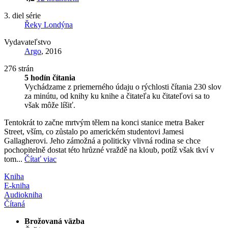
3. diel série
Řeky Londýna
Vydavateľstvo
Argo
, 2016
276 strán
5 hodín čítania
Vychádzame z priemerného údaju o rýchlosti čítania 230 slov
za minútu, od knihy ku knihe a čitateľa ku čitateľovi sa to
však môže líšiť.
Tentokrát to začne mrtvým tělem na konci stanice metra Baker
Street, vším, co zůstalo po americkém studentovi Jamesi
Gallagherovi. Jeho zámožná a politicky vlivná rodina se chce
pochopitelně dostat této hrůzné vraždě na kloub, potíž však tkví v
tom...
Čítať viac
Kniha
E-kniha
Audiokniha
Čítaná
Brožovaná väzba