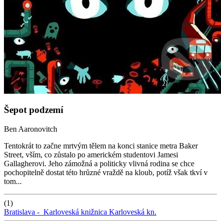
Šepot podzemí
Ben Aaronovitch
Tentokrát to začne mrtvým tělem na konci stanice metra Baker
Street, vším, co zůstalo po americkém studentovi Jamesi
Gallagherovi. Jeho zámožná a politicky vlivná rodina se chce
pochopitelně dostat této hrůzné vraždě na kloub, potíž však tkví v
tom...
(1)
Bratislava -
Karloveská knižnica
Karloveská kn.