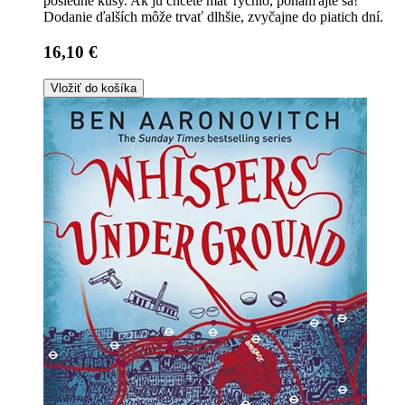
posledné kusy. Ak ju chcete mať rýchlo, ponáhľajte sa!
Dodanie ďalších môže trvať dlhšie, zvyčajne do piatich dní.
16,10 €
Vložiť do košíka