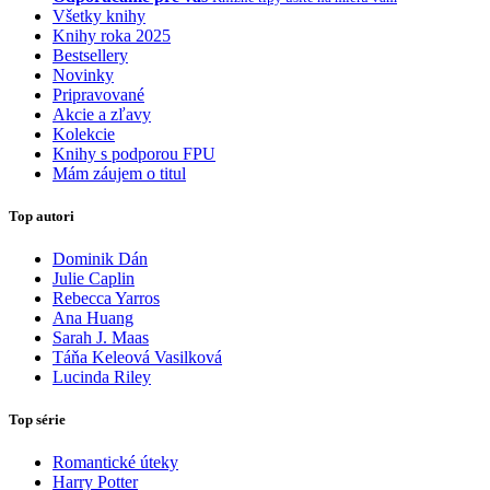
Všetky knihy
Knihy roka 2025
Bestsellery
Novinky
Pripravované
Akcie a zľavy
Kolekcie
Knihy s podporou FPU
Mám záujem o titul
Top autori
Dominik Dán
Julie Caplin
Rebecca Yarros
Ana Huang
Sarah J. Maas
Táňa Keleová Vasilková
Lucinda Riley
Top série
Romantické úteky
Harry Potter