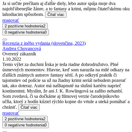
Ja si určite prečítam aj ďalšie diely, lebo autor spája moje dva
najobľúbenejšie žánre, a to fantasy a krimi, môjmu čitateľskému oku
lahodiacim spôsobom.
Čítať viac
reagovať
2 pozitívne hodnotenia
2
0 negatívne hodnotenia
0
Recenzia z iného vydania (slovenčina, 2023)
Andrea Chovancová
Overený zákazník
1.10.2022
Tento výlet za duchmi Írska je teda riadne dobrodružstvo. Plné
úsmevných momentov. Hlavne, keď som narazila na milé odkazy na
ďalších známych autorov fantasy sérií. A po odkrytí praktík či
tajomstiev od polície sa už na žiadny krimi seriál nebudem pozerať
tak, ako doteraz. Autor má našliapnuté na slušnú kariéru naprieč
kontinentmi. Myslím, že ani J. K. Rowlingová sa zaňho nehanbí.
Som zvedavá, či sa dočkáme aj filmovej verzie čarodejníkovho
učňa, ktorý z hodín kúziel rýchlo kopne do vrtule a uteká pomáhať a
chrániť.
Čítať viac
reagovať
2 pozitívne hodnotenia
2
0 negatívne hodnotenia
0