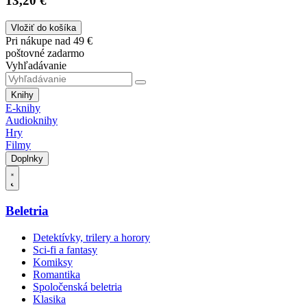
13,20 €
Vložiť do košíka
Pri nákupe nad 49 €
poštovné zadarmo
Vyhľadávanie
Knihy
E-knihy
Audioknihy
Hry
Filmy
Doplnky
Beletria
Detektívky, trilery a horory
Sci-fi a fantasy
Komiksy
Romantika
Spoločenská beletria
Klasika