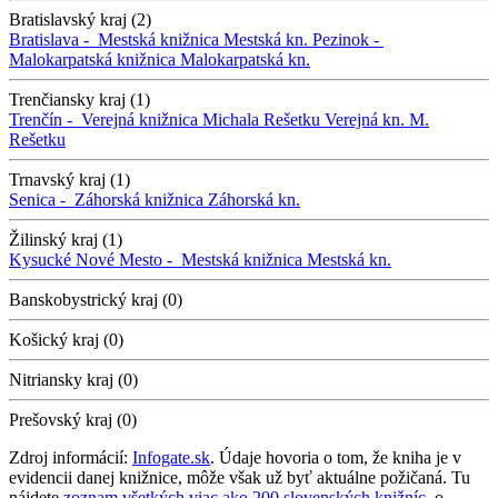
Bratislavský kraj (2)
Bratislava -
Mestská knižnica
Mestská kn.
Pezinok -
Malokarpatská knižnica
Malokarpatská kn.
Trenčiansky kraj (1)
Trenčín -
Verejná knižnica Michala Rešetku
Verejná kn. M.
Rešetku
Trnavský kraj (1)
Senica -
Záhorská knižnica
Záhorská kn.
Žilinský kraj (1)
Kysucké Nové Mesto -
Mestská knižnica
Mestská kn.
Banskobystrický kraj (0)
Košický kraj (0)
Nitriansky kraj (0)
Prešovský kraj (0)
Zdroj informácií:
Infogate.sk
. Údaje hovoria o tom, že kniha je v
evidencii danej knižnice, môže však už byť aktuálne požičaná. Tu
nájdete
zoznam všetkých viac ako 200 slovenských knižníc
, o