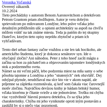
Veronika Voľanská
Overený zákazník
10.2.2024
Tieto prechádzky s autorom Benom Aaronovitchom a detektívom
Petrom Grantom priam zbožňujem. Autor je veru dobrým
sprievodcom po milovanom Londýne, lebo práve vďaka jeho
detailným priblížením ulíc a opismi architektúry sa aspoň na chvíľu
môžem vrátiť na tak známe miesta. Teda ja patrím do tej skupiny
čitateľov, ktorým tieto opisy neprídu zbytočné a priam ich
vyhľadávam.
Tento diel urban fantasy začne vraždou a nie len tak hocikoho, ale
amerického študenta, ktorý je dokonca senátorov syn. Ide o
obyčajný zločin? Ani náhodou. Peter z toho hneď zacíti mágiu a
začína sa hon za páchateľom a objavovaním tajomstiev londýnskych
stok a podzemného sveta.
Námet sa mi veľmi páčil, lebo podzemia miest na mňa samy o sebe
pôsobia tajomne a Londýna a jeho "stratených" riek obzvlášť. Dej
odsýpal plynule, neudržiaval ma síce kto vie v akom napätí, ale
príjemne sa zápletka rozmotávala, aj keď som čakala viac čarovnejší
motív zločinu. Najväčšou devízou knihy je hádam britský humor,
vďaka ktorému je čítanie svieže a nie jednotvárne. Trošku mi chýba
viac vyzdvihnúť hlavnú postavu detektíva, čo sa týka jeho
charakteristiky. Chýba mi jeho vyniknutie oproti iným postavám a
zaslúžil by si o niečo viac pozornosti.