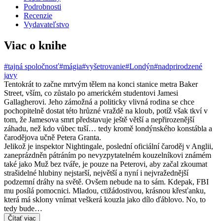
Podrobnosti
Recenzie
Vydavateľstvo
Viac o knihe
#tajná spoločnosť
#mágia
#vyšetrovanie
#Londýn
#nadprirodzené
javy
Tentokrát to začne mrtvým tělem na konci stanice metra Baker
Street, vším, co zůstalo po americkém studentovi Jamesi
Gallagherovi. Jeho zámožná a politicky vlivná rodina se chce
pochopitelně dostat této hrůzné vraždě na kloub, potíž však tkví v
tom, že Jamesova smrt představuje ještě větší a nepřirozenější
záhadu, než kdo vůbec tuší… tedy kromě londýnského konstábla a
čarodějova učně Petera Granta.
Jelikož je inspektor Nightingale, poslední oficiální čaroděj v Anglii,
zaneprázdněn pátráním po nevyzpytatelném kouzelníkovi známém
také jako Muž bez tváře, je pouze na Peterovi, aby začal zkoumat
strašidelné hlubiny nejstarší, největší a nyní i nejvražednější
podzemní dráhy na světě. Ovšem nebude na to sám. Kdepak, FBI
mu posílá pomocnici. Mladou, ctižádostivou, krásnou křesťanku,
která má sklony vnímat veškerá kouzla jako dílo ďáblovo. No, to
tedy bude…
Čítať viac