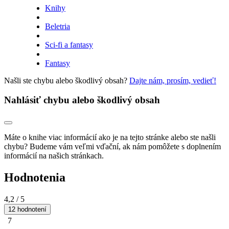
Knihy
Beletria
Sci-fi a fantasy
Fantasy
Našli ste chybu alebo škodlivý obsah?
Dajte nám, prosím, vedieť!
Nahlásiť chybu alebo škodlivý obsah
Máte o knihe viac informácií ako je na tejto stránke alebo ste našli
chybu? Budeme vám veľmi vďační, ak nám pomôžete s doplnením
informácií na našich stránkach.
Hodnotenia
4,2
/ 5
12 hodnotení
7