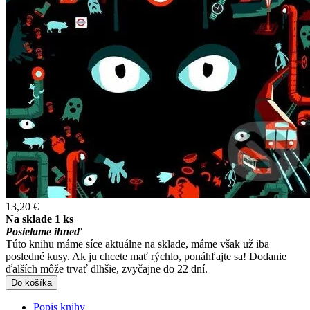
13,20 €
Na sklade 1 ks
Posielame ihneď
Túto knihu máme síce aktuálne na sklade, máme však už iba
posledné kusy. Ak ju chcete mať rýchlo, ponáhľajte sa! Dodanie
ďalších môže trvať dlhšie, zvyčajne do 22 dní.
Do košíka
Popis knihy