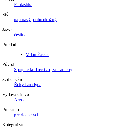
Fantastika
Štýl
napínavý
,
dobrodružný
Jazyk
čeština
Preklad
Milan Žáček
Pôvod
Spojené kráľovstvo
,
zahraničný
3. diel série
Řeky Londýna
Vydavateľstvo
Argo
Pre koho
pre dospelých
Kategorizácia