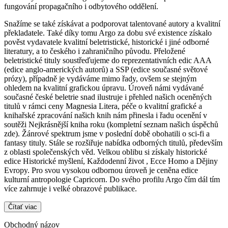
fungování propagačního i odbytového oddělení.
Snažíme se také získávat a podporovat talentované autory a kvalitní
překladatele. Také díky tomu Argo za dobu své existence získalo
pověst vydavatele kvalitní beletristické, historické i jiné odborné
literatury, a to českého i zahraničního původu. Přeložené
beletristické tituly soustřeďujeme do reprezentativních edic AAA
(edice anglo-amerických autorů) a SSP (edice současné světové
prózy), případně je vydáváme mimo řady, ovšem se stejným
ohledem na kvalitní grafickou úpravu. Úroveň námi vydávané
současné české beletrie snad ilustruje i přehled našich oceněných
titulů v rámci ceny Magnesia Litera, péče o kvalitní grafické a
knihařské zpracování našich knih nám přinesla i řadu ocenění v
soutěži Nejkrásnější kniha roku (kompletní seznam našich úspěchů
zde). Žánrové spektrum jsme v poslední době obohatili o sci-fi a
fantasy tituly. Stále se rozšiřuje nabídka odborných titulů, především
z oblasti společenských věd. Velkou oblibu si získaly historické
edice Historické myšlení, Každodenní život , Ecce Homo a Dějiny
Evropy. Pro svou vysokou odbornou úroveň je ceněna edice
kulturní antropologie Capricorn. Do svého profilu Argo čím dál tím
více zahrnuje i velké obrazové publikace.
Čítať viac
Obchodný názov