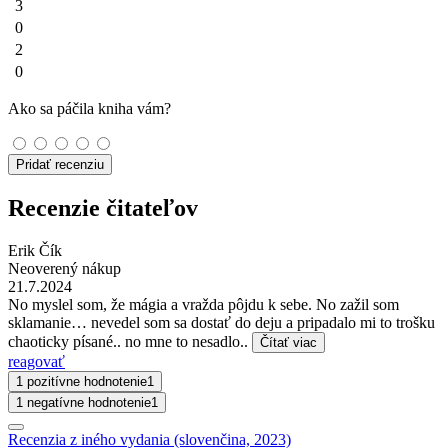
3
0
2
0
Ako sa páčila kniha vám?
Pridať recenziu
Recenzie čitateľov
Erik Čík
Neoverený nákup
21.7.2024
No myslel som, že mágia a vražda pôjdu k sebe. No zažil som
sklamanie… nevedel som sa dostať do deju a pripadalo mi to trošku
chaoticky písané.. no mne to nesadlo..
Čítať viac
reagovať
1 pozitívne hodnotenie
1
1 negatívne hodnotenie
1
Recenzia z iného vydania (slovenčina, 2023)