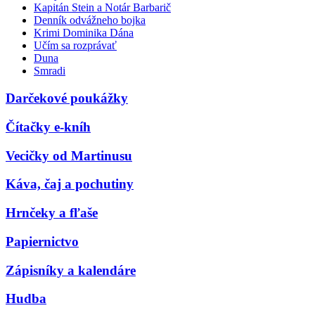
Kapitán Stein a Notár Barbarič
Denník odvážneho bojka
Krimi Dominika Dána
Učím sa rozprávať
Duna
Smradi
Darčekové poukážky
Čítačky e-kníh
Vecičky od Martinusu
Káva, čaj a pochutiny
Hrnčeky a fľaše
Papiernictvo
Zápisníky a kalendáre
Hudba