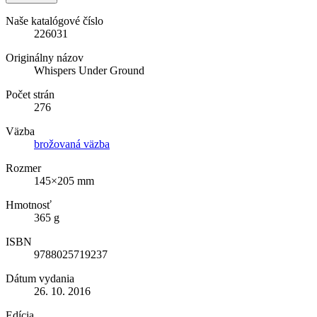
Naše katalógové číslo
226031
Originálny názov
Whispers Under Ground
Počet strán
276
Väzba
brožovaná väzba
Rozmer
145×205 mm
Hmotnosť
365 g
ISBN
9788025719237
Dátum vydania
26. 10. 2016
Edícia