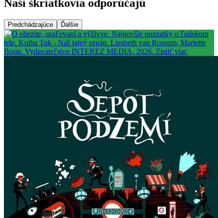
Naši škriatkovia odporúčajú
Predchádzajúce
Ďalšie