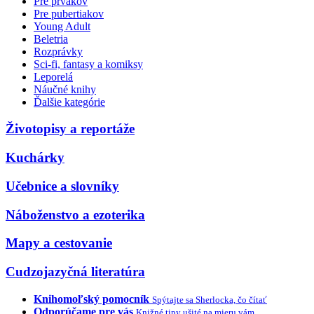
Pre prvákov
Pre pubertiakov
Young Adult
Beletria
Rozprávky
Sci-fi, fantasy a komiksy
Leporelá
Náučné knihy
Ďalšie kategórie
Životopisy a reportáže
Kuchárky
Učebnice a slovníky
Náboženstvo a ezoterika
Mapy a cestovanie
Cudzojazyčná literatúra
Knihomoľský pomocník
Spýtajte sa Sherlocka, čo čítať
Odporúčame pre vás
Knižné tipy ušité na mieru vám