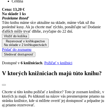
Čeština
Cena:
13,20 €
Na sklade 1 ks
Posielame ihneď
Túto knihu máme síce aktuálne na sklade, máme však už iba
posledné kusy. Ak ju chcete mať rýchlo, ponáhľajte sa! Dodanie
ďalších môže trvať dlhšie, zvyčajne do 22 dní.
Vložiť do košíka
Rezervovať v kníhkupectve
Na sklade v 2 kníhkupectvách
Pridať do zoznamu
Sledovať dostupnosť
Dostupné v
6 knižniciach
.
Požičať v knižnici
V ktorých knižniciach majú túto knihu?
Chcete si túto knihu požičať z knižnice? Toto je zoznam knižníc, v
ktorých ju majú. Po kliknutí na názov vás presmerujeme priamo na
stránku knižnice, kde si môžete overiť jej dostupnosť a prípadne ju
aj priamo rezervovať.