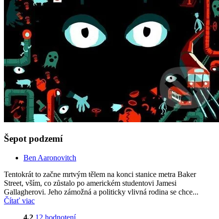
Šepot podzemí
Ben Aaronovitch
Tentokrát to začne mrtvým tělem na konci stanice metra Baker
Street, vším, co zůstalo po americkém studentovi Jamesi
Gallagherovi. Jeho zámožná a politicky vlivná rodina se chce...
Čítať viac
4,2
12 hodnotení