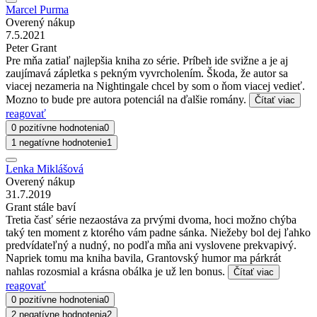
Marcel Purma
Overený nákup
7.5.2021
Peter Grant
Pre mňa zatiaľ najlepšia kniha zo série. Príbeh ide svižne a je aj
zaujímavá zápletka s pekným vyvrcholením. Škoda, že autor sa
viacej nezameria na Nightingale chcel by som o ňom viacej vedieť.
Mozno to bude pre autora potenciál na ďalšie romány.
Čítať viac
reagovať
0 pozitívne hodnotenia
0
1 negatívne hodnotenie
1
Lenka Miklášová
Overený nákup
31.7.2019
Grant stále baví
Tretia časť série nezaostáva za prvými dvoma, hoci možno chýba
taký ten moment z ktorého vám padne sánka. Niežeby bol dej ľahko
predvídateľný a nudný, no podľa mňa ani vyslovene prekvapivý.
Napriek tomu ma kniha bavila, Grantovský humor ma párkrát
nahlas rozosmial a krásna obálka je už len bonus.
Čítať viac
reagovať
0 pozitívne hodnotenia
0
2 negatívne hodnotenia
2