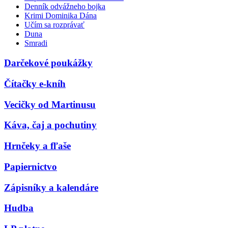
Denník odvážneho bojka
Krimi Dominika Dána
Učím sa rozprávať
Duna
Smradi
Darčekové poukážky
Čítačky e-kníh
Vecičky od Martinusu
Káva, čaj a pochutiny
Hrnčeky a fľaše
Papiernictvo
Zápisníky a kalendáre
Hudba