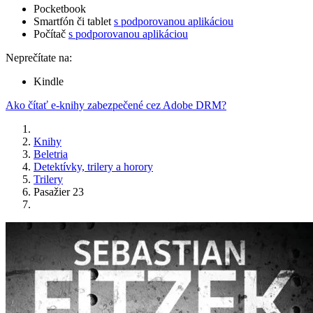
Pocketbook
Smartfón či tablet
s podporovanou aplikáciou
Počítač
s podporovanou aplikáciou
Neprečítate na:
Kindle
Ako čítať e-knihy zabezpečené cez Adobe DRM?
Knihy
Beletria
Detektívky, trilery a horory
Trilery
Pasažier 23