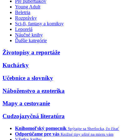
Pre pubertiakov
Young Adult
Beletria
Rozprávky
Sci-fi, fantasy a komiksy
Leporelá
Náučné knihy
Ďalšie kategórie
Životopisy a reportáže
Kuchárky
Učebnice a slovníky
Náboženstvo a ezoterika
Mapy a cestovanie
Cudzojazyčná literatúra
Knihomoľský pomocník
Spýtajte sa Sherlocka, čo čítať
Odporúčame pre vás
Knižné tipy ušité na mieru vám
Všetky knihy