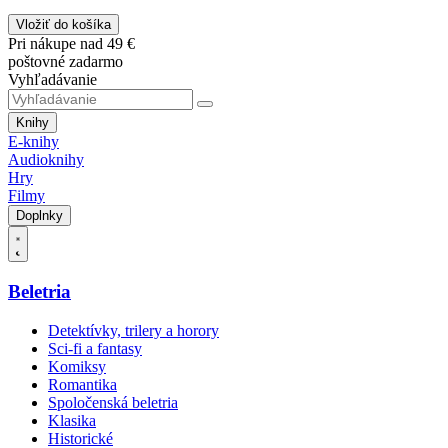
Vložiť do košíka
Pri nákupe nad 49 €
poštovné zadarmo
Vyhľadávanie
Knihy
E-knihy
Audioknihy
Hry
Filmy
Doplnky
Beletria
Detektívky, trilery a horory
Sci-fi a fantasy
Komiksy
Romantika
Spoločenská beletria
Klasika
Historické