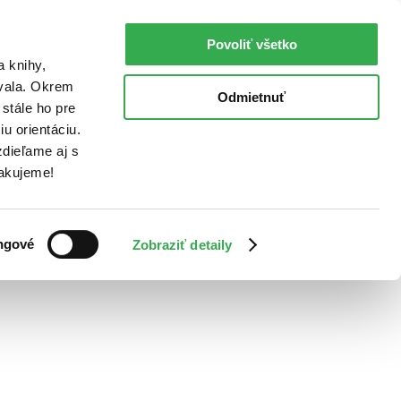
Povoliť všetko
a knihy,
ovala. Okrem
Odmietnuť
stále ho pre
u orientáciu.
dieľame aj s
Ďakujeme!
ngové
Zobraziť detaily