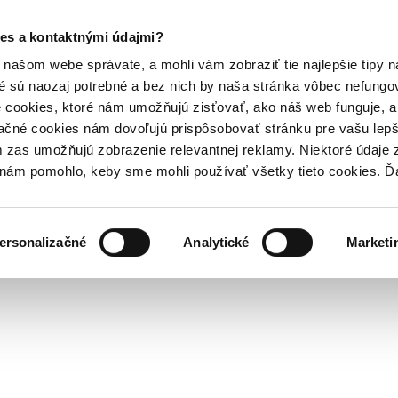
es a kontaktnými údajmi?
našom webe správate, a mohli vám zobraziť tie najlepšie tipy n
é sú naozaj potrebné a bez nich by naša stránka vôbec nefung
 cookies, ktoré nám umožňujú zisťovať, ako náš web funguje, a 
ačné cookies nám dovoľujú prispôsobovať stránku pre vašu lepši
zas umožňujú zobrazenie relevantnej reklamy. Niektoré údaje z
y nám pomohlo, keby sme mohli používať všetky tieto cookies. 
ersonalizačné
Analytické
Marketi