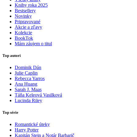
Knihy roka 2025
Bestsellery
Novinky
Pripravované
Akcie a zľavy
Kolekcie
BookTok
Mám záujem o titul
Top autori
Dominik Dán
Julie Caplin
Rebecca Yarros
Ana Huang
Sarah J. Maas
Táňa Keleová Vasilková
Lucinda Riley
Top série
Romantické úteky
Harry Potter
Kapitán Stein a Notár Barbarič