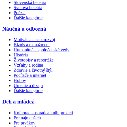
Slovenská beletria
Svetová beletria
Poézia
Ďalšie kategórie
Náučná a odborná
Motivácia a sebarozvoj
Biznis a manažment
Humanitné a spoločenské vedy
História
Životopisy a reportáže
Vzťahy a rodina
Zdravie a životný štýl
Počítače a internet
Hobby
Umenie a dizajn
Ďalšie kategórie
Deti a mládež
Knihorad – poradca kníh pre deti
Pre najmenších
Pre prvákov