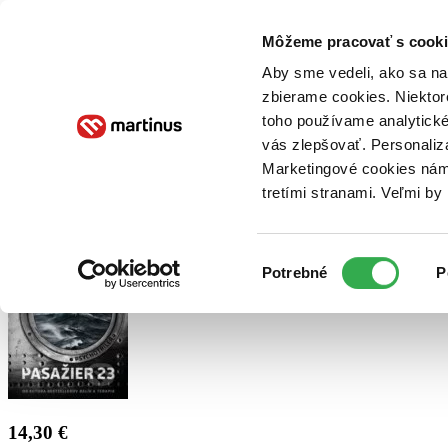
Doručenie
Kníhkupectvá
Knihovrátok
Poukážky
Knižný blog
Kontakt
Môžeme pracovať s cooki
Aby sme vedeli, ako sa na 
zbierame cookies. Niektor
E-knihy
Audioknihy
Hry
Filmy
Knihy
Doplnky
toho používame analytické
vás zlepšovať. Personaliz
Vyhľadávanie
Marketingové cookies nám 
tretími stranami. Veľmi b
Prihlásiť
Výber
Potrebné
P
súhlasu
14,30 €