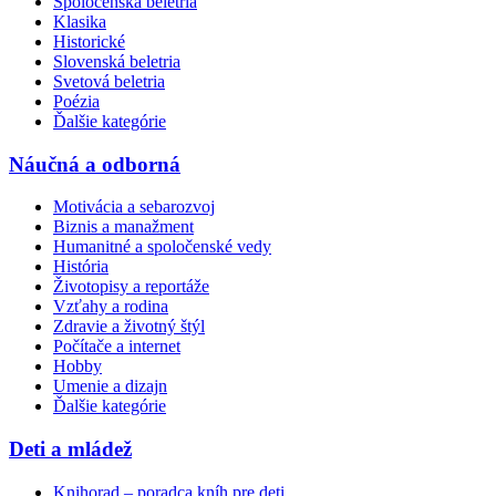
Spoločenská beletria
Klasika
Historické
Slovenská beletria
Svetová beletria
Poézia
Ďalšie kategórie
Náučná a odborná
Motivácia a sebarozvoj
Biznis a manažment
Humanitné a spoločenské vedy
História
Životopisy a reportáže
Vzťahy a rodina
Zdravie a životný štýl
Počítače a internet
Hobby
Umenie a dizajn
Ďalšie kategórie
Deti a mládež
Knihorad – poradca kníh pre deti