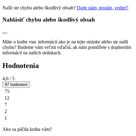
Našli ste chybu alebo škodlivý obsah?
Dajte nám, prosím, vedieť!
Nahlásiť chybu alebo škodlivý obsah
Máte o knihe viac informácií ako je na tejto stránke alebo ste našli
chybu? Budeme vám veľmi vďační, ak nám pomôžete s doplnením
informácií na našich stránkach.
Hodnotenia
4,6
/ 5
97 hodnotení
75
12
7
2
1
Ako sa páčila kniha vám?