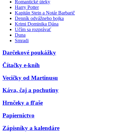
Romantické úteky
Harry Potter
Kapitán Stein a Notár Barbarič
Denník odvážneho bojka
Krimi Dominika Dána
Učím sa rozprávať
Duna
Smradi
Darčekové poukážky
Čítačky e-kníh
Vecičky od Martinusu
Káva, čaj a pochutiny
Hrnčeky a fľaše
Papiernictvo
Zápisníky a kalendáre