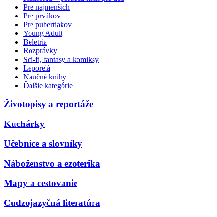
Pre najmenších
Pre prvákov
Pre pubertiakov
Young Adult
Beletria
Rozprávky
Sci-fi, fantasy a komiksy
Leporelá
Náučné knihy
Ďalšie kategórie
Životopisy a reportáže
Kuchárky
Učebnice a slovníky
Náboženstvo a ezoterika
Mapy a cestovanie
Cudzojazyčná literatúra