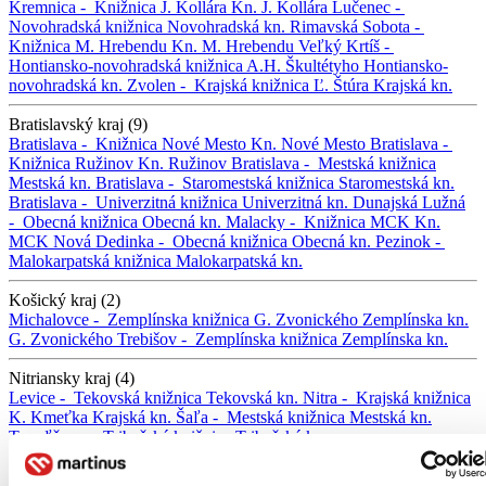
Kremnica -
Knižnica J. Kollára
Kn. J. Kollára
Lučenec -
Novohradská knižnica
Novohradská kn.
Rimavská Sobota -
Knižnica M. Hrebendu
Kn. M. Hrebendu
Veľký Krtíš -
Hontiansko-novohradská knižnica A.H. Škultétyho
Hontiansko-
novohradská kn.
Zvolen -
Krajská knižnica Ľ. Štúra
Krajská kn.
Bratislavský kraj (9)
Bratislava -
Knižnica Nové Mesto
Kn. Nové Mesto
Bratislava -
Knižnica Ružinov
Kn. Ružinov
Bratislava -
Mestská knižnica
Mestská kn.
Bratislava -
Staromestská knižnica
Staromestská kn.
Bratislava -
Univerzitná knižnica
Univerzitná kn.
Dunajská Lužná
-
Obecná knižnica
Obecná kn.
Malacky -
Knižnica MCK
Kn.
MCK
Nová Dedinka -
Obecná knižnica
Obecná kn.
Pezinok -
Malokarpatská knižnica
Malokarpatská kn.
Košický kraj (2)
Michalovce -
Zemplínska knižnica G. Zvonického
Zemplínska kn.
G. Zvonického
Trebišov -
Zemplínska knižnica
Zemplínska kn.
Nitriansky kraj (4)
Levice -
Tekovská knižnica
Tekovská kn.
Nitra -
Krajská knižnica
K. Kmeťka
Krajská kn.
Šaľa -
Mestská knižnica
Mestská kn.
Topoľčany -
Tribečská knižnica
Tribečská kn.
Prešovský kraj (6)