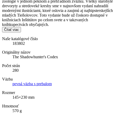
zoológie v jednom peknom a prehľadnom zväzku. Všetky starobylé
drevoryty a stredoveké kresby sme v najnovšom vydaní nahradili
modernými ilustráciami, ktoré oslovia a zaujmú aj najhipsterskejších
mladých Tieňolovcov. Toto vydanie bude už čoskoro dostupné v
knižniciach Inštitútov po celom svete a v takzvaných
kníhkupectvách obyčajných.
Čítať viac
Naše katalógové číslo
183802
Originálny názov
The Shadowhunter's Codex
Počet strán
280
Väzba
pevná väzba s prebalom
Rozmer
145×230 mm
Hmotnosť
570 g