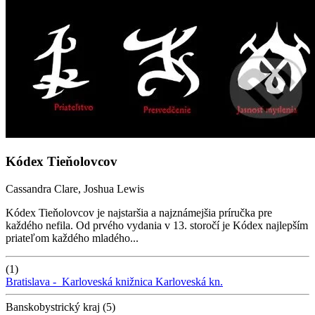
Kódex Tieňolovcov
Cassandra Clare, Joshua Lewis
Kódex Tieňolovcov je najstaršia a najznámejšia príručka pre
každého nefila. Od prvého vydania v 13. storočí je Kódex najlepším
priateľom každého mladého...
(1)
Bratislava -
Karloveská knižnica
Karloveská kn.
Banskobystrický kraj (5)