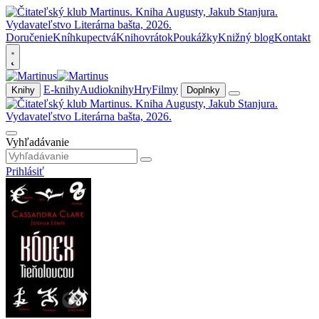
Doručenie
Kníhkupectvá
Knihovrátok
Poukážky
Knižný blog
Kontakt
E-knihy
Audioknihy
Hry
Filmy
Knihy
Doplnky
Vyhľadávanie
Prihlásiť