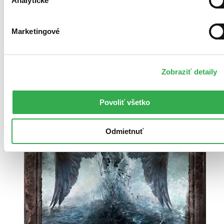
Analytické
evidencii danej knižnice, môže však už byť aktuálne požičaná. Tu
nájdete
zoznam všetkých viac ako 200 slovenských knižníc
, o
ktorých máme údaje.
Marketingové
Ďalšie knižné vydania (3)
Zobraziť detaily
Povoliť všetko
Odmietnuť