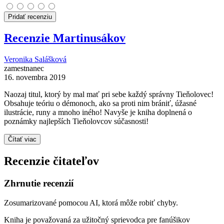
Pridať recenziu
Recenzie Martinusákov
Veronika Salášková
zamestnanec
16. novembra 2019
Naozaj titul, ktorý by mal mať pri sebe každý správny Tieňolovec!
Obsahuje teóriu o démonoch, ako sa proti nim brániť, úžasné
ilustrácie, runy a mnoho iného! Navyše je kniha doplnená o
poznámky najlepších Tieňolovcov súčasnosti!
Čítať viac
Recenzie čitateľov
Zhrnutie recenzií
Zosumarizované pomocou AI, ktorá môže robiť chyby.
Kniha je považovaná za užitočný sprievodca pre fanúšikov