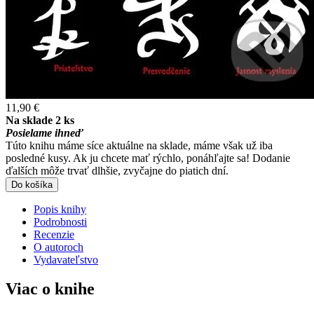
11,90 €
Na sklade 2 ks
Posielame ihneď
Túto knihu máme síce aktuálne na sklade, máme však už iba
posledné kusy. Ak ju chcete mať rýchlo, ponáhľajte sa! Dodanie
ďalších môže trvať dlhšie, zvyčajne do piatich dní.
Do košíka
Popis knihy
Podrobnosti
Recenzie
O autoroch
Vydavateľstvo
Viac o knihe