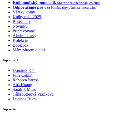
Knihomoľský pomocník
Spýtajte sa Sherlocka, čo čítať
Odporúčame pre vás
Knižné tipy ušité na mieru vám
Všetky knihy
Knihy roka 2025
Bestsellery
Novinky
Pripravované
Akcie a zľavy
Kolekcie
BookTok
Mám záujem o titul
Top autori
Dominik Dán
Julie Caplin
Rebecca Yarros
Ana Huang
Sarah J. Maas
Táňa Keleová Vasilková
Lucinda Riley
Top série