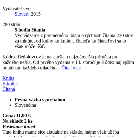
Vydavateľstvo
Slovart
, 2015
280 strán
5 hodín čítania
Vychádzame z priemerného údaju o rýchlosti čítania 230 slov
za minútu, od knihy ku knihe a čitateľa ku čitateľovi sa to
však môže líšiť.
Kódex Tieňolovcov je najstaršia a najznámejšia príručka pre
každého nefila. Od prvého vydania v 13. storočí je Kódex najlepším
priateľom každého mladého...
Čítať viac
Kniha
E-kniha
Čítaná
Pevná väzba s prebalom
Slovenčina
Cena:
11,90 €
Na sklade 2 ks
Posielame ihneď
Túto knihu máme síce aktuálne na sklade, máme však už iba