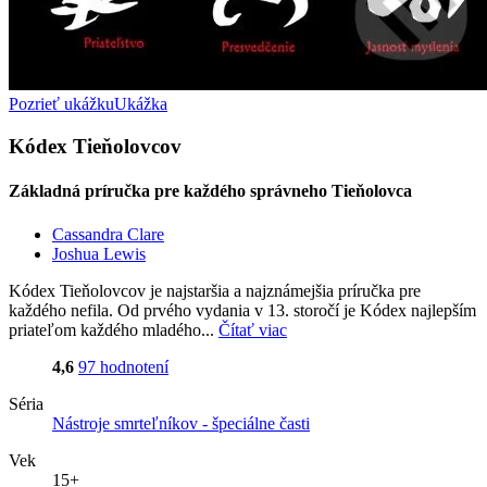
Pozrieť ukážku
Ukážka
Kódex Tieňolovcov
Základná príručka pre každého správneho Tieňolovca
Cassandra Clare
Joshua Lewis
Kódex Tieňolovcov je najstaršia a najznámejšia príručka pre
každého nefila. Od prvého vydania v 13. storočí je Kódex najlepším
priateľom každého mladého...
Čítať viac
4,6
97 hodnotení
Séria
Nástroje smrteľníkov - špeciálne časti
Vek
15+