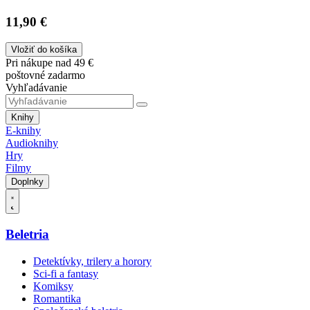
11,90 €
Vložiť do košíka
Pri nákupe nad 49 €
poštovné zadarmo
Vyhľadávanie
Knihy
E-knihy
Audioknihy
Hry
Filmy
Doplnky
Beletria
Detektívky, trilery a horory
Sci-fi a fantasy
Komiksy
Romantika