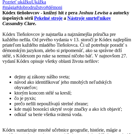
Pozrieť ukážku
Ukážka
#mágia
#dobrodružstvo
#démoni
Kódex tieňolovcov - knižný hit z pera
Joshuu Lewisa
a autorky
úspešných sérii
Pekelné stroje
a
Nástroje smrteľníkov
Cassandry Clare
.
Kódex Tieňolovcov je najstaršia a najznámejšia príručka pre
každého nefila. Od prvého vydania v 13. storočí je Kódex najlepším
priateľom každého mladého Tieňolovca. Či už potrebuje poradiť s
démonským jazykom, alebo si pripomenúť, ako sa správne drží
stélé, s Kódexom po ruke sa nemusí ničoho báť. V najnovšom 27.
vydaní Kódex opisuje všetky oblasti života nefilov:
dejiny aj zákony nášho sveta;
návod ako identifikovať jeho mnohých neľudských
obyvateľov;
ktorým koncom stélé sa kreslí;
čo je pyxis;
prečo nefili nepoužívajú strelné zbrane;
kde majú bosoráci ukryté svoje značky a ako ich objaviť;
odkiaľ sa berie všetka svätená voda.
Kódex sumarizuje mnohé učebnice geografie, histórie, mágie a