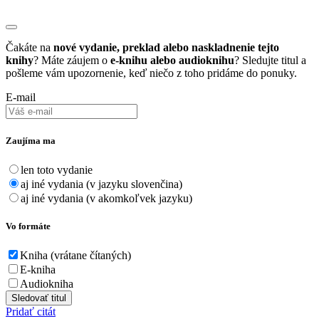
Čakáte na
nové vydanie, preklad alebo naskladnenie tejto
knihy
? Máte záujem o
e-knihu alebo audioknihu
? Sledujte titul a
pošleme vám upozornenie, keď niečo z toho pridáme do ponuky.
E-mail
Zaujíma ma
len toto vydanie
aj iné vydania (v jazyku slovenčina)
aj iné vydania (v akomkoľvek jazyku)
Vo formáte
Kniha (vrátane čítaných)
E-kniha
Audiokniha
Sledovať titul
Pridať citát