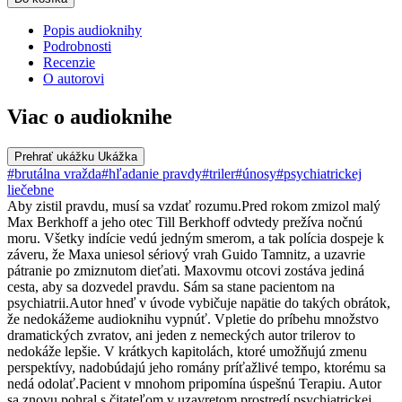
Popis audioknihy
Podrobnosti
Recenzie
O autorovi
Viac o audioknihe
Prehrať ukážku
Ukážka
#brutálna vražda
#hľadanie pravdy
#triler
#únosy
#psychiatrickej
liečebne
Aby zistil pravdu, musí sa vzdať rozumu.Pred rokom zmizol malý
Max Berkhoff a jeho otec Till Berkhoff odvtedy prežíva nočnú
moru. Všetky indície vedú jedným smerom, a tak polícia dospeje k
záveru, že Maxa uniesol sériový vrah Guido Tamnitz, a uzavrie
pátranie po zmiznutom dieťati. Maxovmu otcovi zostáva jediná
cesta, aby sa dozvedel pravdu. Sám sa stane pacientom na
psychiatrii.Autor hneď v úvode vybičuje napätie do takých obrátok,
že nedokážeme audioknihu vypnúť. Vpletie do príbehu množstvo
dramatických zvratov, ani jeden z nemeckých autor trilerov to
nedokáže lepšie. V krátkych kapitolách, ktoré umožňujú zmenu
perspektívy, nadobúdajú jeho romány príťažlivé tempo, ktorému sa
nedá odolať.Pacient v mnohom pripomína úspešnú Terapiu. Autor
sa znovu pohral s čitateľom v uzavretom prostredí psychiatrickej