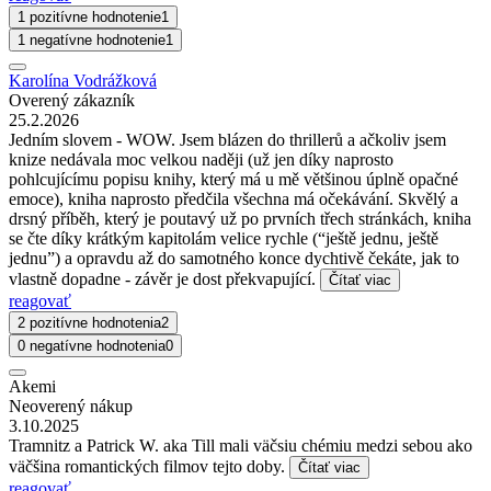
1 pozitívne hodnotenie
1
1 negatívne hodnotenie
1
Karolína Vodrážková
Overený zákazník
25.2.2026
Jedním slovem - WOW. Jsem blázen do thrillerů a ačkoliv jsem
knize nedávala moc velkou naději (už jen díky naprosto
pohlcujícímu popisu knihy, který má u mě většinou úplně opačné
emoce), kniha naprosto předčila všechna má očekávání. Skvělý a
drsný příběh, který je poutavý už po prvních třech stránkách, kniha
se čte díky krátkým kapitolám velice rychle (“ještě jednu, ještě
jednu”) a opravdu až do samotného konce dychtivě čekáte, jak to
vlastně dopadne - závěr je dost překvapující.
Čítať viac
reagovať
2 pozitívne hodnotenia
2
0 negatívne hodnotenia
0
Akemi
Neoverený nákup
3.10.2025
Tramnitz a Patrick W. aka Till mali väčsiu chémiu medzi sebou ako
väčšina romantických filmov tejto doby.
Čítať viac
reagovať