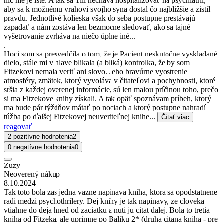
nič nie je isté. A tak sa Till necháva hospitalizovať na psychiatrii,
aby sa k možnému vrahovi svojho syna dostal čo najbližšie a zistil
pravdu. Jednotlivé kolieska však do seba postupne prestávajú
zapadať a nám zostáva len bezmocne sledovať, ako sa tajné
vyšetrovanie zvrháva na niečo úplne iné...
.
Hoci som sa presvedčila o tom, že je Pacient neskutočne vyskladané
dielo, stále mi v hlave blikala (a bliká) kontrolka, že by som
Fitzekovi nemala veriť ani slovo. Jeho bravúrne vyostrenie
atmosféry, zmätok, ktorý vyvoláva v čitateľovi a pochybnosti, ktoré
sršia z každej overenej informácie, sú len malou príčinou toho, prečo
si ma Fitzekove knihy získali. A tak opäť spoznávam príbeh, ktorý
ma bude pár týždňov mátať po nociach a ktorý postupne nahradí
túžba po ďalšej Fitzekovej neuveriteľnej knihe...
Čítať viac
reagovať
2 pozitívne hodnotenia
2
0 negatívne hodnotenia
0
Zuzy
Neoverený nákup
8.10.2024
Tak toto bola zas jedna vazne napinava kniha, ktora sa opodstatnene
radi medzi psychothrilery. Dej knihy je tak napinavy, ze cloveka
vtiahne do deja hned od zaciatku a nuti ju citat dalej. Bola to tretia
kniha od Fitzeka, ale uprimne po Baliku 2* (druha citana kniha - pre