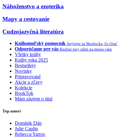
Náboženstvo a ezoterika
Mapy a cestovanie
Cudzojazyčná literatúra
Knihomoľský pomocník
Spýtajte sa Sherlocka, čo čítať
Odporúčame pre vás
Knižné tipy ušité na mieru vám
Všetky knihy
Knihy roka 2025
Bestsellery
Novinky
Pripravované
Akcie a zľavy
Kolekcie
BookTok
Mám záujem o titul
Top autori
Dominik Dán
Julie Caplin
Rebecca Yarros