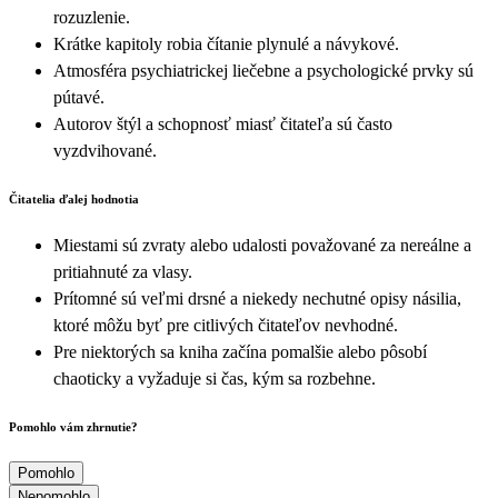
rozuzlenie.
Krátke kapitoly robia čítanie plynulé a návykové.
Atmosféra psychiatrickej liečebne a psychologické prvky sú
pútavé.
Autorov štýl a schopnosť miasť čitateľa sú často
vyzdvihované.
Čitatelia ďalej hodnotia
Miestami sú zvraty alebo udalosti považované za nereálne a
pritiahnuté za vlasy.
Prítomné sú veľmi drsné a niekedy nechutné opisy násilia,
ktoré môžu byť pre citlivých čitateľov nevhodné.
Pre niektorých sa kniha začína pomalšie alebo pôsobí
chaoticky a vyžaduje si čas, kým sa rozbehne.
Pomohlo vám zhrnutie?
Pomohlo
Nepomohlo