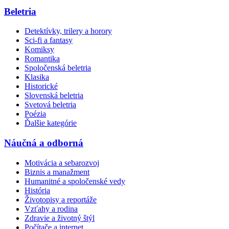
Beletria
Detektívky, trilery a horory
Sci-fi a fantasy
Komiksy
Romantika
Spoločenská beletria
Klasika
Historické
Slovenská beletria
Svetová beletria
Poézia
Ďalšie kategórie
Náučná a odborná
Motivácia a sebarozvoj
Biznis a manažment
Humanitné a spoločenské vedy
História
Životopisy a reportáže
Vzťahy a rodina
Zdravie a životný štýl
Počítače a internet