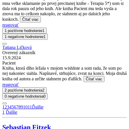
mna velke sklamanie po prvej precitanej knihe - Terapia 5*) som si
dala rok pauzu od jeho knih. Ale kniha Pacient mu teda vysla a
znova ma to celkom nakoplo, ze siahnem aj po dalsich jeho
kuskoch.
Čítať viac
reagovať
1 pozitívne hodnotenie
1
1 negatívne hodnotenie
1
Tatiana Ličková
Overený zákazník
15.9.2024
Pacient
Kniha, ktorá dlho ležala v mojom wishliste a som rada, že som po
nej nakoniec siahla. Napínavé, strhujúce, zvrat na konci. Moja druhá
kniha od autora a určite siahnem po ďalších.
Čítať viac
reagovať
2 pozitívne hodnotenia
2
0 negatívne hodnotenia
0
1
2
3
4
5
6
7
8
9
10
11
Ďalšie
1
Ďalšie
Sebastian Fitzek