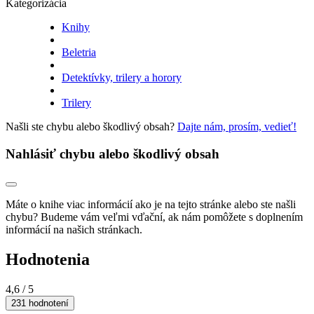
Kategorizácia
Knihy
Beletria
Detektívky, trilery a horory
Trilery
Našli ste chybu alebo škodlivý obsah?
Dajte nám, prosím, vedieť!
Nahlásiť chybu alebo škodlivý obsah
Máte o knihe viac informácií ako je na tejto stránke alebo ste našli
chybu? Budeme vám veľmi vďační, ak nám pomôžete s doplnením
informácií na našich stránkach.
Hodnotenia
4,6
/ 5
231 hodnotení