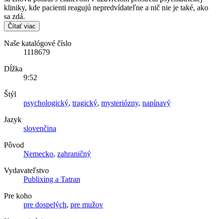
kliniky, kde pacienti reagujú nepredvídateľne a nič nie je také, ako
sa zdá.
Čítať viac
Naše katalógové číslo
1118679
Dĺžka
9:52
Štýl
psychologický
,
tragický
,
mysteriózny
,
napínavý
Jazyk
slovenčina
Pôvod
Nemecko
,
zahraničný
Vydavateľstvo
Publixing a Tatran
Pre koho
pre dospelých
,
pre mužov