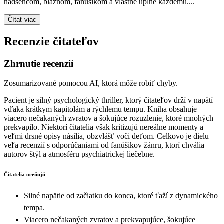
nadšencom, bláznom, fanúšikom a vlastne úplne každému....
Čítať viac
Recenzie čitateľov
Zhrnutie recenzií
Zosumarizované pomocou AI, ktorá môže robiť chyby.
Pacient je silný psychologický thriller, ktorý čitateľov drží v napätí
vďaka krátkym kapitolám a rýchlemu tempu. Kniha obsahuje
viacero nečakaných zvratov a šokujúce rozuzlenie, ktoré mnohých
prekvapilo. Niektorí čitatelia však kritizujú nereálne momenty a
veľmi drsné opisy násilia, obzvlášť voči deťom. Celkovo je dielu
veľa recenzií s odporúčaniami od fanúšikov žánru, ktorí chvália
autorov štýl a atmosféru psychiatrickej liečebne.
Čitatelia oceňujú
Silné napätie od začiatku do konca, ktoré ťaží z dynamického
tempa.
Viacero nečakaných zvratov a prekvapujúce, šokujúce