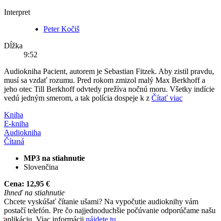
Interpret
Peter Kočiš
Dĺžka
9:52
Audiokniha Pacient, autorem je Sebastian Fitzek. Aby zistil pravdu,
musí sa vzdať rozumu. Pred rokom zmizol malý Max Berkhoff a
jeho otec Till Berkhoff odvtedy prežíva nočnú moru. Všetky indície
vedú jedným smerom, a tak polícia dospeje k z
Čítať viac
Kniha
E-kniha
Audiokniha
Čítaná
MP3 na stiahnutie
Slovenčina
Cena:
12,95 €
Ihneď na stiahnutie
Chcete vyskúšať čítanie ušami? Na vypočutie audioknihy vám
postačí telefón. Pre čo najjednoduchšie počúvanie odporúčame našu
aplikáciu. Viac informácii
nájdete tu
.