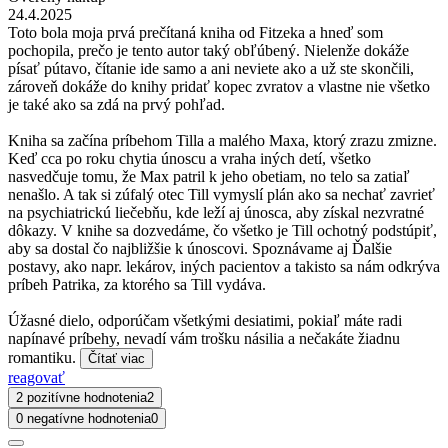
24.4.2025
Toto bola moja prvá prečítaná kniha od Fitzeka a hneď som
pochopila, prečo je tento autor taký obľúbený. Nielenže dokáže
písať pútavo, čítanie ide samo a ani neviete ako a už ste skončili,
zároveň dokáže do knihy pridať kopec zvratov a vlastne nie všetko
je také ako sa zdá na prvý pohľad.
Kniha sa začína príbehom Tilla a malého Maxa, ktorý zrazu zmizne.
Keď cca po roku chytia únoscu a vraha iných detí, všetko
nasvedčuje tomu, že Max patril k jeho obetiam, no telo sa zatiaľ
nenašlo. A tak si zúfalý otec Till vymyslí plán ako sa nechať zavrieť
na psychiatrickú liečebňu, kde leží aj únosca, aby získal nezvratné
dôkazy. V knihe sa dozvedáme, čo všetko je Till ochotný podstúpiť,
aby sa dostal čo najbližšie k únoscovi. Spoznávame aj Ďalšie
postavy, ako napr. lekárov, iných pacientov a takisto sa nám odkrýva
príbeh Patrika, za ktorého sa Till vydáva.
Úžasné dielo, odporúčam všetkými desiatimi, pokiaľ máte radi
napínavé príbehy, nevadí vám trošku násilia a nečakáte žiadnu
romantiku.
Čítať viac
reagovať
2 pozitívne hodnotenia
2
0 negatívne hodnotenia
0