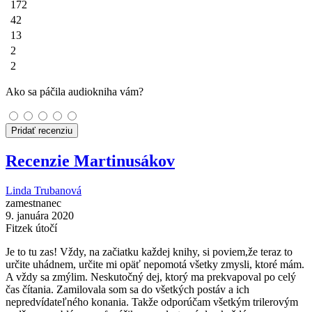
172
42
13
2
2
Ako sa páčila audiokniha vám?
Pridať recenziu
Recenzie Martinusákov
Linda Trubanová
zamestnanec
9. januára 2020
Fitzek útočí
Je to tu zas! Vždy, na začiatku každej knihy, si poviem,že teraz to
určite uhádnem, určite mi opäť nepomotá všetky zmysli, ktoré mám.
A vždy sa zmýlim. Neskutočný dej, ktorý ma prekvapoval po celý
čas čítania. Zamilovala som sa do všetkých postáv a ich
nepredvídateľného konania. Takže odporúčam všetkým trilerovým