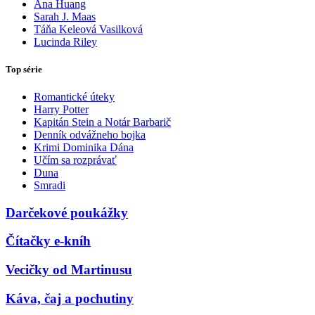
Ana Huang
Sarah J. Maas
Táňa Keleová Vasilková
Lucinda Riley
Top série
Romantické úteky
Harry Potter
Kapitán Stein a Notár Barbarič
Denník odvážneho bojka
Krimi Dominika Dána
Učím sa rozprávať
Duna
Smradi
Darčekové poukážky
Čítačky e-kníh
Vecičky od Martinusu
Káva, čaj a pochutiny