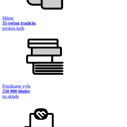
Máme
35-ročnú tradíciu
predaja kníh
Ponúkame vyše
250 000 titulov
na sklade