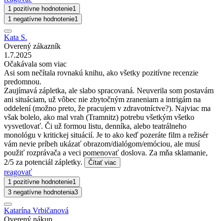
1 pozitívne hodnotenie
1
1 negatívne hodnotenie
1
Kata S.
Overený zákazník
1.7.2025
Očakávala som viac
Asi som nečítala rovnakú knihu, ako všetky pozitívne recenzie
predomnou.
Zaujímavá zápletka, ale slabo spracovaná. Neuverila som postavám
ani situáciam, už vôbec nie zbytočným zraneniam a intrigám na
oddelení (možno preto, že pracujem v zdravotníctve?). Najviac ma
však bolelo, ako mal vrah (Tramnitz) potrebu všetkým všetko
vysvetlovať. Či už formou listu, denníka, alebo teatrálneho
monológu v kritickej situácií. Je to ako keď pozeráte film a režisér
vám nevie príbeh ukázať obrazom/dialógom/emóciou, ale musí
použiť rozprávača a veci pomenovať doslova. Za mňa sklamanie,
2/5 za potenciál zápletky.
Čítať viac
reagovať
1 pozitívne hodnotenie
1
3 negatívne hodnotenia
3
Katarína Vrbičanová
Overený nákup