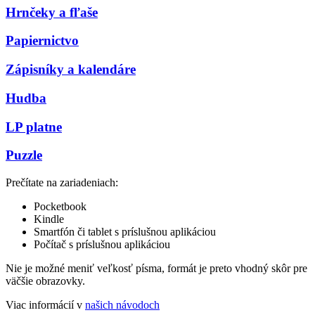
Hrnčeky a fľaše
Papiernictvo
Zápisníky a kalendáre
Hudba
LP platne
Puzzle
Prečítate na zariadeniach:
Pocketbook
Kindle
Smartfón či tablet s príslušnou aplikáciou
Počítač s príslušnou aplikáciou
Nie je možné meniť veľkosť písma, formát je preto vhodný skôr pre
väčšie obrazovky.
Viac informácií v
našich návodoch