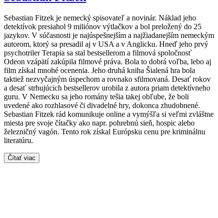
Sebastian Fitzek je nemecký spisovateľ a novinár. Náklad jeho
detektívok presiahol 9 miliónov výtlačkov a bol preložený do 25
jazykov. V súčasnosti je najúspešnejším a najžiadanejším nemeckým
autorom, ktorý sa presadil aj v USA a v Anglicku. Hneď jeho prvý
psychotriler Terapia sa stal bestsellerom a filmová spoločnosť
Odeon vzápätí zakúpila filmové práva. Bola to dobrá voľba, lebo aj
film získal mnohé ocenenia. Jeho druhá kniha Šialená hra bola
taktiež nezvyčajným úspechom a rovnako sfilmovaná. Desať rokov
a desať strhujúcich bestsellerov urobila z autora priam detektívneho
guru. V Nemecku sa jeho romány tešia takej obľube, že boli
uvedené ako rozhlasové či divadelné hry, dokonca zhudobnené.
Sebastian Fitzek rád komunikuje online a vymýšľa si veľmi zvláštne
miesta pre svoje čítačky ako napr. pohrebnú sieň, hospic alebo
železničný vagón. Tento rok získal Európsku cenu pre kriminálnu
literatúru.
Čítať viac