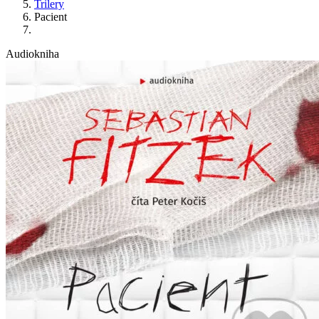
Trilery
Pacient
Audiokniha