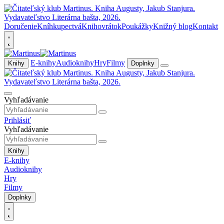
Doručenie
Kníhkupectvá
Knihovrátok
Poukážky
Knižný blog
Kontakt
E-knihy
Audioknihy
Hry
Filmy
Knihy
Doplnky
Vyhľadávanie
Prihlásiť
Vyhľadávanie
Knihy
E-knihy
Audioknihy
Hry
Filmy
Doplnky