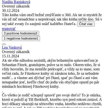
Natália Raniaková
Overený zákazník
30.12.2024
Táto kniha vám otočí bežné zmýšľanie o 360. Ak ste si mysleli že
vás už nič nenadchne a neprekvapí, tak táto kniha určite áno. Sú v
nej také zvraty čo zaujmú snáď každého čitateľa.
Čítať viac
reagovať
3 pozitívne hodnotenia
3
1 negatívne hodnotenie
1
Lea Vasková
Overený zákazník
15.11.2024
Ak ste ešte náhodou nezistili, akým brilantným spisovateľom je
Sebastian Fitzek, gratulujem, práve sa to stalo. Okrem toho, že si
vždy hovorím, že ma nemôže prekvapiť, a vždy sa to stane, som
veľmi rada, že Fitzekove knihy sú zárukou toho, že sa nebudete
nudiť... a vlastne ani dýchať pri čítaní, spať po čítaní a ani vám
nenapadne jesť, keďže chuť do jedla vás obyčajne opustí po pár
minútach hociktorej Fitzekovej knihy.
.
Čo všetko je rodič schopný spraviť pre svoje dieťa? To je otázka,
ktorú si položí aj Till Berkhoff, ktorého syn pred rokom zmizol. A
hoci dôkazy ukazujú na sériového vraha, ktorého nedávno chytili,