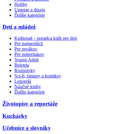
Hobby
Umenie a dizajn
Ďalšie kategórie
Deti a mládež
Knihorad – poradca kníh pre deti
Pre najmenších
Pre prvákov
Pre pubertiakov
Young Adult
Beletria
Rozprávky
Sci-fi, fantasy a komiksy
Leporelá
Náučné knihy
Ďalšie kategórie
Životopisy a reportáže
Kuchárky
Učebnice a slovníky