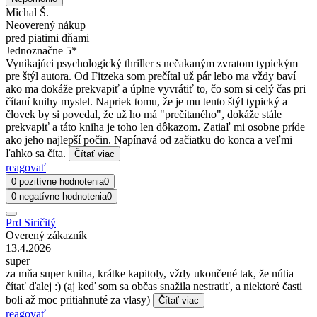
Michal Š.
Neoverený nákup
pred piatimi dňami
Jednoznačne 5*
Vynikajúci psychologický thriller s nečakaným zvratom typickým
pre štýl autora. Od Fitzeka som prečítal už pár lebo ma vždy baví
ako ma dokáže prekvapiť a úplne vyvrátiť to, čo som si celý čas pri
čítaní knihy myslel. Napriek tomu, že je mu tento štýl typický a
človek by si povedal, že už ho má "prečítaného", dokáže stále
prekvapiť a táto kniha je toho len dôkazom. Zatiaľ mi osobne príde
ako jeho najlepší počin. Napínavá od začiatku do konca a veľmi
ľahko sa číta.
Čítať viac
reagovať
0 pozitívne hodnotenia
0
0 negatívne hodnotenia
0
Prd Siričitý
Overený zákazník
13.4.2026
super
za mňa super kniha, krátke kapitoly, vždy ukončené tak, že nútia
čítať ďalej :) (aj keď som sa občas snažila nestratiť, a niektoré časti
boli až moc pritiahnuté za vlasy)
Čítať viac
reagovať