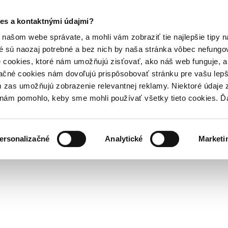
es a kontaktnými údajmi?
našom webe správate, a mohli vám zobraziť tie najlepšie tipy n
é sú naozaj potrebné a bez nich by naša stránka vôbec nefung
 cookies, ktoré nám umožňujú zisťovať, ako náš web funguje, a 
ačné cookies nám dovoľujú prispôsobovať stránku pre vašu lepši
zas umožňujú zobrazenie relevantnej reklamy. Niektoré údaje z
y nám pomohlo, keby sme mohli používať všetky tieto cookies. 
ersonalizačné
Analytické
Marketi