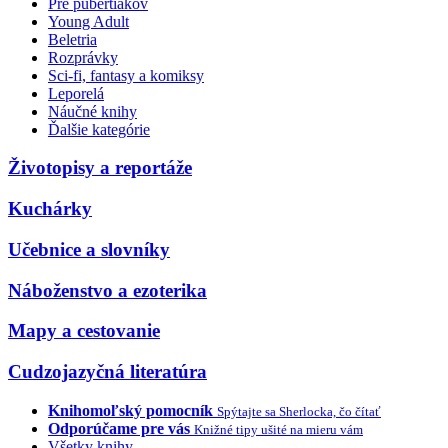
Pre pubertiakov
Young Adult
Beletria
Rozprávky
Sci-fi, fantasy a komiksy
Leporelá
Náučné knihy
Ďalšie kategórie
Životopisy a reportáže
Kuchárky
Učebnice a slovníky
Náboženstvo a ezoterika
Mapy a cestovanie
Cudzojazyčná literatúra
Knihomoľský pomocník
Spýtajte sa Sherlocka, čo čítať
Odporúčame pre vás
Knižné tipy ušité na mieru vám
Všetky knihy