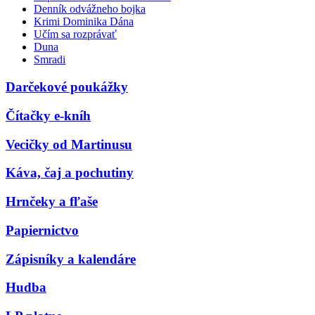
Denník odvážneho bojka
Krimi Dominika Dána
Učím sa rozprávať
Duna
Smradi
Darčekové poukážky
Čítačky e-kníh
Vecičky od Martinusu
Káva, čaj a pochutiny
Hrnčeky a fľaše
Papiernictvo
Zápisníky a kalendáre
Hudba