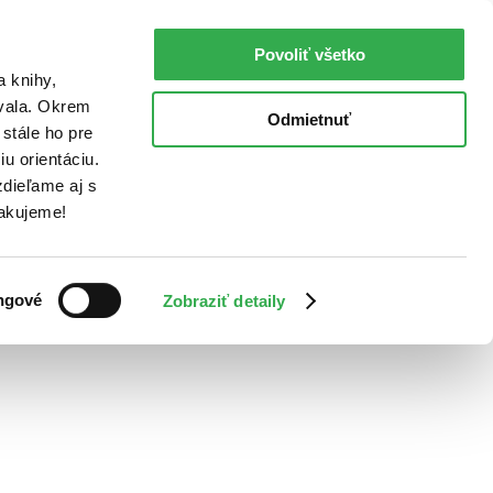
Povoliť všetko
a knihy,
ovala. Okrem
Odmietnuť
stále ho pre
u orientáciu.
dieľame aj s
Ďakujeme!
ngové
Zobraziť detaily