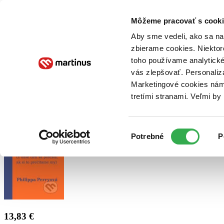
Doručenie
Kníhkupectvá
Knihovrátok
Poukážky
Knižný blog
Kontakt
Môžeme pracovať s cooki
Aby sme vedeli, ako sa na 
zbierame cookies. Niektor
E-knihy
Audioknihy
Hry
Filmy
Knihy
Doplnky
toho používame analytické
vás zlepšovať. Personaliz
Vyhľadávanie
Marketingové cookies nám 
tretími stranami. Veľmi b
Prihlásiť
Výber
Potrebné
P
súhlasu
13,83 €