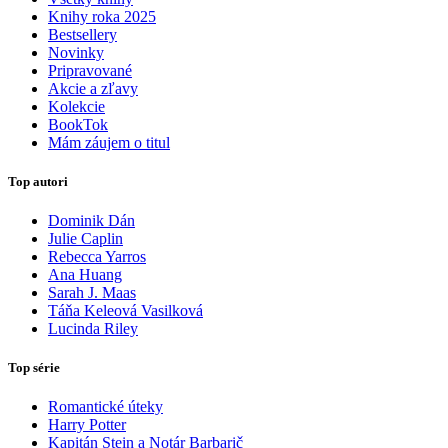
Knihy roka 2025
Bestsellery
Novinky
Pripravované
Akcie a zľavy
Kolekcie
BookTok
Mám záujem o titul
Top autori
Dominik Dán
Julie Caplin
Rebecca Yarros
Ana Huang
Sarah J. Maas
Táňa Keleová Vasilková
Lucinda Riley
Top série
Romantické úteky
Harry Potter
Kapitán Stein a Notár Barbarič