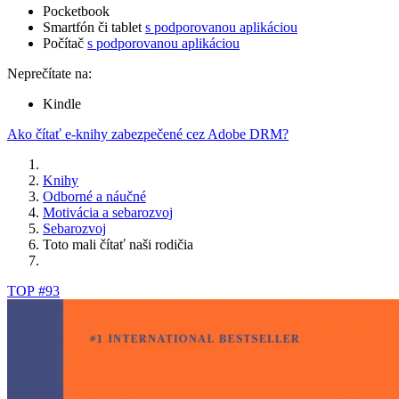
Pocketbook
Smartfón či tablet
s podporovanou aplikáciou
Počítač
s podporovanou aplikáciou
Neprečítate na:
Kindle
Ako čítať e-knihy zabezpečené cez Adobe DRM?
Knihy
Odborné a náučné
Motivácia a sebarozvoj
Sebarozvoj
Toto mali čítať naši rodičia
TOP #93