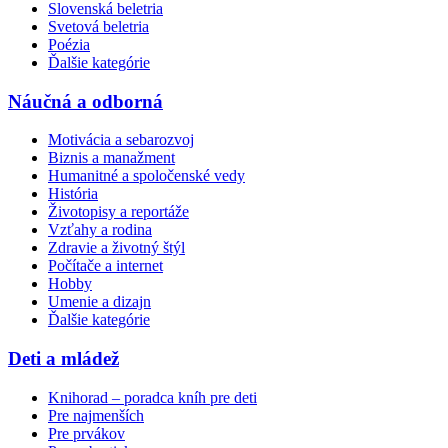
Slovenská beletria
Svetová beletria
Poézia
Ďalšie kategórie
Náučná a odborná
Motivácia a sebarozvoj
Biznis a manažment
Humanitné a spoločenské vedy
História
Životopisy a reportáže
Vzťahy a rodina
Zdravie a životný štýl
Počítače a internet
Hobby
Umenie a dizajn
Ďalšie kategórie
Deti a mládež
Knihorad – poradca kníh pre deti
Pre najmenších
Pre prvákov