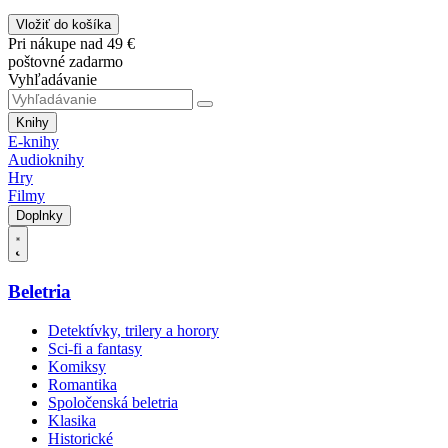
Vložiť do košíka
Pri nákupe nad 49 €
poštovné zadarmo
Vyhľadávanie
Knihy
E-knihy
Audioknihy
Hry
Filmy
Doplnky
Beletria
Detektívky, trilery a horory
Sci-fi a fantasy
Komiksy
Romantika
Spoločenská beletria
Klasika
Historické