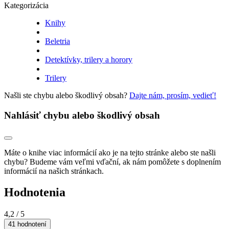
Kategorizácia
Knihy
Beletria
Detektívky, trilery a horory
Trilery
Našli ste chybu alebo škodlivý obsah?
Dajte nám, prosím, vedieť!
Nahlásiť chybu alebo škodlivý obsah
Máte o knihe viac informácií ako je na tejto stránke alebo ste našli
chybu? Budeme vám veľmi vďační, ak nám pomôžete s doplnením
informácií na našich stránkach.
Hodnotenia
4,2
/ 5
41 hodnotení