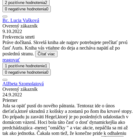
2 pozitívne hodnotenia
2
0 negatívne hodnotenia
0
Bc. Lucia Vašková
Overený zákazník
9.10.2022
Frekvencia smrti
Práve dočítaná. Skvelá kniha ale najprv potrebujete prečítať prvú
časť Auris. Kniha vás vtiahne do deja a necháva napätí až po
poslednú stranu.
Čítať viac
reagovať
1 pozitívne hodnotenie
1
0 negatívne hodnotenia
0
Alžbeta Szomolaiová
Overený zákazník
24.9.2022
Priemer
Jula sa opäť pustí do nového pátrania. Tentoraz ide o únos
dieťaťa,ktoré ukradnú z kolísky a zostanú po ňom iba krvavé stopy.
Do prípadu ju zasväti Hegel,ktorý je po posledných udalostiach v
domácom väzení. Hoci bola táto časť o dosť dynamickejšia ako
predchádzajúca -menej "omáčky " a viac akcie, nepáčila sa mi až
tak ako jednotka. Čakala som tiež, že konečne pride k odhaleniu