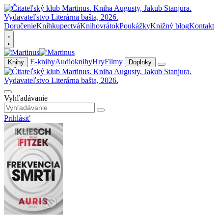
Doručenie
Kníhkupectvá
Knihovrátok
Poukážky
Knižný blog
Kontakt
E-knihy
Audioknihy
Hry
Filmy
Knihy
Doplnky
Vyhľadávanie
Prihlásiť