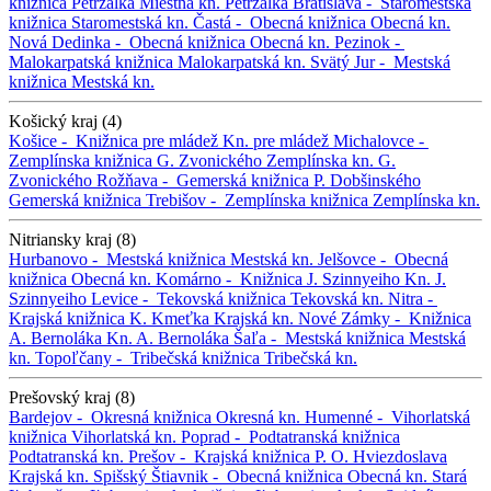
knižnica Petržalka
Miestna kn. Petržalka
Bratislava -
Staromestská
knižnica
Staromestská kn.
Častá -
Obecná knižnica
Obecná kn.
Nová Dedinka -
Obecná knižnica
Obecná kn.
Pezinok -
Malokarpatská knižnica
Malokarpatská kn.
Svätý Jur -
Mestská
knižnica
Mestská kn.
Košický kraj (4)
Košice -
Knižnica pre mládež
Kn. pre mládež
Michalovce -
Zemplínska knižnica G. Zvonického
Zemplínska kn. G.
Zvonického
Rožňava -
Gemerská knižnica P. Dobšinského
Gemerská knižnica
Trebišov -
Zemplínska knižnica
Zemplínska kn.
Nitriansky kraj (8)
Hurbanovo -
Mestská knižnica
Mestská kn.
Jelšovce -
Obecná
knižnica
Obecná kn.
Komárno -
Knižnica J. Szinnyeiho
Kn. J.
Szinnyeiho
Levice -
Tekovská knižnica
Tekovská kn.
Nitra -
Krajská knižnica K. Kmeťka
Krajská kn.
Nové Zámky -
Knižnica
A. Bernoláka
Kn. A. Bernoláka
Šaľa -
Mestská knižnica
Mestská
kn.
Topoľčany -
Tribečská knižnica
Tribečská kn.
Prešovský kraj (8)
Bardejov -
Okresná knižnica
Okresná kn.
Humenné -
Vihorlatská
knižnica
Vihorlatská kn.
Poprad -
Podtatranská knižnica
Podtatranská kn.
Prešov -
Krajská knižnica P. O. Hviezdoslava
Krajská kn.
Spišský Štiavnik -
Obecná knižnica
Obecná kn.
Stará