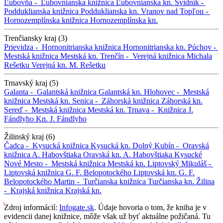
Ľubovňa -
Ľubovnianska knižnica
Ľubovnianska kn.
Svidník -
Podduklianska knižnica
Podduklianska kn.
Vranov nad Topľou -
Hornozemplínska knižnica
Hornozemplínska kn.
Trenčiansky kraj (3)
Prievidza -
Hornonitrianska knižnica
Hornonitrianska kn.
Púchov -
Mestská knižnica
Mestská kn.
Trenčín -
Verejná knižnica Michala
Rešetku
Verejná kn. M. Rešetku
Trnavský kraj (5)
Galanta -
Galantská knižnica
Galantská kn.
Hlohovec -
Mestská
knižnica
Mestská kn.
Senica -
Záhorská knižnica
Záhorská kn.
Sereď -
Mestská knižnica
Mestská kn.
Trnava -
Knižnica J.
Fándlyho
Kn. J. Fándlyho
Žilinský kraj (6)
Čadca -
Kysucká knižnica
Kysucká kn.
Dolný Kubín -
Oravská
knižnica A. Habovštiaka
Oravská kn. A. Habovštiaka
Kysucké
Nové Mesto -
Mestská knižnica
Mestská kn.
Liptovský Mikuláš -
Liptovská knižnica G. F. Belopotockého
Liptovská kn. G. F.
Belopotockého
Martin -
Turčianska knižnica
Turčianska kn.
Žilina
-
Krajská knižnica
Krajská kn.
Zdroj informácií:
Infogate.sk
. Údaje hovoria o tom, že kniha je v
evidencii danej knižnice, môže však už byť aktuálne požičaná. Tu