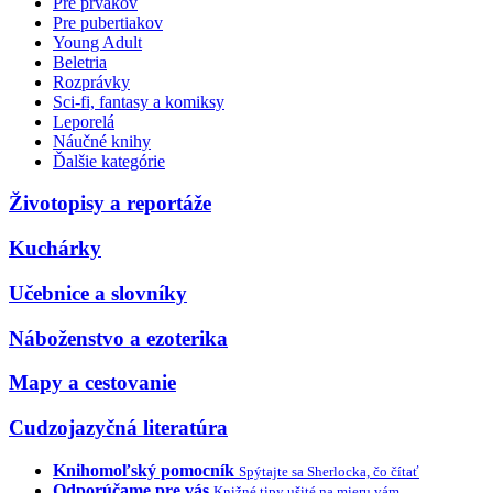
Pre prvákov
Pre pubertiakov
Young Adult
Beletria
Rozprávky
Sci-fi, fantasy a komiksy
Leporelá
Náučné knihy
Ďalšie kategórie
Životopisy a reportáže
Kuchárky
Učebnice a slovníky
Náboženstvo a ezoterika
Mapy a cestovanie
Cudzojazyčná literatúra
Knihomoľský pomocník
Spýtajte sa Sherlocka, čo čítať
Odporúčame pre vás
Knižné tipy ušité na mieru vám