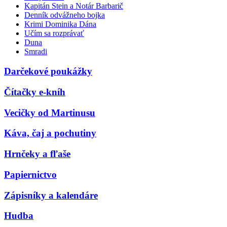
Kapitán Stein a Notár Barbarič
Denník odvážneho bojka
Krimi Dominika Dána
Učím sa rozprávať
Duna
Smradi
Darčekové poukážky
Čítačky e-kníh
Vecičky od Martinusu
Káva, čaj a pochutiny
Hrnčeky a fľaše
Papiernictvo
Zápisníky a kalendáre
Hudba