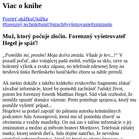
Viac o knihe
Pozrieť ukážku
Ukážka
#forenzný technik
#smrť
#strach
#vyšetrovanie
#zmiznutie
Muž, ktorý počuje zločin. Forenzný vyšetrovateľ
Hegel je späť!
„Pomôžte mi, prosím! Moja dcéra zmizla. Všade je krv...!“
V
pozadí počuť, ako volajúcej padá mobil, rozbíja sa sklo, ozve sa
bolestný výkrik a zvuky zápasu, no telefonát zdesenej ženy na
tiesňovú linku Berlínskeho hasičského zboru sa náhle preruší.
Ak niekto dokáže z takého krátkeho zvukového fragmentu získať
závažné informácie, ktoré by pomohli zachrániť ľudský život,
potom len forenzný fonetik Matthias Hegel. Súd však rozhodol, že
nemôže opustiť domáce väzenie. Preto potrebuje spojenca, ktorý mu
pomôže vyšetriť prípad...
Hegelovi sa podarí zapojiť do pátrania autorku kriminálnych
podcastov Julu Ansorgeovú, ktorá mu už pomohla zbaviť sa
obvinenia z vraždy manželky. On má zas v talóne informácie o jej
zmiznutom a možno aj mŕtvom bratovi Moritzovi. Telefonát zúfalej
matky, ktorej uniesli dieťa, Julu dojme natoľko, že nevníma
smrteľné nebezpečenstvo, ktoré jej hrozí zo strany únoscov, a