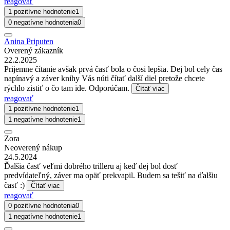
reagovať
1 pozitívne hodnotenie
1
0 negatívne hodnotenia
0
Anina Priputen
Overený zákazník
22.2.2025
Prijemne čítanie avšak prvá časť bola o čosi lepšia. Dej bol cely čas
napínavý a záver knihy Vás núti čítať další diel pretože chcete
rýchlo zistiť o čo tam ide. Odporúčam.
Čítať viac
reagovať
1 pozitívne hodnotenie
1
1 negatívne hodnotenie
1
Zora
Neoverený nákup
24.5.2024
Ďalšia časť veľmi dobrého trilleru aj keď dej bol dosť
predvídateľný, záver ma opäť prekvapil. Budem sa tešiť na ďalšiu
časť :)
Čítať viac
reagovať
0 pozitívne hodnotenia
0
1 negatívne hodnotenie
1