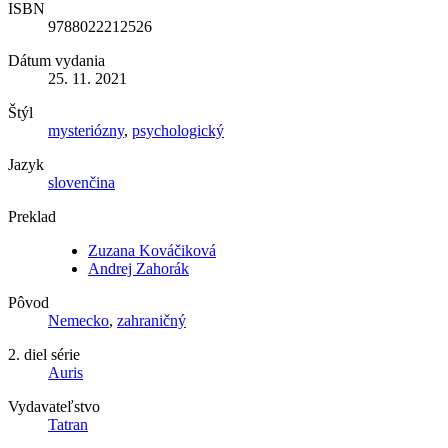
ISBN
9788022212526
Dátum vydania
25. 11. 2021
Štýl
mysteriózny
,
psychologický
Jazyk
slovenčina
Preklad
Zuzana Kováčiková
Andrej Zahorák
Pôvod
Nemecko
,
zahraničný
2. diel série
Auris
Vydavateľstvo
Tatran