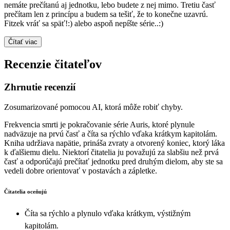
nemáte prečítanú aj jednotku, lebo budete z nej mimo. Tretiu časť
prečítam len z princípu a budem sa tešiť, že to konečne uzavrú.
Fitzek vráť sa späť!:) alebo aspoň nepíšte série..:)
Čítať viac
Recenzie čitateľov
Zhrnutie recenzií
Zosumarizované pomocou AI, ktorá môže robiť chyby.
Frekvencia smrti je pokračovanie série Auris, ktoré plynule
nadväzuje na prvú časť a číta sa rýchlo vďaka krátkym kapitolám.
Kniha udržiava napätie, prináša zvraty a otvorený koniec, ktorý láka
k ďalšiemu dielu. Niektorí čitatelia ju považujú za slabšiu než prvá
časť a odporúčajú prečítať jednotku pred druhým dielom, aby ste sa
vedeli dobre orientovať v postavách a zápletke.
Čitatelia oceňujú
Číta sa rýchlo a plynulo vďaka krátkym, výstižným
kapitolám.