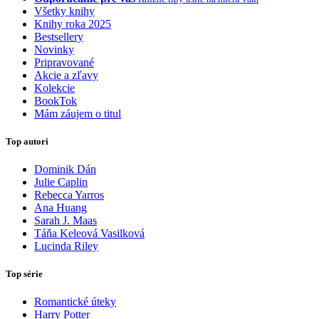
Všetky knihy
Knihy roka 2025
Bestsellery
Novinky
Pripravované
Akcie a zľavy
Kolekcie
BookTok
Mám záujem o titul
Top autori
Dominik Dán
Julie Caplin
Rebecca Yarros
Ana Huang
Sarah J. Maas
Táňa Keleová Vasilková
Lucinda Riley
Top série
Romantické úteky
Harry Potter