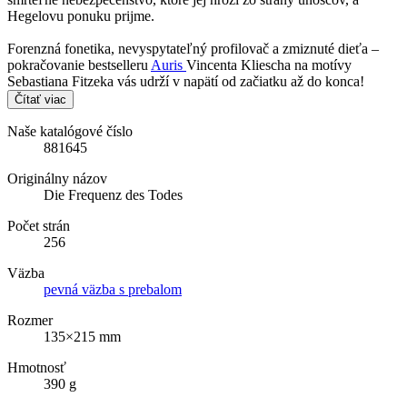
Hegelovu ponuku prijme.
Forenzná fonetika, nevyspytateľný profilovač a zmiznuté dieťa –
pokračovanie bestselleru
Auris
Vincenta Kliescha na motívy
Sebastiana Fitzeka vás udrží v napätí od začiatku až do konca!
Čítať viac
Naše katalógové číslo
881645
Originálny názov
Die Frequenz des Todes
Počet strán
256
Väzba
pevná väzba s prebalom
Rozmer
135×215 mm
Hmotnosť
390 g