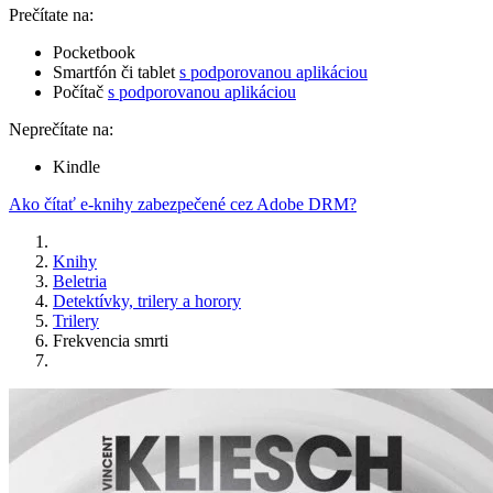
Prečítate na:
Pocketbook
Smartfón či tablet
s podporovanou aplikáciou
Počítač
s podporovanou aplikáciou
Neprečítate na:
Kindle
Ako čítať e-knihy zabezpečené cez Adobe DRM?
Knihy
Beletria
Detektívky, trilery a horory
Trilery
Frekvencia smrti