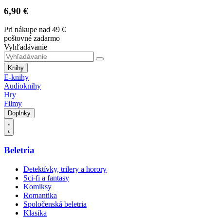
6,90 €
Pri nákupe nad 49 €
poštovné zadarmo
Vyhľadávanie
Knihy
E-knihy
Audioknihy
Hry
Filmy
Doplnky
Beletria
Detektívky, trilery a horory
Sci-fi a fantasy
Komiksy
Romantika
Spoločenská beletria
Klasika