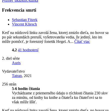
Pozrieť ukážku
Ukážka
Frekvencia smrti
Sebastian Fitzek
Vincent Kliesch
Keď na núdzovú linku zavolá žena, ktorej zmizlo dieťa, no hovor sa
po pár sekundách preruší, vyšetrovatelia vedia, že jediný, kto im
môže pomôcť, je forenzný fonetik Hegel. A...
Čítať viac
4,2
41 hodnotení
2. diel série
Auris
Vydavateľstvo
Tatran
, 2021
256 strán
5-6 hodín čítania
Vychádzame z priemerného údaju o rýchlosti čítania 230 slov
za minútu, od knihy ku knihe a čitateľa ku čitateľovi sa to
však môže líšiť.
Keď na núdzovú linku zavolá žena, ktorej zmizlo dieťa, no hovor sa