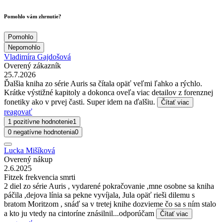
Pomohlo vám zhrnutie?
Pomohlo
Nepomohlo
Vladimíra Gajdošová
Overený zákazník
25.7.2026
Ďalšia kniha zo série Auris sa čítala opäť veľmi ľahko a rýchlo.
Krátke výstižné kapitoly a dokonca oveľa viac detailov z forenznej
fonetiky ako v prvej časti. Super idem na ďalšiu.
Čítať viac
reagovať
1 pozitívne hodnotenie
1
0 negatívne hodnotenia
0
Lucka Mišíková
Overený nákup
2.6.2025
Fitzek frekvencia smrti
2 diel zo série Auris , vydarené pokračovanie ,mne osobne sa kniha
páčila ,dejova línia sa pekne vyvíjala, Jula opäť rieši dilemu s
bratom Moritzom , snáď sa v tretej knihe dozvieme čo sa s ním stalo
a kto ju vtedy na cintoríne znásilnil...odporúčam
Čítať viac