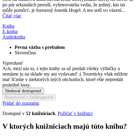
po pár sekundách preruší, vyšetrovatelia vedia, že jediný, kto im
môže pomôcť, je forenzný fonetik Hegel. A ten sedí vo väzení...
Čítať viac
Kniha
E-kniha
Audiokniha
Pevná väzba s prebalom
Slovenčina
Vypredané
Ach, mrzí nás to, z tejto knihy sa už predali všetky výtlačky a
nemáme ju na sklade my ani vydavateľ :( Teoreticky však môžete
mať šťastie v niektorých iných obchodoch, ktoré ešte nepredali
posledné kusy.
Sledovať dostupnosť
Rezervovať v kníhkupectve
Pridať do zoznamu
Dostupné v
52 knižniciach
.
Požičať v knižnici
V ktorých knižniciach majú túto knihu?