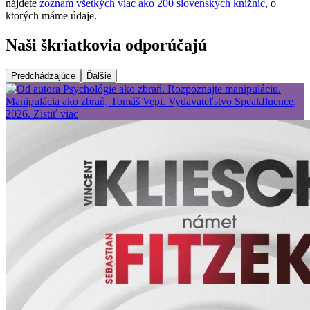
nájdete
zoznam všetkých viac ako 200 slovenských knižníc
, o
ktorých máme údaje.
Naši škriatkovia odporúčajú
Predchádzajúce
Ďalšie