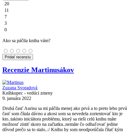
20
11
7
3
0
Ako sa páčila kniha vám?
Pridať recenziu
Recenzie Martinusákov
Zuzana Svoradová
Kníhkupec - vedúci zmeny
9. januára 2022
Druhá časť Aurisu sa mi páčila menej ako prvá a to preto lebo prvú
časť som čítala dávno a akosi som sa nevedela zorientovať kto je
kto..takisto iniciátora problému, ktorý sa rieši celú knihu máte
možnosť zistiť skoro na začiatku..nemáte čo odhaľovať jedine
dôvod prečo sa to stalo..:/ Knihu by som neodporúčala čítať kým