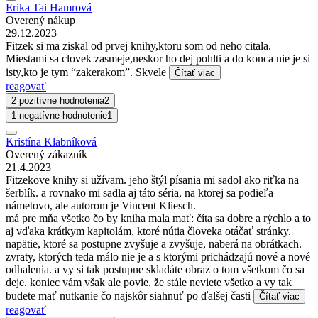
Erika Tai Hamrová
Overený nákup
29.12.2023
Fitzek si ma ziskal od prvej knihy,ktoru som od neho citala.
Miestami sa clovek zasmeje,neskor ho dej pohlti a do konca nie je si
isty,kto je tym “zakerakom”. Skvele
Čítať viac
reagovať
2 pozitívne hodnotenia
2
1 negatívne hodnotenie
1
Kristína Klabníková
Overený zákazník
21.4.2023
Fitzekove knihy si užívam. jeho štýl písania mi sadol ako riťka na
šerblík. a rovnako mi sadla aj táto séria, na ktorej sa podieľa
námetovo, ale autorom je Vincent Kliesch.
má pre mňa všetko čo by kniha mala mať: číta sa dobre a rýchlo a to
aj vďaka krátkym kapitolám, ktoré nútia človeka otáčať stránky.
napätie, ktoré sa postupne zvyšuje a zvyšuje, naberá na obrátkach.
zvraty, ktorých teda málo nie je a s ktorými prichádzajú nové a nové
odhalenia. a vy si tak postupne skladáte obraz o tom všetkom čo sa
deje. koniec vám však ale povie, že stále neviete všetko a vy tak
budete mať nutkanie čo najskôr siahnuť po ďalšej časti
Čítať viac
reagovať