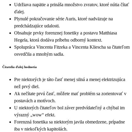
Udržiava napätie a prináša množstvo zvratov, ktoré nútia čítať
ďalej.
Plynulé pokračovanie série Auris, ktoré nadväzuje na
predchádzajúce udalosti.
Obsahuje prvky forenznej fonetiky a postavu Matthiasa
Hegela, ktorá dodáva príbehu odborný kontext.
Spolupráca Vincenta Fitzeka a Vincenta Kliescha sa čitateľom
osvedčila a mnohým sadla.
Čitatelia ďalej hodnotia
Pre niektorých je táto časť menej silná a menej elektrizujúca
než prvý diel.
Ak nečítate prvú časť, môžete mať problém sa zorientovať v
postavách a motívoch.
U niektorých čitateľov bol záver predvídateľný a chýbal im
výrazný „wow“ efekt.
Forenzná fonetika sa niektorým javila obmedzene, prípadne
iba v niekoľkých kapitolách.