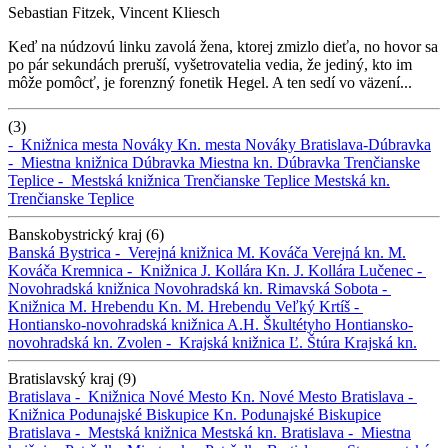
Sebastian Fitzek, Vincent Kliesch
Keď na núdzovú linku zavolá žena, ktorej zmizlo dieťa, no hovor sa
po pár sekundách preruší, vyšetrovatelia vedia, že jediný, kto im
môže pomôcť, je forenzný fonetik Hegel. A ten sedí vo väzení...
(3)
-
Knižnica mesta Nováky
Kn. mesta Nováky
Bratislava-Dúbravka
-
Miestna knižnica Dúbravka
Miestna kn. Dúbravka
Trenčianske
Teplice -
Mestská knižnica Trenčianske Teplice
Mestská kn.
Trenčianske Teplice
Banskobystrický kraj (6)
Banská Bystrica -
Verejná knižnica M. Kováča
Verejná kn. M.
Kováča
Kremnica -
Knižnica J. Kollára
Kn. J. Kollára
Lučenec -
Novohradská knižnica
Novohradská kn.
Rimavská Sobota -
Knižnica M. Hrebendu
Kn. M. Hrebendu
Veľký Krtíš -
Hontiansko-novohradská knižnica A.H. Škultétyho
Hontiansko-
novohradská kn.
Zvolen -
Krajská knižnica Ľ. Štúra
Krajská kn.
Bratislavský kraj (9)
Bratislava -
Knižnica Nové Mesto
Kn. Nové Mesto
Bratislava -
Knižnica Podunajské Biskupice
Kn. Podunajské Biskupice
Bratislava -
Mestská knižnica
Mestská kn.
Bratislava -
Miestna