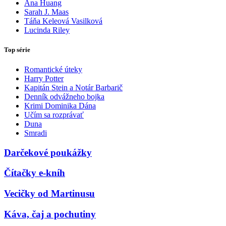
Ana Huang
Sarah J. Maas
Táňa Keleová Vasilková
Lucinda Riley
Top série
Romantické úteky
Harry Potter
Kapitán Stein a Notár Barbarič
Denník odvážneho bojka
Krimi Dominika Dána
Učím sa rozprávať
Duna
Smradi
Darčekové poukážky
Čítačky e-kníh
Vecičky od Martinusu
Káva, čaj a pochutiny