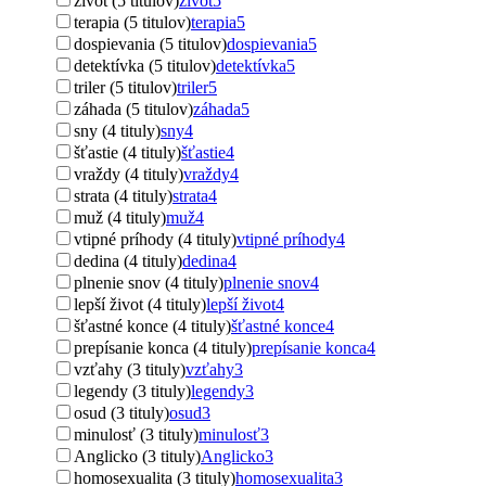
život (5 titulov)
život
5
terapia (5 titulov)
terapia
5
dospievania (5 titulov)
dospievania
5
detektívka (5 titulov)
detektívka
5
triler (5 titulov)
triler
5
záhada (5 titulov)
záhada
5
sny (4 tituly)
sny
4
šťastie (4 tituly)
šťastie
4
vraždy (4 tituly)
vraždy
4
strata (4 tituly)
strata
4
muž (4 tituly)
muž
4
vtipné príhody (4 tituly)
vtipné príhody
4
dedina (4 tituly)
dedina
4
plnenie snov (4 tituly)
plnenie snov
4
lepší život (4 tituly)
lepší život
4
šťastné konce (4 tituly)
šťastné konce
4
prepísanie konca (4 tituly)
prepísanie konca
4
vzťahy (3 tituly)
vzťahy
3
legendy (3 tituly)
legendy
3
osud (3 tituly)
osud
3
minulosť (3 tituly)
minulosť
3
Anglicko (3 tituly)
Anglicko
3
homosexualita (3 tituly)
homosexualita
3