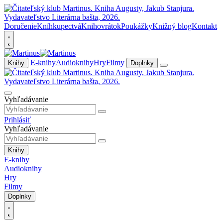
Doručenie
Kníhkupectvá
Knihovrátok
Poukážky
Knižný blog
Kontakt
E-knihy
Audioknihy
Hry
Filmy
Knihy
Doplnky
Vyhľadávanie
Prihlásiť
Vyhľadávanie
Knihy
E-knihy
Audioknihy
Hry
Filmy
Doplnky