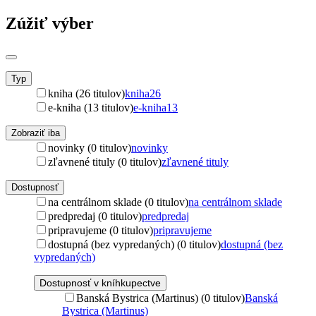
Zúžiť výber
Typ
kniha (26 titulov)
kniha
26
e-kniha (13 titulov)
e-kniha
13
Zobraziť iba
novinky (0 titulov)
novinky
zľavnené tituly (0 titulov)
zľavnené tituly
Dostupnosť
na centrálnom sklade (0 titulov)
na centrálnom sklade
predpredaj (0 titulov)
predpredaj
pripravujeme (0 titulov)
pripravujeme
dostupná (bez vypredaných) (0 titulov)
dostupná (bez
vypredaných)
Dostupnosť v kníhkupectve
Banská Bystrica (Martinus) (0 titulov)
Banská
Bystrica (Martinus)