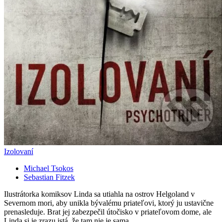
Izolovaní
Michael Tsokos
Sebastian Fitzek
Ilustrátorka komiksov Linda sa utiahla na ostrov Helgoland v
Severnom mori, aby unikla bývalému priateľovi, ktorý ju ustavične
prenasleduje. Brat jej zabezpečil útočisko v priateľovom dome, ale
Linda si je zrazu istá, že tam nie je sama...