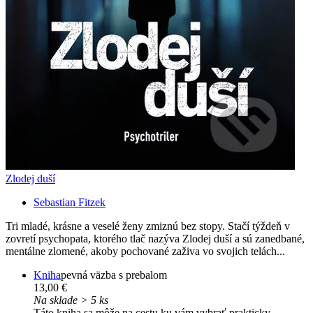
Zlodej duší
Sebastian Fitzek
Tri mladé, krásne a veselé ženy zmiznú bez stopy. Stačí týždeň v
zovretí psychopata, ktorého tlač nazýva Zlodej duší a sú zanedbané,
mentálne zlomené, akoby pochované zaživa vo svojich telách...
Kniha
pevná väzba s prebalom
13,00 €
Na sklade > 5 ks
Táto kniha sa môže na cestu ku vám vybrať prakticky