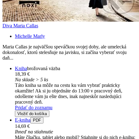
Diva Maria Callas
Michelle Marly
Maria Callas je najväčšou speváčkou svojej doby, ale umelecká
dokonalosť, ktorú stelesňuje na javisku, si začína vyberať svoju
daň...
Kniha
brožovaná väzba
18,39 €
Na sklade > 5 ks
Táto kniha sa môže na cestu ku vám vybrať prakticky
okamžite! Ak si ju objednáte do 13:00 v pracovný deň,
odošleme vám ju ešte dnes, inak najneskôr nasledujúci
pracovný deň.
Pridať do zoznamu
Vložiť do košíka
E-kniha
PDF
14,69 €
Ihneď na stiahnutie
Máte čítačku, tablet alebo mobil? Stiahnite si do nich e-knihu: