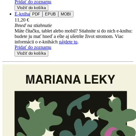
Pridať do zoznamu
Vložiť do košíka
E-kniha
PDF
EPUB
MOBI
11,20 €
Ihneď na stiahnutie
Máte čítačku, tablet alebo mobil? Stiahnite si do nich e-knihu:
budete ju mať hneď a ešte aj ušetríte život stromom. Viac
informácii o e-knihách
nájdete tu
.
Pridať do zoznamu
Vložiť do košíka