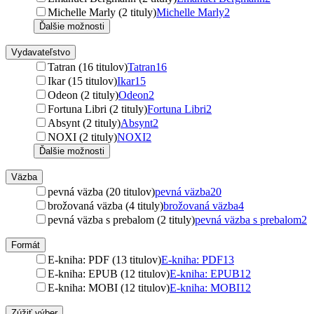
Michelle Marly (2 tituly)
Michelle Marly
2
Ďalšie možnosti
Vydavateľstvo
Tatran (16 titulov)
Tatran
16
Ikar (15 titulov)
Ikar
15
Odeon (2 tituly)
Odeon
2
Fortuna Libri (2 tituly)
Fortuna Libri
2
Absynt (2 tituly)
Absynt
2
NOXI (2 tituly)
NOXI
2
Ďalšie možnosti
Väzba
pevná väzba (20 titulov)
pevná väzba
20
brožovaná väzba (4 tituly)
brožovaná väzba
4
pevná väzba s prebalom (2 tituly)
pevná väzba s prebalom
2
Formát
E-kniha: PDF (13 titulov)
E-kniha: PDF
13
E-kniha: EPUB (12 titulov)
E-kniha: EPUB
12
E-kniha: MOBI (12 titulov)
E-kniha: MOBI
12
Zúžiť výber