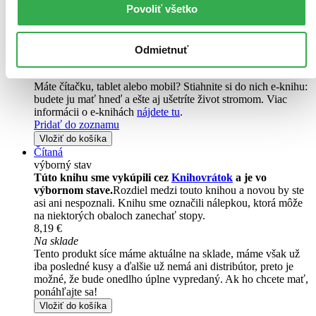
pracovný deň.
Povoliť všetko
Pridať do zoznamu
Vložiť do košíka
E-kniha
PDF
EPUB
MOBI
Odmietnuť
10,90 €
Ihneď na stiahnutie
Máte čítačku, tablet alebo mobil? Stiahnite si do nich e-knihu:
budete ju mať hneď a ešte aj ušetríte život stromom. Viac
informácii o e-knihách
nájdete tu
.
Pridať do zoznamu
Vložiť do košíka
Čítaná
výborný stav
Túto knihu sme vykúpili cez
Knihovrátok
a je vo
výbornom stave.
Rozdiel medzi touto knihou a novou by ste
asi ani nespoznali. Knihu sme označili nálepkou, ktorá môže
na niektorých obaloch zanechať stopy.
8,19 €
Na sklade
Tento produkt síce máme aktuálne na sklade, máme však už
iba posledné kusy a ďalšie už nemá ani distribútor, preto je
možné, že bude onedlho úplne vypredaný. Ak ho chcete mať,
ponáhľajte sa!
Vložiť do košíka