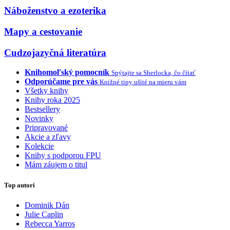
Náboženstvo a ezoterika
Mapy a cestovanie
Cudzojazyčná literatúra
Knihomoľský pomocník
Spýtajte sa Sherlocka, čo čítať
Odporúčame pre vás
Knižné tipy ušité na mieru vám
Všetky knihy
Knihy roka 2025
Bestsellery
Novinky
Pripravované
Akcie a zľavy
Kolekcie
Knihy s podporou FPU
Mám záujem o titul
Top autori
Dominik Dán
Julie Caplin
Rebecca Yarros