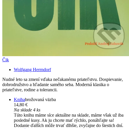
Čik
Wolfgang Herrndorf
Nudné leto sa zmení vďaka nečakanému priateľstvu. Dospievanie,
dobrodružstvo a hľadanie samého seba. Moderná klasika o
priateľstve, rodine a tolerancii.
Kniha
brožovaná väzba
14,80 €
Na sklade 4 ks
Túto knihu máme síce aktuálne na sklade, máme však už iba
posledné kusy. Ak ju chcete mať rýchlo, ponáhľajte sa!
Dodanie ďalších môže trvať dlhšie, zvyčajne do šiestich dní.