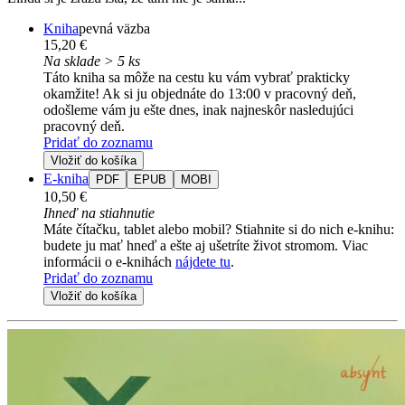
Kniha
pevná väzba
15,20 €
Na sklade > 5 ks
Táto kniha sa môže na cestu ku vám vybrať prakticky
okamžite! Ak si ju objednáte do 13:00 v pracovný deň,
odošleme vám ju ešte dnes, inak najneskôr nasledujúci
pracovný deň.
Pridať do zoznamu
Vložiť do košíka
E-kniha
PDF
EPUB
MOBI
10,50 €
Ihneď na stiahnutie
Máte čítačku, tablet alebo mobil? Stiahnite si do nich e-knihu:
budete ju mať hneď a ešte aj ušetríte život stromom. Viac
informácii o e-knihách
nájdete tu
.
Pridať do zoznamu
Vložiť do košíka