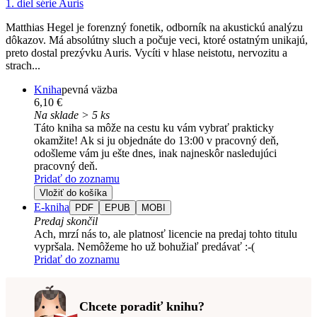
1. diel série
Auris
Matthias Hegel je forenzný fonetik, odborník na akustickú analýzu
dôkazov. Má absolútny sluch a počuje veci, ktoré ostatným unikajú,
preto dostal prezývku Auris. Vycíti v hlase neistotu, nervozitu a
strach...
Kniha
pevná väzba
6,10 €
Na sklade > 5 ks
Táto kniha sa môže na cestu ku vám vybrať prakticky
okamžite! Ak si ju objednáte do 13:00 v pracovný deň,
odošleme vám ju ešte dnes, inak najneskôr nasledujúci
pracovný deň.
Pridať do zoznamu
Vložiť do košíka
E-kniha
PDF
EPUB
MOBI
Predaj skončil
Ach, mrzí nás to, ale platnosť licencie na predaj tohto titulu
vypršala. Nemôžeme ho už bohužiaľ predávať :-(
Pridať do zoznamu
Chcete poradiť knihu?