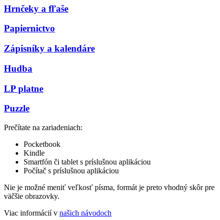
Hrnčeky a fľaše
Papiernictvo
Zápisníky a kalendáre
Hudba
LP platne
Puzzle
Prečítate na zariadeniach:
Pocketbook
Kindle
Smartfón či tablet s príslušnou aplikáciou
Počítač s príslušnou aplikáciou
Nie je možné meniť veľkosť písma, formát je preto vhodný skôr pre
väčšie obrazovky.
Viac informácií v
našich návodoch