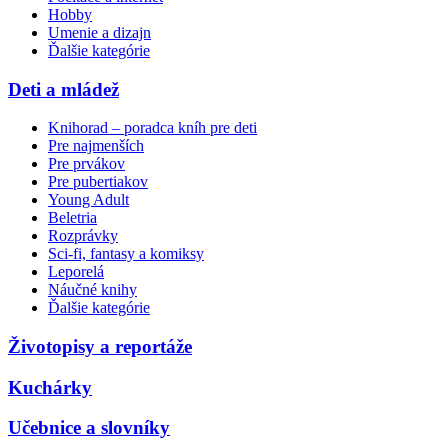
Hobby
Umenie a dizajn
Ďalšie kategórie
Deti a mládež
Knihorad – poradca kníh pre deti
Pre najmenších
Pre prvákov
Pre pubertiakov
Young Adult
Beletria
Rozprávky
Sci-fi, fantasy a komiksy
Leporelá
Náučné knihy
Ďalšie kategórie
Životopisy a reportáže
Kuchárky
Učebnice a slovníky