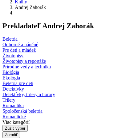
Knihy
Andrej Zahorák
Prekladateľ Andrej Zahorák
Beletria
Odborné a náučné
Pre deti a mládež
Životopisy
Životopisy a reportáže
Prírodné vedy a technika
Biológia
Ekológia
Beletria pre deti
Detektívky
Detektívky, trilery a horory
Trilery
Romantika
Spoločenská beletria
Romantické
Viac kategórií
Zúžiť výber
Zoradiť