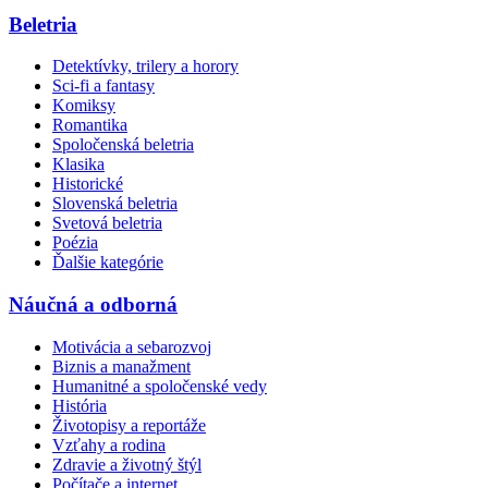
Beletria
Detektívky, trilery a horory
Sci-fi a fantasy
Komiksy
Romantika
Spoločenská beletria
Klasika
Historické
Slovenská beletria
Svetová beletria
Poézia
Ďalšie kategórie
Náučná a odborná
Motivácia a sebarozvoj
Biznis a manažment
Humanitné a spoločenské vedy
História
Životopisy a reportáže
Vzťahy a rodina
Zdravie a životný štýl
Počítače a internet