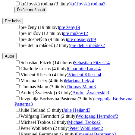
kráľovská rodina (3 tituly)
kráľovská rodina
3
Ďalšie možnosti
Pre koho
pre ženy (19 titulov)
pre ženy
19
pre mužov (12 titulov)
pre mužov
12
pre dospelých (9 titulov)
pre dospelých
9
pre deti a mládež (2 tituly)
pre deti a mládež
2
Autor
Sebastian Fitzek (14 titulov)
Sebastian Fitzek
14
Charlotte Lucas (4 tituly)
Charlotte Lucas
4
Vincent Kliesch (4 tituly)
Vincent Kliesch
4
Mariana Leky (4 tituly)
Mariana Leky
4
Thomas Mann (3 tituly)
Thomas Mann
3
Andrej Žvalevskij (3 tituly)
Andrej Žvalevskij
3
Jevgenija Borisovna Pasterna (3 tituly)
Jevgenija Borisovna
Pasterna
3
Julie Heiland (3 tituly)
Julie Heiland
3
Wolfgang Herrndorf (2 tituly)
Wolfgang Herrndorf
2
Michael Tsokos (2 tituly)
Michael Tsokos
2
Peter Wohlleben (2 tituly)
Peter Wohlleben
2
Emanuel Bergmann (2 tituly)
Emanuel Bergmann
2