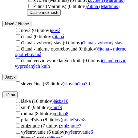
Zvolen (Martinus) (0 titulov)
Zvolen (Martinus)
Žilina (Martinus) (0 titulov)
Žilina (Martinus)
Ďalšie možnosti
Nové / čítané
nová (0 titulov)
nová
čítaná (0 titulov)
čítaná
čítaná - výborný stav (0 titulov)
čítaná - výborný stav
čítaná - mierne opotrebovaná (0 titulov)
čítaná - mierne
opotrebovaná
čítané verzie vypredaných kníh (0 titulov)
čítané verzie
vypredaných kníh
Jazyk
slovenčina (39 titulov)
slovenčina
39
Téma
láska (10 titulov)
láska
10
smrť (9 titulov)
smrť
9
rodina (8 titulov)
rodina
8
priateľstvo (8 titulov)
priateľstvo
8
zmiznutie (7 titulov)
zmiznutie
7
vyšetrovanie (6 titulov)
vyšetrovanie
6