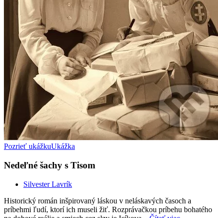
Pozrieť ukážku
Ukážka
Nedeľné šachy s Tisom
Silvester Lavrík
Historický román inšpirovaný láskou v neláskavých časoch a
príbehmi ľudí, ktorí ich museli žiť. Rozprávačkou príbehu bohatého