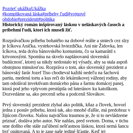
Pozrieť ukážku
Ukážka
#komplikovaná láska
#príbehy ľudí
#vojnové
obdobie
#prezidenti
#politika
Historický román inšpirovaný láskou v neláskavých časoch a
príbehmi ľudí, ktorí ich museli žiť.
Rozprávačkou príbehu bohatého na dobové reálie a smiech cez slzy
je Icíkova Anička, vystrkovská hviezdička. Ani nie Židovka, len
Icíkova, teda dcéra bánovského komunistu, čo sa kamarátil s
krivonosými. Spomína na skvelo naplánovanú slovenskú
budúcnosť, ktorej sa nikdy nedostalo tej výsady, aby sa stala aspoň
obstojnou minulosťou. Rozpráva o tom, ako slovenský prezident a
bánovský farár Jozef Tiso chodieval každú nedeľu na šachovú
partiu, medenú tortu a kus reči do lekárnikovej váženej rodiny, aby
tam odolával invektívam domáceho pána a šarmu domácej panej,
ktorá pod jeho vplyvom prestúpila od luteránov ku katolíkom.
Dozvedáme sa, ako precenil seba a podcenil Slovákov.
Prvý slovenský prezident zlyhal ako politik, kňaz a človek, hovorí
jedna z postáv príbehu, ktorá tak, ako mnohé ďalšie, má predobraz v
žijúcom človeku. Našou najväčšou traumou je, že si to nevládzeme
priznať, dodáva jeho autor. Nie nahlas, pred svetom. Doma, v tichu
sme doňho ešte stále zaľúbení nešťastnou láskou, ktorá nemá šancu
byť opätovaná. A to je zase naše jediné šťastie. Keď jej