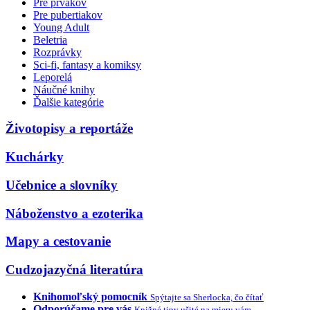
Pre prvákov
Pre pubertiakov
Young Adult
Beletria
Rozprávky
Sci-fi, fantasy a komiksy
Leporelá
Náučné knihy
Ďalšie kategórie
Životopisy a reportáže
Kuchárky
Učebnice a slovníky
Náboženstvo a ezoterika
Mapy a cestovanie
Cudzojazyčná literatúra
Knihomoľský pomocník
Spýtajte sa Sherlocka, čo čítať
Odporúčame pre vás
Knižné tipy ušité na mieru vám