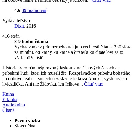
na dobové reálie a smiech cez slzy je Icíkova...
Čítať viac
4,6
39 hodnotení
Vydavateľstvo
Dixit
, 2016
416 strán
8-9 hodín čítania
Vychádzame z priemerného údaju o rýchlosti čítania 230 slov
za minútu, od knihy ku knihe a čitateľa ku čitateľovi sa to
však môže líšiť.
Historický román inšpirovaný láskou v neláskavých časoch a
príbehmi ľudí, ktorí ich museli žiť. Rozprávačkou príbehu bohatého
na dobové reálie a smiech cez slzy je Icíkova Anička, vystrkovská
hviezdička. Ani nie Židovka, len Icíkova...
Čítať viac
Kniha
E-kniha
Audiokniha
Čítaná
Pevná väzba
Slovenčina