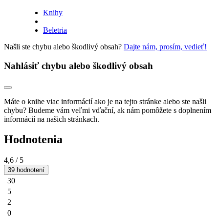
Knihy
Beletria
Našli ste chybu alebo škodlivý obsah?
Dajte nám, prosím, vedieť!
Nahlásiť chybu alebo škodlivý obsah
Máte o knihe viac informácií ako je na tejto stránke alebo ste našli
chybu? Budeme vám veľmi vďační, ak nám pomôžete s doplnením
informácií na našich stránkach.
Hodnotenia
4,6
/ 5
39 hodnotení
30
5
2
0