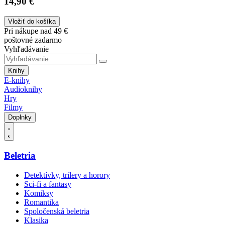
14,90 €
Vložiť do košíka
Pri nákupe nad 49 €
poštovné zadarmo
Vyhľadávanie
Knihy
E-knihy
Audioknihy
Hry
Filmy
Doplnky
Beletria
Detektívky, trilery a horory
Sci-fi a fantasy
Komiksy
Romantika
Spoločenská beletria
Klasika