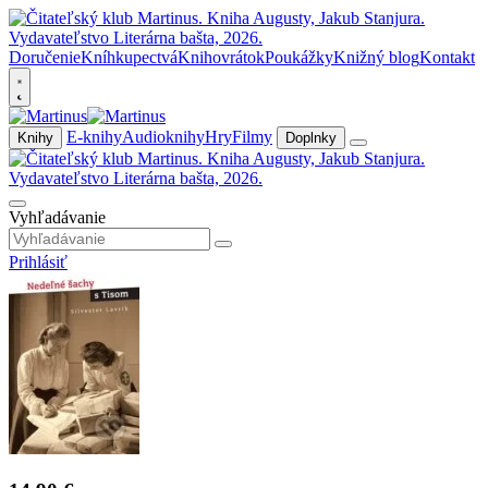
Doručenie
Kníhkupectvá
Knihovrátok
Poukážky
Knižný blog
Kontakt
E-knihy
Audioknihy
Hry
Filmy
Knihy
Doplnky
Vyhľadávanie
Prihlásiť