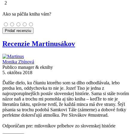
2
Ako sa páčila kniha vám?
Pridať recenziu
Recenzie Martinusákov
Monika Zbínová
Publico manager & eknihy
5. októbra 2018
Ďalšie dielo, ku čítaniu ktorého som sa dlho odhodlávala, lebo
predsa len, oddychovka to nie je. Jozef Tiso je jedna z
najrozporuplnejších postáv slovenskej histórie. Sama si stále tvorím
názor naň a trochu mi pomohla aj táto kniha – keďže to nie je
literatúra faktu, správne tvrdí, že každá minca má dve strany. Štýl
písania sa trochu podobá Samkovi Tále (zámerne) a dobové fotky
perfektne dokresľujú atmošku. Pre Slovákov #mustread.
Odporúčam pre: milovníkov príbehov zo slovenskej histórie