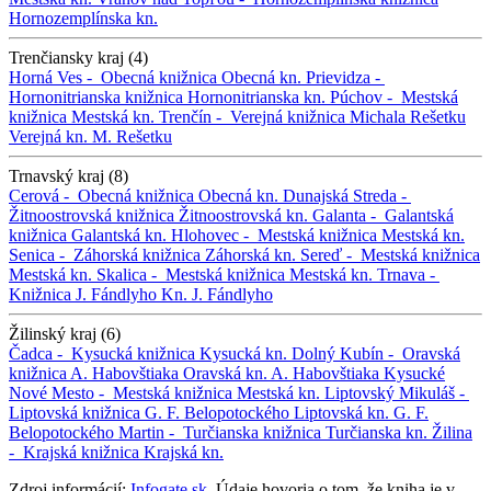
Hornozemplínska kn.
Trenčiansky kraj (4)
Horná Ves -
Obecná knižnica
Obecná kn.
Prievidza -
Hornonitrianska knižnica
Hornonitrianska kn.
Púchov -
Mestská
knižnica
Mestská kn.
Trenčín -
Verejná knižnica Michala Rešetku
Verejná kn. M. Rešetku
Trnavský kraj (8)
Cerová -
Obecná knižnica
Obecná kn.
Dunajská Streda -
Žitnoostrovská knižnica
Žitnoostrovská kn.
Galanta -
Galantská
knižnica
Galantská kn.
Hlohovec -
Mestská knižnica
Mestská kn.
Senica -
Záhorská knižnica
Záhorská kn.
Sereď -
Mestská knižnica
Mestská kn.
Skalica -
Mestská knižnica
Mestská kn.
Trnava -
Knižnica J. Fándlyho
Kn. J. Fándlyho
Žilinský kraj (6)
Čadca -
Kysucká knižnica
Kysucká kn.
Dolný Kubín -
Oravská
knižnica A. Habovštiaka
Oravská kn. A. Habovštiaka
Kysucké
Nové Mesto -
Mestská knižnica
Mestská kn.
Liptovský Mikuláš -
Liptovská knižnica G. F. Belopotockého
Liptovská kn. G. F.
Belopotockého
Martin -
Turčianska knižnica
Turčianska kn.
Žilina
-
Krajská knižnica
Krajská kn.
Zdroj informácií:
Infogate.sk
. Údaje hovoria o tom, že kniha je v