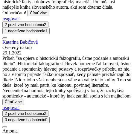
historické fakty a dobový fotografický materiál. Pre mňa asi
najlepšie kniha slovenského autora, akú som doteraz čítala.
Odporúčam!
Čítať viac
reagovať
2 pozitívne hodnotenia
2
1 negatívne hodnotenie
1
Katarína Babičová
Overený nákup
29.1.2022
Príbeh "sa opiera o historickú faktografiu, ústne podanie a autorskú
fikciu". Historickú faktografiu si človek pomerne ľahko overi, ústne
podanie a spomienky hlavnej postavy a rozprávačky príbehu uz nie,
no a v tomto prípade ťažko rozpoznať, kedy pamäte prechádzajú do
fikcie. Nic z toho však neuberá na váhe a kvalite tejto knihy. Toto sú
diela, ktoré by mali patriť ku kánonu, povinnej literatúre.
Neoceniteľna hodnota tejto knihy spočíva aj v tom, že zachytáva
spomienky - autentické - ktoré by inak zanikli spolu s ich majiteľom.
Čítať viac
reagovať
2 pozitívne hodnotenia
2
0 negatívne hodnotenia
0
Antonia