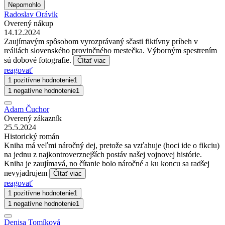
Nepomohlo
Radoslav Orávik
Overený nákup
14.12.2024
Zaujímavým spôsobom vyrozprávaný sčasti fiktívny príbeh v
reáliách slovenského provinčného mestečka. Výborným spestrením
sú dobové fotografie.
Čítať viac
reagovať
1 pozitívne hodnotenie
1
1 negatívne hodnotenie
1
Adam Čuchor
Overený zákazník
25.5.2024
Historický román
Kniha má veľmi náročný dej, pretože sa vzťahuje (hoci ide o fikciu)
na jednu z najkontroverznejších postáv našej vojnovej histórie.
Kniha je zaujímavá, no čítanie bolo náročné a ku koncu sa radšej
nevyjadrujem
Čítať viac
reagovať
1 pozitívne hodnotenie
1
1 negatívne hodnotenie
1
Denisa Tomíková