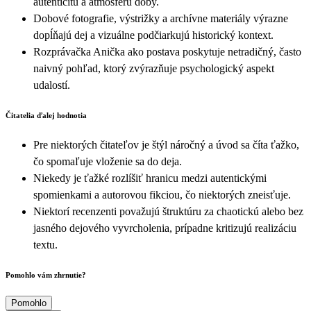
autenticitu a atmosféru doby.
Dobové fotografie, výstrižky a archívne materiály výrazne
dopĺňajú dej a vizuálne podčiarkujú historický kontext.
Rozprávačka Anička ako postava poskytuje netradičný, často
naivný pohľad, ktorý zvýrazňuje psychologický aspekt
udalostí.
Čitatelia ďalej hodnotia
Pre niektorých čitateľov je štýl náročný a úvod sa číta ťažko,
čo spomaľuje vloženie sa do deja.
Niekedy je ťažké rozlíšiť hranicu medzi autentickými
spomienkami a autorovou fikciou, čo niektorých zneisťuje.
Niektorí recenzenti považujú štruktúru za chaotickú alebo bez
jasného dejového vyvrcholenia, prípadne kritizujú realizáciu
textu.
Pomohlo vám zhrnutie?
Pomohlo