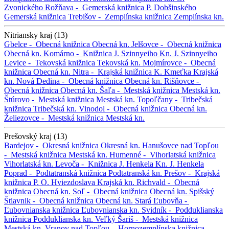
Zvonického
Rožňava -
Gemerská knižnica P. Dobšinského
Gemerská knižnica
Trebišov -
Zemplínska knižnica
Zemplínska kn.
Nitriansky kraj (13)
Gbelce -
Obecná knižnica
Obecná kn.
Jelšovce -
Obecná knižnica
Obecná kn.
Komárno -
Knižnica J. Szinnyeiho
Kn. J. Szinnyeiho
Levice -
Tekovská knižnica
Tekovská kn.
Mojmírovce -
Obecná
knižnica
Obecná kn.
Nitra -
Krajská knižnica K. Kmeťka
Krajská
kn.
Nová Dedina -
Obecná knižnica
Obecná kn.
Rišňovce -
Obecná knižnica
Obecná kn.
Šaľa -
Mestská knižnica
Mestská kn.
Štúrovo -
Mestská knižnica
Mestská kn.
Topoľčany -
Tribečská
knižnica
Tribečská kn.
Vinodol -
Obecná knižnica
Obecná kn.
Želiezovce -
Mestská knižnica
Mestská kn.
Prešovský kraj (13)
Bardejov -
Okresná knižnica
Okresná kn.
Hanušovce nad Topľou
-
Mestská knižnica
Mestská kn.
Humenné -
Vihorlatská knižnica
Vihorlatská kn.
Levoča -
Knižnica J. Henkela
Kn. J. Henkela
Poprad -
Podtatranská knižnica
Podtatranská kn.
Prešov -
Krajská
knižnica P. O. Hviezdoslava
Krajská kn.
Richvald -
Obecná
knižnica
Obecná kn.
Soľ -
Obecná knižnica
Obecná kn.
Spišský
Štiavnik -
Obecná knižnica
Obecná kn.
Stará Ľubovňa -
Ľubovnianska knižnica
Ľubovnianska kn.
Svidník -
Podduklianska
knižnica
Podduklianska kn.
Veľký Šariš -
Mestská knižnica
Mestská kn.
Vranov nad Topľou -
Hornozemplínska knižnica