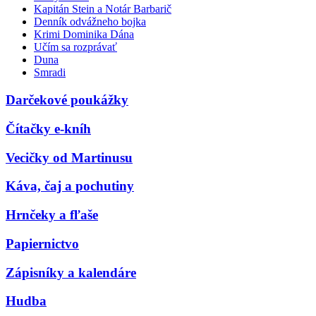
Kapitán Stein a Notár Barbarič
Denník odvážneho bojka
Krimi Dominika Dána
Učím sa rozprávať
Duna
Smradi
Darčekové poukážky
Čítačky e-kníh
Vecičky od Martinusu
Káva, čaj a pochutiny
Hrnčeky a fľaše
Papiernictvo
Zápisníky a kalendáre
Hudba