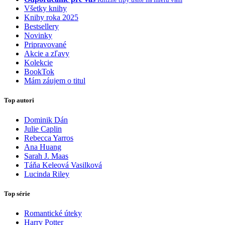
Všetky knihy
Knihy roka 2025
Bestsellery
Novinky
Pripravované
Akcie a zľavy
Kolekcie
BookTok
Mám záujem o titul
Top autori
Dominik Dán
Julie Caplin
Rebecca Yarros
Ana Huang
Sarah J. Maas
Táňa Keleová Vasilková
Lucinda Riley
Top série
Romantické úteky
Harry Potter