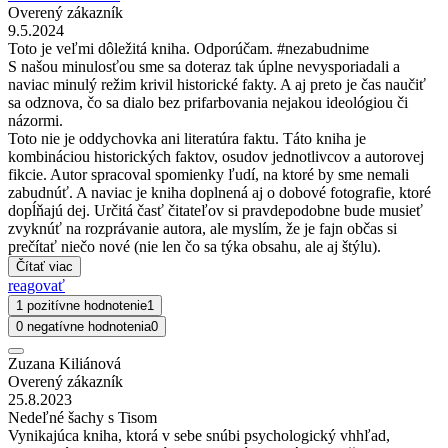
Overený zákazník
9.5.2024
Toto je veľmi dôležitá kniha. Odporúčam. #nezabudnime
S našou minulosťou sme sa doteraz tak úplne nevysporiadali a
naviac minulý režim krivil historické fakty. A aj preto je čas naučiť
sa odznova, čo sa dialo bez prifarbovania nejakou ideológiou či
názormi.
Toto nie je oddychovka ani literatúra faktu. Táto kniha je
kombináciou historických faktov, osudov jednotlivcov a autorovej
fikcie. Autor spracoval spomienky ľudí, na ktoré by sme nemali
zabudnúť. A naviac je kniha doplnená aj o dobové fotografie, ktoré
dopĺňajú dej. Určitá časť čitateľov si pravdepodobne bude musieť
zvyknúť na rozprávanie autora, ale myslím, že je fajn občas si
prečítať niečo nové (nie len čo sa týka obsahu, ale aj štýlu).
Čítať viac
reagovať
1 pozitívne hodnotenie
1
0 negatívne hodnotenia
0
Zuzana Kiliánová
Overený zákazník
25.8.2023
Nedeľné šachy s Tisom
Vynikajúca kniha, ktorá v sebe snúbi psychologický vhhľad,