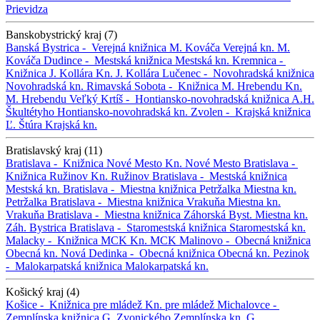
Prievidza
Banskobystrický kraj (7)
Banská Bystrica -
Verejná knižnica M. Kováča
Verejná kn. M.
Kováča
Dudince -
Mestská knižnica
Mestská kn.
Kremnica -
Knižnica J. Kollára
Kn. J. Kollára
Lučenec -
Novohradská knižnica
Novohradská kn.
Rimavská Sobota -
Knižnica M. Hrebendu
Kn.
M. Hrebendu
Veľký Krtíš -
Hontiansko-novohradská knižnica A.H.
Škultétyho
Hontiansko-novohradská kn.
Zvolen -
Krajská knižnica
Ľ. Štúra
Krajská kn.
Bratislavský kraj (11)
Bratislava -
Knižnica Nové Mesto
Kn. Nové Mesto
Bratislava -
Knižnica Ružinov
Kn. Ružinov
Bratislava -
Mestská knižnica
Mestská kn.
Bratislava -
Miestna knižnica Petržalka
Miestna kn.
Petržalka
Bratislava -
Miestna knižnica Vrakuňa
Miestna kn.
Vrakuňa
Bratislava -
Miestna knižnica Záhorská Byst.
Miestna kn.
Záh. Bystrica
Bratislava -
Staromestská knižnica
Staromestská kn.
Malacky -
Knižnica MCK
Kn. MCK
Malinovo -
Obecná knižnica
Obecná kn.
Nová Dedinka -
Obecná knižnica
Obecná kn.
Pezinok
-
Malokarpatská knižnica
Malokarpatská kn.
Košický kraj (4)
Košice -
Knižnica pre mládež
Kn. pre mládež
Michalovce -
Zemplínska knižnica G. Zvonického
Zemplínska kn. G.