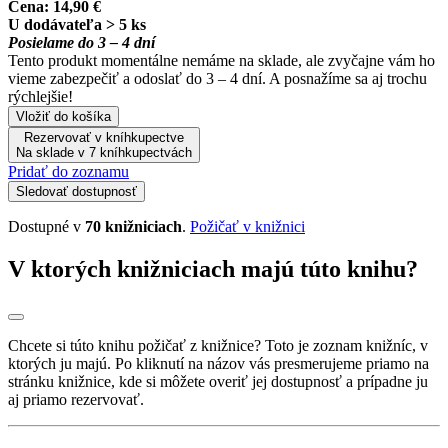
Cena:
14,90 €
U dodávateľa > 5 ks
Posielame do 3 – 4 dní
Tento produkt momentálne nemáme na sklade, ale zvyčajne vám ho
vieme zabezpečiť a odoslať do 3 – 4 dní. A posnažíme sa aj trochu
rýchlejšie!
Vložiť do košíka
Rezervovať v kníhkupectve
Na sklade v 7 kníhkupectvách
Pridať do zoznamu
Sledovať dostupnosť
Dostupné v
70 knižniciach
.
Požičať v knižnici
V ktorých knižniciach majú túto knihu?
Chcete si túto knihu požičať z knižnice? Toto je zoznam knižníc, v
ktorých ju majú. Po kliknutí na názov vás presmerujeme priamo na
stránku knižnice, kde si môžete overiť jej dostupnosť a prípadne ju
aj priamo rezervovať.