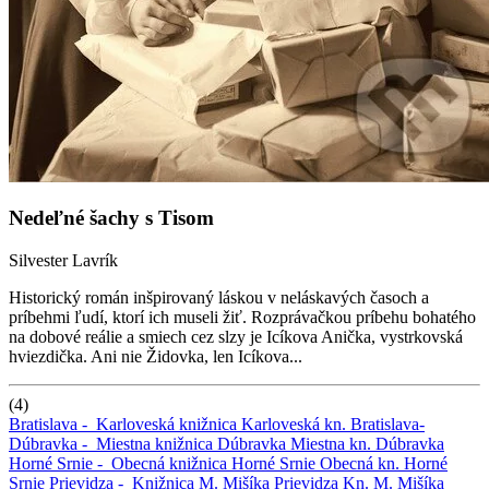
Nedeľné šachy s Tisom
Silvester Lavrík
Historický román inšpirovaný láskou v neláskavých časoch a
príbehmi ľudí, ktorí ich museli žiť. Rozprávačkou príbehu bohatého
na dobové reálie a smiech cez slzy je Icíkova Anička, vystrkovská
hviezdička. Ani nie Židovka, len Icíkova...
(4)
Bratislava -
Karloveská knižnica
Karloveská kn.
Bratislava-
Dúbravka -
Miestna knižnica Dúbravka
Miestna kn. Dúbravka
Horné Srnie -
Obecná knižnica Horné Srnie
Obecná kn. Horné
Srnie
Prievidza -
Knižnica M. Mišíka Prievidza
Kn. M. Mišíka