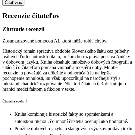
Čítať viac
Recenzie čitateľov
Zhrnutie recenzií
Zosumarizované pomocou AI, ktorá môže robiť chyby.
Historický román spracúva obdobie Slovenského štátu cez príbehy
reálnych ľudí i autorskú fikciu, pričom ho rozpráva postava Aničky
v dobovom jazyku. Kniha obsahuje množstvo dobových fotografií a
citácií, čo čitateľom pomáha vnímať atmosféru doby. Mnohé
recenzie ju považujú za dôležité a odporúčajú ju na lepšie
pochopenie minulosti, iní však upozorňujú na náročnejší štýl a
miestami chaotické rozprávanie. Niektorí čitatelia tiež diskutujú o
hranici medzi faktom a fikciou v texte.
Čitatelia oceňujú
Kniha kombinuje historické fakty so spomienkami a
autorskou fikciou, čo mnohí čitatelia oceňujú ako hodnotné.
Použitie dobového jazyka a slangových výrazov pridáva textu