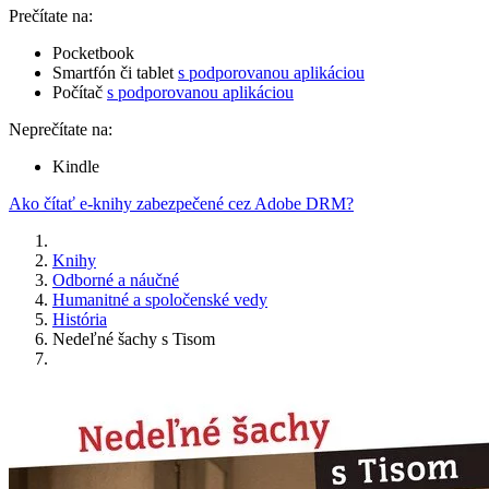
Prečítate na:
Pocketbook
Smartfón či tablet
s podporovanou aplikáciou
Počítač
s podporovanou aplikáciou
Neprečítate na:
Kindle
Ako čítať e-knihy zabezpečené cez Adobe DRM?
Knihy
Odborné a náučné
Humanitné a spoločenské vedy
História
Nedeľné šachy s Tisom