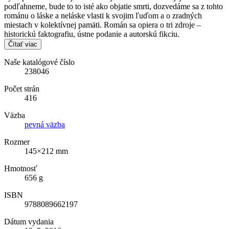
podľahneme, bude to to isté ako objatie smrti, dozvedáme sa z tohto
románu o láske a neláske vlasti k svojim ľuďom a o zradných
miestach v kolektívnej pamäti. Román sa opiera o tri zdroje –
historickú faktografiu, ústne podanie a autorskú fikciu.
Čítať viac
Naše katalógové číslo
238046
Počet strán
416
Väzba
pevná väzba
Rozmer
145×212 mm
Hmotnosť
656 g
ISBN
9788089662197
Dátum vydania