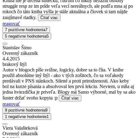
Kniha nie je určená slniečku, ľuďom čo nikdy nezažili osobný
struggle resp ze im príde veľa vecí nereálnych, ale podľa mna aj po
rokoch čo táto kniha vyšla je stále aktuálna a človek si tam nájde
zaujímavé riadky.
Čítať viac
reagovať
7 pozitívne hodnotenia
7
5 negatívne hodnotenia
5
Stanislav Šimo
Overený zákazník
4.4.2015
brakový štýl
Autor v blogoch píše svižne, logicky, dobre sa to číta. V knihe
použil absolútne iný štýl - ako v tých zošitoch, čo sa voľakedy
predávali v PNS stánkoch. Silené a proti prirodzenosti. Ako keby
bol na kurze písania a absolvoval len prvú lekciu. Neviem, u mňa aj
jedna hviezdička je priveľa. Blogy má Samo výborné, mal by sa ako
šuster držať svoho kopyta :p
Čítať viac
reagovať
9 pozitívne hodnotenia
9
1 negatívne hodnotenie
1
Viera Valašteková
Overený zákazník