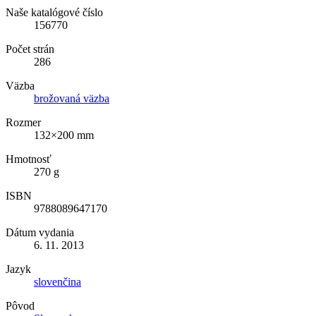
Naše katalógové číslo
156770
Počet strán
286
Väzba
brožovaná väzba
Rozmer
132×200 mm
Hmotnosť
270 g
ISBN
9788089647170
Dátum vydania
6. 11. 2013
Jazyk
slovenčina
Pôvod