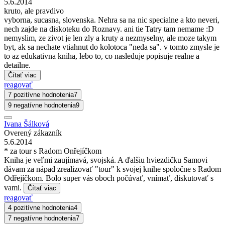
5.6.2014
kruto, ale pravdivo
vyborna, sucasna, slovenska. Nehra sa na nic specialne a kto neveri,
nech zajde na diskoteku do Roznavy. ani tie Tatry tam nemame :D
nemyslim, ze zivot je len zly a kruty a nezmyselny, ale moze takym
byt, ak sa nechate vtiahnut do kolotoca "neda sa". v tomto zmysle je
to az edukativna kniha, lebo to, co nasleduje popisuje realne a
detailne.
Čítať viac
reagovať
7 pozitívne hodnotenia
7
9 negatívne hodnotenia
9
Ivana Šálková
Overený zákazník
5.6.2014
* za tour s Radom Onřejíčkom
Kniha je veľmi zaujímavá, svojská. A ďalšiu hviezdičku Samovi
dávam za nápad zrealizovať "tour" k svojej knihe spoločne s Radom
Odřejíčkom. Bolo super vás oboch počúvať, vnímať, diskutovať s
vami.
Čítať viac
reagovať
4 pozitívne hodnotenia
4
7 negatívne hodnotenia
7