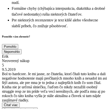
nudí.
Formálne chyby (chýbajúca interpunkcia, diakritika a drobné
tlačové nedostatky) rušia niektorých čitateľov.
Pre niektorých recenzentov je text klišé alebo všeobecne
slabší príbeh, čo znižuje pôsobivosť.
Pomohlo vám zhrnutie?
Pomohlo
Nepomohlo
Erik
Neoverený nákup
5
9.5.2019
Bol to hardcore. Je mi jasne, ze čitatelia, ktorí čítali tuto knihu a dali
negatívne hodnotenie majú prečítaných mnoho kníh a nesadol im asi
štýl autora, ale pre mna je to jedna z najlepších kníh čo som čítal.
Kniha nie je určená slniečku, ľuďom čo nikdy nezažili osobný
struggle resp ze im príde veľa vecí nereálnych, ale podľa mna aj po
rokoch čo táto kniha vyšla je stále aktuálna a človek si tam nájde
zaujímavé riadky.
Čítať viac