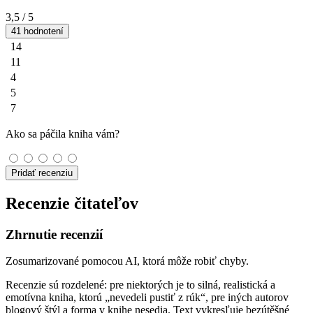
3,5
/ 5
41 hodnotení
14
11
4
5
7
Ako sa páčila kniha vám?
Pridať recenziu
Recenzie čitateľov
Zhrnutie recenzií
Zosumarizované pomocou AI, ktorá môže robiť chyby.
Recenzie sú rozdelené: pre niektorých je to silná, realistická a
emotívna kniha, ktorú „nevedeli pustiť z rúk“, pre iných autorov
blogový štýl a forma v knihe nesedia. Text vykresľuje bezútěšné