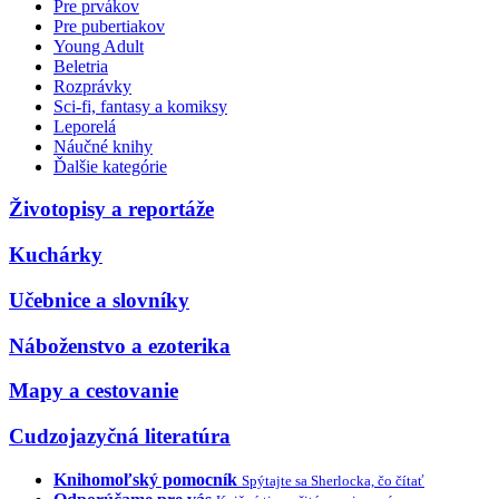
Pre prvákov
Pre pubertiakov
Young Adult
Beletria
Rozprávky
Sci-fi, fantasy a komiksy
Leporelá
Náučné knihy
Ďalšie kategórie
Životopisy a reportáže
Kuchárky
Učebnice a slovníky
Náboženstvo a ezoterika
Mapy a cestovanie
Cudzojazyčná literatúra
Knihomoľský pomocník
Spýtajte sa Sherlocka, čo čítať