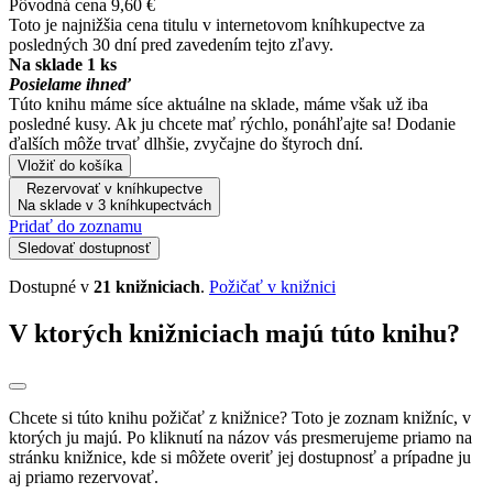
Pôvodná cena
9,60 €
Toto je najnižšia cena titulu v internetovom kníhkupectve za
posledných 30 dní pred zavedením tejto zľavy.
Na sklade 1 ks
Posielame ihneď
Túto knihu máme síce aktuálne na sklade, máme však už iba
posledné kusy. Ak ju chcete mať rýchlo, ponáhľajte sa! Dodanie
ďalších môže trvať dlhšie, zvyčajne do štyroch dní.
Vložiť do košíka
Rezervovať v kníhkupectve
Na sklade v 3 kníhkupectvách
Pridať do zoznamu
Sledovať dostupnosť
Dostupné v
21 knižniciach
.
Požičať v knižnici
V ktorých knižniciach majú túto knihu?
Chcete si túto knihu požičať z knižnice? Toto je zoznam knižníc, v
ktorých ju majú. Po kliknutí na názov vás presmerujeme priamo na
stránku knižnice, kde si môžete overiť jej dostupnosť a prípadne ju
aj priamo rezervovať.