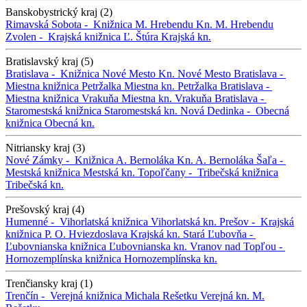
Banskobystrický kraj (2)
Rimavská Sobota -
Knižnica M. Hrebendu
Kn. M. Hrebendu
Zvolen -
Krajská knižnica Ľ. Štúra
Krajská kn.
Bratislavský kraj (5)
Bratislava -
Knižnica Nové Mesto
Kn. Nové Mesto
Bratislava -
Miestna knižnica Petržalka
Miestna kn. Petržalka
Bratislava -
Miestna knižnica Vrakuňa
Miestna kn. Vrakuňa
Bratislava -
Staromestská knižnica
Staromestská kn.
Nová Dedinka -
Obecná
knižnica
Obecná kn.
Nitriansky kraj (3)
Nové Zámky -
Knižnica A. Bernoláka
Kn. A. Bernoláka
Šaľa -
Mestská knižnica
Mestská kn.
Topoľčany -
Tribečská knižnica
Tribečská kn.
Prešovský kraj (4)
Humenné -
Vihorlatská knižnica
Vihorlatská kn.
Prešov -
Krajská
knižnica P. O. Hviezdoslava
Krajská kn.
Stará Ľubovňa -
Ľubovnianska knižnica
Ľubovnianska kn.
Vranov nad Topľou -
Hornozemplínska knižnica
Hornozemplínska kn.
Trenčiansky kraj (1)
Trenčín -
Verejná knižnica Michala Rešetku
Verejná kn. M.