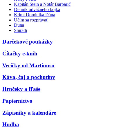
Kapitán Stein a Notár Barbarič
Denník odvážneho bojka
Krimi Dominika Dána
Učím sa rozprávať
Duna
Smradi
Darčekové poukážky
Čítačky e-kníh
Vecičky od Martinusu
Káva, čaj a pochutiny
Hrnčeky a fľaše
Papiernictvo
Zápisníky a kalendáre
Hudba