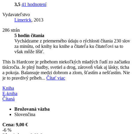
3,5
41 hodnotení
Vydavateľstvo
Limerick
, 2013
286 strán
5 hodín čítania
Vychádzame z priemerného údaju o rýchlosti čítania 230 slov
za minútu, od knihy ku knihe a čitateľa ku čitateľovi sa to
však môže líšiť.
This Is Hardcore je príbehom niekoľkých mladých ľudí zo začiatku
tisícročia. Je plný hudby, svetiel a drog, zároveň však aj lásky, ticha
a pokoja. Balansuje medzi dobrom a zlom, šťastím a nešťastím. Nie
je to pravdivý príbeh...
Čítať viac
Kniha
E-kniha
Čítaná
Brožovaná väzba
Slovenčina
Cena:
9,00 €
-6 %