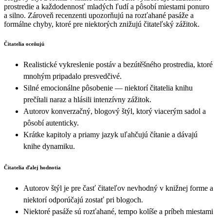
prostredie a každodennosť mladých ľudí a pôsobí miestami ponuro
a silno. Zároveň recenzenti upozorňujú na rozťahané pasáže a
formálne chyby, ktoré pre niektorých znižujú čitateľský zážitok.
Čitatelia oceňujú
Realistické vykreslenie postáv a bezútěšného prostredia, ktoré
mnohým pripadalo presvedčivé.
Silné emocionálne pôsobenie — niektorí čitatelia knihu
prečítali naraz a hlásili intenzívny zážitok.
Autorov konverzačný, blogový štýl, ktorý viacerým sadol a
pôsobí autenticky.
Krátke kapitoly a priamy jazyk uľahčujú čítanie a dávajú
knihe dynamiku.
Čitatelia ďalej hodnotia
Autorov štýl je pre časť čitateľov nevhodný v knižnej forme a
niektorí odporúčajú zostať pri blogoch.
Niektoré pasáže sú rozťahané, tempo kolíše a príbeh miestami