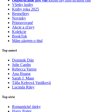
Odporúčame pre vás
Knižné tipy ušité na mieru vám
Všetky knihy
Knihy roka 2025
Bestsellery
Novinky
Pripravované
Akcie a zľavy
Kolekcie
BookTok
Mám záujem o titul
Top autori
Dominik Dán
Julie Caplin
Rebecca Yarros
Ana Huang
Sarah J. Maas
Táňa Keleová Vasilková
Lucinda Riley
Top série
Romantické úteky
Harry Potter