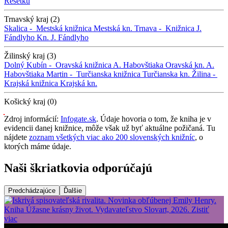
Rešetku
Trnavský kraj (2)
Skalica -
Mestská knižnica
Mestská kn.
Trnava -
Knižnica J.
Fándlyho
Kn. J. Fándlyho
Žilinský kraj (3)
Dolný Kubín -
Oravská knižnica A. Habovštiaka
Oravská kn. A.
Habovštiaka
Martin -
Turčianska knižnica
Turčianska kn.
Žilina -
Krajská knižnica
Krajská kn.
Košický kraj (0)
Zdroj informácií:
Infogate.sk
. Údaje hovoria o tom, že kniha je v
evidencii danej knižnice, môže však už byť aktuálne požičaná. Tu
nájdete
zoznam všetkých viac ako 200 slovenských knižníc
, o
ktorých máme údaje.
Naši škriatkovia odporúčajú
Predchádzajúce
Ďalšie