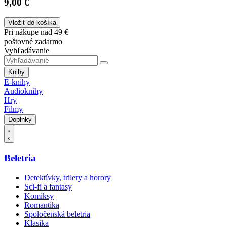
9,00 €
Vložiť do košíka
Pri nákupe nad 49 €
poštovné zadarmo
Vyhľadávanie
Knihy
E-knihy
Audioknihy
Hry
Filmy
Doplnky
Beletria
Detektívky, trilery a horory
Sci-fi a fantasy
Komiksy
Romantika
Spoločenská beletria
Klasika