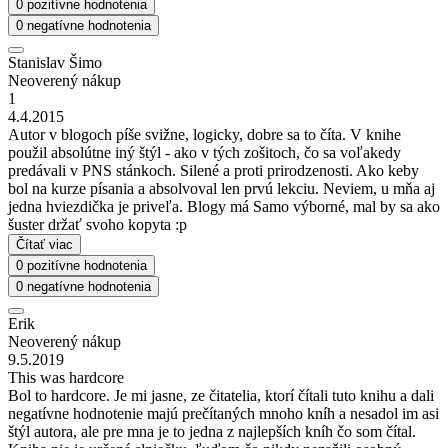
0 pozitívne hodnotenia
0 negatívne hodnotenia
Stanislav Šimo
Neoverený nákup
1
4.4.2015
Autor v blogoch píše svižne, logicky, dobre sa to číta. V knihe
použil absolútne iný štýl - ako v tých zošitoch, čo sa voľakedy
predávali v PNS stánkoch. Silené a proti prirodzenosti. Ako keby
bol na kurze písania a absolvoval len prvú lekciu. Neviem, u mňa aj
jedna hviezdička je priveľa. Blogy má Samo výborné, mal by sa ako
šuster držať svoho kopyta :p
Čítať viac
0 pozitívne hodnotenia
0 negatívne hodnotenia
Erik
Neoverený nákup
9.5.2019
This was hardcore
Bol to hardcore. Je mi jasne, ze čitatelia, ktorí čítali tuto knihu a dali
negatívne hodnotenie majú prečítaných mnoho kníh a nesadol im asi
štýl autora, ale pre mna je to jedna z najlepších kníh čo som čítal.