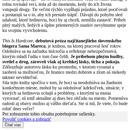
robia rovnaké veci, teda až do momentu, kedy do ich života
vstupujú drogy. Tie veľmi rýchlo vypĺňajú prázdno, ktoré pociťovali
a postarajú sa o to, aby ich prestalo trápiť. Dávajú do pohybu sled
udalostí, ktoré hrdinovia, hoci by aj chceli, nemôžu zastaviť. Príbeh
plný malých, šedých a úplne priemerných osudov nevyhnutne speje
ku svojmu vyvrcholeniu.
This Is Hardcore
,
debutová próza najčítanejšieho slovenského
blogera Sama Mareca
, je knihou, na ktorej pracoval šesť rokov.
Odohráva sa na začiatku tisícročia a reflektuje nebezpečenstvá,
ktorým mladí ľudia v tom čase čelili.
Je príbehom plným hudby,
svetiel a drog, zároveň však aj krehkej lásky, ticha a pokoja.
Zdôrazňuje autorovu lásku ku prostrediu, v ktorom vyrastal a
zaoberá sa možnosťou, že hranice medzi dobrom a zlom sú niekedy
takmer neviditeľné.
Sila tejto knihy spočíva v tom, že hoci sa neodohráva na žiadnom
konkrétnom mieste, mohol by sa odohrávať kdekoľvek, situácie, v
ktorých sa hrdinovia ocitajú a problémy, s ktorými sa musia
vyrovnať, sú totiž aktuálne aj dnes bez ohľadu na miesto. Pomenúva
radosti aj obavy možno aj vášho dieťaťa. Ste si istí, že viete, čo bude
robiť dnes večer?
Pre zobrazenie tohto obsahu potrebujeme sušienky.
Povoliť cookies a zobraziť
Čítať viac