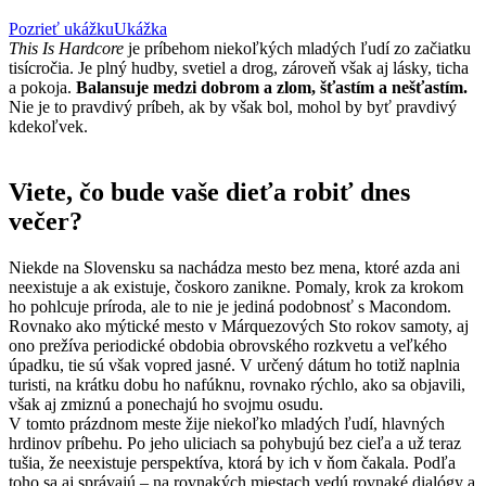
Pozrieť ukážku
Ukážka
This Is Hardcore
je príbehom niekoľkých mladých ľudí zo začiatku
tisícročia. Je plný hudby, svetiel a drog, zároveň však aj lásky, ticha
a pokoja.
Balansuje medzi dobrom a zlom, šťastím a nešťastím.
Nie je to pravdivý príbeh, ak by však bol, mohol by byť pravdivý
kdekoľvek.
Viete, čo bude vaše dieťa robiť dnes
večer?
Niekde na Slovensku sa nachádza mesto bez mena, ktoré azda ani
neexistuje a ak existuje, čoskoro zanikne. Pomaly, krok za krokom
ho pohlcuje príroda, ale to nie je jediná podobnosť s Macondom.
Rovnako ako mýtické mesto v Márquezových Sto rokov samoty, aj
ono prežíva periodické obdobia obrovského rozkvetu a veľkého
úpadku, tie sú však vopred jasné. V určený dátum ho totiž naplnia
turisti, na krátku dobu ho nafúknu, rovnako rýchlo, ako sa objavili,
však aj zmiznú a ponechajú ho svojmu osudu.
V tomto prázdnom meste žije niekoľko mladých ľudí, hlavných
hrdinov príbehu. Po jeho uliciach sa pohybujú bez cieľa a už teraz
tušia, že neexistuje perspektíva, ktorá by ich v ňom čakala. Podľa
toho sa aj správajú – na rovnakých miestach vedú rovnaké dialógy a