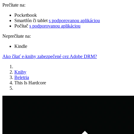
Prečítate na:
Pocketbook
Smartfón či tablet
s podporovanou aplikáciou
Počítač
s podporovanou aplikáciou
Neprečítate na:
Kindle
Ako čítať e-knihy zabezpečené cez Adobe DRM?
Knihy
Beletria
This Is Hardcore