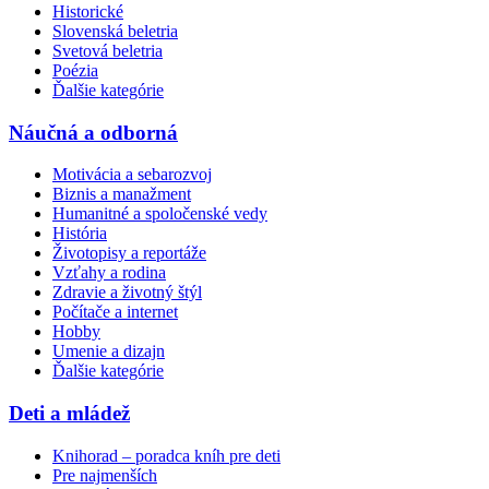
Historické
Slovenská beletria
Svetová beletria
Poézia
Ďalšie kategórie
Náučná a odborná
Motivácia a sebarozvoj
Biznis a manažment
Humanitné a spoločenské vedy
História
Životopisy a reportáže
Vzťahy a rodina
Zdravie a životný štýl
Počítače a internet
Hobby
Umenie a dizajn
Ďalšie kategórie
Deti a mládež
Knihorad – poradca kníh pre deti
Pre najmenších