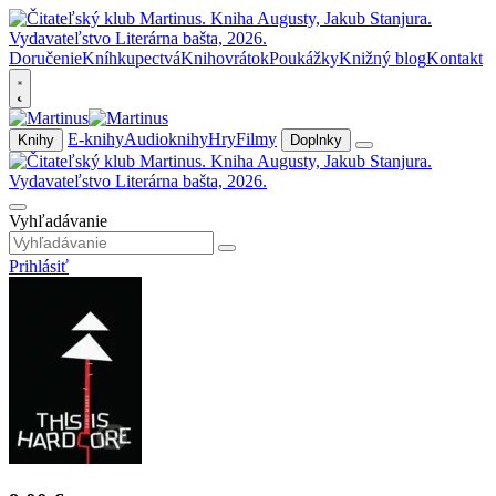
Doručenie
Kníhkupectvá
Knihovrátok
Poukážky
Knižný blog
Kontakt
E-knihy
Audioknihy
Hry
Filmy
Knihy
Doplnky
Vyhľadávanie
Prihlásiť