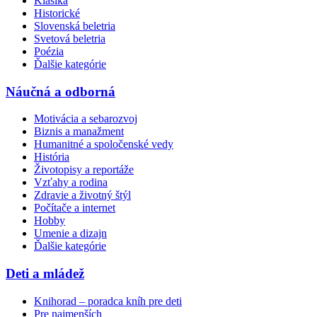
Klasika
Historické
Slovenská beletria
Svetová beletria
Poézia
Ďalšie kategórie
Náučná a odborná
Motivácia a sebarozvoj
Biznis a manažment
Humanitné a spoločenské vedy
História
Životopisy a reportáže
Vzťahy a rodina
Zdravie a životný štýl
Počítače a internet
Hobby
Umenie a dizajn
Ďalšie kategórie
Deti a mládež
Knihorad – poradca kníh pre deti
Pre najmenších