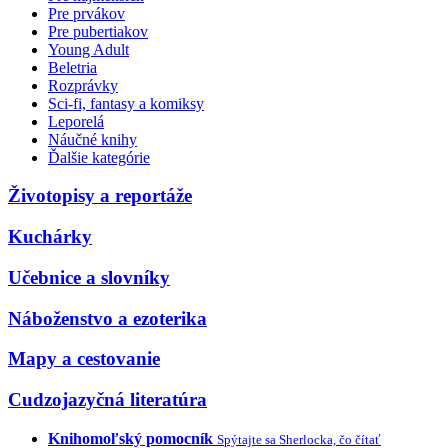
Pre prvákov
Pre pubertiakov
Young Adult
Beletria
Rozprávky
Sci-fi, fantasy a komiksy
Leporelá
Náučné knihy
Ďalšie kategórie
Životopisy a reportáže
Kuchárky
Učebnice a slovníky
Náboženstvo a ezoterika
Mapy a cestovanie
Cudzojazyčná literatúra
Knihomoľský pomocník
Spýtajte sa Sherlocka, čo čítať