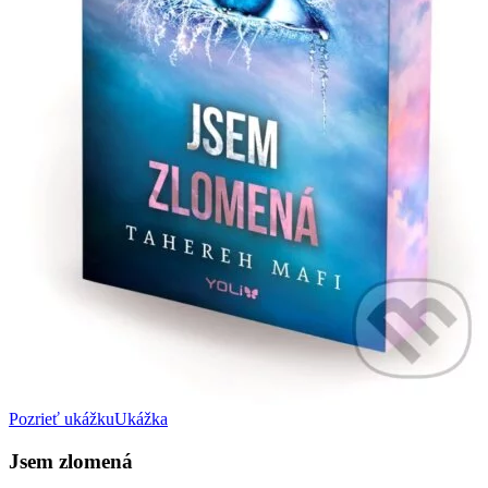
Pozrieť ukážku
Ukážka
Jsem zlomená