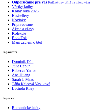
Odporúčame pre vás
Knižné tipy ušité na mieru vám
Všetky knihy
Knihy roka 2025
Bestsellery
Novinky
Pripravované
Akcie a zľavy
Kolekcie
BookTok
Mám záujem o titul
Top autori
Dominik Dán
Julie Caplin
Rebecca Yarros
Ana Huang
Sarah J. Maas
Táňa Keleová Vasilková
Lucinda Riley
Top série
Romantické úteky