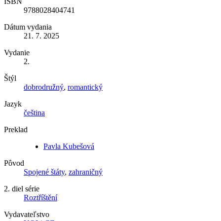
ISBN
9788028404741
Dátum vydania
21. 7. 2025
Vydanie
2.
Štýl
dobrodružný
,
romantický
Jazyk
čeština
Preklad
Pavla Kubešová
Pôvod
Spojené štáty
,
zahraničný
2. diel série
Roztříštění
Vydavateľstvo