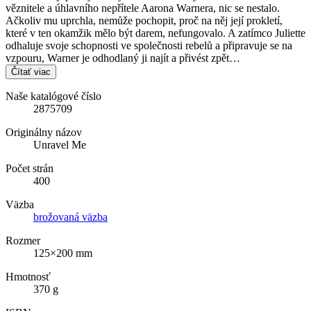
věznitele a úhlavního nepřítele Aarona Warnera, nic se nestalo.
Ačkoliv mu uprchla, nemůže pochopit, proč na něj její prokletí,
které v ten okamžik mělo být darem, nefungovalo. A zatímco Juliette
odhaluje svoje schopnosti ve společnosti rebelů a připravuje se na
vzpouru, Warner je odhodlaný ji najít a přivést zpět…
Čítať viac
Naše katalógové číslo
2875709
Originálny názov
Unravel Me
Počet strán
400
Väzba
brožovaná väzba
Rozmer
125×200 mm
Hmotnosť
370 g