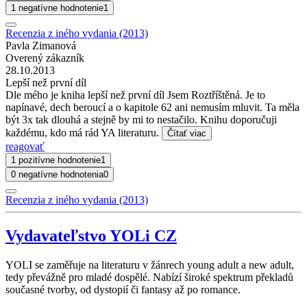
1 negatívne hodnotenie
1
Recenzia z iného vydania (2013)
Pavla Zimanová
Overený zákazník
28.10.2013
Lepší než první díl
Dle mého je kniha lepší než první díl Jsem Roztříštěná. Je to
napínavé, dech beroucí a o kapitole 62 ani nemusím mluvit. Ta měla
být 3x tak dlouhá a stejně by mi to nestačilo. Knihu doporučuji
každému, kdo má rád YA literaturu.
Čítať viac
reagovať
1 pozitívne hodnotenie
1
0 negatívne hodnotenia
0
Recenzia z iného vydania (2013)
Vydavateľstvo YOLi CZ
YOLI se zaměřuje na literaturu v žánrech young adult a new adult,
tedy převážně pro mladé dospělé. Nabízí široké spektrum překladů
současné tvorby, od dystopií či fantasy až po romance.