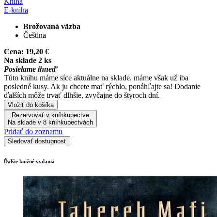
Kniha
E-kniha
Brožovaná väzba
Čeština
Cena:
19,20 €
Na sklade 2 ks
Posielame ihneď
Túto knihu máme síce aktuálne na sklade, máme však už iba
posledné kusy. Ak ju chcete mať rýchlo, ponáhľajte sa! Dodanie
ďalších môže trvať dlhšie, zvyčajne do štyroch dní.
Vložiť do košíka
Rezervovať v kníhkupectve
Na sklade v 8 kníhkupectvách
Pridať do zoznamu
Sledovať dostupnosť
Ďalšie knižné vydania