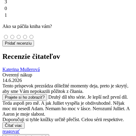
3
0
1
Ako sa páčila kniha vám?
Pridať recenziu
Recenzie čitateľov
Katerina Mullerová
Overený nákup
14.6.2026
Tento príspevok prezrádza dôležité momenty deja, preto je skrytý,
aby sme Vám nepokazili pôžitok z čítania.
Druhý díl této série. Je lepší než první díl.
Prajete si ho zobraziť?
Teda aspoň pro mě. A jak Julliet vyspěla je obdivuhodné. Nějak
moc mi nesedl Adam. Nemam ho moc v lásce. Nerozumí Julliet. A
Aaron je moje slabost.
Doporučuji si tyhle knížky určitě přečíst. Celou sérii respektive.
Čítať viac
reagovať