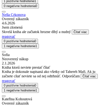
1 pozitívne hodnotenie
1
0 negatívne hodnotenia
0
Nella Crkonova
Overený zákazník
4.6.2026
Jsem zlomená
Skvelá kniha ale začiatok hrozne dlhý a nudný
Čítať viac
reagovať
0 pozitívne hodnotenia
0
1 negatívne hodnotenie
1
Sofia
Neoverený nákup
2.1.2026
Kniha ktorú neviete prestať čítať
Kniha je dokonale napisaná ako všetky od Tahereh Mafi. Ak ju
začnete cítať neviete sa od nej odtrhnúť. Odporúčam
Čítať viac
reagovať
0 pozitívne hodnotenia
0
1 negatívne hodnotenie
1
Kateřina Kohoutová
Overený zákazník