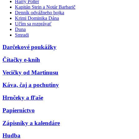
Harry Potter
Kapitán Stein a Notár Barbarič
Denník odvážneho bojka
Krimi Dominika Dána
Učím sa rozprávať
Duna
Smradi
Darčekové poukážky
Čítačky e-kníh
Vecičky od Martinusu
Káva, čaj a pochutiny
Hrnčeky a fľaše
Papiernictvo
Zápisníky a kalendáre
Hudba