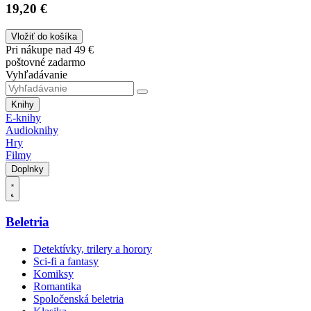
19,20 €
Vložiť do košíka
Pri nákupe nad 49 €
poštovné zadarmo
Vyhľadávanie
Knihy
E-knihy
Audioknihy
Hry
Filmy
Doplnky
Beletria
Detektívky, trilery a horory
Sci-fi a fantasy
Komiksy
Romantika
Spoločenská beletria