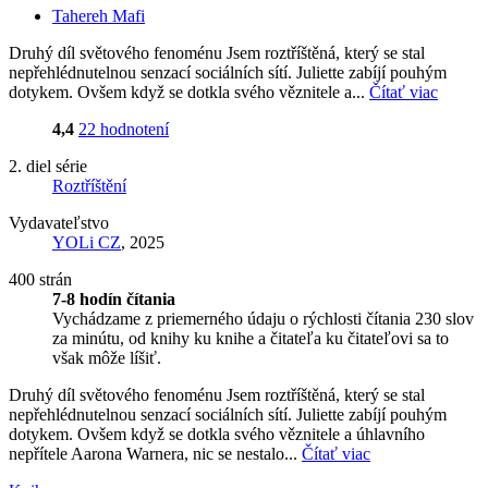
Tahereh Mafi
Druhý díl světového fenoménu Jsem roztříštěná, který se stal
nepřehlédnutelnou senzací sociálních sítí. Juliette zabíjí pouhým
dotykem. Ovšem když se dotkla svého věznitele a...
Čítať viac
4,4
22 hodnotení
2. diel série
Roztříštění
Vydavateľstvo
YOLi CZ
, 2025
400 strán
7-8 hodín čítania
Vychádzame z priemerného údaju o rýchlosti čítania 230 slov
za minútu, od knihy ku knihe a čitateľa ku čitateľovi sa to
však môže líšiť.
Druhý díl světového fenoménu Jsem roztříštěná, který se stal
nepřehlédnutelnou senzací sociálních sítí. Juliette zabíjí pouhým
dotykem. Ovšem když se dotkla svého věznitele a úhlavního
nepřítele Aarona Warnera, nic se nestalo...
Čítať viac