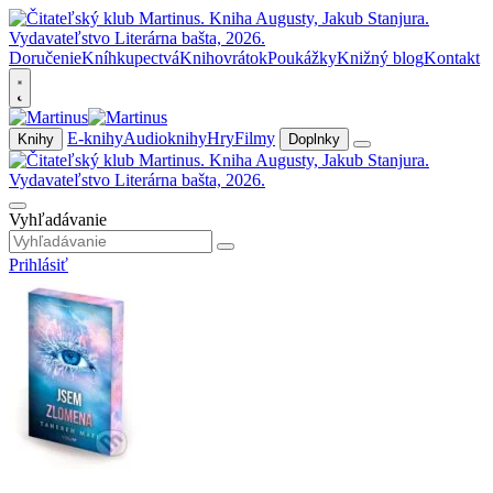
Doručenie
Kníhkupectvá
Knihovrátok
Poukážky
Knižný blog
Kontakt
E-knihy
Audioknihy
Hry
Filmy
Knihy
Doplnky
Vyhľadávanie
Prihlásiť