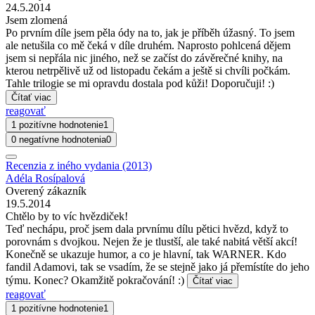
24.5.2014
Jsem zlomená
Po prvním díle jsem pěla ódy na to, jak je příběh úžasný. To jsem
ale netušila co mě čeká v díle druhém. Naprosto pohlcená dějem
jsem si nepřála nic jiného, než se začíst do závěrečné knihy, na
kterou netrpělivě už od listopadu čekám a ještě si chvíli počkám.
Tahle trilogie se mi opravdu dostala pod kůži! Doporučuji! :)
Čítať viac
reagovať
1 pozitívne hodnotenie
1
0 negatívne hodnotenia
0
Recenzia z iného vydania (2013)
Adéla Rosípalová
Overený zákazník
19.5.2014
Chtělo by to víc hvězdiček!
Teď nechápu, proč jsem dala prvnímu dílu pětici hvězd, když to
porovnám s dvojkou. Nejen že je tlustší, ale také nabitá větší akcí!
Konečně se ukazuje humor, a co je hlavní, tak WARNER. Kdo
fandil Adamovi, tak se vsadím, že se stejně jako já přemístíte do jeho
týmu. Konec? Okamžitě pokračování! :)
Čítať viac
reagovať
1 pozitívne hodnotenie
1