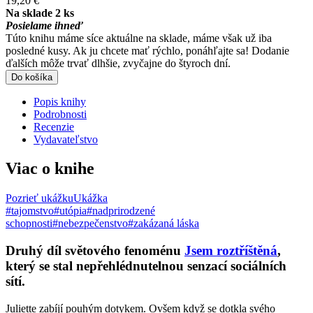
19,20 €
Na sklade 2 ks
Posielame ihneď
Túto knihu máme síce aktuálne na sklade, máme však už iba
posledné kusy. Ak ju chcete mať rýchlo, ponáhľajte sa! Dodanie
ďalších môže trvať dlhšie, zvyčajne do štyroch dní.
Do košíka
Popis knihy
Podrobnosti
Recenzie
Vydavateľstvo
Viac o knihe
Pozrieť ukážku
Ukážka
#tajomstvo
#utópia
#nadprirodzené
schopnosti
#nebezpečenstvo
#zakázaná láska
Druhý díl světového fenoménu
Jsem roztříštěná
,
který se stal nepřehlédnutelnou senzací sociálních
sítí.
Juliette zabíjí pouhým dotykem. Ovšem když se dotkla svého