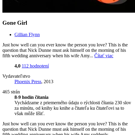
Gone Girl
Gillian Flynn
Just how well can you ever know the person you love? This is the
question that Nick Dunne must ask himself on the morning of his
fifth wedding anniversary when his wife Amy...
Čítať viac
4,0
112 hodnotení
Vydavateľstvo
Phoenix Press
, 2013
465 strán
8-9 hodín čítania
Vychádzame z priemerného údaju o rýchlosti čítania 230 slov
za minútu, od knihy ku knihe a čitateľa ku čitateľovi sa to
však môže líšiť.
Just how well can you ever know the person you love? This is the
question that Nick Dunne must ask himself on the morning of his
fifth wedding anniversary when his wife Amy suddenly