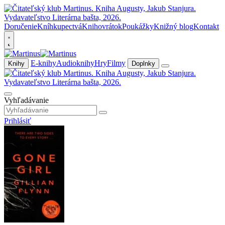
Doručenie
Kníhkupectvá
Knihovrátok
Poukážky
Knižný blog
Kontakt
E-knihy
Audioknihy
Hry
Filmy
Knihy
Doplnky
Vyhľadávanie
Prihlásiť