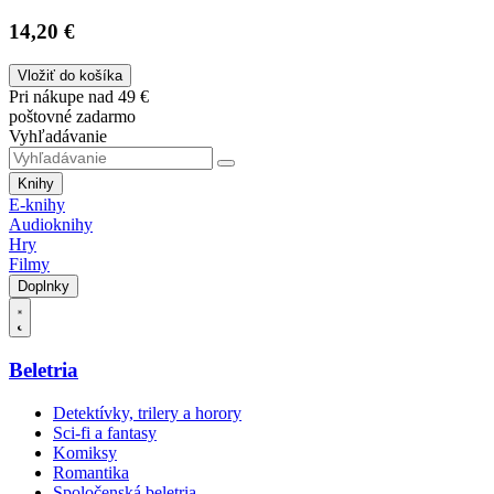
14,20 €
Vložiť do košíka
Pri nákupe nad 49 €
poštovné zadarmo
Vyhľadávanie
Knihy
E-knihy
Audioknihy
Hry
Filmy
Doplnky
Beletria
Detektívky, trilery a horory
Sci-fi a fantasy
Komiksy
Romantika
Spoločenská beletria