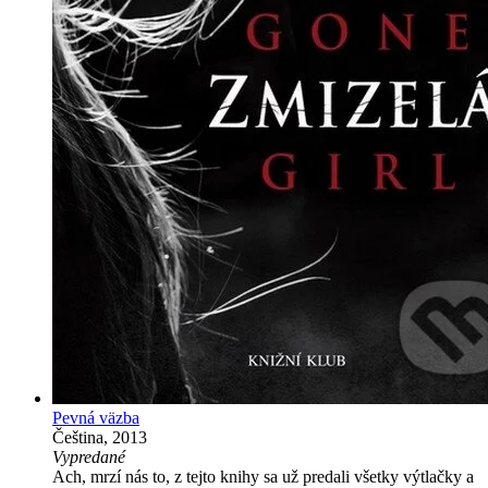
Pevná väzba
Čeština, 2013
Vypredané
Ach, mrzí nás to, z tejto knihy sa už predali všetky výtlačky a