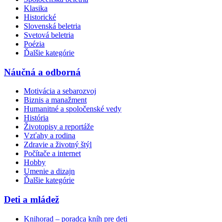
Klasika
Historické
Slovenská beletria
Svetová beletria
Poézia
Ďalšie kategórie
Náučná a odborná
Motivácia a sebarozvoj
Biznis a manažment
Humanitné a spoločenské vedy
História
Životopisy a reportáže
Vzťahy a rodina
Zdravie a životný štýl
Počítače a internet
Hobby
Umenie a dizajn
Ďalšie kategórie
Deti a mládež
Knihorad – poradca kníh pre deti