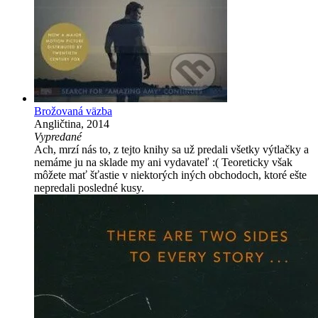
Brožovaná väzba
Angličtina, 2014
Vypredané
Ach, mrzí nás to, z tejto knihy sa už predali všetky výtlačky a
nemáme ju na sklade my ani vydavateľ :( Teoreticky však
môžete mať šťastie v niektorých iných obchodoch, ktoré ešte
nepredali posledné kusy.