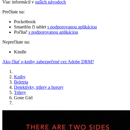
Viac informácií v
našich návodoch
Prečítate na:
Pocketbook
Smartfón či tablet
s podporovanou aplikáciou
Počítač
s podporovanou aplikáciou
Neprečítate na:
Kindle
Ako čítať e-knihy zabezpečené cez Adobe DRM?
Knihy
Beletria
Detektívky, trilery a horory
Trilery
Gone Girl