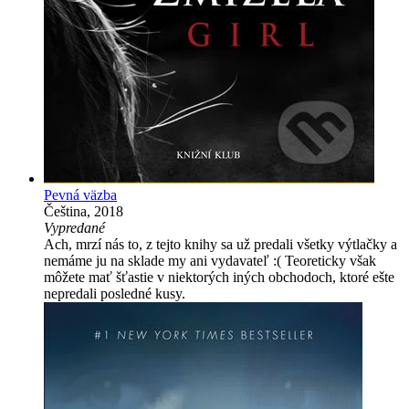
Pevná väzba
Čeština, 2018
Vypredané
Ach, mrzí nás to, z tejto knihy sa už predali všetky výtlačky a
nemáme ju na sklade my ani vydavateľ :( Teoreticky však
môžete mať šťastie v niektorých iných obchodoch, ktoré ešte
nepredali posledné kusy.