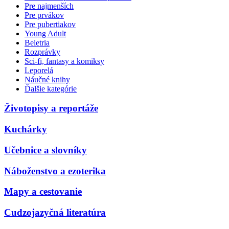
Pre najmenších
Pre prvákov
Pre pubertiakov
Young Adult
Beletria
Rozprávky
Sci-fi, fantasy a komiksy
Leporelá
Náučné knihy
Ďalšie kategórie
Životopisy a reportáže
Kuchárky
Učebnice a slovníky
Náboženstvo a ezoterika
Mapy a cestovanie
Cudzojazyčná literatúra