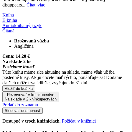
disappears...
Čítať viac
Kniha
E-kniha
Audiokniha
iný jazyk
Čítaná
Brožovaná väzba
Angličtina
Cena:
14,20 €
Na sklade 2 ks
Posielame ihneď
Túto knihu máme síce aktuálne na sklade, máme však už iba
posledné kusy. Ak ju chcete mať rýchlo, ponáhľajte sa! Dodanie
ďalších môže trvať dlhšie, zvyčajne do 31 dní.
Vložiť do košíka
Rezervovať v kníhkupectve
Na sklade v 2 kníhkupectvách
Pridať do zoznamu
Sledovať dostupnosť
Dostupné v
troch knižniciach
.
Požičať v knižnici