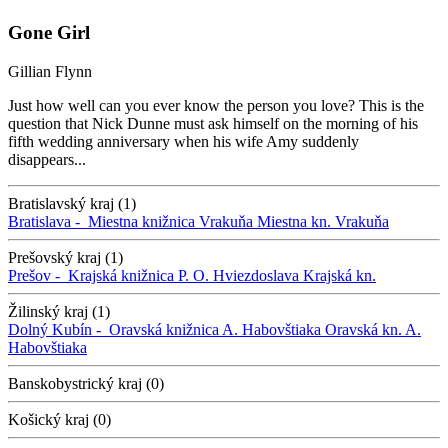
Gone Girl
Gillian Flynn
Just how well can you ever know the person you love? This is the
question that Nick Dunne must ask himself on the morning of his
fifth wedding anniversary when his wife Amy suddenly
disappears...
Bratislavský kraj (1)
Bratislava -
Miestna knižnica Vrakuňa
Miestna kn. Vrakuňa
Prešovský kraj (1)
Prešov -
Krajská knižnica P. O. Hviezdoslava
Krajská kn.
Žilinský kraj (1)
Dolný Kubín -
Oravská knižnica A. Habovštiaka
Oravská kn. A.
Habovštiaka
Banskobystrický kraj (0)
Košický kraj (0)