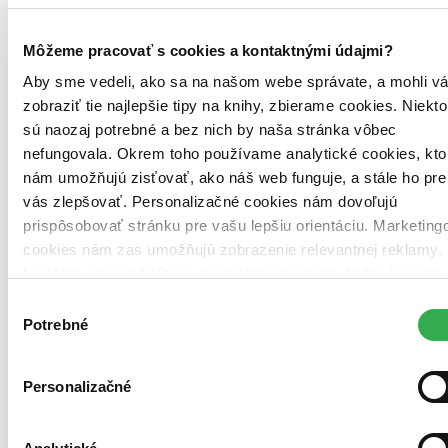
Môžeme pracovať s cookies a kontaktnými údajmi?
Aby sme vedeli, ako sa na našom webe správate, a mohli v
zobraziť tie najlepšie tipy na knihy, zbierame cookies. Niekto
sú naozaj potrebné a bez nich by naša stránka vôbec
nefungovala. Okrem toho používame analytické cookies, kto
nám umožňujú zisťovať, ako náš web funguje, a stále ho pre
vás zlepšovať. Personalizačné cookies nám dovoľujú
prispôsobovať stránku pre vašu lepšiu orientáciu. Marketing
cookies nám zas umožňujú zobrazenie relevantnej reklamy.
Niektoré údaje zdieľame aj s tretími stranami. Veľmi by nám
pomohlo, keby sme mohli používať všetky tieto cookies.
Výber
Ďakujeme!
Potrebné
súhlasu
Personalizačné
Brožovaná väzba