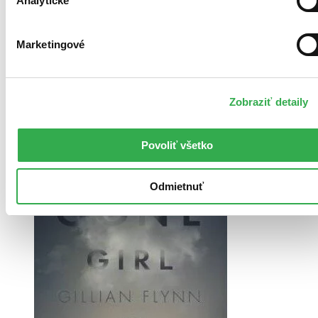
Analytické
Angličtina, 2014
Do 4 – 5 dní
Tento produkt momentálne nemáme na sklade, ale zvyčajne
Marketingové
vám ho vieme zabezpečiť a odoslať do 4 – 5 dní. A
posnažíme sa aj trochu rýchlejšie!
12,40 €
Zobraziť detaily
Vložiť do košíka
Povoliť všetko
Odmietnuť