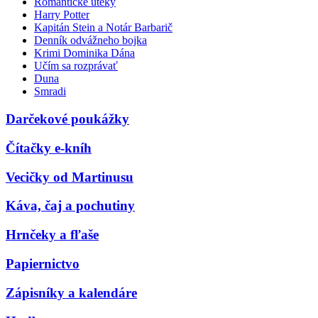
Romantické úteky
Harry Potter
Kapitán Stein a Notár Barbarič
Denník odvážneho bojka
Krimi Dominika Dána
Učím sa rozprávať
Duna
Smradi
Darčekové poukážky
Čítačky e-kníh
Vecičky od Martinusu
Káva, čaj a pochutiny
Hrnčeky a fľaše
Papiernictvo
Zápisníky a kalendáre