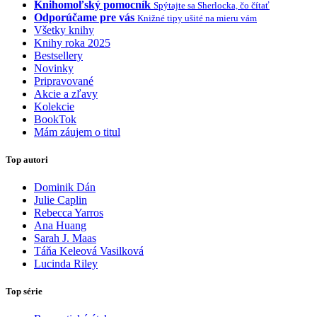
Knihomoľský pomocník
Spýtajte sa Sherlocka, čo čítať
Odporúčame pre vás
Knižné tipy ušité na mieru vám
Všetky knihy
Knihy roka 2025
Bestsellery
Novinky
Pripravované
Akcie a zľavy
Kolekcie
BookTok
Mám záujem o titul
Top autori
Dominik Dán
Julie Caplin
Rebecca Yarros
Ana Huang
Sarah J. Maas
Táňa Keleová Vasilková
Lucinda Riley
Top série