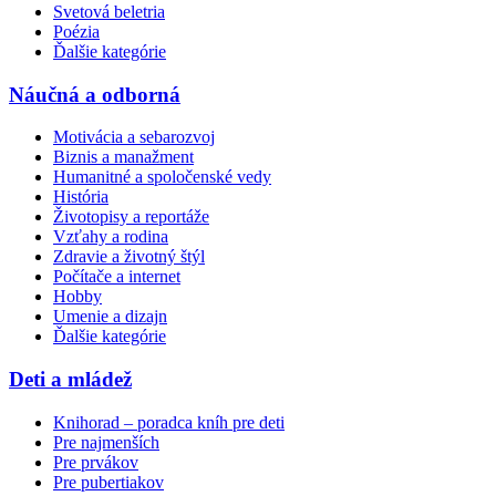
Svetová beletria
Poézia
Ďalšie kategórie
Náučná a odborná
Motivácia a sebarozvoj
Biznis a manažment
Humanitné a spoločenské vedy
História
Životopisy a reportáže
Vzťahy a rodina
Zdravie a životný štýl
Počítače a internet
Hobby
Umenie a dizajn
Ďalšie kategórie
Deti a mládež
Knihorad – poradca kníh pre deti
Pre najmenších
Pre prvákov
Pre pubertiakov