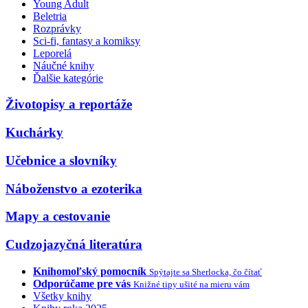
Young Adult
Beletria
Rozprávky
Sci-fi, fantasy a komiksy
Leporelá
Náučné knihy
Ďalšie kategórie
Životopisy a reportáže
Kuchárky
Učebnice a slovníky
Náboženstvo a ezoterika
Mapy a cestovanie
Cudzojazyčná literatúra
Knihomoľský pomocník
Spýtajte sa Sherlocka, čo čítať
Odporúčame pre vás
Knižné tipy ušité na mieru vám
Všetky knihy