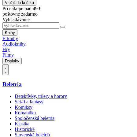
Vložiť do košíka
Pri nákupe nad 49 €
poštovné zadarmo
Vyhľadávanie
Knihy
E-knihy
Audioknihy
Hry
Filmy
Doplnky
Beletria
Detektívky, trilery a horory
Sci-fi a fantasy
Komiksy
Romantika
Spoločenská beletria
Klasika
Historické
Slovenská beletria