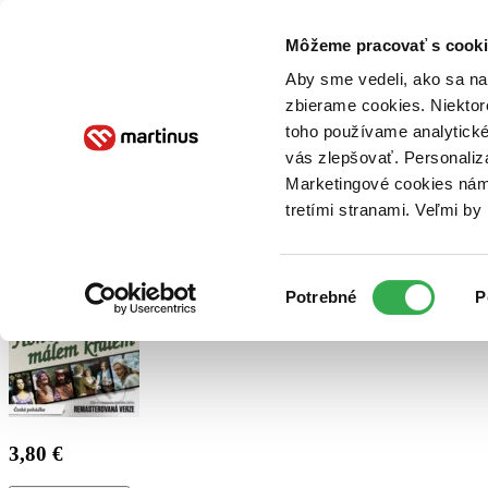
Doručenie
Kníhkupectvá
Knihovrátok
Poukážky
Knižný blog
Kontakt
Môžeme pracovať s cooki
Aby sme vedeli, ako sa na 
zbierame cookies. Niektor
E-knihy
Audioknihy
Hry
Filmy
Knihy
Doplnky
toho používame analytické
vás zlepšovať. Personaliz
Vyhľadávanie
Marketingové cookies nám 
tretími stranami. Veľmi b
Prihlásiť
Výber
Potrebné
P
súhlasu
3,80 €