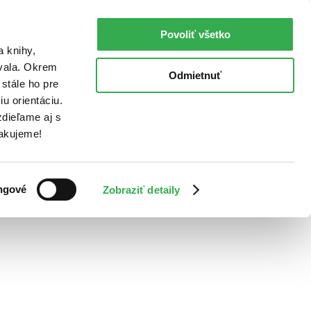
Povoliť všetko
a knihy,
ovala. Okrem
Odmietnuť
stále ho pre
u orientáciu.
dieľame aj s
Ďakujeme!
ngové
Zobraziť detaily