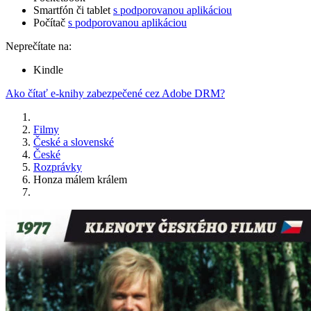
Smartfón či tablet
s podporovanou aplikáciou
Počítač
s podporovanou aplikáciou
Neprečítate na:
Kindle
Ako čítať e-knihy zabezpečené cez Adobe DRM?
Filmy
České a slovenské
České
Rozprávky
Honza málem králem