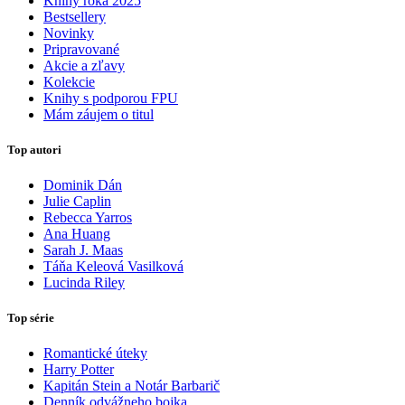
Knihy roka 2025
Bestsellery
Novinky
Pripravované
Akcie a zľavy
Kolekcie
Knihy s podporou FPU
Mám záujem o titul
Top autori
Dominik Dán
Julie Caplin
Rebecca Yarros
Ana Huang
Sarah J. Maas
Táňa Keleová Vasilková
Lucinda Riley
Top série
Romantické úteky
Harry Potter
Kapitán Stein a Notár Barbarič
Denník odvážneho bojka