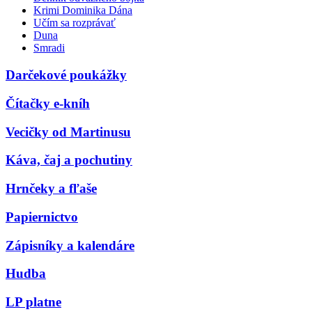
Krimi Dominika Dána
Učím sa rozprávať
Duna
Smradi
Darčekové poukážky
Čítačky e-kníh
Vecičky od Martinusu
Káva, čaj a pochutiny
Hrnčeky a fľaše
Papiernictvo
Zápisníky a kalendáre
Hudba
LP platne