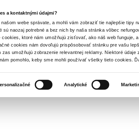
es a kontaktnými údajmi?
našom webe správate, a mohli vám zobraziť tie najlepšie tipy n
é sú naozaj potrebné a bez nich by naša stránka vôbec nefung
 cookies, ktoré nám umožňujú zisťovať, ako náš web funguje, a 
ačné cookies nám dovoľujú prispôsobovať stránku pre vašu lepši
zas umožňujú zobrazenie relevantnej reklamy. Niektoré údaje z
y nám pomohlo, keby sme mohli používať všetky tieto cookies. 
ersonalizačné
Analytické
Marketi