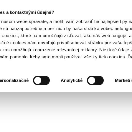
es a kontaktnými údajmi?
našom webe správate, a mohli vám zobraziť tie najlepšie tipy n
é sú naozaj potrebné a bez nich by naša stránka vôbec nefung
 cookies, ktoré nám umožňujú zisťovať, ako náš web funguje, a 
ačné cookies nám dovoľujú prispôsobovať stránku pre vašu lepši
zas umožňujú zobrazenie relevantnej reklamy. Niektoré údaje z
y nám pomohlo, keby sme mohli používať všetky tieto cookies. 
ersonalizačné
Analytické
Marketi