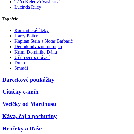
Táňa Keleová Vasilková
Lucinda Riley
Top série
Romantické úteky
Harry Potter
Kapitán Stein a Notár Barbarič
Denník odvážneho bojka
Krimi Dominika Dána
Učím sa rozprávať
Duna
Smradi
Darčekové poukážky
Čítačky e-kníh
Vecičky od Martinusu
Káva, čaj a pochutiny
Hrnčeky a fľaše