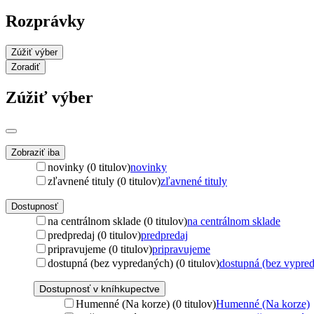
Rozprávky
Zúžiť výber
Zoradiť
Zúžiť výber
Zobraziť iba
novinky (0 titulov)
novinky
zľavnené tituly (0 titulov)
zľavnené tituly
Dostupnosť
na centrálnom sklade (0 titulov)
na centrálnom sklade
predpredaj (0 titulov)
predpredaj
pripravujeme (0 titulov)
pripravujeme
dostupná (bez vypredaných) (0 titulov)
dostupná (bez vypre
Dostupnosť v kníhkupectve
Humenné (Na korze) (0 titulov)
Humenné (Na korze)