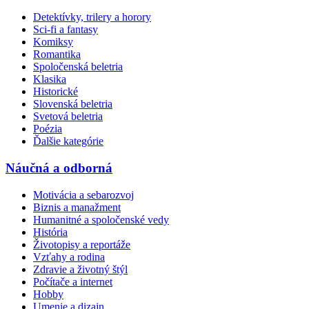
Detektívky, trilery a horory
Sci-fi a fantasy
Komiksy
Romantika
Spoločenská beletria
Klasika
Historické
Slovenská beletria
Svetová beletria
Poézia
Ďalšie kategórie
Náučná a odborná
Motivácia a sebarozvoj
Biznis a manažment
Humanitné a spoločenské vedy
História
Životopisy a reportáže
Vzťahy a rodina
Zdravie a životný štýl
Počítače a internet
Hobby
Umenie a dizajn