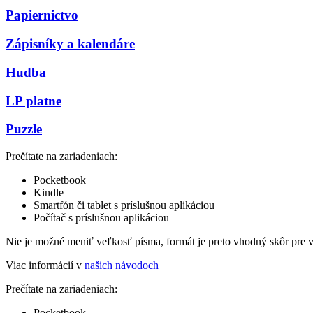
Papiernictvo
Zápisníky a kalendáre
Hudba
LP platne
Puzzle
Prečítate na zariadeniach:
Pocketbook
Kindle
Smartfón či tablet s príslušnou aplikáciou
Počítač s príslušnou aplikáciou
Nie je možné meniť veľkosť písma, formát je preto vhodný skôr pre 
Viac informácií v
našich návodoch
Prečítate na zariadeniach:
Pocketbook