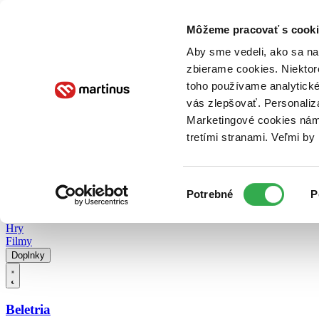
Doručenie
Kníhkupectvá
Knihovrátok
Poukážky
Knižný blog
Kontakt
Môžeme pracovať s cooki
Aby sme vedeli, ako sa na 
zbierame cookies. Niektor
E-knihy
Audioknihy
Hry
Filmy
Knihy
Doplnky
toho používame analytické
vás zlepšovať. Personaliz
Vyhľadávanie
Marketingové cookies nám 
tretími stranami. Veľmi b
Prihlásiť
Vyhľadávanie
Výber
Knihy
Potrebné
P
súhlasu
E-knihy
Audioknihy
Hry
Filmy
Doplnky
Beletria