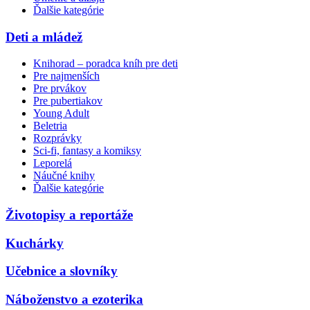
Ďalšie kategórie
Deti a mládež
Knihorad – poradca kníh pre deti
Pre najmenších
Pre prvákov
Pre pubertiakov
Young Adult
Beletria
Rozprávky
Sci-fi, fantasy a komiksy
Leporelá
Náučné knihy
Ďalšie kategórie
Životopisy a reportáže
Kuchárky
Učebnice a slovníky
Náboženstvo a ezoterika