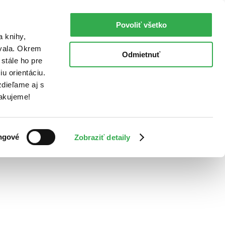
Povoliť všetko
a knihy,
ovala. Okrem
Odmietnuť
stále ho pre
u orientáciu.
dieľame aj s
Ďakujeme!
ngové
Zobraziť detaily