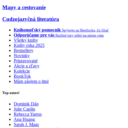
Mapy a cestovanie
Cudzojazyčná literatúra
Knihomoľský pomocník
Spýtajte sa Sherlocka, čo čítať
Odporúčame pre vás
Knižné tipy ušité na mieru vám
Všetky knihy
Knihy roka 2025
Bestsellery
Novinky
Pripravované
Akcie a zľavy
Kolekcie
BookTok
Mám záujem o titul
Top autori
Dominik Dán
Julie Caplin
Rebecca Yarros
Ana Huang
Sarah J. Maas