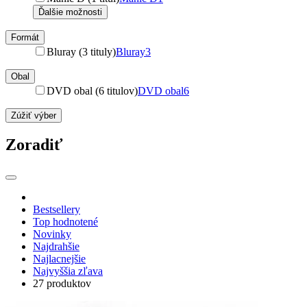
Ďalšie možnosti
Formát
Bluray (3 tituly)
Bluray
3
Obal
DVD obal (6 titulov)
DVD obal
6
Zúžiť výber
Zoradiť
Bestsellery
Top hodnotené
Novinky
Najdrahšie
Najlacnejšie
Najvyššia zľava
27 produktov