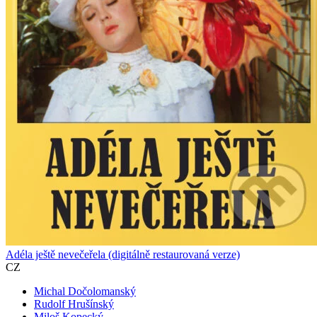
Adéla ještě nevečeřela (digitálně restaurovaná verze)
CZ
Michal Dočolomanský
Rudolf Hrušínský
Miloš Kopecký