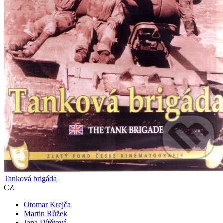
Tanková brigáda
CZ
Otomar Krejča
Martin Růžek
Jana Dítětová