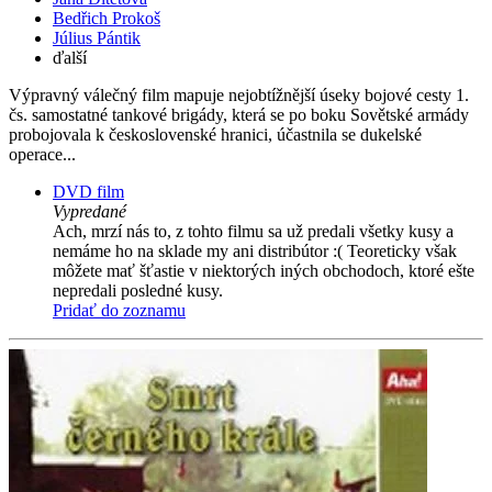
Bedřich Prokoš
Július Pántik
ďalší
Výpravný válečný film mapuje nejobtížnější úseky bojové cesty 1.
čs. samostatné tankové brigády, která se po boku Sovětské armády
probojovala k československé hranici, účastnila se dukelské
operace...
DVD film
Vypredané
Ach, mrzí nás to, z tohto filmu sa už predali všetky kusy a
nemáme ho na sklade my ani distribútor :( Teoreticky však
môžete mať šťastie v niektorých iných obchodoch, ktoré ešte
nepredali posledné kusy.
Pridať do zoznamu