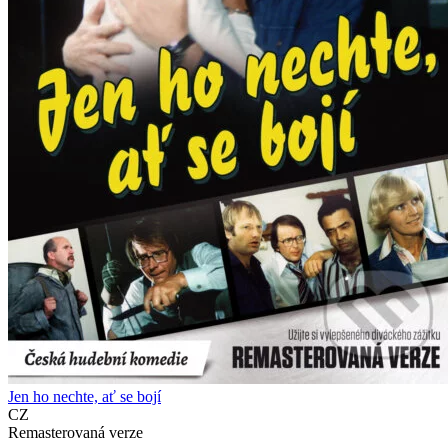
Jen ho nechte, ať se bojí
CZ
Remasterovaná verze