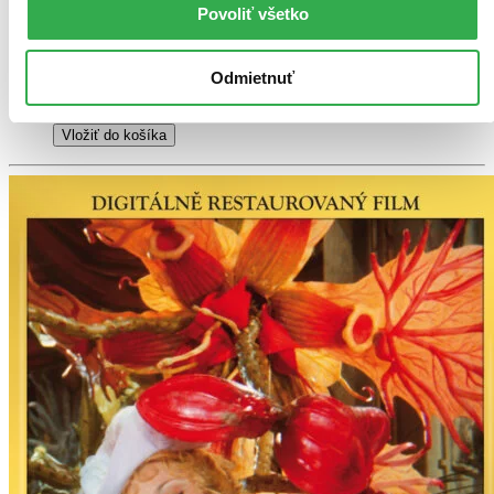
Povoliť všetko
3,80 €
Do 3 – 5 dní
Tento produkt momentálne nemáme na sklade, ale zvyčajne
vám ho vieme zabezpečiť a odoslať do 3 – 5 dní. A
Odmietnuť
posnažíme sa aj trochu rýchlejšie!
Pridať do zoznamu
Vložiť do košíka