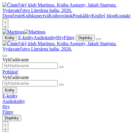
Doručenie
Kníhkupectvá
Knihovrátok
Poukážky
Knižný blog
Kontakt
E-knihy
Audioknihy
Hry
Filmy
Knihy
Doplnky
Vyhľadávanie
Prihlásiť
Vyhľadávanie
Knihy
E-knihy
Audioknihy
Hry
Filmy
Doplnky