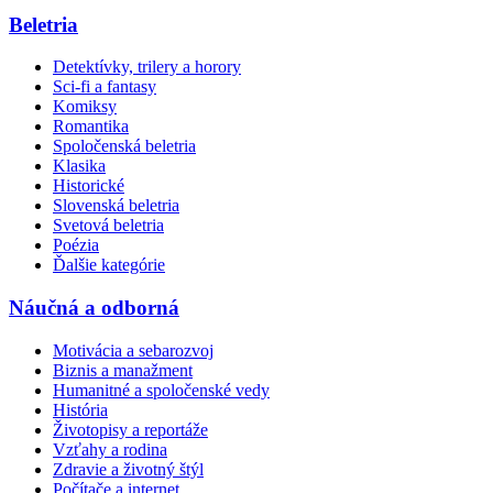
Beletria
Detektívky, trilery a horory
Sci-fi a fantasy
Komiksy
Romantika
Spoločenská beletria
Klasika
Historické
Slovenská beletria
Svetová beletria
Poézia
Ďalšie kategórie
Náučná a odborná
Motivácia a sebarozvoj
Biznis a manažment
Humanitné a spoločenské vedy
História
Životopisy a reportáže
Vzťahy a rodina
Zdravie a životný štýl
Počítače a internet