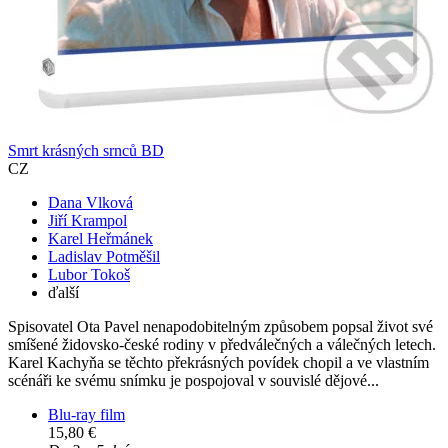
Smrt krásných srnců BD
CZ
Dana Vlková
Jiří Krampol
Karel Heřmánek
Ladislav Potměšil
Lubor Tokoš
ďalší
Spisovatel Ota Pavel nenapodobitelným způsobem popsal život své
smíšené židovsko-české rodiny v předválečných a válečných letech.
Karel Kachyňa se těchto překrásných povídek chopil a ve vlastním
scénáři ke svému snímku je pospojoval v souvislé dějové...
Blu-ray film
15,80 €