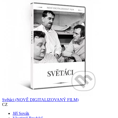
Světáci (NOVĚ DIGITALIZOVANÝ FILM)
CZ
Jiří Sovák