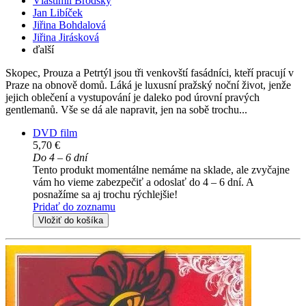
Vlastimil Brodský
Jan Libíček
Jiřina Bohdalová
Jiřina Jirásková
ďalší
Skopec, Prouza a Petrtýl jsou tři venkovští fasádníci, kteří pracují v
Praze na obnově domů. Láká je luxusní pražský noční život, jenže
jejich oblečení a vystupování je daleko pod úrovní pravých
gentlemanů. Vše se dá ale napravit, jen na sobě trochu...
DVD film
5,70 €
Do 4 – 6 dní
Tento produkt momentálne nemáme na sklade, ale zvyčajne
vám ho vieme zabezpečiť a odoslať do 4 – 6 dní. A
posnažíme sa aj trochu rýchlejšie!
Pridať do zoznamu
Vložiť do košíka