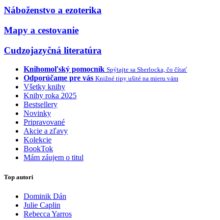
Náboženstvo a ezoterika
Mapy a cestovanie
Cudzojazyčná literatúra
Knihomoľský pomocník
Spýtajte sa Sherlocka, čo čítať
Odporúčame pre vás
Knižné tipy ušité na mieru vám
Všetky knihy
Knihy roka 2025
Bestsellery
Novinky
Pripravované
Akcie a zľavy
Kolekcie
BookTok
Mám záujem o titul
Top autori
Dominik Dán
Julie Caplin
Rebecca Yarros