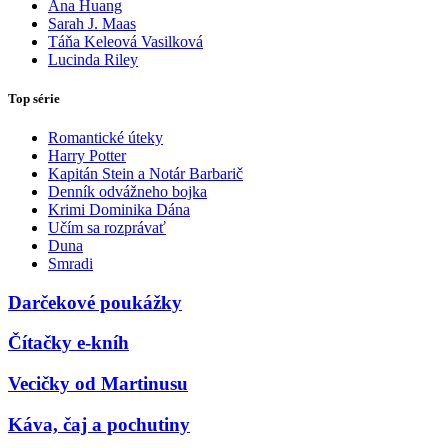
Ana Huang
Sarah J. Maas
Táňa Keleová Vasilková
Lucinda Riley
Top série
Romantické úteky
Harry Potter
Kapitán Stein a Notár Barbarič
Denník odvážneho bojka
Krimi Dominika Dána
Učím sa rozprávať
Duna
Smradi
Darčekové poukážky
Čítačky e-kníh
Vecičky od Martinusu
Káva, čaj a pochutiny