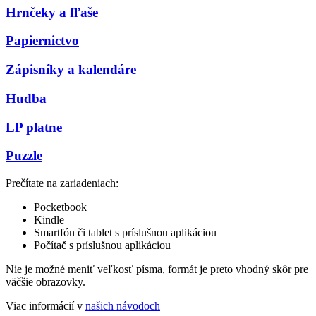
Hrnčeky a fľaše
Papiernictvo
Zápisníky a kalendáre
Hudba
LP platne
Puzzle
Prečítate na zariadeniach:
Pocketbook
Kindle
Smartfón či tablet s príslušnou aplikáciou
Počítač s príslušnou aplikáciou
Nie je možné meniť veľkosť písma, formát je preto vhodný skôr pre
väčšie obrazovky.
Viac informácií v
našich návodoch