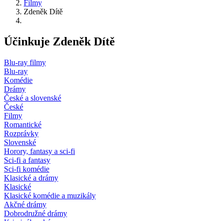
Filmy
Zdeněk Dítě
Účinkuje Zdeněk Dítě
Blu-ray filmy
Blu-ray
Komédie
Drámy
České a slovenské
České
Filmy
Romantické
Rozprávky
Slovenské
Horory, fantasy a sci-fi
Sci-fi a fantasy
Sci-fi komédie
Klasické a drámy
Klasické
Klasické komédie a muzikály
Akčné drámy
Dobrodružné drámy