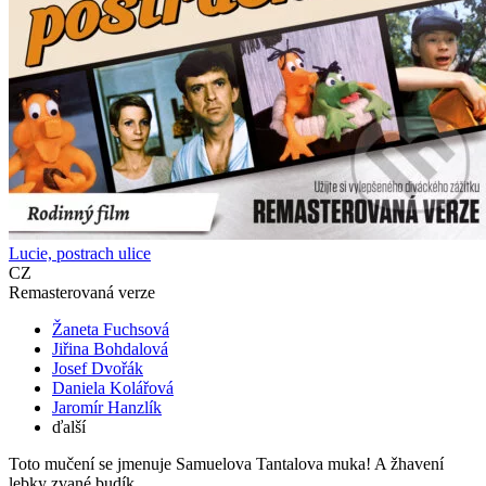
Lucie, postrach ulice
CZ
Remasterovaná verze
Žaneta Fuchsová
Jiřina Bohdalová
Josef Dvořák
Daniela Kolářová
Jaromír Hanzlík
ďalší
Toto mučení se jmenuje Samuelova Tantalova muka! A žhavení
lebky zvané budík...