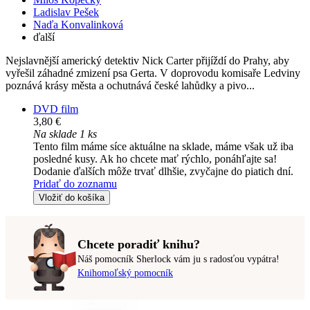
Ladislav Pešek
Naďa Konvalinková
ďalší
Nejslavnější americký detektiv Nick Carter přijíždí do Prahy, aby
vyřešil záhadné zmizení psa Gerta. V doprovodu komisaře Ledviny
poznává krásy města a ochutnává české lahůdky a pivo...
DVD film
3,80 €
Na sklade 1 ks
Tento film máme síce aktuálne na sklade, máme však už iba
posledné kusy. Ak ho chcete mať rýchlo, ponáhľajte sa!
Dodanie ďalších môže trvať dlhšie, zvyčajne do piatich dní.
Pridať do zoznamu
Vložiť do košíka
Chcete poradiť knihu?
Náš pomocník Sherlock vám ju s radosťou vypátra!
Knihomoľský pomocník