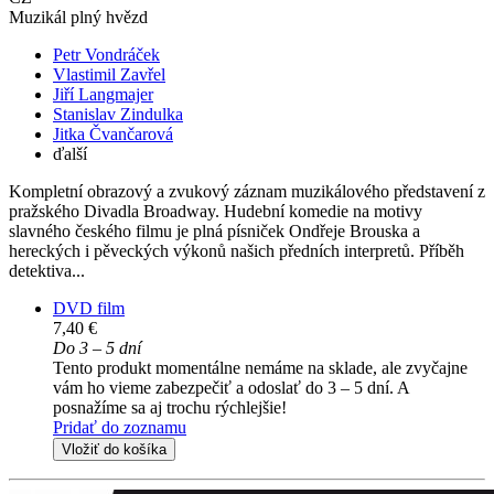
Muzikál plný hvězd
Petr Vondráček
Vlastimil Zavřel
Jiří Langmajer
Stanislav Zindulka
Jitka Čvančarová
ďalší
Kompletní obrazový a zvukový záznam muzikálového představení z
pražského Divadla Broadway. Hudební komedie na motivy
slavného českého filmu je plná písniček Ondřeje Brouska a
hereckých i pěveckých výkonů našich předních interpretů. Příběh
detektiva...
DVD film
7,40 €
Do 3 – 5 dní
Tento produkt momentálne nemáme na sklade, ale zvyčajne
vám ho vieme zabezpečiť a odoslať do 3 – 5 dní. A
posnažíme sa aj trochu rýchlejšie!
Pridať do zoznamu
Vložiť do košíka