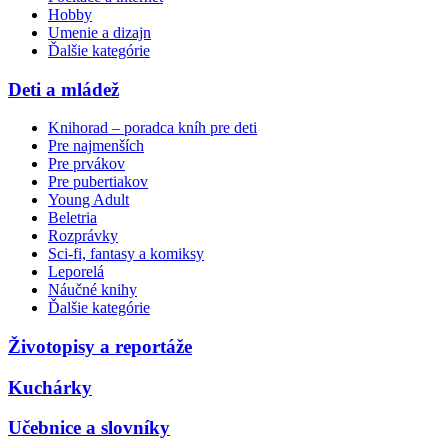
Hobby
Umenie a dizajn
Ďalšie kategórie
Deti a mládež
Knihorad – poradca kníh pre deti
Pre najmenších
Pre prvákov
Pre pubertiakov
Young Adult
Beletria
Rozprávky
Sci-fi, fantasy a komiksy
Leporelá
Náučné knihy
Ďalšie kategórie
Životopisy a reportáže
Kuchárky
Učebnice a slovníky