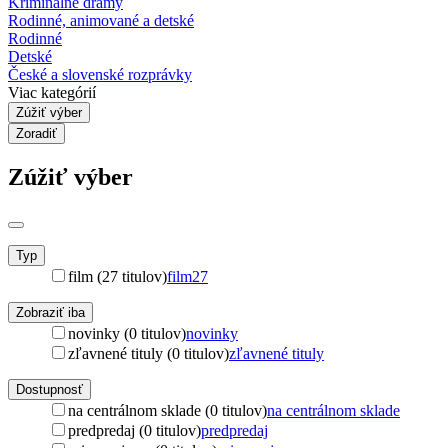
Kriminálne drámy
Rodinné, animované a detské
Rodinné
Detské
České a slovenské rozprávky
Viac kategórií
Zúžiť výber
Zoradiť
Zúžiť výber
Typ
film (27 titulov)
film
27
Zobraziť iba
novinky (0 titulov)
novinky
zľavnené tituly (0 titulov)
zľavnené tituly
Dostupnosť
na centrálnom sklade (0 titulov)
na centrálnom sklade
predpredaj (0 titulov)
predpredaj