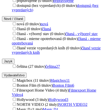
pripravujeme (0 titulov)
pripravujeme
dostupná (bez vypredaných) (0 titulov)
dostupná (bez
vypredaných)
Nové / čítané
nová (0 titulov)
nová
čítaná (0 titulov)
čítaná
čítaná - výborný stav (0 titulov)
čítaná - výborný stav
čítaná - mierne opotrebovaná (0 titulov)
čítaná - mierne
opotrebovaná
čítané verzie vypredaných kníh (0 titulov)
čítané verzie
vypredaných kníh
Jazyk
čeština (27 titulov)
čeština
27
Vydavateľstvo
Magicbox (11 titulov)
Magicbox
11
Bonton Film (6 titulov)
Bonton Film
6
Filmexport Home Video (4 tituly)
Filmexport Home
Video
4
Hollywood (3 tituly)
Hollywood
3
NORTH VIDEO (2 tituly)
NORTH VIDEO
2
Manic D (1 titul)
Manic D
1