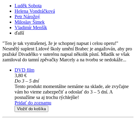
Luděk Sobota
Helena Vondráčková
Petr Nárožný
Miloslav Šimek
Vladimír Menšík
ďalší
"Ten je tak vystrašenej, že je schopnej napsat i celou operu!"
Nesmělý suplent Lidové školy umění Brabec je angažován, aby pro
pražské Divadélko v suterénu napsal několik písní. Mladík se však
zamiloval do tamní zpěvačky Marcely a na tvorbu se nedokáže...
DVD film
3,80 €
Do 3 – 5 dní
Tento produkt momentálne nemáme na sklade, ale zvyčajne
vám ho vieme zabezpečiť a odoslať do 3 – 5 dní. A
posnažíme sa aj trochu rýchlejšie!
Pridať do zoznamu
Vložiť do košíka