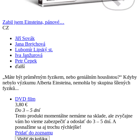
Zabil jsem Einsteina, pánové…
CZ
Jiří Sovák
Jana Brejchová
Lubomír Lipský st.
Iva Janžurová
Petr Čepek
ďalší
„Máte být průměrným fyzikem, nebo geniálním houslistou?“ Kdyby
nebylo výzkumu Alberta Einsteina, nemohla by skupina šílených
fyziků...
DVD film
3,80 €
Do 3 – 5 dní
Tento produkt momentálne nemáme na sklade, ale zvyčajne
vám ho vieme zabezpečiť a odoslať do 3 – 5 dní. A
posnažíme sa aj trochu rýchlejšie!
Pridať do zoznamu
Vložiť do košíka