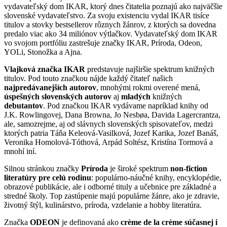
vydavateľský dom IKAR, ktorý dnes čitatelia poznajú ako najväčšie
slovenské vydavateľstvo. Za svoju existenciu vydal IKAR tisíce
titulov a stovky bestsellerov rôznych žánrov, z ktorých sa dovedna
predalo viac ako 34 miliónov výtlačkov. Vydavateľský dom IKAR
vo svojom portfóliu zastrešuje značky IKAR, Príroda, Odeon,
YOLi, Stonožka a Ajna.
Vlajková značka IKAR
predstavuje najširšie spektrum knižných
titulov. Pod touto značkou nájde každý čitateľ našich
najpredávanejších autorov
, mnohými rokmi overené mená,
úspešných slovenských autorov
aj
mladých
knižných
debutantov
. Pod značkou IKAR vydávame napríklad knihy od
J.K. Rowlingovej, Dana Browna, Jo Nesbøa, Davida Lagercrantza,
ale, samozrejme, aj od slávnych slovenských spisovateľov, medzi
ktorých patria Táňa Keleová-Vasilková, Jozef Karika, Jozef Banáš,
Veronika Homolová-Tóthová, Arpád Soltész, Kristína Tormová a
mnohí iní.
Silnou stránkou značky
Príroda
je široké spektrum
non-fiction
literatúry pre celú rodinu
: populárno-náučné knihy, encyklopédie,
obrazové publikácie, ale i odborné tituly a učebnice pre základné a
stredné školy. Top zastúpenie majú populárne žánre, ako je zdravie,
životný štýl, kulinárstvo, príroda, vzdelanie a hobby literatúra.
Značka
ODEON
je definovaná ako
crème de la crème súčasnej i