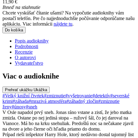
11,90 €
Ihneď na stiahnutie
Chcete vyskúšať čítanie ušami? Na vypočutie audioknihy vám
postačí telefón. Pre čo najjednoduchšie počúvanie odporúčame našu
aplikáciu. Viac informácii
nájdete tu
.
Do košíka
Popis audioknihy
Podrobnosti
Recenzie
O autorovi
Vydavateľstvo
Viac o audioknihe
Prehrať ukážku
Ukážka
#Velký knižní čtvrtek
#zmiznutie
#vyšetrovanie
#detektív
#severské
krimi
#záhada
#mrazivá atmosféra
#záhadný zločin
#zmiznutie
ženy
#únosy
#sneh
V Osle napadol prvý sneh. Jonas ráno vstane a zistí, že jeho matka
zmizla. Ostane po nej jediná stopa – ružový šál, čo jej daroval na
Vianoce. Má ho na krku snehuliak. Predošlú noc sa nečakane zjavil
na dvore a jeho čierne oči hľadia priamo do domu.
Prípad rieši inšpektor Harry Hole, ktorý nedávno dostal tajomný list