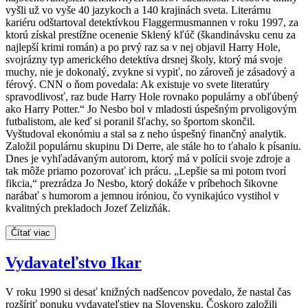
vyšli už vo vyše 40 jazykoch a 140 krajinách sveta. Literárnu
kariéru odštartoval detektívkou Flaggermusmannen v roku 1997, za
ktorú získal prestížne ocenenie Sklený kľúč (škandinávsku cenu za
najlepší krimi román) a po prvý raz sa v nej objavil Harry Hole,
svojrázny typ amerického detektíva drsnej školy, ktorý má svoje
muchy, nie je dokonalý, zvykne si vypiť, no zároveň je zásadový a
férový. CNN o ňom povedala: Ak existuje vo svete literatúry
spravodlivosť, raz bude Harry Hole rovnako populárny a obľúbený
ako Harry Potter.“ Jo Nesbo bol v mladosti úspešným prvoligovým
futbalistom, ale keď si poranil šľachy, so športom skončil.
Vyštudoval ekonómiu a stal sa z neho úspešný finančný analytik.
Založil populárnu skupinu Di Derre, ale stále ho to ťahalo k písaniu.
Dnes je vyhľadávaným autorom, ktorý má v polícii svoje zdroje a
tak môže priamo pozorovať ich prácu. „Lepšie sa mi potom tvorí
fikcia,“ prezrádza Jo Nesbo, ktorý dokáže v príbehoch šikovne
narábať s humorom a jemnou iróniou, čo vynikajúco vystihol v
kvalitných prekladoch Jozef Zelizňák.
Čítať viac
Vydavateľstvo Ikar
V roku 1990 si desať knižných nadšencov povedalo, že nastal čas
rozšíriť ponuku vydavateľstiev na Slovensku. Čoskoro založili