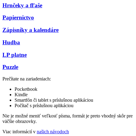
Hrnčeky a fľaše
Papiernictvo
Zápisníky a kalendáre
Hudba
LP platne
Puzzle
Prečítate na zariadeniach:
Pocketbook
Kindle
Smartfón či tablet s príslušnou aplikáciou
Počítač s príslušnou aplikáciou
Nie je možné meniť veľkosť písma, formát je preto vhodný skôr pre
väčšie obrazovky.
Viac informácií v
našich návodoch