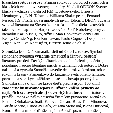
klasickej svetovej prózy
. Prináša špičkovú tvorbu od súčasných a
klasických velikánov svetovej literatúry. V edícii ODEON Svetová
klasika vychádzajú diela od F.M. Dostojevského, Ernesta
Hemingwaya, L.N. Tolstého, Williama Shakespeara, Fernanda
Pessou, F.S. Fitzgeralda a mnohých iných. Edícia ODEON Súčasná
svetová literatúra na Slovensko prináša aktuálne diela svetových
talentov ako napríklad Harper Leeová, držiteľ Nobelovej ceny za
literatúru Kazuo Ishiguro, držiteľ Man Bookerovej ceny Paul
Beatty, Celeste Ng, Eka Kurniawan, Paolo Cognetti, Delphine de
Vigan, Karl Ove Knausgård, Elfriede Jelinek a ďalší.
Stonožka
je knižná kamarátka
detí od 0 do 12 rokov
. Symbol
stonohého zvieratka vyjadruje tematickú a žánrovú pestrosť
literatúry pre deti. Detským čitateľom ponúka beletriu, poéziu aj
populárno-náučnú literatúru našich aj zahraničných autorov. Dobre
naladená a vytrvalá Stonožka zavedie deti krok za krokom, rok za
rokom, z krajiny Písmenkovo do knižného sveta plného fantázie,
poznania a storakých zážitkov, ktoré si uchovajú po celý život.
Stonožka sníva o tom, že každé dieťa prečíta aspoň 100 kníh!
Nádherne ilustrované leporelá, úžasné knižné príbehy od
najlepších svetových ale aj slovenských autorov
a ilustrátorov
prináša Stonožka našim detským čitateľom pravidelne. Mená ako
Emilia Dziubakova, bratia Fanovci, Oksana Bula, Tina Minorová,
Adrián Macho, Ľuboslav Paľo, Zuzana Štelbaská, Ivona Ďuričová,
Roman Brat a mnohé ďalšie majú možnosť spoznať mladšie aj