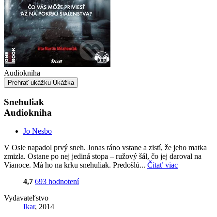
Audiokniha
Prehrať ukážku
Ukážka
Snehuliak
Audiokniha
Jo Nesbo
V Osle napadol prvý sneh. Jonas ráno vstane a zistí, že jeho matka
zmizla. Ostane po nej jediná stopa – ružový šál, čo jej daroval na
Vianoce. Má ho na krku snehuliak. Predošlú...
Čítať viac
4,7
693 hodnotení
Vydavateľstvo
Ikar
, 2014