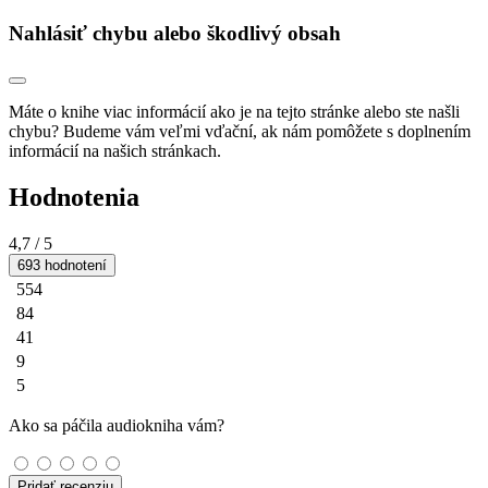
Nahlásiť chybu alebo škodlivý obsah
Máte o knihe viac informácií ako je na tejto stránke alebo ste našli
chybu? Budeme vám veľmi vďační, ak nám pomôžete s doplnením
informácií na našich stránkach.
Hodnotenia
4,7
/ 5
693 hodnotení
554
84
41
9
5
Ako sa páčila audiokniha vám?
Pridať recenziu