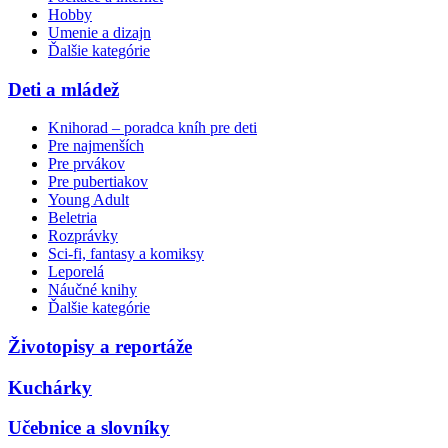
Hobby
Umenie a dizajn
Ďalšie kategórie
Deti a mládež
Knihorad – poradca kníh pre deti
Pre najmenších
Pre prvákov
Pre pubertiakov
Young Adult
Beletria
Rozprávky
Sci-fi, fantasy a komiksy
Leporelá
Náučné knihy
Ďalšie kategórie
Životopisy a reportáže
Kuchárky
Učebnice a slovníky