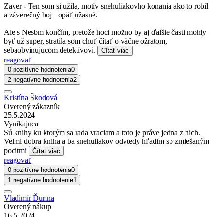
Zaver - Ten som si užila, motív snehuliakovho konania ako to robil
a záverečný boj - opäť úžasné.
Ale s Nesbm končím, pretože hoci možno by aj ďalšie časti mohly
byť už super, stratila som chuť čítať o väčne ožratom,
sebaobvinujucom detektívovi.
Čítať viac
reagovať
0 pozitívne hodnotenia
0
2 negatívne hodnotenia
2
Kristína Škodová
Overený zákazník
25.5.2024
Vynikajuca
Sú knihy ku ktorým sa rada vraciam a toto je práve jedna z nich.
Velmi dobra kniha a ba snehuliakov odvtedy hľadim sp zmiešaným
pocitmi
Čítať viac
reagovať
0 pozitívne hodnotenia
0
1 negatívne hodnotenie
1
Vladimír Ďurina
Overený nákup
16.5.2024