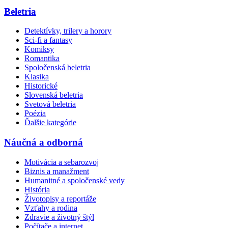
Beletria
Detektívky, trilery a horory
Sci-fi a fantasy
Komiksy
Romantika
Spoločenská beletria
Klasika
Historické
Slovenská beletria
Svetová beletria
Poézia
Ďalšie kategórie
Náučná a odborná
Motivácia a sebarozvoj
Biznis a manažment
Humanitné a spoločenské vedy
História
Životopisy a reportáže
Vzťahy a rodina
Zdravie a životný štýl
Počítače a internet