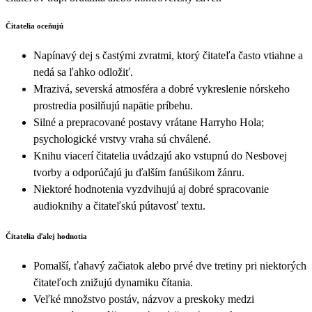
Čitatelia oceňujú
Napínavý dej s častými zvratmi, ktorý čitateľa často vtiahne a
nedá sa ľahko odložiť.
Mrazivá, severská atmosféra a dobré vykreslenie nórskeho
prostredia posilňujú napätie príbehu.
Silné a prepracované postavy vrátane Harryho Hola;
psychologické vrstvy vraha sú chválené.
Knihu viacerí čitatelia uvádzajú ako vstupnú do Nesbovej
tvorby a odporúčajú ju ďalším fanúšikom žánru.
Niektoré hodnotenia vyzdvihujú aj dobré spracovanie
audioknihy a čitateľskú pútavosť textu.
Čitatelia ďalej hodnotia
Pomalší, ťahavý začiatok alebo prvé dve tretiny pri niektorých
čitateľoch znižujú dynamiku čítania.
Veľké množstvo postáv, názvov a preskoky medzi