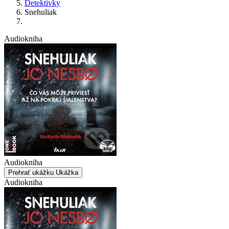
Detektívky
Snehuliak
Audiokniha
Audiokniha
Prehrať ukážku
Ukážka
Audiokniha