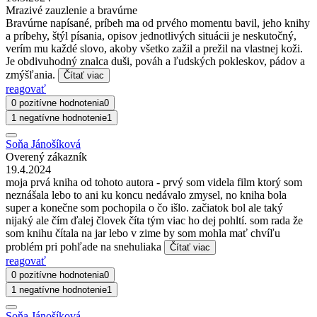
Mrazivé zauzlenie a bravúrne
Bravúrne napísané, príbeh ma od prvého momentu bavil, jeho knihy
a príbehy, štýl písania, opisov jednotlivých situácii je neskutočný,
verím mu každé slovo, akoby všetko zažil a prežil na vlastnej koži.
Je obdivuhodný znalca duši, pováh a ľudských pokleskov, pádov a
zmýšľania.
Čítať viac
reagovať
0 pozitívne hodnotenia
0
1 negatívne hodnotenie
1
Soňa Jánošíková
Overený zákazník
19.4.2024
moja prvá kniha od tohoto autora - prvý som videla film ktorý som
neznášala lebo to ani ku koncu nedávalo zmysel, no kniha bola
super a konečne som pochopila o čo išlo. začiatok bol ale taký
nijaký ale čím ďalej človek číta tým viac ho dej pohltí. som rada že
som knihu čítala na jar lebo v zime by som mohla mať chvíľu
problém pri pohľade na snehuliaka
Čítať viac
reagovať
0 pozitívne hodnotenia
0
1 negatívne hodnotenie
1
Soňa Jánošíková