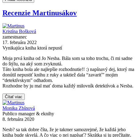
Recenzie Martinusákov
Kristína Bošková
zamestnanec
17. februára 2022
Vynikajúca kniha ktorá nepustí
Moja prvá kniha od Jo Nesba. Bála som sa toho trochu, či mi sadne
do štýlu, na aký som zvyknutá.
Táto kniha bola ale najlepšie rozhodnutie!! :) napínavý dej, ktorý ma
donútil nepustiť knihu z ruky a taktiež dala “zavariť” mojim
“detektívskym” odhadom.
Rozhodne by ju mal mať doma každý milovník detektívok a Nesba.
Čítať viac
Monika Zbínová
Publico manager & eknihy
8. februára 2020
Nesb? sa tak dobre číta, že je takmer samozrejmé, že každá jeho
kniha bude skvelá. A čo viac o nej napísať? Skrátka si ju prečítajte.