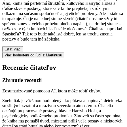
Áno, kniha má perfektnú štruktúru, kultového Harryho Holea a
ďalšie skvelé postavy, ktoré sa v knihe preplietajú s rôznymi
odkazmi na súčasnú spoločnosť a jej etické problémy. Ale – stále sa
to opakuje. Čo je na jednej strane skvelé (čitateľ dostane vždy tú
správnu zmes skvelého príbehu plného napätia), na druhej strane –
ťažko sa v tých knihách hľadá stále niečo nové. Čítali ste napríklad
Spasiteľa? Tak toto bude také isté dobré, len sa trochu zmenia
postavy a bude tam iná zápletka.
Čítať viac
Viac hodnotení od ľudí z Martinusu
Recenzie čitateľov
Zhrnutie recenzií
Zosumarizované pomocou AI, ktorá môže robiť chyby.
Snehuliak je väčšinou hodnotený ako pútavá a napínavá detektívka
so silnými zvratmi a mrazivou severskou atmosférou. Čitatelia
oceňujú prepracované postavy, hlavne Harryho Hola, a
psychologicky podloženého protivníka. Zároveň sa často spomína,
že kniha má pomalší úvod, miestami príliš veľa postáv a niektorých
čitateľov trápi brutalita alebo kontroverzný záver.