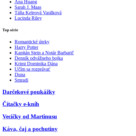
Ana Huang
Sarah J. Maas
Táňa Keleová Vasilková
Lucinda Riley
Top série
Romantické úteky
Harry Potter
Kapitán Stein a Notár Barbarič
Denník odvážneho bojka
Krimi Dominika Dána
Učím sa rozprávať
Duna
Smradi
Darčekové poukážky
Čítačky e-kníh
Vecičky od Martinusu
Káva, čaj a pochutiny