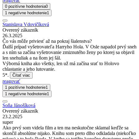
reagovať
0 pozitívne hodnotenia
0
1 negatívne hodnotenie
1
Stanislava Vdovičíková
Overený zákazník
26.3.2025
Čo vás môže priviesť až na pokraj šialenstva?
Ďalší prípad vyšetrovateľa Harryho Hola. V Osle napadol prvý sneh
a s ním sa začína vyšetrovanie zmiznutého ženy po ktorej sa objavil
len snehuliak a na ňom jej šál.
Výborná kniha ako všetky, len už má začína srať to Holovo
chlastanie a jeho lutovanie.
5*.
Čítať viac
reagovať
1 pozitívne hodnotenie
1
1 negatívne hodnotenie
1
Soňa Jánošíková
Overený zákazník
23.2.2025
super
Ako prvý som videla film a ten ma neskutočne sklamal keďže sa
skončil absolútne nijako. Knihu som preto dlho odkladala (niekoľko
rokov) a to bola škoda. V knihe sa totižto konečne dozvieme prečo