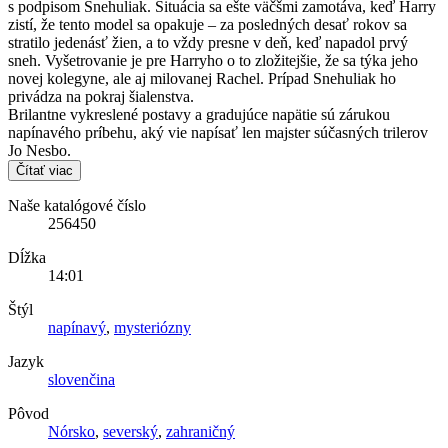
s podpisom Snehuliak. Situácia sa ešte väčšmi zamotáva, keď Harry
zistí, že tento model sa opakuje – za posledných desať rokov sa
stratilo jedenásť žien, a to vždy presne v deň, keď napadol prvý
sneh. Vyšetrovanie je pre Harryho o to zložitejšie, že sa týka jeho
novej kolegyne, ale aj milovanej Rachel. Prípad Snehuliak ho
privádza na pokraj šialenstva.
Brilantne vykreslené postavy a gradujúce napätie sú zárukou
napínavého príbehu, aký vie napísať len majster súčasných trilerov
Jo Nesbo.
Čítať viac
Naše katalógové číslo
256450
Dĺžka
14:01
Štýl
napínavý
,
mysteriózny
Jazyk
slovenčina
Pôvod
Nórsko
,
severský
,
zahraničný