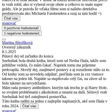
to vrah robil, ako si vyberal svoje obete a celkovo to malo super
grády. Ale je pravda že vďaka filmu som si našeho detektíva
predstavovala ako Michaela Fassbendera a ozaj sa tam hodil =)
Čítať viac
reagovať
0 pozitívne hodnotenia
0
1 negatívne hodnotenie
1
Martina Bírošíková
Overený zákazník
8.1.2025
Pútavý dej od začiatku do konca
Snehuliak bola druhá kniha, ktorú som od Nesba čítala, takže som
približne vedela, čo mám čakať. Napriek tomu ma príjemne
prekvapila. Skvelý dej, zaujímavé postavy a aj rozuzlenie stálo za to.
Od knihy som sa nevedela odpútať, prečítala som ju cez vianoce
takmer na jeden hlt. Napätie sa stupňovalo celý čas, na záver už to
bolo takmer na nevydržanie.
Mám rada postavy antihrdinov, ktorým tak trochu je aj Harry Hole,
so svojimi problémami s alkoholom a ranami na duši. Sériový vrah
Snehuliak bol tiež zaiujímavá postavička.
Túto knihu radím za jednu z najlepšie napísaných, aké som čítala v
roku 2024.
Čítať viac
reagovať