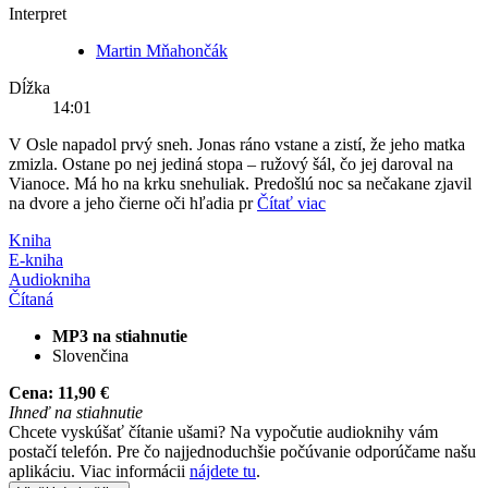
Interpret
Martin Mňahončák
Dĺžka
14:01
V Osle napadol prvý sneh. Jonas ráno vstane a zistí, že jeho matka
zmizla. Ostane po nej jediná stopa – ružový šál, čo jej daroval na
Vianoce. Má ho na krku snehuliak. Predošlú noc sa nečakane zjavil
na dvore a jeho čierne oči hľadia pr
Čítať viac
Kniha
E-kniha
Audiokniha
Čítaná
MP3 na stiahnutie
Slovenčina
Cena:
11,90 €
Ihneď na stiahnutie
Chcete vyskúšať čítanie ušami? Na vypočutie audioknihy vám
postačí telefón. Pre čo najjednoduchšie počúvanie odporúčame našu
aplikáciu. Viac informácii
nájdete tu
.