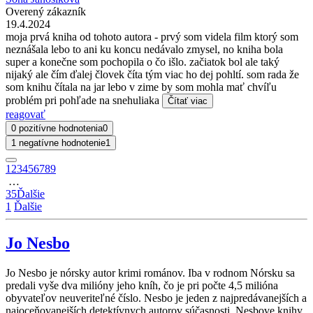
Overený zákazník
19.4.2024
moja prvá kniha od tohoto autora - prvý som videla film ktorý som
neznášala lebo to ani ku koncu nedávalo zmysel, no kniha bola
super a konečne som pochopila o čo išlo. začiatok bol ale taký
nijaký ale čím ďalej človek číta tým viac ho dej pohltí. som rada že
som knihu čítala na jar lebo v zime by som mohla mať chvíľu
problém pri pohľade na snehuliaka
Čítať viac
reagovať
0 pozitívne hodnotenia
0
1 negatívne hodnotenie
1
1
2
3
4
5
6
7
8
9
…
35
Ďalšie
1
Ďalšie
Jo Nesbo
Jo Nesbo je nórsky autor krimi románov. Iba v rodnom Nórsku sa
predali vyše dva milióny jeho kníh, čo je pri počte 4,5 milióna
obyvateľov neuveriteľné číslo. Nesbo je jeden z najpredávanejších a
najoceňovanejších detektívnych autorov súčasnosti. Nesbove knihy