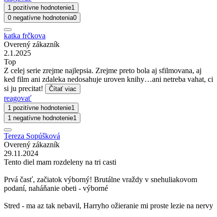
1 pozitívne hodnotenie
1
0 negatívne hodnotenia
0
katka frčkova
Overený zákazník
2.1.2025
Top
Z celej serie zrejme najlepsia. Zrejme preto bola aj sfilmovana, aj
ked film ani zdaleka nedosahuje uroven knihy…ani netreba vahat, ci
si ju precitat!
Čítať viac
reagovať
1 pozitívne hodnotenie
1
1 negatívne hodnotenie
1
Tereza Sopúšková
Overený zákazník
29.11.2024
Tento diel mam rozdeleny na tri casti
Prvá časť, začiatok výborný! Brutálne vraždy v snehuliakovom
podaní, naháňanie obeti - výborné
Stred - ma az tak nebavil, Harryho ožieranie mi proste lezie na nervy