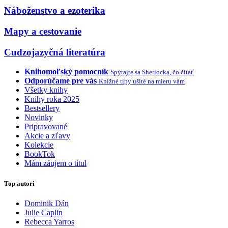
Náboženstvo a ezoterika
Mapy a cestovanie
Cudzojazyčná literatúra
Knihomoľský pomocník
Spýtajte sa Sherlocka, čo čítať
Odporúčame pre vás
Knižné tipy ušité na mieru vám
Všetky knihy
Knihy roka 2025
Bestsellery
Novinky
Pripravované
Akcie a zľavy
Kolekcie
BookTok
Mám záujem o titul
Top autori
Dominik Dán
Julie Caplin
Rebecca Yarros