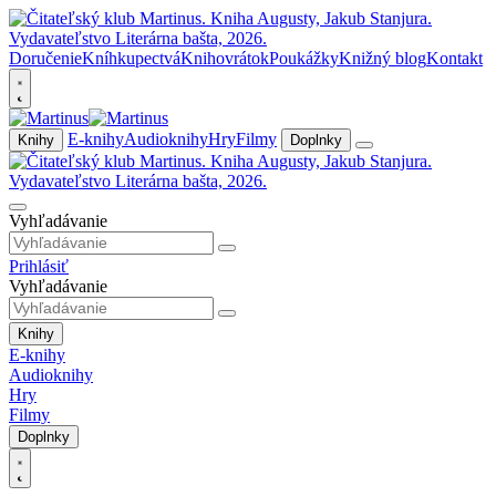
Doručenie
Kníhkupectvá
Knihovrátok
Poukážky
Knižný blog
Kontakt
E-knihy
Audioknihy
Hry
Filmy
Knihy
Doplnky
Vyhľadávanie
Prihlásiť
Vyhľadávanie
Knihy
E-knihy
Audioknihy
Hry
Filmy
Doplnky