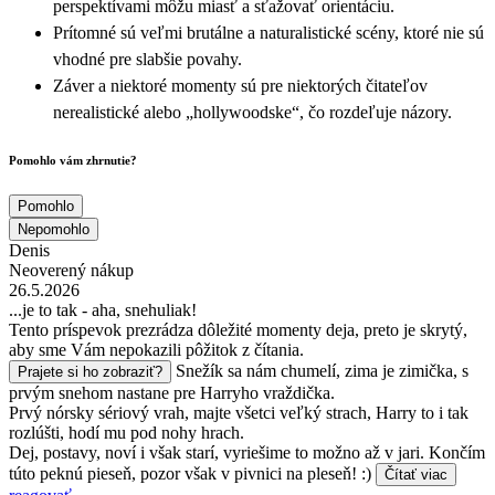
perspektívami môžu miasť a sťažovať orientáciu.
Prítomné sú veľmi brutálne a naturalistické scény, ktoré nie sú
vhodné pre slabšie povahy.
Záver a niektoré momenty sú pre niektorých čitateľov
nerealistické alebo „hollywoodske“, čo rozdeľuje názory.
Pomohlo vám zhrnutie?
Pomohlo
Nepomohlo
Denis
Neoverený nákup
26.5.2026
...je to tak - aha, snehuliak!
Tento príspevok prezrádza dôležité momenty deja, preto je skrytý,
aby sme Vám nepokazili pôžitok z čítania.
Snežík sa nám chumelí, zima je zimička, s
Prajete si ho zobraziť?
prvým snehom nastane pre Harryho vraždička.
Prvý nórsky sériový vrah, majte všetci veľký strach, Harry to i tak
rozlúšti, hodí mu pod nohy hrach.
Dej, postavy, noví i však starí, vyriešime to možno až v jari. Končím
túto peknú pieseň, pozor však v pivnici na pleseň! :)
Čítať viac