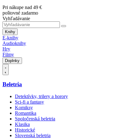
Pri nákupe nad 49 €
poštovné zadarmo
Vyhľadávanie
Knihy
E-knihy
Audioknihy
Hry
Filmy
Doplnky
Beletria
Detektívky, trilery a horory
Sci-fi a fantasy
Komiksy
Romantika
Spoločenská beletria
Klasika
Historické
Slovenská beletria