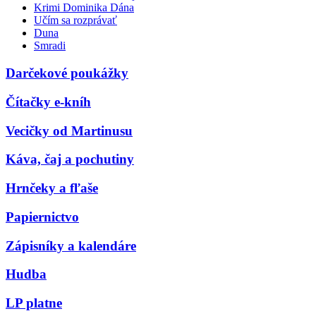
Krimi Dominika Dána
Učím sa rozprávať
Duna
Smradi
Darčekové poukážky
Čítačky e-kníh
Vecičky od Martinusu
Káva, čaj a pochutiny
Hrnčeky a fľaše
Papiernictvo
Zápisníky a kalendáre
Hudba
LP platne