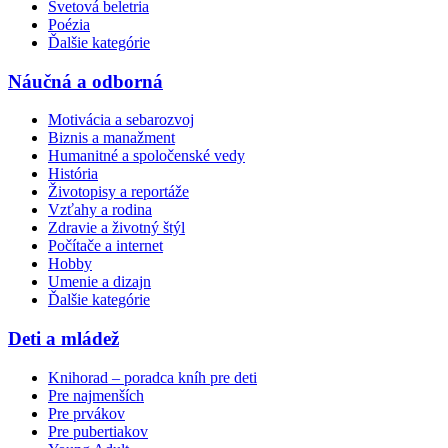
Svetová beletria
Poézia
Ďalšie kategórie
Náučná a odborná
Motivácia a sebarozvoj
Biznis a manažment
Humanitné a spoločenské vedy
História
Životopisy a reportáže
Vzťahy a rodina
Zdravie a životný štýl
Počítače a internet
Hobby
Umenie a dizajn
Ďalšie kategórie
Deti a mládež
Knihorad – poradca kníh pre deti
Pre najmenších
Pre prvákov
Pre pubertiakov