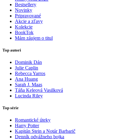
Bestsellery
Novinky
Pripravované
Akcie a zľavy
Kolekcie
BookTok
Mám záujem o titul
Top autori
Dominik Dán
Julie Caplin
Rebecca Yarros
Ana Huang
Sarah J. Maas
Táňa Keleová Vasilková
Lucinda Riley
Top série
Romantické úteky
Harry Potter
Kapitán Stein a Notár Barbarič
Denník odvážneho bojka