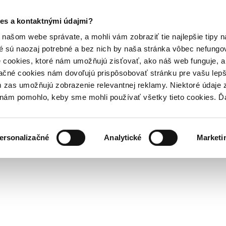
es a kontaktnými údajmi?
našom webe správate, a mohli vám zobraziť tie najlepšie tipy n
é sú naozaj potrebné a bez nich by naša stránka vôbec nefung
 cookies, ktoré nám umožňujú zisťovať, ako náš web funguje, a 
ačné cookies nám dovoľujú prispôsobovať stránku pre vašu lepši
zas umožňujú zobrazenie relevantnej reklamy. Niektoré údaje z
y nám pomohlo, keby sme mohli používať všetky tieto cookies. 
ersonalizačné
Analytické
Marketi