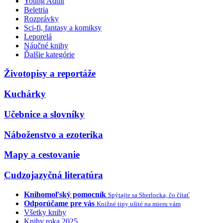
Young Adult
Beletria
Rozprávky
Sci-fi, fantasy a komiksy
Leporelá
Náučné knihy
Ďalšie kategórie
Životopisy a reportáže
Kuchárky
Učebnice a slovníky
Náboženstvo a ezoterika
Mapy a cestovanie
Cudzojazyčná literatúra
Knihomoľský pomocník
Spýtajte sa Sherlocka, čo čítať
Odporúčame pre vás
Knižné tipy ušité na mieru vám
Všetky knihy
Knihy roka 2025