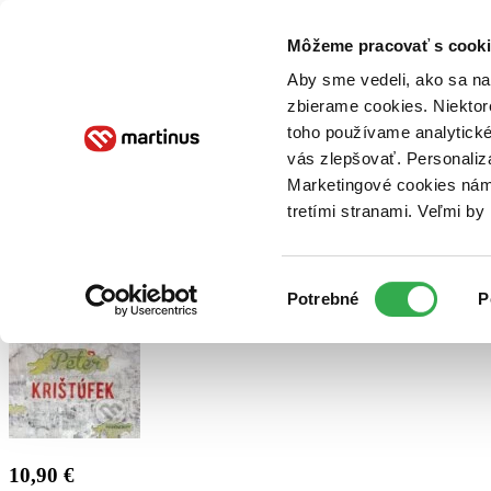
Doručenie
Kníhkupectvá
Knihovrátok
Poukážky
Knižný blog
Kontakt
Môžeme pracovať s cooki
Aby sme vedeli, ako sa na 
zbierame cookies. Niektor
E-knihy
Audioknihy
Hry
Filmy
Knihy
Doplnky
toho používame analytické
vás zlepšovať. Personaliz
Vyhľadávanie
Marketingové cookies nám 
tretími stranami. Veľmi b
Prihlásiť
Výber
Potrebné
P
súhlasu
10,90 €