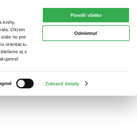
Povoliť všetko
a knihy,
ovala. Okrem
Odmietnuť
stále ho pre
u orientáciu.
dieľame aj s
Ďakujeme!
ngové
Zobraziť detaily